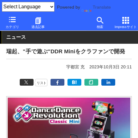
Powered by
Translate
PC Watch
半導体/周辺機器
ゲーム機
カテゴリ
過去記事
検索
Impressサイト
ニュース
瑞起、"手で遊ぶ"DDR Miniをクラファンで開発
宇都宮 充
2023年10月3日 20:11
リスト