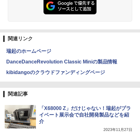
￥1,380
ONE PIECE モノクロ版 115 (ジャンプコミッ
クスDIGITAL)
by Amazon 天然水ラベルレス 2L×9本
￥594
￥1,117
関連リンク
瑞起のホームページ
HUNTER×HUNTER モノクロ版 39 (ジャンプ
DanceDanceRevolution Classic Miniの製品情報
コミックスDIGITAL)
by Amazon 炭酸水 ラベルレス 500ml ×24本
強炭酸水 ペットボトル 500ミリリットル (Sm
kibidangoのクラウドファンディングページ
art Basic)
￥572
￥1,625
関連記事
スーパーの裏でヤニ吸うふたり 9巻 (デジタル
版ビッグガンガンコミックス)
コカ・コーラ やかんの麦茶 from 爽健美茶 ラ
「X68000 Z」だけじゃない！瑞起がプラ
ベルレス 650mlPET×24本
イベート展示会で自社開発製品などを紹
￥810
￥2,009
介
2023年11月27日