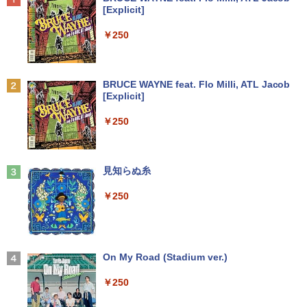
パソコン ノートパソコン Windows11 W
プレイ 【中古】
[Explicit]
indows10
￥7,990
￥2,750
￥250
￥8,999
羽生結弦（2027年1月始まりカレンダ
2
ー）
【超特価】厳選大手メーカー 液晶モニタ
2
Anker Soundcore P31i ブラック
BRUCE WAYNE feat. Flo Milli, ATL Jacob
【マラソンP5倍/10%オフクーポン】中古
ー シークレット 19インチワイド ノング
￥4,345
2
[Explicit]
ノートパソコン Windows11 Pro Office
レア VGA DELL NEC 等 液晶ディスプレ
￥5,990
付き Panasonic Let's note CF-NX3 第4
イ【中古】
￥250
世代 Core i5 メモリ8GB 高速SSD256GB
12.1インチ Bluetoot WEBカメラ Wi-Fi
￥3,100
HDMI 初期設定済み 送料無料 90日保証
杖と剣のウィストリア（16） （講談社コ
3
ミックス） [ 大森 藤ノ ]
Anker Soundcore Liberty 5 ミッドナイトブ
見知らぬ糸
￥9,800
ラック
￥594
モバイルモニター 15.6インチ InnoView
3
￥250
モバイルディスプレイ 自立型 1920*1080
￥14,990
FHD ポータブルモニター IPS液晶パネル
中古パソコン | Lenovo | ThinkPad L57
薄型 軽量 持ち運び 壁掛けに対応 Switc
3
0 | Windows11 | ノートPC | 一年保証 |
h/PS3/PS4/PS5/Xbox One/PC/スマホ/U
第7世代 | Core i5 7200U 2.5(～最大3.1)
SBType-C/標準HDMI対応【選べる種
ちいかわ なんか小さくてかわいいやつ
4
GHz | MEM:8GB | HDD:500GB | DVDマ
類】タッチ/ケース付き/4Kタイプ
【2026年アップグレード版】AOKIMI ワイヤ
On My Road (Stadium ver.)
（2） （ワイドKC） [ ナガノ ]
ルチ | 無線LAN:あり | テンキー | Win11P
レスイヤホン bluetooth イヤホン V12 小型
ro64Bit | ACアダプター付属
軽量 ブルートゥースHi-Fi 最大36時間再生 ぶ
￥8,980
￥250
￥1,210
るーとゅーす コードレス ENCノイズキャン
セリング 自動ペアリング Type-C充電 マイク
￥9,980