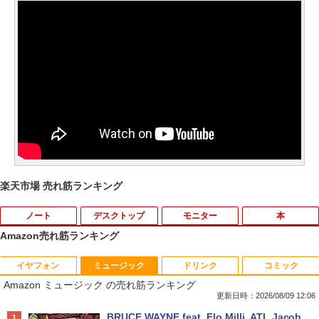
楽天市場 売れ筋ランキング
ノート
デスクトップ
モニター
本
Amazon売れ筋ランキング
イヤフォン
ミュージック
ドリンク
コミック
【★最大100%ポイント】【大特価!訳あ
富士通 Fujitsu 液晶モニター VL-17CST
ちいかわ なんか小さくてかわいいやつ
1
1
1
Amazon ミュージック の売れ筋ランキング
り!】富士通 LIFEBOOK A576/第6世代 C
17インチ スクエア ホワイト LCD LEDバ
（1） （ワイドKC） [ ナガノ ]
ore i3/メモリ:4GB/SSD:128GB/15.6型液
ックライト SXGA 1280×1024 TNパネル
更新日時：2026/08/09 12:06
晶/USB 3.0/VGA/HDMI/DVD/Office/中古
非光沢 ノングレア DVI VESA準拠 ディス
￥1,100
Anker Soundcore P40i オフホワイト
BRUCE WAYNE feat. Flo Milli, ATL Jacob