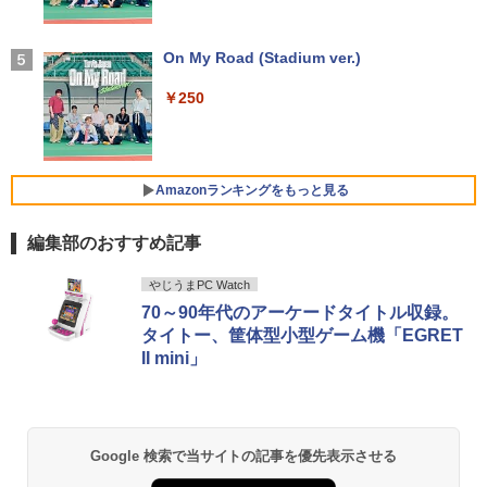
付き 防水 タッチ式音量調整 スポーツ/通勤/通
学/WEB会議(ホワイト)
アースドリームス 厳選おまかせモニター
4
バムとケロのデイブック Bam and Ker
21.5型〜27型ワイド 【HDMI対応 / FULL
On My Road (Stadium ver.)
5
￥1,964
o Day Book [ 島田ゆか ]
【期間限定 ポイント10倍】Lenovo Idea
HD解像度】 大手メーカー液晶 (Dell/HP/
4
Pad D330 10.1型 2-in-1 タブレットPC／
NEC等) テレワーク デュアルモニター S
￥250
着脱式キーボード（intel 第九世代Celero
witch PS4 PS5対応 【整備済み中古品】
￥4,950
n N4000/4GB/64GB eMMC/HD IPS液晶
Xiaomi シャオミ REDMI Buds 8 Lite ワイヤ
Type-C データ/充電可）/microSD対応
レスイヤホン Bluetooth 5.4 ノイズキャンセ
￥6,470
（最大128GB）/Windows 11 Pro／Dolb
リング ANC 36時間再生
y Audio）【整備済み中古品】
Amazonランキングをもっと見る
￥3,480
￥13,800
＼500円OFFクーポンあり！／ モバイル
5
編集部のおすすめ記事
モニター 15.6インチ 1080PフルHD ディ
スプレイ VESA対応 コスパ デュアルモニ
【Amazon.co.jp限定】 い・ろ・は・す 2L P
薬屋のひとりごと 17巻 (デジタル版ビッグガ
ター サブモニター ゲーミングモニター
やじうまPC Watch
ET ラベルレス ×8本
ンガンコミックス)
【期間限定破格金額！】新生活 新古品 W
ポータブルモニター 外付けモニター リモ
5
70～90年代のアーケードタイトル収録。
in11搭載 パソコンノートパソコンoffice
ートワーク IPS mini pc ミニPC 多デバ
タイトー、筐体型小型ゲーム機「EGRET
￥1,112
￥770
付き 初心者向けノートPC 初期設定済 1
イス対応 ブラック
II mini」
5.6型 インテル高速CPU ランダムで発送
メモリ4GB～ 高速SSD1TB 最大 フルHD
￥9,480
Webカメラ zoom 軽量薄型 無線 型番更
新で在庫処分
by Amazon 天然水 ラベルレス 500ml ×24本
異世界居酒屋「のぶ」(22) (角川コミックス・
富士山の天然水 バナジウム含有 水 ミネラル
エース)
ウォーター ペットボトル 静岡県産 500ミリリ
￥12,980
Google 検索で当サイトの記事を優先表示させる
ットル (Smart Basic)
￥832