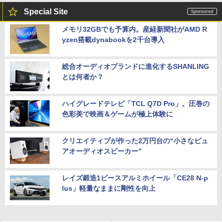
Special Site
メモリ32GBでも予算内。産経新聞社がAMD R
yzen搭載dynabookを2千台導入
総合オーディオブランドに進化するSHANLING
とは何者か？
ハイグレードテレビ「TCL Q7D Pro」。圧巻の
色彩美で映画＆ゲームが極上体験に
クリエイティブが作った2万円台の“小さなピュ
アオーディオスピーカー”
レイズ鍛造1ピースアルミホイール「CE28 N-p
lus」軽量なままに剛性を向上