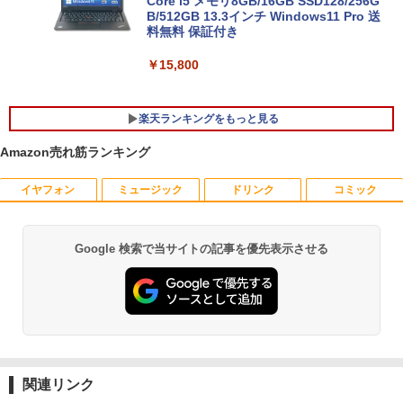
Core i5 メモリ8GB/16GB SSD128/256G
B/512GB 13.3インチ Windows11 Pro 送
料無料 保証付き
￥15,800
楽天ランキングをもっと見る
Amazon売れ筋ランキング
イヤフォン
ミュージック
ドリンク
コミック
【中古】 自作機 Z170 PRO GAMING Co
【送料無料】TF: 富士通 23.8型液晶ディ
漫画 いしぶみ 原爆が落ちてくると
1
1
1
re i7 6700K タワー型 USB3.0 HDMI ジャ
スプレイ DY24-9T / B24-9 TS/ FullHD
き、ぼくらは空を見ていた （一般書 51
ンクPC [96640]
1920x1080/ D-sub,DVI,Displayport フ
1） [ 広島テレビ放送編『いしぶみ』 ]
ルHD(1920×1080) 中古ディスプレイ 中
Google 検索で当サイトの記事を優先表示させる
Anker Soundcore P40i オフホワイト
BRUCE WAYNE feat. Flo Milli, ATL Jacob
by Amazon 天然水 ラベルレス 500ml ×24本
薬屋のひとりごと 17巻 (デジタル版ビッグガ
古モニター /24型 ワイド 液晶モニター
￥9,310
￥1,650
[Explicit]
富士山の天然水 バナジウム含有 水 ミネラル
ンガンコミックス)
【3ケ月保証】
ウォーター ペットボトル 静岡県産 500ミリリ
￥5,990
ットル (Smart Basic)
￥250
￥770
￥6,480
【正規永久版Office付き】【12GB+256
ちいかわ タロット 22枚のオリジナル
2
2
￥1,380
GB】【楽天1位連続受賞】NIPOGI mini
カード付き [ ナガノ ]
pc Intel N5030動作より安定 4C/4T 最大
Anker Soundcore P31i ブラック
BRUCE WAYNE feat. Flo Milli, ATL Jacob
異世界居酒屋「のぶ」(22) (角川コミックス・
3.1GHz Win11 Pro SSD ミニパソコン U
モニター 27インチ 100Hz FHD VAパネル
￥1,650
2
[Explicit]
エース)
関連リンク
【Amazon.co.jp限定】 い・ろ・は・す 2L P
SB3.2×4 3画面 4K 高速2.4G/5GWi-Fi B
スピーカー搭載 ブルーライト軽減 ノング
ET ラベルレス ×8本
￥4,990