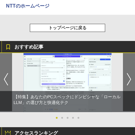
T4.2 ミニPC ミニパソコン minipc
レアタイプ 壁掛け対応 省スペース 角度
￥250
￥832
調整 高視野角 178° Adaptive-Sync対応
NTTのホームページ
￥1,001
MAXZEN MJM27CH02-F100
￥39,980
条解刑事訴訟法 第5版増補版 (条解シリー
3
￥13,980
ズ)
Anker Soundcore Liberty 5 ミッドナイトブ
On My Road (Stadium ver.)
HUNTER×HUNTER モノクロ版 39 (ジャンプ
トップページに戻る
ラック
コミックスDIGITAL)
by Amazon 天然水ラベルレス 2L×9本
[VETESA正規販売店]一体型デスクトッ
￥22,642
3
￥250
プパソコン 新品 22型 Windows11 Offic
￥14,990
￥572
￥1,117
e搭載 第2世代 Core i5 メモリ8GB SSD2
【公式限定2年保証】 モニター 23インチ
3
おすすめ記事
56GB キーボードとマウス付属
フルhd 高画質 100Hz VA ノングレア 非
光沢 スピーカー内蔵 3年保証 ディスプレ
イ パソコンモニター PCモニター フルハ
￥39,999
J32 地球の歩き方 川崎市 （地球の歩
4
イビジョン 21インチ 液晶モニター アイ
【2026年アップグレード版】AOKIMI ワイヤ
BUGS LIFE
スーパーの裏でヤニ吸うふたり 9巻 (デジタル
き方J） [ 地球の歩き方編集室 ]
リスオーヤマ DT-JF * 安心延長保証対象
レスイヤホン bluetooth イヤホン V12 小型
版ビッグガンガンコミックス)
コカ・コーラ やかんの麦茶 from 爽健美茶 ラ
軽量 ブルートゥースHi-Fi 最大36時間再生 ぶ
ベルレス 650mlPET×24本
￥250
￥2,310
るーとゅーす コードレス ENCノイズキャン
￥14,500
￥810
中古パソコン 中古 デスクトップパソコン
4
セリング 自動ペアリング Type-C充電 マイク
￥1,653
Office付き 液晶セット 高解像度 初期設
付き 防水 タッチ式音量調整 スポーツ/通勤/通
定済み 見やすい 人気商品 Windows11 P
学/WEB会議(ホワイト)
ro DELL OptiPlex 7060 Core i5 16GB 2
【特集】あなたのPCスペックにドンピシャな「ローカル
2インチ 中古 パソコン デスクトップパソ
【BenQ公式店】BenQ ベンキュー GW2
On My Road (Stadium ver.)
ONE PIECE モノクロ版 115 (ジャンプコミッ
パックンの森のお金塾こども投資セット
LLM」の選び方と快適化テク
4
5
￥1,964
コン
791 27インチ アイケアモニター Full HD/
クスDIGITAL)
[ パトリック・ハーラン ]
by Amazon 炭酸水 ラベルレス 500ml ×24本
IPS/HDMI/DP/ブルーライト軽減プラス/
強炭酸水 ペットボトル 500ミリリットル (Sm
￥250
フリッカーフリー/ティルト機能/27型 PC
●
●
●
●
●
art Basic)
￥50,999
￥594
￥3,300
モニター
Xiaomi シャオミ REDMI Buds 8 Lite ワイヤ
レスイヤホン Bluetooth 5.4 ノイズキャンセ
￥1,625
アクセスランキング
リング ANC 36時間再生
￥16,621