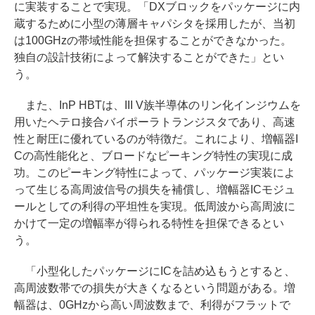
に実装することで実現。「DXブロックをパッケージに内
蔵するために小型の薄層キャパシタを採用したが、当初
は100GHzの帯域性能を担保することができなかった。
独自の設計技術によって解決することができた」とい
う。
また、InP HBTは、III V族半導体のリン化インジウムを
用いたヘテロ接合バイポーラトランジスタであり、高速
性と耐圧に優れているのが特徴だ。これにより、増幅器I
Cの高性能化と、ブロードなピーキング特性の実現に成
功。このピーキング特性によって、パッケージ実装によ
って生じる高周波信号の損失を補償し、増幅器ICモジュ
ールとしての利得の平坦性を実現。低周波から高周波に
かけて一定の増幅率が得られる特性を担保できるとい
う。
「小型化したパッケージにICを詰め込もうとすると、
高周波数帯での損失が大きくなるという問題がある。増
幅器は、0GHzから高い周波数まで、利得がフラットで