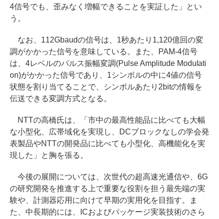
4信号でも、歪みなく増幅できることを実証した」とい
う。
なお、112Gbaudの信号は、1秒あたり1,120億回の変
調がかかった信号を意味している。また、PAM-4信号
は、4レベルのパルス振幅変調(Pulse Amplitude Modulati
on)がかかった信号であり、1シンボルの中に4値の信号
状態を割り当てることで、シンボルあたり2bitの情報を
伝送できる変調方式となる。
NTTの高橋氏は、「市中の最高性能品に比べても大幅
な小型化、広帯域化を実現し、DCブロックなしの学会発
表製品やNTTの開発品に比べても小型化、高機能化を実
現した」と胸を張る。
今後の展開については、次世代の超高速光通信や、6G
の研究開発を推進する上で重要な役割を担う最先端の実
験や、計測器応用に向けて早期の実用化を目指す。ま
た、中長期的には、ICおよびパッケージ実装技術のさら