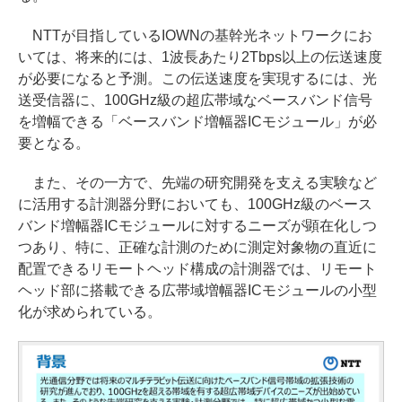
NTTが目指しているIOWNの基幹光ネットワークにお
いては、将来的には、1波長あたり2Tbps以上の伝送速度
が必要になると予測。この伝送速度を実現するには、光
送受信器に、100GHz級の超広帯域なベースバンド信号
を増幅できる「ベースバンド増幅器ICモジュール」が必
要となる。
また、その一方で、先端の研究開発を支える実験など
に活用する計測器分野においても、100GHz級のベース
バンド増幅器ICモジュールに対するニーズが顕在化しつ
つあり、特に、正確な計測のために測定対象物の直近に
配置できるリモートヘッド構成の計測器では、リモート
ヘッド部に搭載できる広帯域増幅器ICモジュールの小型
化が求められている。