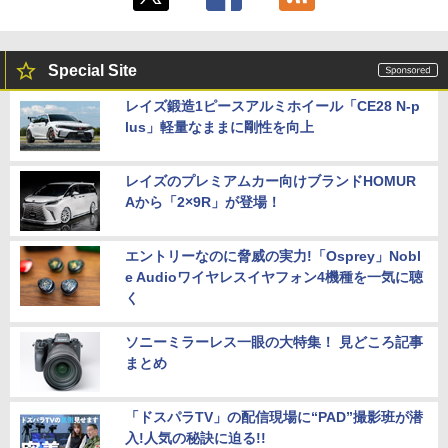
Special Site
レイズ鍛造1ピースアルミホイール「CE28 N-p
lus」軽量なままに剛性を向上
レイズのプレミアムカー向けブランドHOMUR
Aから「2×9R」が登場！
エントリーなのに脅威の実力!「Osprey」Nobl
e Audioワイヤレスイヤフォン4機種を一気に聴
く
ソニーミラーレス一眼の大特集！ 見どころ記事
まとめ
「ドスパラTV」の配信現場に“PAD”撮影班が潜
入!人気の秘訣に迫る!!