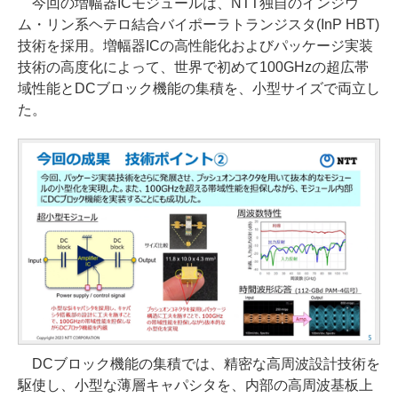
今回の増幅器ICモジュールは、NTT独自のインジウ
ム・リン系ヘテロ結合バイポーラトランジスタ(InP HBT)
技術を採用。増幅器ICの高性能化およびパッケージ実装
技術の高度化によって、世界で初めて100GHzの超広帯
域性能とDCブロック機能の集積を、小型サイズで両立し
た。
DCブロック機能の集積では、精密な高周波設計技術を
駆使し、小型な薄層キャパシタを、内部の高周波基板上