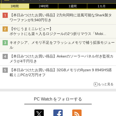
ミニPC 中古デスクトップ DELL Optiple
5
1時間
24時間
1週間
1カ月
￥2,980
x 5060 micro Windows11 Pro Core i5 8
500T メモリ 4GB SSD 128GB 本体 / 3ヶ
【本日みつけたお買い得品】2方向同時に送風可能なShark製タ
月保証 中古パソコン 中古PC 中古デスク
Yoothi 互換品 液晶 16.0インチ LGエレ
5
ワーファンが9,940円引き
トップパソコン 初期設定済み office付き
クトロニクス LG gram 16Z90Q 16Z90Q
(7765)
-KA76J1 16Z90Q-KA79J 16Z90Q-KA78
【やじうまミニレビュー】
J 16Z90Q-KA78J1 16Z90Q-AA79J1 対
ポケットにも楽々入るロジクールの2つ折りマウス「Mobi
応 40ピン 60Hz WQXGA 2560x1600 IPS
￥17,480
Fold」。その気になるギミックとは？
LED LCD 液晶ディスプレイ 修理交換用
キオクシア、メモリ不足をフラッシュメモリで補う拡張モジュー
液晶パネル
ル
￥16,700
【本日みつけたお買い得品】Ankerのソーラーパネル付き監視カ
メラが4千円引き
【本日みつけたお買い得品】32GBメモリのRyzen 9 8945HS搭
載ミニPCが2万円オフ
もっと見る
PC Watch をフォローする