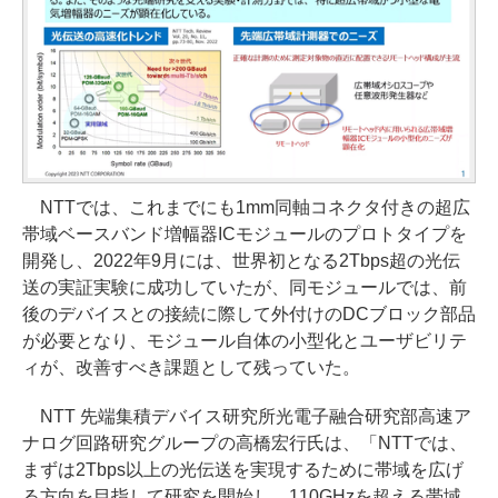
NTTでは、これまでにも1mm同軸コネクタ付きの超広
帯域ベースバンド増幅器ICモジュールのプロトタイプを
開発し、2022年9月には、世界初となる2Tbps超の光伝
送の実証実験に成功していたが、同モジュールでは、前
後のデバイスとの接続に際して外付けのDCブロック部品
が必要となり、モジュール自体の小型化とユーザビリテ
ィが、改善すべき課題として残っていた。
NTT 先端集積デバイス研究所光電子融合研究部高速ア
ナログ回路研究グループの高橋宏行氏は、「NTTでは、
まずは2Tbps以上の光伝送を実現するために帯域を広げ
る方向を目指して研究を開始し、110GHzを超える帯域