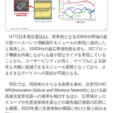
NTT
(日本電信電話)は、世界初となる100GHz帯域の超
小型ベースバンド増幅器ICモジュールの実現に成功した
と発表した。100GHzの超広帯域性能を持ち、DCブロッ
ク機能を内蔵しながらも超小型なサイズを実現している
ことから、ユーザービリティが高く、ケーブルによる損
失も大幅に低減できるモジュール形態となっており、さ
まざまなデバイスへの直結が可能となる。
同社では、同技術のさらなる改善を進め、次世代のIO
WN(Innovative Optical and Wireless Network)における超
高速光送受信器への適用を検討するほか、広帯域オシロ
スコープや任意波形発生器などの最先端計測器の応用に
も展開。2023年度に生産体制の構築に向けた取り組みを