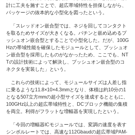
計に工夫を施すことで、超広帯域特性を担保しながら、
パッケージの抜本的な小型化を図ったという。
「スレッドオン嵌合型では、ネジを回してコンタクト
を取るためサイズが大きくなる。パチンと嵌め込めるプ
ッシュオン嵌合型とすることで小型化した。だが、100G
Hzの帯域性能を確保したモジュールとして、プッシュオ
ン嵌合型を採用したものがなかったため、ここでも、NT
Tの設計技術によって解決し、プッシュオン嵌合型のコ
ネクタを実装した」という。
これらの技術によって、モジュールサイズは人差し指
に乗るような11.8×10×4.3mmとなり、体積は約10分の1
となる507立方mmの超小型サイズを達成するとともに、
100GHz以上の超広帯域特性と、DCブロック機能の集積
を両立。利得がフラットな増幅器を実現したという。
「今回の増幅器ICモジュールでは、変調の速度を表す
シンボルレートでは、高速な112Gbaudの超広帯域PAM-