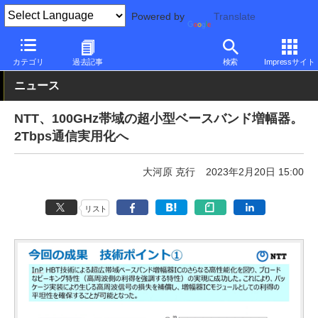
Powered by
Translate
PC Watch
市場
技術
その他
カテゴリ
過去記事
検索
Impressサイト
ニュース
NTT、100GHz帯域の超小型ベースバンド増幅器。
2Tbps通信実用化へ
大河原 克行
2023年2月20日 15:00
リスト