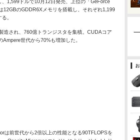
、1,599ドルで10月12日発売、上位の「GeForce
たは12GBのGDDR6Xメモリを搭載し、それぞれ1,199
する。
製造され、760億トランジスタを集積。CUDAコア
のAmpere世代から70%も増加した。
お
ocessorは前世代から2倍以上の性能となる90TFLOPSを