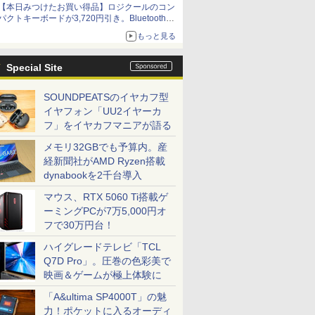
【本日みつけたお買い得品】ロジクールのコン
パクトキーボードが3,720円引き。Bluetoothで3
台接続対応
もっと見る
Special Site
SOUNDPEATSのイヤカフ型
イヤフォン「UU2イヤーカ
フ」をイヤカフマニアが語る
メモリ32GBでも予算内。産
経新聞社がAMD Ryzen搭載
dynabookを2千台導入
マウス、RTX 5060 Ti搭載ゲ
ーミングPCが7万5,000円オ
フで30万円台！
ハイグレードテレビ「TCL
Q7D Pro」。圧巻の色彩美で
映画＆ゲームが極上体験に
「A&ultima SP4000T」の魅
力！ポケットに入るオーディ