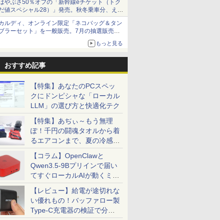
はやぶさ50％オフの「新幹線eチケット（トク
だ値スペシャル28）」発売。秋冬乗車分、えき
ねっと限定
カルディ、オンライン限定「ネコバッグ＆タン
ブラーセット」を一般販売。7月の抽選販売の
当選無効分
もっと見る
おすすめ記事
【特集】あなたのPCスペッ
クにドンピシャな「ローカル
LLM」の選び方と快適化テク
【特集】あぢぃ～もう無理
ぽ！千円の闘魂タオルから着
るエアコンまで、夏の冷感グ
ッズ一挙紹介
【コラム】OpenClawと
Qwen3.5-9Bプリインで届い
てすぐローカルAIが動くミニ
PC「SER9 Pro」
【レビュー】給電が途切れな
い優れもの！バッファロー製
Type-C充電器の検証で分か