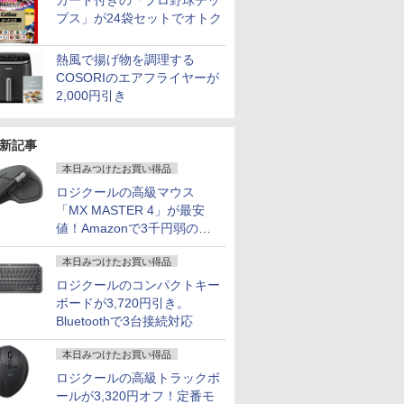
カード付きの「プロ野球チッ
プス」が24袋セットでオトク
熱風で揚げ物を調理する
COSORIのエアフライヤーが
2,000円引き
新記事
本日みつけたお買い得品
ロジクールの高級マウス
「MX MASTER 4」が最安
値！Amazonで3千円弱の割
引
本日みつけたお買い得品
ロジクールのコンパクトキー
ボードが3,720円引き。
Bluetoothで3台接続対応
本日みつけたお買い得品
ロジクールの高級トラックボ
ールが3,320円オフ！定番モ