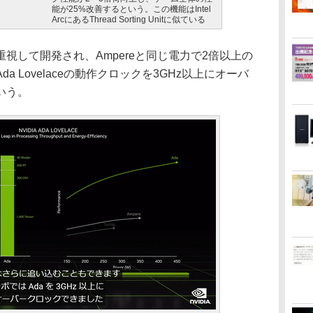
能が25%改善するという。この機能はIntel
ArcにあるThread Sorting Unitに似ている
して開発され、Ampereと同じ電力で2倍以上の
 Lovelaceの動作クロックを3GHz以上にオーバ
いう。