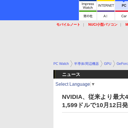
モバイルノート
NUC/小型パソコン
M
SSD
キーボード
マウス
PC Watch
半導体/周辺機器
GPU
GeFor
ニュース
Select Language
▼
NVIDIA、従来より最大4倍
1,599ドルで10月12日