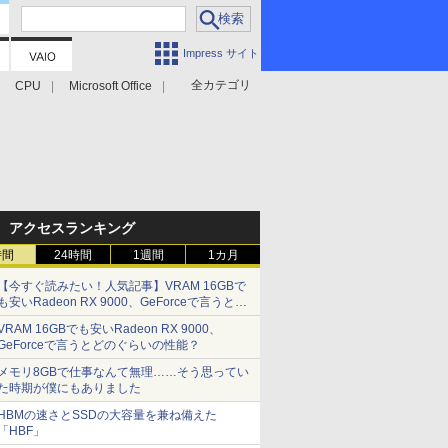
Impress サイト
全カテゴリ
CPU
Microsoft Office
アクセスランキング
時間
24時間
1週間
1カ月
【今すぐ読みたい！人気記事】VRAM 16GBで
も安いRadeon RX 9000、GeForceで言うとど
のぐらいの性能？ - PC Watch
VRAM 16GBでも安いRadeon RX 9000、
GeForceで言うとどのぐらいの性能？
メモリ8GBで仕事なんて無理……そう思ってい
た時期が僕にもありました
HBMの速さとSSDの大容量を兼ね備えた
「HBF」