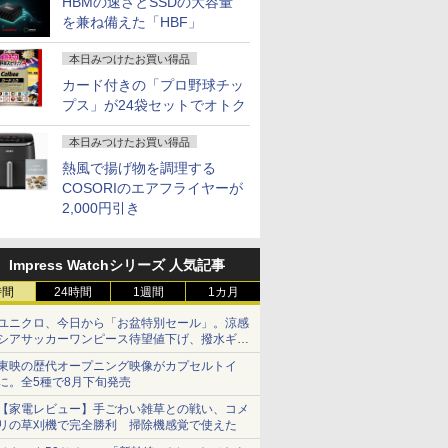
HBMの速さとSSDの大容量
を兼ね備えた「HBF」
本日みつけたお買い得品
カード付きの「プロ野球チッ
プス」が24袋セットでオトク
本日みつけたお買い得品
熱風で揚げ物を調理する
COSORIのエアフライヤーが
2,000円引き
Impress Watchシリーズ 人気記事
時間
24時間
1週間
1カ月
ユニクロ、今日から「お盆特別セール」。涼感
シアサッカーワンピース待望値下げ、撥水ギア
ショーツは1990円に
東映の歴代オープニング映像がカプセルトイ
に。全5種で8月下旬発売
【家電レビュー】手ごわい雑草との戦い、コメ
リの草刈機で完全勝利 掃除機感覚で使えた