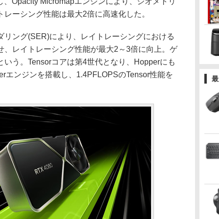
Opacity Micromapエンジンにより、ジオメトリ
トレーシング性能は最大2倍に高速化した。
リング(SER)により、レイトレーシングにおける
せ、レイトレーシング性能が最大2～3倍に向上。ゲ
う。Tensorコアは第4世代となり、Hopperにも
merエンジンを搭載し、1.4PFLOPSのTensor性能を
最