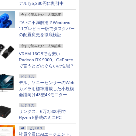
デルも5,280円に割引中
今すぐ読みたい！人気記事
ついに不満解消？Windows
11プレビュー版でタスクバー
の配置変更を徹底検証
今すぐ読みたい！人気記事
VRAM 16GBでも安い
Radeon RX 9000、GeForce
で言うとどのぐらいの性能？
ビジネス
デル、ソニーセンサーのWeb
カメラを標準搭載した小規模
会議向け43型4Kモニター
ビジネス
リンクス、6万2,800円で
Ryzen 5搭載のミニPC
AI
ビジネス
社員全員にAIエージェント、