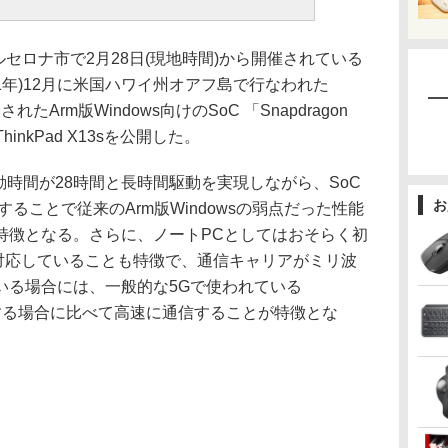
セロナ市で2月28日(現地時間)から開催されている
021年)12月に米国ハワイ州オアフ島で行なわれた
で発表されたArm版Windows向けのSoC 「Snapdragon
 ThinkPad X13sを公開した。
リ駆動時間が28時間と長時間駆動を実現しながら、SoC
お
 3を搭載することで従来のArm版Windowsの弱点だった性能
特徴となる。さらに、ノートPCとしてはおそらく初
)に対応していることも特徴で、通信キャリアがミリ波
いる場合には、一般的な5Gで使われている
利用する場合に比べて高速に通信することが特徴とな