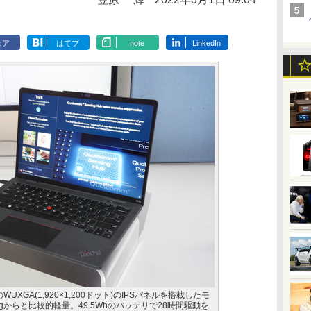
ェア
はてブ
note
LinkedIn
:10のWUXGA(1,920×1,200ドット)のIPSパネルを搭載したモ
kgからと比較的軽量。49.5Whのバッテリで28時間駆動を