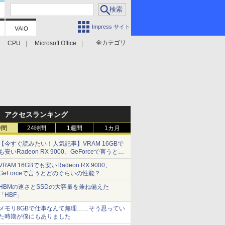
Impress サイト
全カテゴリ
CPU
Microsoft Office
アクセスランキング
時間
24時間
1週間
1カ月
【今すぐ読みたい！人気記事】VRAM 16GBで
も安いRadeon RX 9000、GeForceで言うとど
のぐらいの性能？ - PC Watch
VRAM 16GBでも安いRadeon RX 9000、
GeForceで言うとどのぐらいの性能？
HBMの速さとSSDの大容量を兼ね備えた
「HBF」
メモリ8GBで仕事なんて無理……そう思ってい
た時期が僕にもありました