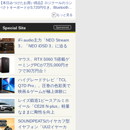
【本日みつけたお買い得品】ロジクールのコン
パクトキーボードが3,720円引き。Bluetoothで3
台接続対応
もっと見る
Special Site
iFi audio主力「NEO Stream
3」「NEO iDSD 3」に迫る
マウス、RTX 5060 Ti搭載ゲ
ーミングPCが7万5,000円オ
フで30万円台！
ハイグレードテレビ「TCL
Q7D Pro」。圧巻の色彩美で
映画＆ゲームが極上体験に
レイズ鍛造1ピースアルミホ
イール「CE28 N-plus」軽量
なままに剛性を向上
SOUNDPEATSのイヤカフ型
イヤフォン「UU2イヤーカ