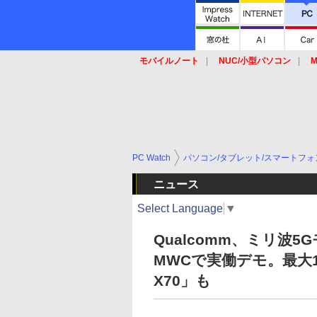
モバイルノート
NUC/小型パソコン
M
SSD
キーボード
マウス
PC Watch
パソコン/タブレット/スマートフォ
ニュース
Select Language
▼
Qualcomm、ミリ波5G
MWCで実働デモ。最大10
X70」も