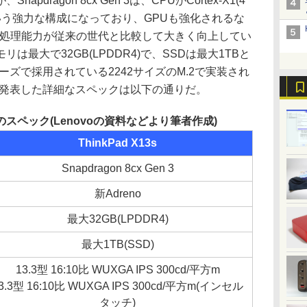
ragon 8cx Gen 3は、CPUがCortex-X1(4
コア)という強力な構成になっており、GPUも強化されるな
に処理能力が従来の世代と比較して大きく向上してい
最大で32GB(LPDDR4)で、SSDは最大1TBと
リーズで採用されている2242サイズのM.2で実装され
oが発表した詳細なスペックは以下の通りだ。
13sのスペック(Lenovoの資料などより筆者作成)
ThinkPad X13s
Snapdragon 8cx Gen 3
新Adreno
最大32GB(LPDDR4)
最大1TB(SSD)
13.3型 16:10比 WUXGA IPS 300cd/平方m
3.3型 16:10比 WUXGA IPS 300cd/平方m(インセル
タッチ)