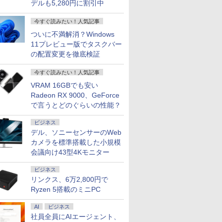
デルも5,280円に割引中
今すぐ読みたい！人気記事
ついに不満解消？Windows
11プレビュー版でタスクバー
の配置変更を徹底検証
今すぐ読みたい！人気記事
VRAM 16GBでも安い
Radeon RX 9000、GeForce
で言うとどのぐらいの性能？
ビジネス
デル、ソニーセンサーのWeb
カメラを標準搭載した小規模
会議向け43型4Kモニター
ビジネス
リンクス、6万2,800円で
Ryzen 5搭載のミニPC
AI
ビジネス
社員全員にAIエージェント、