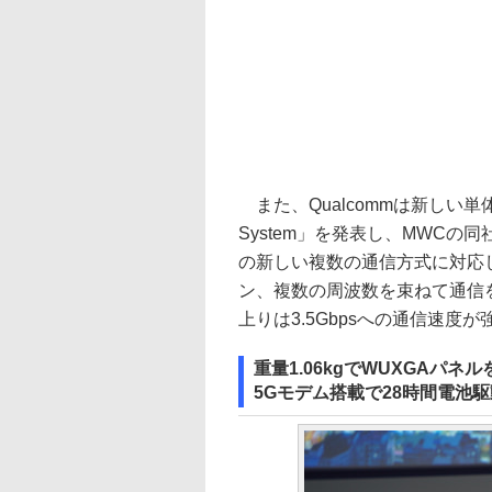
また、Qualcommは新しい単体モデム
System」を発表し、MWCの
の新しい複数の通信方式に対応
ン、複数の周波数を束ねて通信を
上りは3.5Gbpsへの通信速度
重量1.06kgでWUXGAパネル
5Gモデム搭載で28時間電池駆