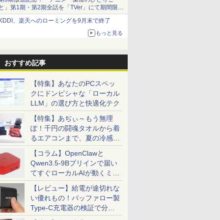
と」第1期・第2期全話を「TVer」にて期間限定
で順次無料配信開始
KDDI、楽天へのローミングを9月末で終了
もっと見る
おすすめ記事
【特集】あなたのPCスペッ
クにドンピシャな「ローカル
LLM」の選び方と快適化テク
【特集】あぢぃ～もう無理
ぽ！千円の闘魂タオルから着
るエアコンまで、夏の冷感グ
ッズ一挙紹介
【コラム】OpenClawと
Qwen3.5-9Bプリインで届い
てすぐローカルAIが動くミニ
PC「SER9 Pro」
【レビュー】給電が途切れな
い優れもの！バッファロー製
Type-C充電器の検証で分か
ったこと