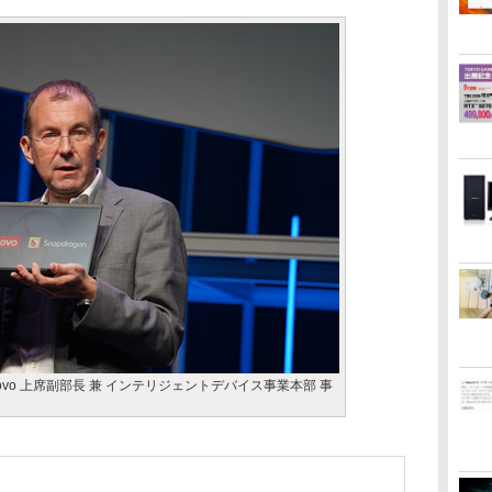
Lenovo 上席副部長 兼 インテリジェントデバイス事業本部 事