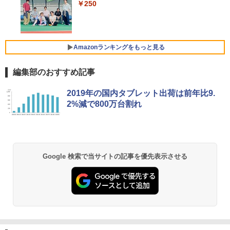
中古 ノートパソコン Office付き 第10世
￥250
代 薄型 国内メーカー 持ち運び Window
モニター 21.5インチ/23.8インチ/27イン
4
￥1,650
s11 Pro NEC LaVie GN164H8LN Core i
【クーポン使用で53,960円 8/2〜10迄】
チ フルhd 高画質 100Hz VA ノングレア
Xiaomi シャオミ REDMI Buds 8 Lite ワイヤ
4
5 8GB 13.3インチ 中古 パソコン ノート
WEBカメラ・第11世代i5・16GB・SSD2
非光沢 スピーカー内蔵 3年保証 ディスプ
レスイヤホン Bluetooth 5.4 ノイズキャンセ
パソコン
56GB｜Office付き｜DELL OptiPlex 54
レイ パソコンモニター PCモニター フル
リング ANC 36時間再生
90 AIO｜23.8型 IPSフルHD｜Core i5-11
ハイビジョン 21インチ 液晶モニター ア
Amazonランキングをもっと見る
500T｜Windows11 Pro｜NVMe SSD 25
イリスオーヤマ DT-JF *
￥39,999
￥3,480
6GB｜Wi-Fi 6・5GHz対応｜Bluetooth
5.1｜Type-C｜DVD±RW｜一体型PC｜中
編集部のおすすめ記事
￥11,980
古パソコン
【Amazon.co.jp限定】 い・ろ・は・す 2L P
薬屋のひとりごと 17巻 (デジタル版ビッグガ
ノートパソコン 中古 15.6型 HP ProBoo
2019年の国内タブレット出荷は前年比9.
5
ET ラベルレス ×8本
ンガンコミックス)
￥56,800
k 250 G7シリーズ 第8世代 Core i5 メモ
2%減で800万台割れ
リ8GB SSD256B+HDD500GB Windows
kksmart モバイルモニター 自立型 タッ
5
￥1,112
￥770
11 Office搭載
チパネル 15.6インチ 軽量770g 収納ケー
ス付 縦置き 背面端子 1920x1080FHD 非
【期間限定P15倍+最大10%OFFクーポ
光沢IPSパネル VESA対応 モバイルディ
￥39,800
5
ン】 【3年保証】APPLE アップル MAC
スプレイ ポータブルモニターType-C/mi
MINI SSD256GB メモリ8GB APPLE Ma
niHDMI PS5/XBOX/Switch/PC/Macなど
by Amazon 天然水 ラベルレス 500ml ×24本
異世界居酒屋「のぶ」(22) (角川コミックス・
Google 検索で当サイトの記事を優先表示させる
c OS X 中古 アウトレット 返品 送料無料
対応 GT-156
富士山の天然水 バナジウム含有 水 ミネラル
エース)
中古デスクトップパソコン 中古パソコン
ウォーター ペットボトル 静岡県産 500ミリリ
デスクトップパソコン デスクトップ PC
ットル (Smart Basic)
￥16,999
￥832
￥55,000
￥1,380
ONE PIECE モノクロ版 115 (ジャンプコミッ
クスDIGITAL)
by Amazon 炭酸水 ラベルレス 500ml ×24本