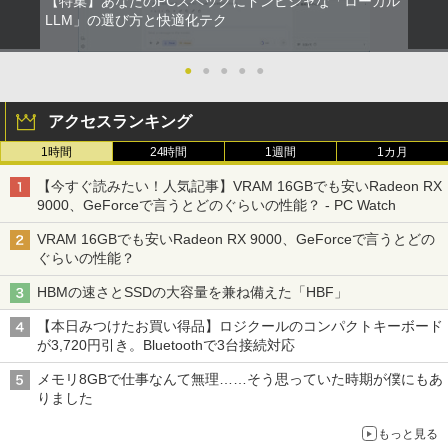
【特集】あなたのPCスペックにドンピシャな「ローカル
LLM」の選び方と快適化テク
●
●
●
●
●
アクセスランキング
1時間
24時間
1週間
1カ月
【今すぐ読みたい！人気記事】VRAM 16GBでも安いRadeon RX
9000、GeForceで言うとどのぐらいの性能？ - PC Watch
VRAM 16GBでも安いRadeon RX 9000、GeForceで言うとどの
ぐらいの性能？
HBMの速さとSSDの大容量を兼ね備えた「HBF」
【本日みつけたお買い得品】ロジクールのコンパクトキーボード
が3,720円引き。Bluetoothで3台接続対応
メモリ8GBで仕事なんて無理……そう思っていた時期が僕にもあ
りました
もっと見る