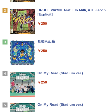
[ 旺文社 ]
【週末限定999円クーポン！】 中古パソ
2
Anker Soundcore P31i ブラック
BRUCE WAYNE feat. Flo Milli, ATL Jacob
コン 中古 ノートパソコン Office付き 特
【16%OFF！8/11 1:59まで】AOPEN ゲ
￥1,870
2
[Explicit]
価 Webカメラ 高解像度 テンキー 初期設
【訳あり品】中古パソコン | NEC | Mate
ーミングモニター 23.8インチ IPS フル
2
￥5,990
定済み すぐ使える Windows11 Pro 富士
MKM34B-1 | Windows11 | デスクトップ
HD 非光沢 200Hz (144Hz 165Hz 対応) 0.
￥250
通 LIFEBOOK A579/A Core i5 8GB 15.6
| 一年保証 | 第7世代 | Core i5 7500 3.4
5ms sRGB 99% AMD FreeSync Premiu
インチ 中古 パソコン ノートパソコン
(〜最大3.8)GHz | MEM:8GB | SSD:256G
m HDR10 HDMI 2.0 DisplayPort 1.2 ス
B | DVD-ROM | 無線LAN:あり | Win11Pr
ピーカー・ヘッドフォン端子搭載 ゼロフ
月刊少女野崎くん（18）特装版 セレク
3
o64bit
レーム スピーカー搭載 VESA 24KG3YX1
￥34,000
ト小冊子「堀と鹿島編」付き （SEコミッ
bmipx
Anker Soundcore Liberty 5 ミッドナイトブ
見知らぬ糸
クスプレミアム） [ 椿いづみ ]
ラック
￥10,000
￥14,980
￥250
￥1,650
￥14,990
【新品】【楽天1位！】ノートパソコン
3
新品第13世代CPU搭載ノートPC Office
付きノートパソコン 初心者向け Window
【クーポン使用で48,260円 8/2～10】タ
3
s11 初期設定済 Webカメラ zoom 日本語
ッチパネル・WEBカメラ・第10世代i5・
2026夏登場★Switch2ドック不要 モバイ
3
1OC Vol.7 （TJMOOK）
4
キーボード 14.1型 Intel Celeron メモリ
16GB・SSD256GB｜Office付き｜DELL
ル ゲーミングモニター 16インチ 144Hz /
【2026年アップグレード版】AOKIMI ワイヤ
On My Road (Stadium ver.)
8GB SSD1TB(最大) 大容量バッテリービ
OptiPlex 3280 AIO｜21.5型 IPSフルHD
120Hz /60Hz 2k 15.6インチ タッチパネ
レスイヤホン bluetooth イヤホン V12 小型
￥1,650
ジネス 大学生 プレゼント 学生向け
｜Windows11 Pro｜NVMe SSD 256GB
ル 撥水加工ケース スタンド 非光沢 薄型
軽量 ブルートゥースHi-Fi 最大36時間再生 ぶ
￥250
｜DVD±RW｜Wi-Fi 6・5GHz対応｜Blue
軽量 VESA ポータブル ps5/Mac/switch/
るーとゅーす コードレス ENCノイズキャン
tooth｜一体型デスクトップパソコン｜
2対応 スピーカー内蔵 kksmart
セリング 自動ペアリング Type-C充電 マイク
￥29,800
中古PC 180日保証
付き 防水 タッチ式音量調整 スポーツ/通勤/通
学/WEB会議(ホワイト)
￥11,999
￥50,800
On My Road (Stadium ver.)
改訂版 本当の自由を手に入れる お金
5
￥1,964
【週末限定999円OFF！】 中古パソコン
の大学 [ 両＠リベ大学長 ]
4