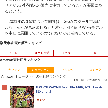
リアが5G対応端末の販売に注力していることが要因にあ
るという。
2021年の展望について同社は「GIGA スクール市場に
よるけん引が見込まれる」と述べ、引き続きWi-Fiモデル
を中心に展開していくのではないかと考察している。
楽天市場 売れ筋ランキング
ノート
デスクトップ
モニター
本
Amazon売れ筋ランキング
イヤフォン
ミュージック
ドリンク
コミック
【マラソンP5倍/10%オフクーポン】中古
[台数限定★特別価格] デスクトップパソ
モニター 27インチ hdmi PCモニター 10
【特典】GIANNA HOMMES ISSUE05 co
1
1
1
1
Amazon ミュージック の売れ筋ランキング
ノートパソコン HP ProBook 450 G7 第
コン ★店長おまかせ 最新 Windows11
0Hz 27型 1ソコンモニター ディスプレイ
ver 山中柔太朗(B4サイズ両面ピンナッ
10世代 Core i5 メモリ16GB SSD256GB
第六世代 Corei3 第七世代 第八世代 Core
フルHD FHD VAパネル 非光沢 スリムベ
プ)
更新日時：2026/08/09 18:06
Bluetooth HDMI カメラ Wi-Fi 15.6イン
i5 変更可能 高速SSD128GB メモリ4GB
ゼル 液晶モニター vesa対応 壁掛け アー
Anker Soundcore P40i オフホワイト
BRUCE WAYNE feat. Flo Milli, ATL Jacob
チ Windows 11 Pro 送料無料 保証付き
USB3.0 DVDドライブ 富士通/NEC/DEL
ム取付可 アイリスオーヤマ LUCA 液晶デ
￥2,200
[Explicit]
L/HP等 PC 本体 中古パソコン 中古PC W
ィスプレイ ILD-D27FHT-B *
￥7,990
in11 オフィス WPS Office 格安 中古
￥33,800
￥250
￥14,800
￥9,980
2026年度版 英検準2級 過去6回全問題集
2