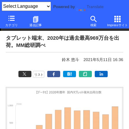
Powered by
Translate
ニュース
カテゴリ
過去記事
検索
Impressサイト
タブレット端末、2020年は過去最高969万台を出
荷。MM総研調べ
鈴木 悠斗
2021年5月11日 16:36
リスト