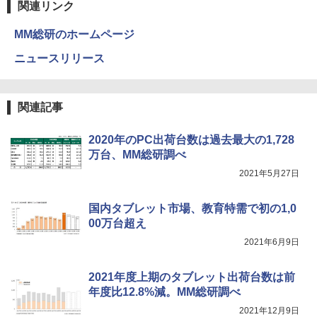
関連リンク
強炭酸水 ペットボトル 500ミリリットル (Sm
art Basic)
￥594
MM総研のホームページ
￥1,625
ニュースリリース
HUNTER×HUNTER モノクロ版 39 (ジャンプ
コミックスDIGITAL)
by Amazon 天然水ラベルレス 2L×9本
関連記事
￥572
￥1,117
2020年のPC出荷台数は過去最大の1,728
万台、MM総研調べ
スーパーの裏でヤニ吸うふたり 9巻 (デジタル
2021年5月27日
版ビッグガンガンコミックス)
【Amazon.co.jp限定】 伊藤園 磨かれて、澄
みきった日本の水 2L 8本 ラベルレス [ ケース
] [ 水 ] [ ペットボトル ] [ 箱買い ] [ ストック
￥810
国内タブレット市場、教育特需で初の1,0
] [ 水分補給 ]
00万台超え
￥998
2021年6月9日
2021年度上期のタブレット出荷台数は前
年度比12.8%減。MM総研調べ
2021年12月9日