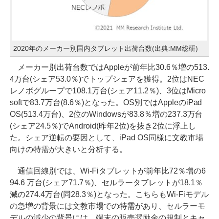
2020年のメーカー別国内タブレット出荷台数(出典:MM総研)
メーカー別出荷台数ではAppleが前年比30.6％増の513.
4万台(シェア53.0％)でトップシェアを獲得。2位はNEC
レノボグループで108.1万台(シェア11.2％)、3位はMicro
softで83.7万台(8.6％)となった。OS別ではAppleのiPad
OS(513.4万台)、2位のWindowsが83.8％増の237.3万台
(シェア24.5％)でAndroid(昨年2位)を抜き2位に浮上し
た。シェア逆転の要因として、iPad OS同様に文教市場
向けの特需が大きいと分析する。
通信回線別では、Wi-Fiタブレットが前年比72％増の6
94.6 万台(シェア71.7％)、セルラータブレットが18.1％
減の274.4万台(同28.3％)となった。こちらもWi-Fiモデル
の急増の背景には文教市場での特需があり、セルラーモ
デルの減少の背景には、端末の販売奨励金の規制とキャ