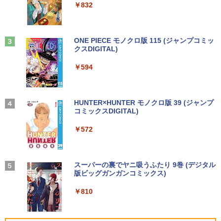
￥250
￥832
me Wi-Fi 長期保証 [95023]
￥15,007
￥1,112
￥8,490
￥18,600
【特典】GIANNA HOMMES ISSUE05 co
3
ver 山中柔太朗(B4サイズ両面ピンナッ
Anker Soundcore Liberty 5 ミッドナイトブ
On My Road (Stadium ver.)
ONE PIECE モノクロ版 115 (ジャンプコミッ
プ)
Windows11 中古パソコン EPSON エプ
3
ラック
クスDIGITAL)
by Amazon 天然水ラベルレス 2L×9本
ソン Endeavor ST20E Celeron N3160
アイ・オー・データ機器 ワイド液晶ディ
3
￥250
【超軽量2in1 タッチパネル】中古 ノー
メモリ8GB HDD500GB 18.5インチ ディ
スプレイ 23.8型/LCD-A241DB
￥2,200
3
￥14,990
￥594
￥1,117
トパソコン TOSHIBA 型落ち dynabook
スプレイ マウス キーボード WPS Office
VC72 第7世代 Core i5 メモリ8GB SSD2
付き オフィス デスクトップ 90日保証
￥12,370
56GB 12.5型フルHD Windows11 MS Of
【中古】
fice付き 軽量 持ち運び便利 WiFi Blueto
転生したら第七王子だったので、気まま
4
oth Type-C USB3.0 安心保証
【2026年アップグレード版】AOKIMI ワイヤ
On My Road (Stadium ver.)
HUNTER×HUNTER モノクロ版 39 (ジャンプ
￥17,600
に魔術を極めます（24） 【電子書籍】[
レスイヤホン bluetooth イヤホン V12 小型
コミックスDIGITAL)
by Amazon 炭酸水 ラベルレス 500ml ×24本
石沢庸介 ]
【当日発送】I-O DATA アイ・オー・デー
4
軽量 ブルートゥースHi-Fi 最大36時間再生 ぶ
強炭酸水 ペットボトル 500ミリリットル (Sm
￥20,800
￥250
タ 5年保証 3辺フレームレス&広視野角A
るーとゅーす コードレス ENCノイズキャン
art Basic)
￥572
DSパネル 23.8型ワイド液晶 ブラック 24
￥825
セリング 自動ペアリング Type-C充電 マイク
【中古】Dospara◆デスクトップPC/Cor
インチ相当 PCモニター LCD-A241DB L
4
付き 防水 タッチ式音量調整 スポーツ/通勤/通
￥1,625
e i5/16GB/2019年/HB//【パソコン】
CDA241DB 【NE直】
学/WEB会議(ホワイト)
【★最大100%ポイント】富士通 LIFEBO
4
OK U938/第7世代 Core i5/メモリ:4GB/8
BUGS LIFE
スーパーの裏でヤニ吸うふたり 9巻 (デジタル
￥22,660
￥12,720
【3千円以上送料無料】新装版 沈黙の艦
5
￥1,964
GB/12GB/SSD:128GB/256GB/512GB/1
版ビッグガンガンコミックス)
コカ・コーラ やかんの麦茶 from 爽健美茶 ラ
隊 全16巻セット
TB/Wi-fi/Bluetooth/13.3型 フルHD/カメ
ベルレス 650mlPET×24本
￥250
ラ/Office/HDMI/USB-C/USB3.0/パソコン
￥810
￥22,660
中古PC 中古ノートパソコン Windows11
Xiaomi シャオミ REDMI Buds 8 Lite ワイヤ
￥2,009
モニター 21.5インチ 黒 白 100Hz ゲーミ
5
レスイヤホン Bluetooth 5.4 ノイズキャンセ
hp Z420 Workstation Xeon E5-1660 3.
ングモニター【1ms応答 2mmベゼルレ
5
リング ANC 36時間再生
￥16,800
3GHz 16GB 128GB(SSD)+500GB(HDD)
ス】pcモニター 1920*1080 FHD パソコ