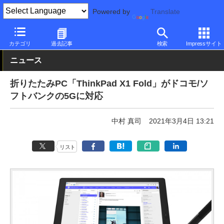
Powered by
Translate
PC Watch
パソコン/タブレット/スマートフォン
2in1
Lenovo
カテゴリ
過去記事
検索
Impressサイト
ニュース
折りたたみPC「ThinkPad X1 Fold」がドコモ/ソ
フトバンクの5Gに対応
中村 真司
2021年3月4日 13:21
リスト