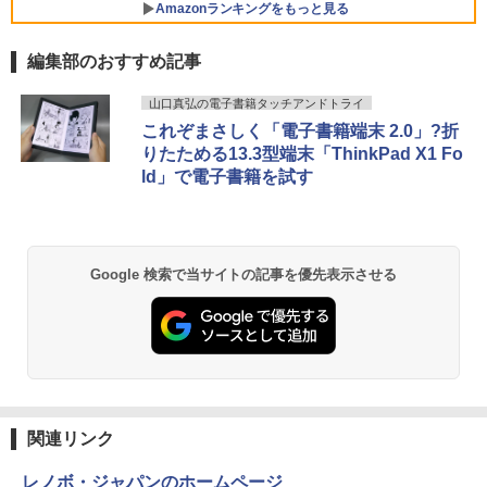
Amazonランキングをもっと見る
Quadro K600 DVD+-RW Windows7 Pro
ン モニター VA非光沢 4000:1 HDMI 角度
64bit 難有 【中古】【20260325】
￥3,480
調整 VESA Freesync スピーカー内蔵 kk
smart 最強配送 HG-215
編集部のおすすめ記事
【全商品10%OFF+P5倍】HP 250 G7 第
￥24,000
5
8世代 Core i5 Windows11 Pro メモリ 8
￥12,399
GB 16GB SSD 256GB 512GB 15型 テン
山口真弘の電子書籍タッチアンドトライ
キー WEBカメラ DVDマルチ HDMI USB
これぞまさしく「電子書籍端末 2.0」?折
3.1WPS Office 2 中古ノートPC 中古パ
りたためる13.3型端末「ThinkPad X1 Fo
ソコン ノートPC 中古ノートパソコン
ld」で電子書籍を試す
￥26,400
Google 検索で当サイトの記事を優先表示させる
関連リンク
レノボ・ジャパンのホームページ