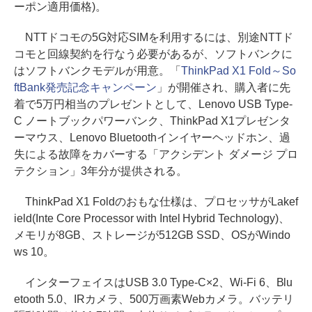
ーポン適用価格)。
NTTドコモの5G対応SIMを利用するには、別途NTTド
コモと回線契約を行なう必要があるが、ソフトバンクに
はソフトバンクモデルが用意。「
ThinkPad X1 Fold～So
ftBank発売記念キャンペーン
」が開催され、購入者に先
着で5万円相当のプレゼントとして、Lenovo USB Type-
C ノートブックパワーバンク、ThinkPad X1プレゼンタ
ーマウス、Lenovo Bluetoothインイヤーヘッドホン、過
失による故障をカバーする「アクシデント ダメージ プロ
テクション」3年分が提供される。
ThinkPad X1 Foldのおもな仕様は、プロセッサがLakef
ield(Inte Core Processor with Intel Hybrid Technology)、
メモリが8GB、ストレージが512GB SSD、OSがWindo
ws 10。
インターフェイスはUSB 3.0 Type-C×2、Wi-Fi 6、Blu
etooth 5.0、IRカメラ、500万画素Webカメラ。バッテリ