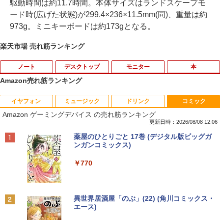
駆動時間は約11.7時間。本体サイズはランドスケープモ
ード時(広げた状態)が299.4×236×11.5mm(同)、重量は約
973g。ミニキーボードは約173gとなる。
楽天市場 売れ筋ランキング
ノート
デスクトップ
モニター
本
Amazon売れ筋ランキング
イヤフォン
ミュージック
ドリンク
コミック
中古パソコン | Dell | Latitude 3590 | Wi
【★最大100%ポイント】おまかせ 中古
【おまかせ】モニター 23インチ 1920x1
オレンジページ 2026 10/17号増刊＜グレ
1
1
1
1
Amazon ゲーミングデバイス の売れ筋ランキング
ndows11 | ノートPC | 一年保証 | 第8世
パソコン Windows XP Celeron or Core
080 フルHD HDMI PCモニター 中古ディ
ー＞ [雑誌]
代 | Core i5 8250U 1.6(〜最大3.4)GHz |
2 メモリ 4GB HDD 250GB DVDドライブ
スプレイ
更新日時：2026/08/08 12:06
MEM:8GB | SSD:256GB(新品) | 光学ド
搭載 リフレッシュPC デスクトップ 中古
￥1,689
Anker Soundcore P40i オフホワイト
BRUCE WAYNE feat. Flo Milli, ATL Jacob
by Amazon 天然水 ラベルレス 500ml ×24本
薬屋のひとりごと 17巻 (デジタル版ビッグガ
ライブ:非搭載 | 無線LAN:あり | Webカ
安心保証 初期設定不要
￥6,600
[Explicit]
富士山の天然水 バナジウム含有 水 ミネラル
ンガンコミックス)
メラ内蔵 | テンキー | Win11Pro64Bit | A
ウォーター ペットボトル 静岡県産 500ミリリ
￥7,990
Cアダプター付属
￥9,980
ットル (Smart Basic)
￥250
￥770
￥18,000
送料無料【中古】剣客商売 1〜54巻 まで
【500円クーポン＋ポイント最大31.5%還
2
2
￥1,380
の全巻セット SPコミックス 大島やすい
元！】モバイルモニター 15.6 インチ FH
ち リイド社（青年コミック）
【中古】純正ATI Apple Radeon HD 577
D 1920×1080 1080P Fast IPS パネル 非
2
Anker Soundcore P31i ブラック
BRUCE WAYNE feat. Flo Milli, ATL Jacob
異世界居酒屋「のぶ」(22) (角川コミックス・
0 1GB ビデオカード Mac Pro デスクト
光沢 1000:1 高コントラスト 超軽量 600
[Explicit]
エース)
【Amazon.co.jp限定】 い・ろ・は・す 2L P
【中古】 マウスコンピューター m-Book
ップ 102C0160200
g スピーカー内蔵 Type-C/HDMI 接続 PS
￥22,000
2
ET ラベルレス ×8本
￥5,990
SSD搭載 Core i5 7200U Windows11 Ho
5/Switch/PC/スマホ対応