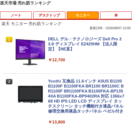
楽天市場 売れ筋ランキング
ノート
デスクトップ
モニター
本
楽天 モニター 売れ筋ランキング
更新日時：2026/08/07 13:00
【楽天1位常連】【新品】 2026年最新モ
HP EliteDesk800 G4 SFF オフィス付き
DELL デル・テクノロジーズ Dell Pro 2
1
1
1
デル ノートパソコン パソコン JIS 日本
Corei5-8500 / メモリ16GB / HDD500GB
3.8 ディスプレイ E2425HM 【法人限
語キーボード 第14世代CPU搭載 Windo
windows11 Pro 中古 デスクトップパソ
定】【NE直】
ws11 第13世代CPU搭載 14.1/15.6インチ
コン オプション変更可能（ 32GB / 64G
ワイド液晶 フルHD cpu N95/N5095/N34
B / M.2 SSD 512GB~1TB Windows10 O
￥12,700
50 メモリ 8GB 12GB 16GB 32GB SSD
S 選択可能）
128GB 256GB 512GB 1TB USB3.0 初期
設定済
￥28,800
Yoothi 互換品 11.6インチ ASUS B1100
2
￥33,680
B1100F B1100FKA BR1100 BR1100C B
R1100F BR1100FKA B1100FKA-BP135
Mouse Computer MPro-S230【第11世
4XA B1100FKA-BP0402RA 対応 1366x7
2
代Core i5 11400/メモリ16GB(DDR4)/SS
68 HD IPS LED LCD ディスプレイ タッ
【マラソンP5倍/10%オフクーポン】中古
D256GB/Win11Pro/HDMI/DP/MousePr
チスクリーン タッチ機能付き液晶パネル
2
ノートパソコン HP ProBook 450 G7 第
o】【中古/送料無料】※沖縄・離島を除
修理交換用液晶タッチパネル ベゼル付き
10世代 Core i5 メモリ16GB SSD256GB
く
Bluetooth HDMI カメラ Wi-Fi 15.6イン
￥13,800
チ Windows 11 Pro 送料無料 保証付き
￥34,980