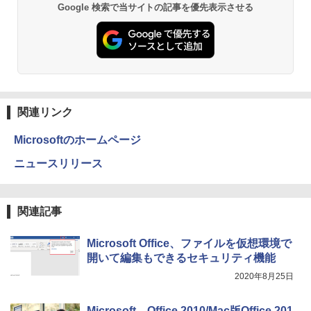
Anker Soundcore P31i ブラック
BRUCE WAYNE feat. Flo Milli, ATL Jacob
by Amazon 天然水 ラベルレス 500ml ×24本
異世界居酒屋「のぶ」(22) (角川コミックス・
Google 検索で当サイトの記事を優先表示させる
[Explicit]
富士山の天然水 バナジウム含有 水 ミネラル
エース)
ウォーター ペットボトル 静岡県産 500ミリリ
￥5,990
ットル (Smart Basic)
￥250
￥832
魔女と傭兵（9） 【電子書籍】[ 宮木真人
3
￥1,380
]
Anker Soundcore Liberty 5 ミッドナイトブ
On My Road (Stadium ver.)
ONE PIECE モノクロ版 115 (ジャンプコミッ
￥792
ラック
クスDIGITAL)
by Amazon 天然水ラベルレス 2L×9本
関連リンク
￥250
￥14,990
￥594
￥1,117
Microsoftのホームページ
怪異の民俗学【全8巻】セット [ 小松 和
4
ニュースリリース
彦 ]
【2026年アップグレード版】AOKIMI ワイヤ
On My Road (Stadium ver.)
HUNTER×HUNTER モノクロ版 39 (ジャンプ
レスイヤホン bluetooth イヤホン V12 小型
コミックスDIGITAL)
by Amazon 炭酸水 ラベルレス 500ml ×24本
￥25,300
軽量 ブルートゥースHi-Fi 最大36時間再生 ぶ
強炭酸水 ペットボトル 500ミリリットル (Sm
￥250
関連記事
るーとゅーす コードレス ENCノイズキャン
art Basic)
￥572
セリング 自動ペアリング Type-C充電 マイク
付き 防水 タッチ式音量調整 スポーツ/通勤/通
￥1,625
Microsoft Office、ファイルを仮想環境で
リラックマ・日めくり（2027年1月始ま
学/WEB会議(ホワイト)
5
開いて編集もできるセキュリティ機能
りカレンダー）
BUGS LIFE
スーパーの裏でヤニ吸うふたり 9巻 (デジタル
￥1,964
2020年8月25日
版ビッグガンガンコミックス)
コカ・コーラ やかんの麦茶 from 爽健美茶 ラ
￥3,960
ベルレス 650mlPET×24本
￥250
￥810
Microsoft、Office 2010/Mac版Office 201