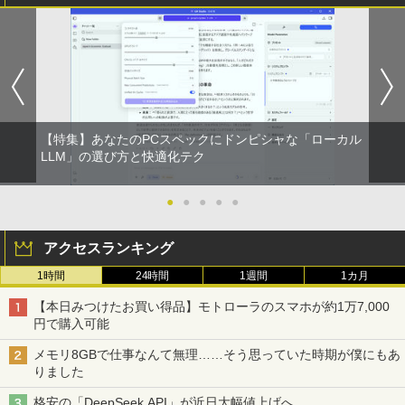
【特集】あなたのPCスペックにドンピシャな「ローカル
LLM」の選び方と快適化テク
●
●
●
●
●
アクセスランキング
1時間
24時間
1週間
1カ月
【本日みつけたお買い得品】モトローラのスマホが約1万7,000
円で購入可能
メモリ8GBで仕事なんて無理……そう思っていた時期が僕にもあ
りました
格安の「DeepSeek API」が近日大幅値上げへ