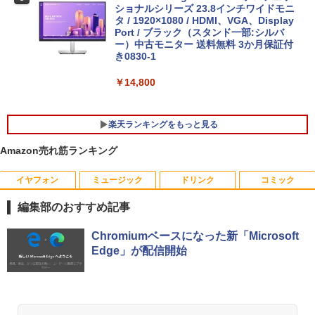
ショナルシリーズ 23.8インチワイドモニ
【中古】富士通 ESPRIMO D588 整備済
タ / 1920×1080 / HDMI、VGA、Display
5
み品 第9世代 Intel Core i3-9100 / Core i
Port / ブラック（スタンド一部:シルバ
【中古】【極軽極薄】東芝 dynabook G
5-9500 デスクトップPC メモリ8GB M.2
ー）中古モニター 送料無料 3か月保証付
5
83 13.3型FHD(1920x1080)液晶 第11世
SSD256GB DVD Office2021 Windows1
き0830-1
代Core i5/ 8GB / SSD256GB / Webカメ
1Pro DVI-D DisplayPort パソコン単体
ラ内蔵 / USB Type-C / HDMI / 無線LAN
￥14,800
Bluetooth / Win11 Pro搭載 /Office 202
￥21,800
4 H&B / Aランク
楽天ランキングをもっと見る
￥38,500
Amazon売れ筋ランキング
イヤフォン
ミュージック
ドリンク
コミック
角川まんが学習シリーズ 世界の歴史
1
全20巻定番セット [ 羽田 正 ]
編集部のおすすめ記事
￥24,200
Anker Soundcore P40i オフホワイト
BRUCE WAYNE feat. Flo Milli, ATL Jacob
【Amazon.co.jp限定】 い・ろ・は・す 2L P
薬屋のひとりごと 17巻 (デジタル版ビッグガ
Chromiumベースになった新「Microsoft
[Explicit]
ET ラベルレス ×8本
ンガンコミックス)
Edge」が配信開始
￥7,990
￥250
￥1,112
￥770
途上の王国 一号線を北上せよ モロッ
2
コ天涯編 [ 沢木耕太郎 ]
￥2,310