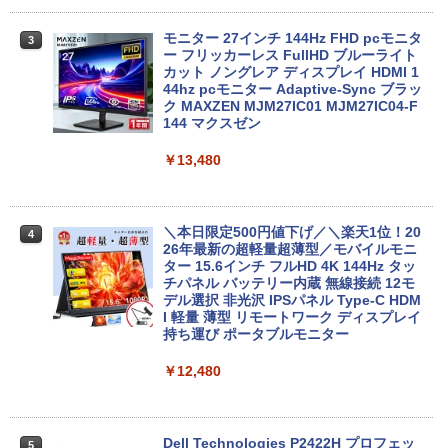
￥33,800
モニター 27インチ 144Hz FHD pcモニタ
3
【正規永久版Office付き】NiPoGi ミニp
ー フリッカーレス FullHD ブルーライト
3
c Intel N5030 最大3.1Hz mini pc Windo
カット ノングレア ディスプレイ HDMI 1
【★最大100%ポイント】【Office 2024
ws11 Pro 12GB+256GB SSD (4TB拡大
44hz pcモニター Adaptive-Sync ブラッ
3
H&B】【タッチパネル×360°回転】富士
可能) 4K 静音 高速熱放散 小型超軽量ミ
ク MAXZEN MJM27IC01 MJM27IC04-F
通 LIFEBOOK U9310/第10世代 Core i5/
ニパソコン豊富なインターフェース USB
144 マクスゼン
メモリ:8GB/M.2 NVMe:128GB/256GB/5
3.2/HDMI 2.0×2 高速2.4G/5GWi-Fi BT4.
12GB/1TB/Wi-fi/Bluetooth/13.3型/FHD/
2 省電力 小型パソコン
￥13,480
カメラ/USB-C/中古/ノートパソコン/タブ
レット/Windows11
￥39,980
￥35,800
＼本日限定500円値下げ／＼楽天1位！20
4
26年最新の超軽量超薄型／モバイルモニ
【ポイント10倍】美品 HP 400 G6 SF 9
ター 15.6インチ フルHD 4K 144Hz タッ
4
世代 Core i5 9500 メモリ8GB 16GB 32
チパネル バッテリー内蔵 無線接続 12モ
13.3インチ 良品 Lenovo ThinkPad X13
GB 新品M.2SSD256GB 512GB office付
デル選択 非光沢 IPSパネル Type-C HDM
4
Gen2 Type-20XJ フルHD / Windows11/
き デスクトップパソコン 中古パソコン P
I 軽量 薄型 リモートワーク ディスプレイ
高性能 AMD Ryzen 5-5650u/ 16GB/ 爆
C Windows11 pro Win11 3画面 PC 800
持ち運び ポータブルモニター
速NVMe式256GB-SSD/ カメラ/ 無線Wi-
600 G5 G4 モニタ セット オフィス 2024
Fi6/ Office付き/ Win11【中古ノートパソ
搭載 選択可 8世代 10世代 DELL 1311a
￥12,480
コン 中古パソコン 中古PC】税込送料無
料 あす楽対応 当日発送
￥35,860
￥34,990
Dell Technologies P2422H プロフェッ
5