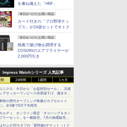
を兼ね備えた「HBF」
本日みつけたお買い得品
カード付きの「プロ野球チッ
プス」が24袋セットでオトク
本日みつけたお買い得品
熱風で揚げ物を調理する
COSORIのエアフライヤーが
2,000円引き
Impress Watchシリーズ 人気記事
時間
24時間
1週間
1カ月
ユニクロ、今日から「お盆特別セール」。涼感
シアサッカーワンピース待望値下げ、撥水ギア
ショーツは1990円に
東映の歴代オープニング映像がカプセルトイ
に。全5種で8月下旬発売
カルディ、オンライン限定「ネコバッグ＆タン
ブラーセット」を一般販売。7月の抽選販売の
当選無効分
はやぶさ50％オフの「新幹線eチケット（トク