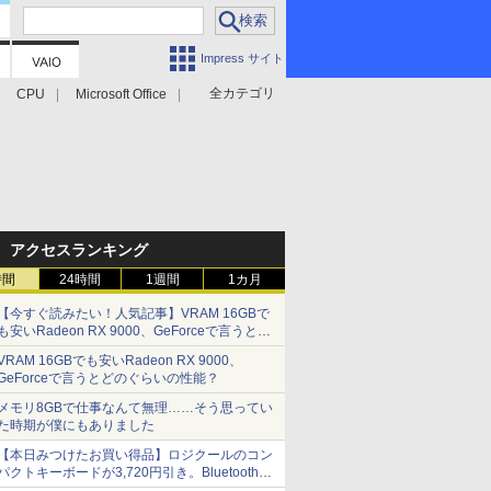
Impress サイト
全カテゴリ
CPU
Microsoft Office
アクセスランキング
時間
24時間
1週間
1カ月
【今すぐ読みたい！人気記事】VRAM 16GBで
も安いRadeon RX 9000、GeForceで言うとど
のぐらいの性能？ - PC Watch
VRAM 16GBでも安いRadeon RX 9000、
GeForceで言うとどのぐらいの性能？
メモリ8GBで仕事なんて無理……そう思ってい
た時期が僕にもありました
【本日みつけたお買い得品】ロジクールのコン
パクトキーボードが3,720円引き。Bluetoothで3
台接続対応