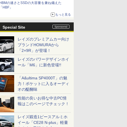
HBMの速さとSSDの大容量を兼ね備えた
「HBF」
もっと見る
Special Site
レイズのプレミアムカー向け
ブランドHOMURAから
「2×9R」が登場！
レイズのパワーデザインホイ
ール「M6」に新色登場!!
「A&ultima SP4000T」の魅
力！ポケットに入るオーディ
オの醍醐味
性能の良いお得な中古PC情
報はこのページでチェック！
レイズ鍛造1ピースアルミホ
イール「CE28 N-plus」軽量