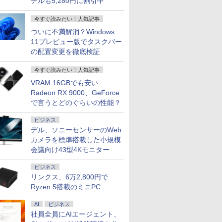
デルも5,280円に割引中
今すぐ読みたい！人気記事
ついに不満解消？Windows
11プレビュー版でタスクバー
の配置変更を徹底検証
今すぐ読みたい！人気記事
VRAM 16GBでも安い
Radeon RX 9000、GeForce
で言うとどのぐらいの性能？
ビジネス
デル、ソニーセンサーのWeb
カメラを標準搭載した小規模
会議向け43型4Kモニター
ビジネス
リンクス、6万2,800円で
Ryzen 5搭載のミニPC
AI
ビジネス
社員全員にAIエージェント、