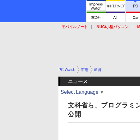
モバイルノート
NUC/小型パソコン
M
SSD
キーボード
マウス
PC Watch
市場
教育
ニュース
Select Language
▼
文科省ら、プログラミ
公開