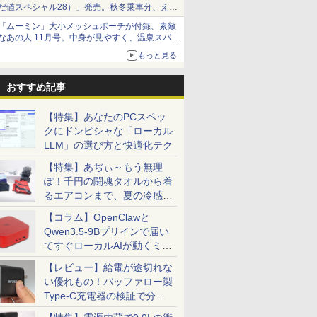
だ値スペシャル28）」発売。秋冬乗車分、えき
ねっと限定
「ムーミン」大小メッシュポーチが付録、素敵
なあの人 11月号。中身が見やすく、温泉スパに
も使える
もっと見る
おすすめ記事
【特集】あなたのPCスペッ
クにドンピシャな「ローカル
LLM」の選び方と快適化テク
【特集】あぢぃ～もう無理
ぽ！千円の闘魂タオルから着
るエアコンまで、夏の冷感グ
ッズ一挙紹介
【コラム】OpenClawと
Qwen3.5-9Bプリインで届い
てすぐローカルAIが動くミニ
PC「SER9 Pro」
【レビュー】給電が途切れな
い優れもの！バッファロー製
Type-C充電器の検証で分か
ったこと