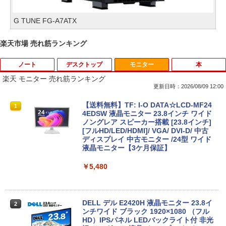
G TUNE FG-A7ATX
楽天市場 売れ筋ランキング
ノート
デスクトップ
モニター
本
楽天 モニター 売れ筋ランキング
更新日時：2026/08/09 12:00
【今だけ】全品ポイント10倍 お買い物マ
キヤノン 9967B001
【送料無料】TF: I-O DATA☆LCD-MF24
1
1
1
ラソン★8/4～8/11★【2031年6月までO
4EDSW 液晶モニター 23.8インチ ワイド
S更新可能】dynabook Chromebook C
ノングレア スピーカー搭載 [23.8インチ]
￥5,380
1 SH-W02 Snapdragon SC7180 メモリ
[フルHD/LED/HDMI]/ VGA/ DVI-D/ 中古
4GB eMM搭載 Google ChromeOS 中古
ディスプレイ 中古モニター /24型 ワイド
パソコン ノートPC【送料無料】【1年保
液晶モニター【3ケ月保証】
証】
中古パソコン | Lenovo | ThinkCentre M
2
￥5,480
710e Small | Windows11 | デスクトップ
￥6,800
| 一年保証 | 第7世代 | Core i5 7400 3.0
(～最大3.5)GHz | MEM:8GB | HDD:500
GB | DVDマルチ | Win11Pro64bit
DELL デル E2420H 液晶モニター 23.8イ
2
【★最大100%ポイント】【新生活応援・
ンチワイド ブラック 1920×1080 （フル
￥9,980
2
2026】【Office 2019 H&B】富士通 MU
HD）IPSパネル LEDバックライト付 非光