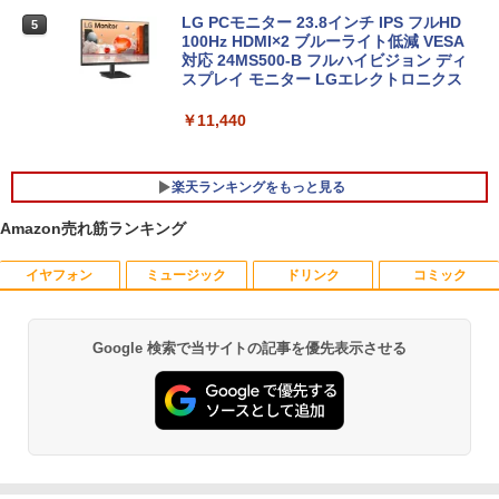
ndows 11 Pro 中古 アウトレット 返品
済 すぐ使える 90日保証 送料無料
送料無料 中古デスクトップパソコン 中古
LG PCモニター 23.8インチ IPS フルHD
5
パソコン デスクトップパソコン デスクト
100Hz HDMI×2 ブルーライト低減 VESA
￥21,980
ップ PC OFFICE付き
対応 24MS500-B フルハイビジョン ディ
スプレイ モニター LGエレクトロニクス
￥37,400
￥11,440
8月5日限定10倍＆抽選10000P！｜高性
5
能ノートパソコン富士通 ライフブック A
579/749 Windows11 第八世代Corei5 1
楽天ランキングをもっと見る
5.6型大画面 メモリ8GB 秒速起動新品SS
D256GB DVD内蔵【カメラ、テンキー選
Amazon売れ筋ランキング
べる】ノートパソコン オフィス付き Mic
rosoftoffice2024可 WIFI Bluetooth 送
料無料
イヤフォン
ミュージック
ドリンク
コミック
夢をかなえるゾウ 子ども版1 おかしな
1
神様ガネーシャとひみつの教え [ 水野敬
￥24,000
也 ]
Google 検索で当サイトの記事を優先表示させる
Anker Soundcore P40i オフホワイト
BRUCE WAYNE feat. Flo Milli, ATL Jacob
【Amazon.co.jp限定】 い・ろ・は・す 2L P
薬屋のひとりごと 17巻 (デジタル版ビッグガ
￥1,650
[Explicit]
ET ラベルレス ×8本
ンガンコミックス)
￥7,990
￥250
￥1,112
￥770
【予約】和山やま 作品4冊セット 小冊子
2
＆アクリルスタンド付き特装版 【2026年
12月11日発売予定】 わやまやま 夢中さ
Anker Soundcore P31i ブラック
BRUCE WAYNE feat. Flo Milli, ATL Jacob
by Amazon 天然水 ラベルレス 500ml ×24本
異世界居酒屋「のぶ」(22) (角川コミックス・