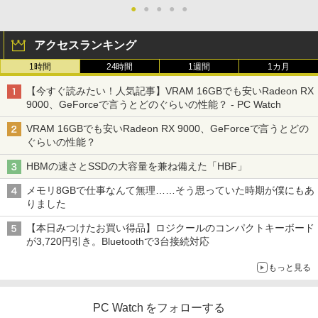
￥2,009
●
●
●
●
●
レスイヤホン Bluetooth 5.4 ノイズキャンセ
￥25,828
リング ANC 36時間再生
アクセスランキング
￥3,480
1時間
24時間
1週間
1カ月
【今すぐ読みたい！人気記事】VRAM 16GBでも安いRadeon RX
9000、GeForceで言うとどのぐらいの性能？ - PC Watch
VRAM 16GBでも安いRadeon RX 9000、GeForceで言うとどの
ぐらいの性能？
HBMの速さとSSDの大容量を兼ね備えた「HBF」
メモリ8GBで仕事なんて無理……そう思っていた時期が僕にもあ
りました
【本日みつけたお買い得品】ロジクールのコンパクトキーボード
が3,720円引き。Bluetoothで3台接続対応
もっと見る
PC Watch をフォローする