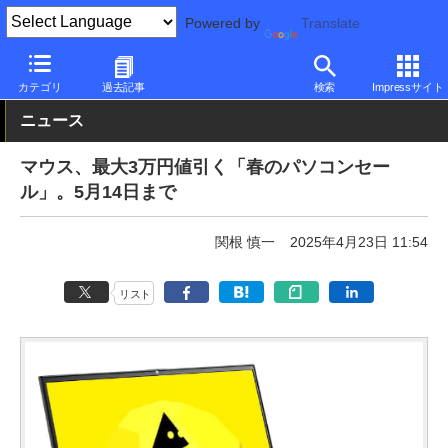
Powered by
Translate
PC Watch
パソコン/タブレット/スマートフォン
ノートパソコン
カテゴリ
過去記事
検索
Impressサイト
ニュース
マウス、最大3万円値引く「春のパソコンセー
ル」。5月14日まで
関根 慎一
2025年4月23日 11:54
リスト