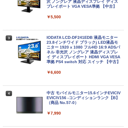
937/Celeron 3865U/メモリ:4GB/8GB/S
沢 ノングレア 液晶ディスプレイ ディス
SD:128GB/256GB/512GB/1TB/13.3型/
プレイポート VGA VESA準拠 【中古】
フルHD/wifi/HDMI/USB3.0/中古 ノート
中古パソコン | NEC | Mate MKM28L-4 |
3
パソコン/モバイルPC/Windows11
￥5,500
Windows11 | デスクトップ | 一年保証 |
第8世代 | Core i5 8400 2.8(〜最大4.0)G
￥9,999
Hz | MEM:8GB | SSD:256GB(新品) | DV
Dマルチ | 無線LANなし | Win11Pro64bit
IODATA LCD-DF241EDB 液晶モニター
3
23.8インチワイド ブラックj LED液晶モ
￥15,000
【2in1 タブレット PC フル】高性能 富士
ニター 1920 x 1080 フルHD 16:9 ADSパ
3
通 ARROWS Tab R727 第7世代 Core i5
ネル 非光沢 ノングレア 液晶ディスプレ
12.5型 WEBカメラ Windows11 搭載 モ
イ ディスプレイポート HDMI VGA VESA
バイル PC メモリ 4GB ストレージ 128G
準拠 PS4 switch 対応 スイッチ 【中古】
NEC MRM29/L-5 PC-MRM29LZ6ACS5
4
B コスパ抜群 本体 WIFI Bluetooth USB
Core i5-9400 2.9GHz 8GB 256GB(新品
3.0 パソコン 中古PC 中古ノートパソコ
￥6,600
SSD) DisplayPort x2/アナログRGB出力
ン
DVD+-RW Windows11 Pro 64bit 【中
古】【20260325】
￥12,999
中古 モバイルモニター15.6インチEVICIV
￥27,000
4
EVICIV156 -コンディションランク【B】
（商品 No.57-0）
【マラソンセール期間中ポイント5倍】中
4
古ノートパソコン 第8世代 Core i5 Wind
￥7,990
【期間限定P15倍+最大10%OFFクーポ
5
ows11 メモリ8GB SSD240GB 15.6イン
ン】 【3年保証】HP PRODESK 400 G6
チ 大画面 Webカメラ ZOOM対応 DVDマ
SFF SSD256GB メモリ8GB Core i5 Wi
ルチ NEC VersaPro VKT16X-2 初期設定