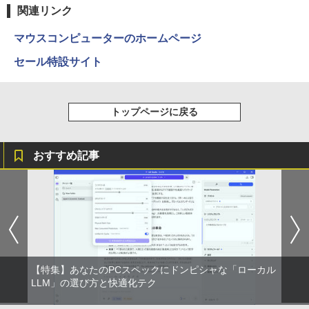
君に カラオケ行こ ファミレス行こ 特典
[Explicit]
富士山の天然水 バナジウム含有 水 ミネラル
エース)
関連リンク
付き 豪華 限定
ウォーター ペットボトル 静岡県産 500ミリリ
￥5,990
ットル (Smart Basic)
￥250
￥832
マウスコンピューターのホームページ
￥11,000
￥1,380
セール特設サイト
Anker Soundcore Liberty 5 ミッドナイトブ
見知らぬ糸
ONE PIECE モノクロ版 115 (ジャンプコミッ
【全巻】 日本三國 1-7巻セット （裏少年
3
ラック
クスDIGITAL)
by Amazon 天然水ラベルレス 2L×9本
サンデーコミックス） [ 松木 いっか ]
￥250
トップページに戻る
￥14,990
￥594
￥1,117
￥5,478
おすすめ記事
【2026年アップグレード版】AOKIMI ワイヤ
On My Road (Stadium ver.)
HUNTER×HUNTER モノクロ版 39 (ジャンプ
レスイヤホン bluetooth イヤホン V12 小型
コミックスDIGITAL)
by Amazon 炭酸水 ラベルレス 500ml ×24本
[新品]シティーハンター CITY HUNTER
4
軽量 ブルートゥースHi-Fi 最大36時間再生 ぶ
強炭酸水 ペットボトル 500ミリリットル (Sm
￥250
ゼノンセレクション (1-29巻 全巻) 全巻
るーとゅーす コードレス ENCノイズキャン
art Basic)
￥572
セット
セリング 自動ペアリング Type-C充電 マイク
付き 防水 タッチ式音量調整 スポーツ/通勤/通
￥1,625
￥25,520
学/WEB会議(ホワイト)
On My Road (Stadium ver.)
スーパーの裏でヤニ吸うふたり 9巻 (デジタル
￥1,964
【特集】あなたのPCスペックにドンピシャな「ローカル
版ビッグガンガンコミックス)
コカ・コーラ やかんの麦茶 from 爽健美茶 ラ
LLM」の選び方と快適化テク
ベルレス 650mlPET×24本
￥250
ハイキュー！！ 全巻セット(1-45巻) （ジ
5
￥810
ャンプコミックス） [ 古舘春一 ]
Xiaomi シャオミ REDMI Buds 8 Lite ワイヤ