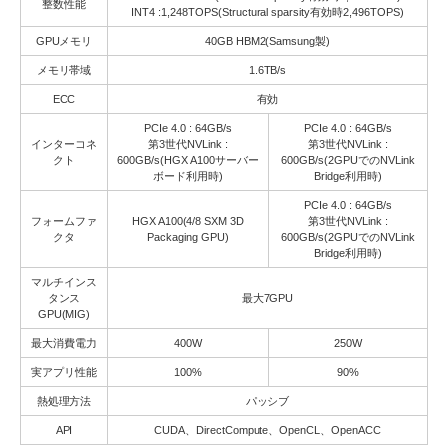
整数性能
INT4 :1,248TOPS(Structural sparsity有効時2,496TOPS)
GPUメモリ
40GB HBM2(Samsung製)
メモリ帯域
1.6TB/s
ECC
有効
PCIe 4.0 : 64GB/s
PCIe 4.0 : 64GB/s
インターコネ
第3世代NVLink :
第3世代NVLink :
クト
600GB/s(HGX A100サーバー
600GB/s(2GPUでのNVLink
ボード利用時)
Bridge利用時)
PCIe 4.0 : 64GB/s
フォームファ
HGX A100(4/8 SXM 3D
第3世代NVLink :
クタ
Packaging GPU)
600GB/s(2GPUでのNVLink
Bridge利用時)
マルチインス
タンス
最大7GPU
GPU(MIG)
最大消費電力
400W
250W
実アプリ性能
100%
90%
熱処理方法
パッシブ
API
CUDA、DirectCompute、OpenCL、OpenACC