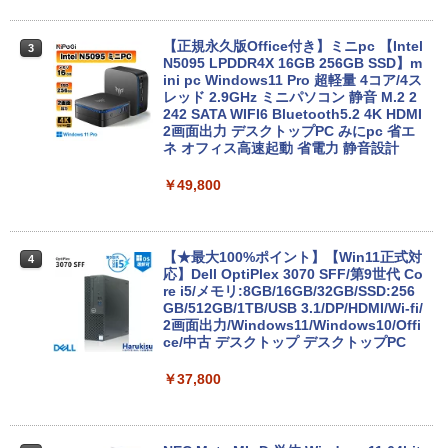
￥9,999
【正規永久版Office付き】ミニpc 【Intel
3
N5095 LPDDR4X 16GB 256GB SSD】m
ini pc Windows11 Pro 超軽量 4コア/4ス
超得1,000円OFF｜新生活応援 豪華特典
レッド 2.9GHz ミニパソコン 静音 M.2 2
3
付き｜最新OS対応 第8世代｜最大180日
242 SATA WIFI6 Bluetooth5.2 4K HDMI
保証｜Core i3 第8世代｜中古ノートパソ
2画面出力 デスクトップPC みにpc 省エ
コン Windows11 office付き｜中古ノー
ネ オフィス高速起動 省電力 静音設計
トパソコン 15.6 テンキー付き｜ノートパ
ソコン Microsoft Office付き｜ノートパ
￥49,800
ソコンWindows11 第8世代
￥19,800
【★最大100%ポイント】【Win11正式対
4
応】Dell OptiPlex 3070 SFF/第9世代 Co
re i5/メモリ:8GB/16GB/32GB/SSD:256
【今だけ】全品ポイント10倍 お買い物マ
GB/512GB/1TB/USB 3.1/DP/HDMI/Wi-fi/
4
ラソン★8/4～8/11★中古パソコン ノー
2画面出力/Windows11/Windows10/Offi
トPC NEC VersaPro VX-4 PC-VKT16XZ
ce/中古 デスクトップ デスクトップPC
G4 Core i5 8250U メモリ8GB / 16GB 中
古SSD 2.5インチ128GB / 256GB / 512G
￥37,800
B Windows11 Pro 64bit【送料無料】
【1年保証】
￥17,800