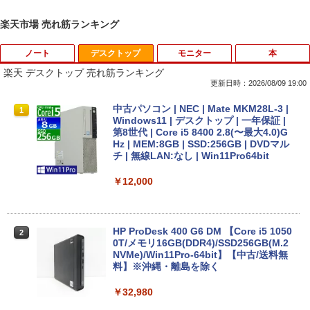
楽天市場 売れ筋ランキング
ノート
デスクトップ
モニター
本
楽天 デスクトップ 売れ筋ランキング
更新日時：2026/08/09 19:00
【ノートPC用】【あんしん3ヶ月に延長
中古パソコン | NEC | Mate MKM28L-3 |
1
1
保証】通常付属している30日の保証期間
Windows11 | デスクトップ | 一年保証 |
が3ヶ月に延長されます。【単品購入・併
第8世代 | Core i5 8400 2.8(〜最大4.0)G
用不可※レビューキャンペーンは除く /
Hz | MEM:8GB | SSD:256GB | DVDマル
ノートパソコン専用】
チ | 無線LAN:なし | Win11Pro64bit
￥1,000
￥12,000
【期間限定★新品無線マウス付】中古ノ
HP ProDesk 400 G6 DM 【Core i5 1050
2
2
ートパソコン Windows11 Office2019搭
0T/メモリ16GB(DDR4)/SSD256GB(M.2
載 15.6型 テンキー付き Celeron 第8世代
NVMe)/Win11Pro-64bit】【中古/送料無
Core i3 Core i5 メモリ4GB/16GB SSD1
料】※沖縄・離島を除く
28GB～1TB Webカメラ DVD 無線LAN
店長おまかせPC 初期設定済 送料無料
￥32,980
【中古】