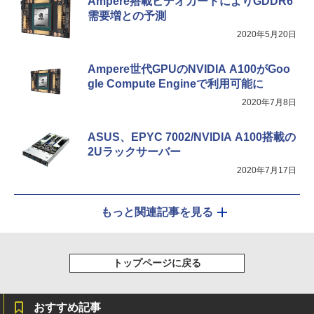
Ampere搭載ビデオカードによりGDDR6
内蔵 Type-C/HDMI 接続 PS5/Switch/PC/
レスイヤホン Bluetooth 5.4 ノイズキャンセ
需要増との予測
スマホ対応 MFP156T1F
リング ANC 36時間再生
￥998
2020年5月20日
￥8,999
￥3,480
Ampere世代GPUのNVIDIA A100がGoo
gle Compute Engineで利用可能に
【楽天1位!1,600円OFFクーポン 8/4 20:
5
2020年7月8日
00-8/11 01:59】Xiaomi Monitor A24i 20
26 ディスプレイ 1080P 23.8インチ 144
Hzリフレッシュレート sRGB99% 1670
ASUS、EPYC 7002/NVIDIA A100搭載の
万色 300nits ΔE＜1 低ブルーライト 大
2Uラックサーバー
画面 TÜV認証 目にやさしい 調整可能な
スタンド VESA
2020年7月17日
￥12,580
もっと関連記事を見る
トップページに戻る
おすすめ記事