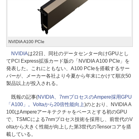
NVIDIA A100 PCIe
NVIDIA
は22日、同社のデータセンター向けGPUとし
てPCI Express拡張カード版の「NVIDIA A100 PCIe」を
発表した。これにともない、A100 PCIeを搭載するサー
バーが、メーカー各社より今夏から年末にかけて順次50
製品以上が投入される。
既報の記事(
NVIDIA、7nmプロセスのAmpere採用GPU
「A100」。Voltaから20倍性能向上
)のとおり、NVIDIA A
100はAmpereアーキテクチャをベースとする初のGPU
で、TSMCによる7nmプロセス技術を採用し、前世代のV
oltaから大きく性能が向上した第3世代のTensorコアを搭
載している。