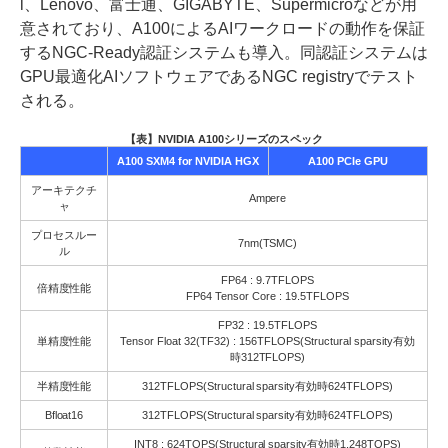
l、Lenovo、富士通、GIGABYTE、Supermicroなどが用
意されており、A100によるAIワークロードの動作を保証
するNGC-Ready認証システムも導入。同認証システムは
GPU最適化AIソフトウェアであるNGC registryでテスト
される。
【表】NVIDIA A100シリーズのスペック
A100 SXM4 for NVIDIA HGX
A100 PCIe GPU
アーキテクチ
Ampere
ャ
プロセスルー
7nm(TSMC)
ル
FP64 : 9.7TFLOPS
倍精度性能
FP64 Tensor Core : 19.5TFLOPS
FP32 : 19.5TFLOPS
単精度性能
Tensor Float 32(TF32) : 156TFLOPS(Structural sparsity有効
時312TFLOPS)
半精度性能
312TFLOPS(Structural sparsity有効時624TFLOPS)
Bfloat16
312TFLOPS(Structural sparsity有効時624TFLOPS)
INT8 : 624TOPS(Structural sparsity有効時1,248TOPS)