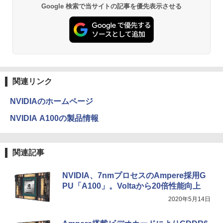
PS | 243V5QHABA/11 | 23.6インチワイ
￥21,560
Google 検索で当サイトの記事を優先表示させる
[Explicit]
富士山の天然水 バナジウム含有 水 ミネラル
エース)
ド 1920×1080(フルHD) | LEDバックライ
ウォーター ペットボトル 静岡県産 500ミリリ
￥5,990
ト | スピーカー内蔵 | 3系統入力(VGA・D
ットル (Smart Basic)
￥250
￥832
VI-D・HDMI) | VGAケーブル・電源ケー
ブル付属【30日保証】
オレンジページ 2026 10/17号増刊＜グレ
3
￥1,380
ー＞ [雑誌]
￥5,980
Anker Soundcore Liberty 5 ミッドナイトブ
見知らぬ糸
ONE PIECE モノクロ版 115 (ジャンプコミッ
￥1,689
ラック
クスDIGITAL)
by Amazon 炭酸水 ラベルレス 500ml ×24本
強炭酸水 ペットボトル 500ミリリットル (Sm
￥250
関連リンク
art Basic)
￥14,990
￥594
【ポイント最大28倍】 lenovo モニター
3
L22-4e 21.5インチ ワイド フルHD 1920
NVIDIAのホームページ
￥1,625
×1080 IPS 4ms 250nit リフレッシュレー
ハヤブサ消防団 森へつづく道 [ 池井戸 潤
4
ト 100Hz HDMI VGA D-Sub チルト VES
]
NVIDIA A100の製品情報
A規格 67D5KAC6JP レノボ ディスプレ
【2026年アップグレード版】AOKIMI ワイヤ
On My Road (Stadium ver.)
HUNTER×HUNTER モノクロ版 39 (ジャンプ
イ 液晶モニター 【展示品特価】
レスイヤホン bluetooth イヤホン V12 小型
コミックスDIGITAL)
by Amazon 天然水ラベルレス 2L×9本
￥2,200
軽量 ブルートゥースHi-Fi 最大36時間再生 ぶ
￥250
るーとゅーす コードレス ENCノイズキャン
￥8,980
￥572
関連記事
￥1,117
セリング 自動ペアリング Type-C充電 マイク
付き 防水 タッチ式音量調整 スポーツ/通勤/通
学/WEB会議(ホワイト)
NVIDIA、7nmプロセスのAmpere採用G
角川まんが学習シリーズ 日本の歴史
5
PU「A100」。Voltaから20倍性能向上
【お買い物マラソ開催中！P最大31.5%還
On My Road (Stadium ver.)
スーパーの裏でヤニ吸うふたり 9巻 (デジタル
4
全16巻+別巻5冊定番セット [ 山本 博文
￥1,964
元】五年保証 白 モバイルモニター 15.6
版ビッグガンガンコミックス)
【Amazon.co.jp限定】 伊藤園 磨かれて、澄
]
2020年5月14日
インチ FHD 1920×1080 1080P Fast IPS
みきった日本の水 2L 8本 ラベルレス [ ケース
￥250
パネル PU保護カバー付き 非光沢 1200:1
] [ 水 ] [ ペットボトル ] [ 箱買い ] [ ストック
￥810
￥23,760
高コントラスト 超軽量 640g スピーカー
Xiaomi シャオミ REDMI Buds 8 Lite ワイヤ
] [ 水分補給 ]