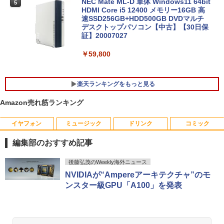
NEC Mate ML-D 単体 Windows11 64bit
5
HDMI Core i5 12400 メモリー16GB 高
速SSD256GB+HDD500GB DVDマルチ
デスクトップパソコン【中古】【30日保
【1500円OFFクーポン】【テンキー&Wi
証】20007027
5
-Fi】ノートパソコン 15.6インチ SSD128
GB メモリ8GB Core i3 第8世代 Micros
￥59,800
oft Office付き Windows11 Lenovo Thi
nkpad L580 中古ノートパソコン PC パ
ソコン 中古ノートPC 中古PC SSD1TB
楽天ランキングをもっと見る
メモリ16GB 中古パソコン レノボ
Amazon売れ筋ランキング
￥21,800
イヤフォン
ミュージック
ドリンク
コミック
NEC AS223WM 液晶モニター 21.5イン
宇宙兄弟（46） 【電子書籍】[ 小山宙哉
1
1
チワイド 白 ホワイト 1920×1080 （フル
]
編集部のおすすめ記事
HD）TN 白色LEDバックライト ミニ D-s
ub VGA HDMI ディスプレイ PS4 switch
￥1,131
Anker Soundcore P40i オフホワイト
BRUCE WAYNE feat. Flo Milli, ATL Jacob
【Amazon.co.jp限定】 い・ろ・は・す 2L P
薬屋のひとりごと 17巻 (デジタル版ビッグガ
対応 スイッチ 【中古】
後藤弘茂のWeekly海外ニュース
[Explicit]
ET ラベルレス ×8本
ンガンコミックス)
NVIDIAが“Ampereアーキテクチャ”のモ
￥7,990
￥5,200
ンスター級GPU「A100」を発表
￥250
￥1,112
￥770
DVD付 学研まんが NEW日本の歴史
2
4大特典付き全14巻セット [ 大石 学 ]
中古モニター | 液晶ディスプレイ | PHILI
2
Anker Soundcore P31i ブラック
BRUCE WAYNE feat. Flo Milli, ATL Jacob
by Amazon 天然水 ラベルレス 500ml ×24本
異世界居酒屋「のぶ」(22) (角川コミックス・