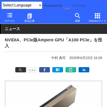
Powered by
Translate
PC Watch
半導体/周辺機器
GPU
NVIDIA
カテゴリ
過去記事
検索
Impressサイト
ニュース
NVIDIA、PCIe版Ampere GPU「A100 PCIe」を投
入
中村 真司
2020年6月22日 16:00
リスト