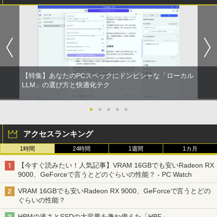
【特集】あなたのPCスペックにドンピシャな「ローカル
LLM」の選び方と快適化テク
●
●
●
●
●
アクセスランキング
1時間
24時間
1週間
1カ月
【今すぐ読みたい！人気記事】VRAM 16GBでも安いRadeon RX
9000、GeForceで言うとどのぐらいの性能？ - PC Watch
VRAM 16GBでも安いRadeon RX 9000、GeForceで言うとどの
ぐらいの性能？
HBMの速さとSSDの大容量を兼ね備えた「HBF」