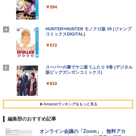
強炭酸水 ペットボトル 500ミリリットル (Sm
￥250
N5095 LPDDR4X 16GB 256GB SSD】m
art Basic)
￥14,990
￥594
ini pc Windows11 Pro 超軽量 4コア/4ス
【ポイント最大28倍】 lenovo モニター
3
超得1,000円OFF｜新生活応援 豪華特典
レッド 2.9GHz ミニパソコン 静音 M.2 2
L22-4e 21.5インチ ワイド フルHD 1920
3
￥1,625
付き｜最新OS対応 第8世代｜最大180日
242 SATA WIFI6 Bluetooth5.2 4K HDMI
×1080 IPS 4ms 250nit リフレッシュレー
ハヤブサ消防団 森へつづく道 [ 池井戸 潤
4
保証｜Core i3 第8世代｜中古ノートパソ
2画面出力 デスクトップPC みにpc 省エ
ト 100Hz HDMI VGA D-Sub チルト VES
]
コン Windows11 office付き｜中古ノー
ネ オフィス高速起動 省電力 静音設計
A規格 67D5KAC6JP レノボ ディスプレ
【2026年アップグレード版】AOKIMI ワイヤ
On My Road (Stadium ver.)
HUNTER×HUNTER モノクロ版 39 (ジャンプ
トパソコン 15.6 テンキー付き｜ノートパ
イ 液晶モニター 【展示品特価】
レスイヤホン bluetooth イヤホン V12 小型
コミックスDIGITAL)
by Amazon 天然水ラベルレス 2L×9本
￥2,200
ソコン Microsoft Office付き｜ノートパ
軽量 ブルートゥースHi-Fi 最大36時間再生 ぶ
￥49,800
￥250
ソコンWindows11 第8世代
るーとゅーす コードレス ENCノイズキャン
￥8,980
￥572
￥1,117
セリング 自動ペアリング Type-C充電 マイク
付き 防水 タッチ式音量調整 スポーツ/通勤/通
￥19,800
学/WEB会議(ホワイト)
【★最大100%ポイント】【Win11正式対
4
角川まんが学習シリーズ 日本の歴史
5
応】Dell OptiPlex 3070 SFF/第9世代 Co
【お買い物マラソ開催中！P最大31.5%還
On My Road (Stadium ver.)
スーパーの裏でヤニ吸うふたり 9巻 (デジタル
4
全16巻+別巻5冊定番セット [ 山本 博文
￥1,964
re i5/メモリ:8GB/16GB/32GB/SSD:256
元】五年保証 白 モバイルモニター 15.6
版ビッグガンガンコミックス)
【Amazon.co.jp限定】 伊藤園 磨かれて、澄
]
【今だけ】全品ポイント10倍 お買い物マ
GB/512GB/1TB/USB 3.1/DP/HDMI/Wi-fi/
インチ FHD 1920×1080 1080P Fast IPS
みきった日本の水 2L 8本 ラベルレス [ ケース
4
￥250
ラソン★8/4～8/11★中古パソコン ノー
2画面出力/Windows11/Windows10/Offi
パネル PU保護カバー付き 非光沢 1200:1
] [ 水 ] [ ペットボトル ] [ 箱買い ] [ ストック
￥810
￥23,760
トPC NEC VersaPro VX-4 PC-VKT16XZ
ce/中古 デスクトップ デスクトップPC
高コントラスト 超軽量 640g スピーカー
Xiaomi シャオミ REDMI Buds 8 Lite ワイヤ
] [ 水分補給 ]
G4 Core i5 8250U メモリ8GB / 16GB 中
内蔵 Type-C/HDMI 接続 PS5/Switch/PC/
レスイヤホン Bluetooth 5.4 ノイズキャンセ
古SSD 2.5インチ128GB / 256GB / 512G
スマホ対応 MFP156T1F
リング ANC 36時間再生
￥37,800
￥998
B Windows11 Pro 64bit【送料無料】
Amazonランキングをもっと見る
【1年保証】
￥8,999
￥3,480
編集部のおすすめ記事
￥17,800
NEC Mate ML-D 単体 Windows11 64bit
5
HDMI Core i5 12400 メモリー16GB 高
速SSD256GB+HDD500GB DVDマルチ
【楽天1位!1,600円OFFクーポン 8/4 20:
オンライン会議の「Zoom」、無料アカ
5