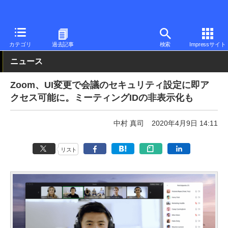
PC Watch
ソフトウェア/アプリ
他ソフト/アプリ
アップデート
カテゴリ
過去記事
検索
Impressサイト
ニュース
Zoom、UI変更で会議のセキュリティ設定に即ア
クセス可能に。ミーティングIDの非表示化も
中村 真司
2020年4月9日 14:11
リスト