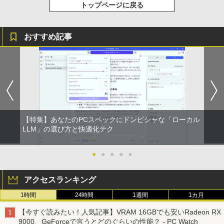
トップページに戻る
おすすめ記事
【特集】あなたのPCスペックにドンピシャな「ローカル
LLM」の選び方と快適化テク
●
●
●
●
●
アクセスランキング
1時間
24時間
1週間
1カ月
【今すぐ読みたい！人気記事】VRAM 16GBでも安いRadeon RX
9000、GeForceで言うとどのぐらいの性能？ - PC Watch