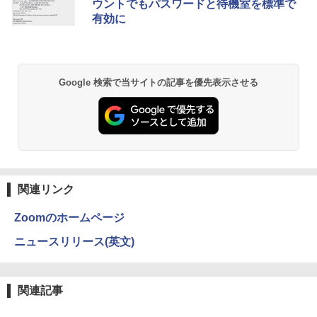
デスクトップパソコン【中古】【30日保
00-8/11 01:59】Xiaomi Monitor A24i 20
ウントでもパスワードと待機室を標準で
【1500円OFFクーポン】【テンキー&Wi
証】20007027
26 ディスプレイ 1080P 23.8インチ 144
5
有効に
-Fi】ノートパソコン 15.6インチ SSD128
Hzリフレッシュレート sRGB99% 1670
GB メモリ8GB Core i3 第8世代 Micros
万色 300nits ΔE＜1 低ブルーライト 大
￥59,800
oft Office付き Windows11 Lenovo Thi
画面 TÜV認証 目にやさしい 調整可能な
nkpad L580 中古ノートパソコン PC パ
スタンド VESA
ソコン 中古ノートPC 中古PC SSD1TB
Google 検索で当サイトの記事を優先表示させる
メモリ16GB 中古パソコン レノボ
￥12,580
￥21,800
関連リンク
Zoomのホームページ
ニュースリリース(英文)
関連記事