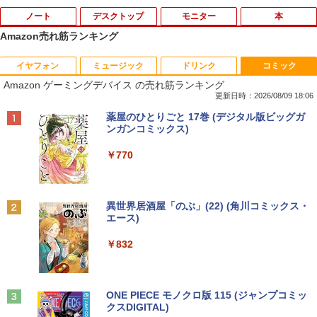
ノート
デスクトップ
モニター
本
Amazon売れ筋ランキング
イヤフォン
ミュージック
ドリンク
コミック
【ノートPC用】【あんしん3ヶ月に延長
中古パソコン | NEC | Mate MKM28L-3 |
NEC AS223WM 液晶モニター 21.5イン
宇宙兄弟（46） 【電子書籍】[ 小山宙哉
1
1
1
1
Amazon ゲーミングデバイス の売れ筋ランキング
保証】通常付属している30日の保証期間
Windows11 | デスクトップ | 一年保証 |
チワイド 白 ホワイト 1920×1080 （フル
]
が3ヶ月に延長されます。【単品購入・併
第8世代 | Core i5 8400 2.8(〜最大4.0)G
HD）TN 白色LEDバックライト ミニ D-s
更新日時：2026/08/09 18:06
用不可※レビューキャンペーンは除く /
Hz | MEM:8GB | SSD:256GB | DVDマル
ub VGA HDMI ディスプレイ PS4 switch
￥1,131
Anker Soundcore P40i オフホワイト
BRUCE WAYNE feat. Flo Milli, ATL Jacob
【Amazon.co.jp限定】 い・ろ・は・す 2L P
薬屋のひとりごと 17巻 (デジタル版ビッグガ
ノートパソコン専用】
チ | 無線LAN:なし | Win11Pro64bit
対応 スイッチ 【中古】
[Explicit]
ET ラベルレス ×8本
ンガンコミックス)
￥7,990
￥1,000
￥12,000
￥5,200
￥250
￥1,112
￥770
DVD付 学研まんが NEW日本の歴史
2
4大特典付き全14巻セット [ 大石 学 ]
【期間限定★新品無線マウス付】中古ノ
HP ProDesk 400 G6 DM 【Core i5 1050
中古モニター | 液晶ディスプレイ | PHILI
2
2
2
Anker Soundcore P31i ブラック
BRUCE WAYNE feat. Flo Milli, ATL Jacob
by Amazon 天然水 ラベルレス 500ml ×24本
異世界居酒屋「のぶ」(22) (角川コミックス・
ートパソコン Windows11 Office2019搭
0T/メモリ16GB(DDR4)/SSD256GB(M.2
PS | 243V5QHABA/11 | 23.6インチワイ
￥21,560
[Explicit]
富士山の天然水 バナジウム含有 水 ミネラル
エース)
載 15.6型 テンキー付き Celeron 第8世代
NVMe)/Win11Pro-64bit】【中古/送料無
ド 1920×1080(フルHD) | LEDバックライ
ウォーター ペットボトル 静岡県産 500ミリリ
￥5,990
Core i3 Core i5 メモリ4GB/16GB SSD1
料】※沖縄・離島を除く
ト | スピーカー内蔵 | 3系統入力(VGA・D
ットル (Smart Basic)
￥250
￥832
28GB～1TB Webカメラ DVD 無線LAN
VI-D・HDMI) | VGAケーブル・電源ケー
店長おまかせPC 初期設定済 送料無料
ブル付属【30日保証】
￥32,980
オレンジページ 2026 10/17号増刊＜グレ
3
￥1,380
【中古】
ー＞ [雑誌]
￥5,980
Anker Soundcore Liberty 5 ミッドナイトブ
見知らぬ糸
ONE PIECE モノクロ版 115 (ジャンプコミッ
￥9,999
￥1,689
ラック
クスDIGITAL)
by Amazon 炭酸水 ラベルレス 500ml ×24本
【正規永久版Office付き】ミニpc 【Intel
3