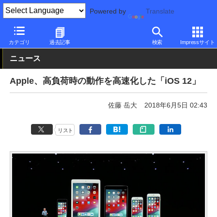
Powered by
Translate
PC Watch
ソフトウェア/アプリ
iOS
新バージョン
カテゴリ
過去記事
検索
Impressサイト
ニュース
Apple、高負荷時の動作を高速化した「iOS 12」
佐藤 岳大
2018年6月5日 02:43
リスト