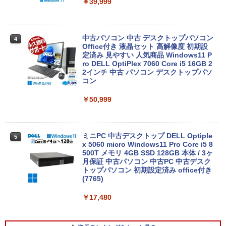
中古ノートパソコン Toshiba dynabook
￥39,999
3
U63J 第7世代 Core i5 Windows11搭載
Office付き 初期設定済み メモリ8GB/16
GB SSD256GB/512GB/1TB 新品換装済
み 13.3インチ液晶 軽量 モバイルPC USB
中古パソコン 中古 デスクトップパソコン
4
3.0ポート 無線LAN WiFi 在宅勤務 テレ
Office付き 液晶セット 高解像度 初期設
ワーク
定済み 見やすい 人気商品 Windows11 P
ro DELL OptiPlex 7060 Core i5 16GB 2
￥21,800
2インチ 中古 パソコン デスクトップパソ
コン
￥50,999
【最新Office2024】中古ノートパソコン
4
office搭載 東芝 dynabook R73 高性能
インテル 第7世代 Core i5 メモリ16GB
爆速SSD 512GB 13.3型 LED液晶 HDMI
ミニPC 中古デスクトップ DELL Optiple
5
端子 USB3.0 Wi-Fi Bluetooth 軽量 モバ
x 5060 micro Windows11 Pro Core i5 8
イルPC 初期設定済み 届いてすぐ使える
500T メモリ 4GB SSD 128GB 本体 / 3ヶ
Windows11 Pro 64bit 厳選中古ノート
月保証 中古パソコン 中古PC 中古デスク
トップパソコン 初期設定済み office付き
￥23,900
(7765)
￥17,480
【マラソンP5倍/10%オフクーポン】【ワ
5
ケあり/激安商品】 中古ノートパソコン