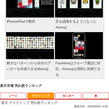
iPhone/iPadで動作
舌を認識するようになった
Animoji
膨大なパターンから自分のア
Facetimeはグループ通話に対
バターを作成できるMemoji
応。Animojiも同時に利用でき
る
楽天市場 売れ筋ランキング
ノート
デスクトップ
モニター
本
楽天 デスクトップ 売れ筋ランキング
更新日時：2026/08/06 14:00