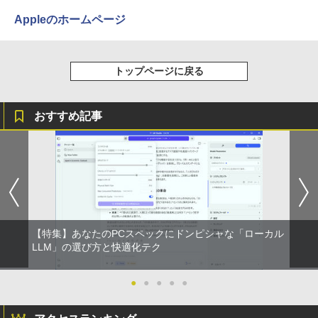
￥14,990
￥572
￥1,117
【公式限定2年保証】 モニター 23インチ
3
Appleのホームページ
フルhd 高画質 100Hz VA ノングレア 非
光沢 スピーカー内蔵 3年保証 ディスプレ
イ パソコンモニター PCモニター フルハ
J32 地球の歩き方 川崎市 （地球の歩
4
イビジョン 21インチ 液晶モニター アイ
【2026年アップグレード版】AOKIMI ワイヤ
BUGS LIFE
スーパーの裏でヤニ吸うふたり 9巻 (デジタル
き方J） [ 地球の歩き方編集室 ]
リスオーヤマ DT-JF * 安心延長保証対象
トップページに戻る
レスイヤホン bluetooth イヤホン V12 小型
版ビッグガンガンコミックス)
コカ・コーラ やかんの麦茶 from 爽健美茶 ラ
軽量 ブルートゥースHi-Fi 最大36時間再生 ぶ
ベルレス 650mlPET×24本
￥250
￥2,310
るーとゅーす コードレス ENCノイズキャン
￥14,500
￥810
セリング 自動ペアリング Type-C充電 マイク
￥1,653
おすすめ記事
付き 防水 タッチ式音量調整 スポーツ/通勤/通
学/WEB会議(ホワイト)
【BenQ公式店】BenQ ベンキュー GW2
On My Road (Stadium ver.)
ONE PIECE モノクロ版 115 (ジャンプコミッ
パックンの森のお金塾こども投資セット
4
5
￥1,964
791 27インチ アイケアモニター Full HD/
クスDIGITAL)
[ パトリック・ハーラン ]
by Amazon 炭酸水 ラベルレス 500ml ×24本
IPS/HDMI/DP/ブルーライト軽減プラス/
強炭酸水 ペットボトル 500ミリリットル (Sm
￥250
フリッカーフリー/ティルト機能/27型 PC
art Basic)
￥594
￥3,300
モニター
Xiaomi シャオミ REDMI Buds 8 Lite ワイヤ
レスイヤホン Bluetooth 5.4 ノイズキャンセ
￥1,625
リング ANC 36時間再生
￥16,621
【特集】あなたのPCスペックにドンピシャな「ローカル
LLM」の選び方と快適化テク
￥2,980
Yoothi 互換品 液晶 16.0インチ LGエレ
5
●
●
●
●
●
クトロニクス LG gram 16Z90Q 16Z90Q
-KA76J1 16Z90Q-KA79J 16Z90Q-KA78
J 16Z90Q-KA78J1 16Z90Q-AA79J1 対