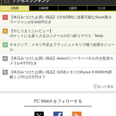
アクセスランキング
応 40ピン 60Hz WQXGA 2560x1600 IPS
LED LCD 液晶ディスプレイ 修理交換用
1時間
24時間
1週間
1カ月
液晶パネル
【本日みつけたお買い得品】2方向同時に送風可能なShark製タ
￥16,700
ワーファンが9,940円引き
【やじうまミニレビュー】
ポケットにも楽々入るロジクールの2つ折りマウス「Mobi
Fold」。その気になるギミックとは？
キオクシア、メモリ不足をフラッシュメモリで補う拡張モジュー
ル
【本日みつけたお買い得品】Ankerのソーラーパネル付き監視カ
メラが4千円引き
【本日みつけたお買い得品】32GBメモリのRyzen 9 8945HS搭
載ミニPCが2万円オフ
もっと見る
PC Watch をフォローする