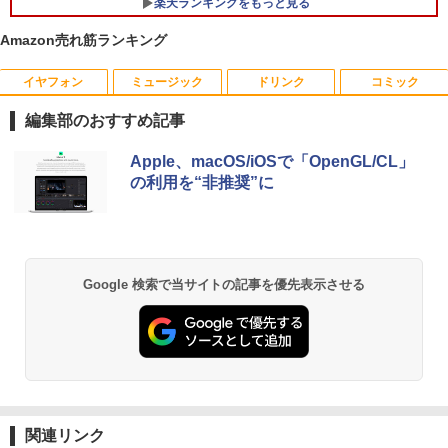
楽天ランキングをもっと見る
レノボ Lenovo ThinkPad L380 第8世代
Core i5 メモリ8GB/16GB SSD128/256G
Amazon売れ筋ランキング
B/512GB 13.3インチ Windows11 Pro 送
料無料 保証付き
イヤフォン
ミュージック
ドリンク
コミック
【送料無料】TF: 富士通 23.8型液晶ディ
漫画 いしぶみ 原爆が落ちてくると
1
1
￥15,800
スプレイ DY24-9T / B24-9 TS/ FullHD
き、ぼくらは空を見ていた （一般書 51
編集部のおすすめ記事
1920x1080/ D-sub,DVI,Displayport フ
1） [ 広島テレビ放送編『いしぶみ』 ]
ルHD(1920×1080) 中古ディスプレイ 中
Anker Soundcore P40i オフホワイト
BRUCE WAYNE feat. Flo Milli, ATL Jacob
by Amazon 天然水 ラベルレス 500ml ×24本
薬屋のひとりごと 17巻 (デジタル版ビッグガ
古モニター /24型 ワイド 液晶モニター
Apple、macOS/iOSで「OpenGL/CL」
￥1,650
[Explicit]
富士山の天然水 バナジウム含有 水 ミネラル
ンガンコミックス)
【3ケ月保証】
の利用を“非推奨”に
ウォーター ペットボトル 静岡県産 500ミリリ
￥5,990
ットル (Smart Basic)
￥250
￥770
￥6,480
ちいかわ タロット 22枚のオリジナル
2
￥1,380
カード付き [ ナガノ ]
Anker Soundcore P31i ブラック
BRUCE WAYNE feat. Flo Milli, ATL Jacob
異世界居酒屋「のぶ」(22) (角川コミックス・
Google 検索で当サイトの記事を優先表示させる
モニター 27インチ 100Hz FHD VAパネル
￥1,650
2
[Explicit]
エース)
【Amazon.co.jp限定】 い・ろ・は・す 2L P
スピーカー搭載 ブルーライト軽減 ノング
ET ラベルレス ×8本
￥4,990
レアタイプ 壁掛け対応 省スペース 角度
￥250
￥832
調整 高視野角 178° Adaptive-Sync対応
￥1,001
MAXZEN MJM27CH02-F100
条解刑事訴訟法 第5版増補版 (条解シリー
3
￥13,980
ズ)
Anker Soundcore Liberty 5 ミッドナイトブ
On My Road (Stadium ver.)
HUNTER×HUNTER モノクロ版 39 (ジャンプ
ラック
コミックスDIGITAL)
by Amazon 天然水ラベルレス 2L×9本
￥22,642
関連リンク
￥250