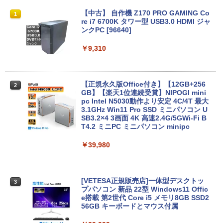
超得1,000円OFF｜新生活応援 豪華特典
【中古】 自作機 Z170 PRO GAMING Co
1
1
付き｜最新OS対応 第8世代｜最大180日
re i7 6700K タワー型 USB3.0 HDMI ジャ
保証｜Core i3 第8世代｜中古ノートパソ
ンクPC [96640]
コン Windows11 office付き｜中古ノー
トパソコン 15.6 テンキー付き｜ノートパ
￥9,310
ソコン Microsoft Office付き｜ノートパ
ソコンWindows11 第8世代
￥19,800
【正規永久版Office付き】【12GB+256
2
GB】【楽天1位連続受賞】NIPOGI mini
pc Intel N5030動作より安定 4C/4T 最大
3.1GHz Win11 Pro SSD ミニパソコン U
【★最大100%ポイント】【新生活応援・
SB3.2×4 3画面 4K 高速2.4G/5GWi-Fi B
2
2026】【Office 2019 H&B】Panasonic
T4.2 ミニPC ミニパソコン minipc
Let's note CF-SZ6/第7世代 Core i5/メモ
リ:8GB/M.2 SSD:256GB/512GB/1TB/1
￥39,980
2.1型/Webカメラ/USB3.0/HDMI/wi-fi/無
線マウス/USBメモリ/中古パソコン/ノー
トパソコン/Windows11/Windows10
[VETESA正規販売店]一体型デスクトッ
3
￥19,999
プパソコン 新品 22型 Windows11 Offic
e搭載 第2世代 Core i5 メモリ8GB SSD2
56GB キーボードとマウス付属