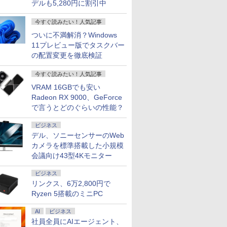
デルも5,280円に割引中
今すぐ読みたい！人気記事
ついに不満解消？Windows
11プレビュー版でタスクバー
の配置変更を徹底検証
今すぐ読みたい！人気記事
VRAM 16GBでも安い
Radeon RX 9000、GeForce
で言うとどのぐらいの性能？
ビジネス
デル、ソニーセンサーのWeb
カメラを標準搭載した小規模
会議向け43型4Kモニター
ビジネス
リンクス、6万2,800円で
Ryzen 5搭載のミニPC
AI
ビジネス
社員全員にAIエージェント、