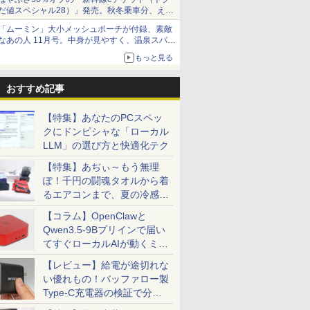
だ値スペシャル28）」発売。秋冬乗車分、えき
ねっと限定
「ムーミン」大小メッシュポーチが付録、素敵
なあの人 11月号。中身が見やすく、温泉スパに
も使える
もっと見る
おすすめ記事
【特集】あなたのPCスペッ
クにドンピシャな「ローカル
LLM」の選び方と快適化テク
【特集】あぢぃ～もう無理
ぽ！千円の闘魂タオルから着
るエアコンまで、夏の冷感グ
ッズ一挙紹介
【コラム】OpenClawと
Qwen3.5-9Bプリインで届い
てすぐローカルAIが動くミニ
PC「SER9 Pro」
【レビュー】給電が途切れな
い優れもの！バッファロー製
Type-C充電器の検証で分か
ったこと