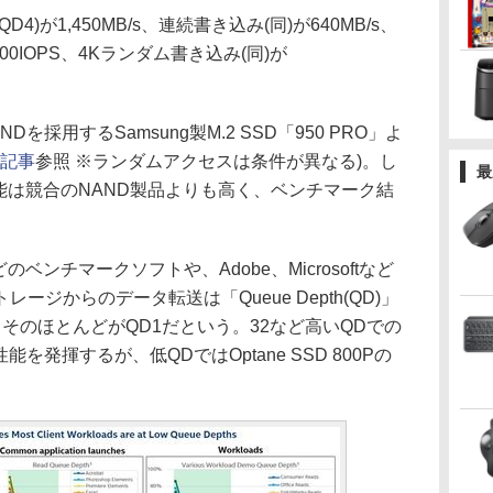
が1,450MB/s、連続書き込み(同)が640MB/s、
000IOPS、4Kランダム書き込み(同)が
採用するSamsung製M.2 SSD「950 PRO」よ
ー記事
参照 ※ランダムアクセスは条件が異なる)。し
最
性能は競合のNAND製品よりも高く、ベンチマーク結
ベンチマークソフトや、Adobe、Microsoftなど
ジからのデータ転送は「Queue Depth(QD)」
そのほとんどがQD1だという。32など高いQDでの
を発揮するが、低QDではOptane SSD 800Pの