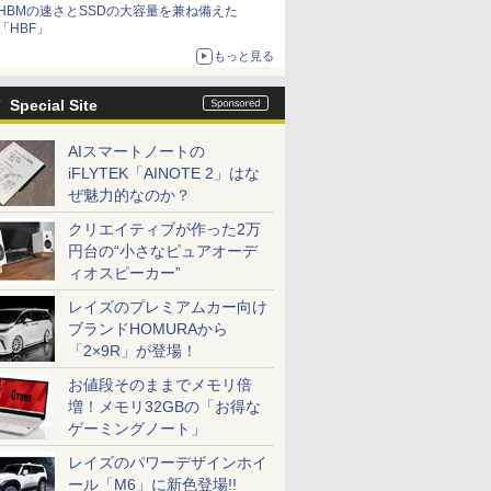
HBMの速さとSSDの大容量を兼ね備えた
「HBF」
もっと見る
Special Site
AIスマートノートの
iFLYTEK「AINOTE 2」はな
ぜ魅力的なのか？
クリエイティブが作った2万
円台の“小さなピュアオーデ
ィオスピーカー”
レイズのプレミアムカー向け
ブランドHOMURAから
「2×9R」が登場！
お値段そのままでメモリ倍
増！メモリ32GBの「お得な
ゲーミングノート」
レイズのパワーデザインホイ
ール「M6」に新色登場!!