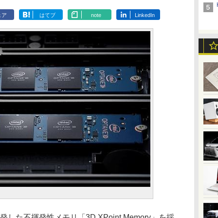
ェア
はてブ
note
LinkedIn
開発した不揮発性メモリ「3D XPoint Memory」を採