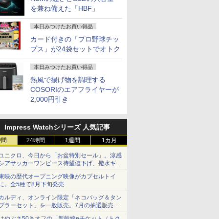
を兼ね備えた「HBF」
本日みつけたお買い得品
カード付きの「プロ野球チッ
プス」が24袋セットでオトク
本日みつけたお買い得品
熱風で揚げ物を調理する
COSORIのエアフライヤーが
2,000円引き
Impress Watchシリーズ 人気記事
時間
24時間
1週間
1カ月
ユニクロ、今日から「お盆特別セール」。涼感
シアサッカーワンピース待望値下げ、撥水ギア
ショーツは1990円に
東映の歴代オープニング映像がカプセルトイ
に。全5種で8月下旬発売
カルディ、オンライン限定「ネコバッグ＆タン
ブラーセット」を一般販売。7月の抽選販売の
当選無効分
はやぶさ50％オフの「新幹線eチケット（トク