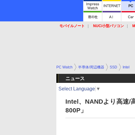
モバイルノート
NUC/小型パソコン
M
SSD
キーボード
マウス
PC Watch
半導体/周辺機器
SSD
Intel
ニュース
Select Language
▼
Intel、NANDより高速/
800P」