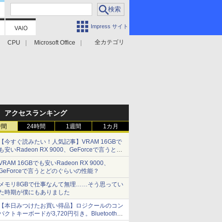
Impress サイト
全カテゴリ
CPU
Microsoft Office
アクセスランキング
時間
24時間
1週間
1カ月
【今すぐ読みたい！人気記事】VRAM 16GBで
も安いRadeon RX 9000、GeForceで言うとど
のぐらいの性能？ - PC Watch
VRAM 16GBでも安いRadeon RX 9000、
GeForceで言うとどのぐらいの性能？
メモリ8GBで仕事なんて無理……そう思ってい
た時期が僕にもありました
【本日みつけたお買い得品】ロジクールのコン
パクトキーボードが3,720円引き。Bluetoothで3
台接続対応