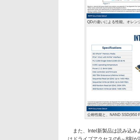
QDの違いによる性能。オレンジがOp
公称性能と、NAND SSD(95
また、Intel新製品は読み込
はドライブアクセスの6～8割が