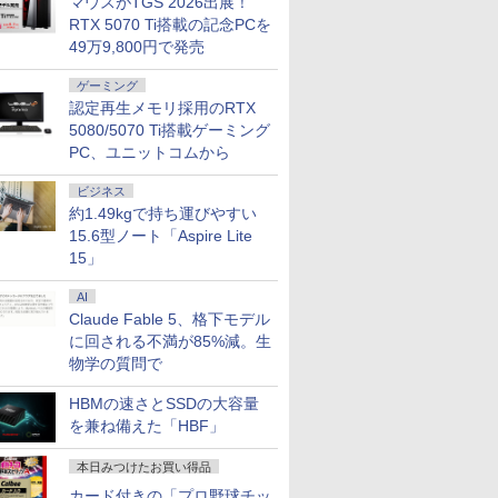
マウスがTGS 2026出展！
2
3
RTX 5070 Ti搭載の記念PCを
49万9,800円で発売
ゲーミング
認定再生メモリ採用のRTX
5080/5070 Ti搭載ゲーミング
PC、ユニットコムから
ンチワイド液晶 フルHD
本日超得 P5倍｜MS Office 2024 H&B
中古ノートパソコン Panason
ffice付き Intel
搭載｜中古 2in1 ノートパソコン
note CF-LV9 14型FHD 
LD 6500Y メモリ8GB
Windows11 Office付き｜HP Elite
i7-10810U メモリ16GB／
ビジネス
D256GB USB3.0 HDMI
Dragonfly 2in1｜Core i5 第8世代
SSD256GB・512GB・1
約1.49kgで持ち運びやすい
￥49,800
￥55,000
uetooth 無線LAN
8265U メモリ 8GB SSD 256GB 13.3型
Webカメラ USB Type-C W
15.6型ノート「Aspire Lite
1 JIS規格 日本語配列キーボ
FHD 1,920×1,080 タッチパネル WEB
WPS Office
15」
win11【NC14J】
カメラ LTE 対応｜中古 パソコン 2-in-
1 タブレットPC
AI
Claude Fable 5、格下モデル
に回される不満が85%減。生
7
2
2
8
3
9
3
4
10
物学の質問で
HBMの速さとSSDの大容量
を兼ね備えた「HBF」
本日みつけたお買い得品
 送料無料 中古パソコン
4インチワイド液晶
グのため
みんなの日本語 初級2
＼本日限定500円値下げ／＼
＼11日まで限定価格／ゲーミングPC
杖と剣のウィストリア
＼セール中6000円OFF／ グ
ONE PIECE モノクロ
LENOVO レノボ ThinkSta
【2,000円クー
【全巻】 
カード付きの「プロ野球チッ