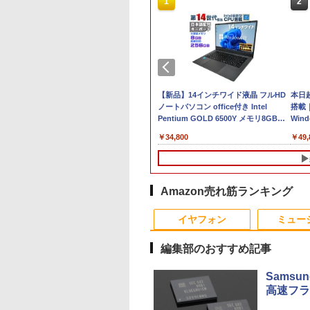
3
1
2
&B
中古ノートパソコン Panasonic Let's
【新品】14インチワイド液晶 フルHD
本日超得
note CF-LV9 14型FHD 第10世代Core
ノートパソコン office付き Intel
搭載｜
i7-10810U メモリ16GB／
Pentium GOLD 6500Y メモリ8GB
Wind
SSD256GB・512GB・1TB選択可
M.2 SATA SSD256GB USB3.0 HDMI
Drag
￥55,000
￥34,800
￥49,
.3型
Webカメラ USB Type-C Windows 11
WEBカメラ Bluetooth 無線LAN
8265
B
WPS Office
Windows11 JIS規格 日本語配列キーボ
FHD
n-
ード ノートPC win11【NC14J】
カメラ
1 タ
Amazon売れ筋ランキング
3
4
10
1
1
1
2
2
2
イヤフォン
ミュー
編集部のおすすめ記事
Samsu
高速フラ
C
円OFF／ グ
E PIECE モノクロ
LENOVO レノボ ThinkStation
【2,000円クーポン＋P最大
【全巻】 正反対な君と
ポイント10倍 送料無料 中古パソコン
中古品 | 24インチワイド液晶
妹は知っている（8）
信じていた仲間達に
＼本日限定50
＼1