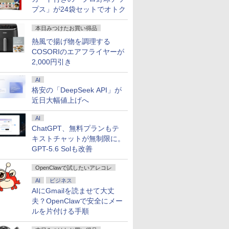
Pro 64bit 搭載 DELL
黒色系で品番は店
nald T.
第3版 本冊 [ スリーエ
楽天1位！2026年最新の超軽
セット 新品 RTX5060 Ryzen7 5700X
（16） 【電子書籍】[
リーンハウス ゲーミングモ
版 115 【電子書籍】[
PGX(30KL0005JP)
31.5%還元！】
僕 1-8巻
プス」が24袋セットでオトク
リーズ（7010等） Core i7
！枠部分はなる
ーネットワーク 編 ]
量超薄型／モバイルモニター
メモリ16GB SSD500GB Windows11
大森藤ノ ]
ニター ディスプレイ ホワイ
尾田栄一郎 ]
ニター 27インチ
ンプコミック
￥961,000
 3.4G/メモリ
選びます！
15.6インチ フルHD 4K
デスクトップPC モニター付き 23.8型
ト 23.8型 165Hz フルHD
晶ディスプレイ 
賀沢 紅茶 ]
￥2,750
本日みつけたお買い得品
￥12,480
￥181,070
￥594
￥19,980
￥594
￥23,731
￥5,764
GB/DVD-ROM/激安セール
ル付属】【30
144Hz タッチパネル バッテ
IPS 100Hz 1年保証 高性能 配信 動画編
1920x1080 ノングレア ゲー
(2560x1440) Fas
熱風で揚げ物を調理する
リー内蔵 無線接続 12モデル
集 eスポーツ 初心者 一式 ゲーミング
ミングディスプレイ モニタ
1ms(MPRT) 12
選択 非光沢 IPSパネル Type-
パソコン デスクトップパソコン
ー 液晶 VESA 壁掛け 144hz
ブルーライトフ
COSORIのエアフライヤーが
C HDMI 軽量 薄型 リモート
PS5 Switch PR02 GH-
ーFreeSync & 
2,000円引き
ワーク ディスプレイ 持ち運
ELCG238B-WH
高輝度400cd/m²
び ポータブルモニター
HDMI×2 DP×1.4
AI
H27T22C 3年保
格安の「DeepSeek API」が
近日大幅値上げへ
AI
ChatGPT、無料プランもテ
キストチャットが無制限に。
GPT-5.6 Solも改善
OpenClawで試したいアレコレ
AI
ビジネス
AIにGmailを読ませて大丈
夫？OpenClawで安全にメー
ルを片付ける手順