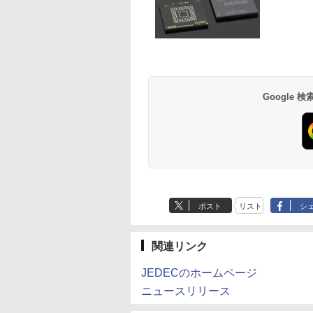
X
ゲーミングモ
115 【電子書籍】[
PGX(30KL0005JP)
31.5%還元！】ゲーミングモ
僕 1-8巻セット （ジャ
Windows 11 Pro 64bit 搭載 DELL
モニター | 黒色系で品番は店
【電子限定特典つき】
ンジョン奥地で殺さ
楽天1位！202
セット 
1
レイ ホワイ
栄一郎 ]
ニター 27インチモニター 液
ンプコミックス） [ 阿
OptiPlex シリーズ（7010等） Core i7
長におまかせ！枠部分はなる
【電子書籍】[ 雁木万
かけたがギフト『無
量超薄型／モ
メモリ
￥961,000
型
z フルHD
晶ディスプレイ WQHD
賀沢 紅茶 ]
第3世代 3770 3.4G/メモリ
べく細いのを選びます！
里 ]
ガチャ』でレベル999
15.6インチ フル
デスク
4
￥23,731
￥5,764
￥19,800
￥5,280
￥792
￥792
￥12,480
￥181
画編
ノングレア ゲー
(2560x1440) Fast IPS 200Hz
8G/HDD500GB/DVD-ROM/激安セール
【VGAケーブル付属】【30
の仲間達を手に入れ
144Hz タッ
IPS
Anker Soundcore
BRUCE WAYNE feat.
【Amazon.co.jp限
薬屋のひとりごと 17
Anker Soundcore
BRUCE WAYNE feat
by Amazon 天然水
異世界居酒屋「の
グ
レイ モニタ
1ms(MPRT) 124%sRGB 低
日保証】
元パーティーメンバ
リー内蔵 無線接
集 e
P40i オフホワイト
Flo Milli, ATL Jacob
定】 い・ろ・は・す
巻 (デジタル版ビッグ
P31i ブラック
Flo Milli, ATL Jacob
ラベルレス 500ml
ぶ」(22) (角川コミッ
掛け 144hz
ブルーライトフリッカーフリ
と世界に復讐＆『ざ
選択 非光沢 IPS
パソ
[Explicit]
2L PET ラベルレス
ガンガンコミックス)
[Explicit]
×24本 富士山の天然
クス・エース)
02 GH-
ーFreeSync & G-Sync対応
ぁ！』します！【電
C HDMI 軽量
￥7,990
￥5,990
×8本
水 バナジウム含有 
高輝度400cd/m² PS5対応
書籍】
ワーク ディス
￥250
￥1,112
￥770
￥250
￥1,380
￥832
Google
ミネラルウォーター
HDMI×2 DP×1.4 KTC
び ポータブル
ペットボトル 静岡県
H27T22C 3年保証
産 500ミリリットル
(Smart Basic)
ポスト
リスト
シ
関連リンク
JEDECのホームページ
ニュースリリース