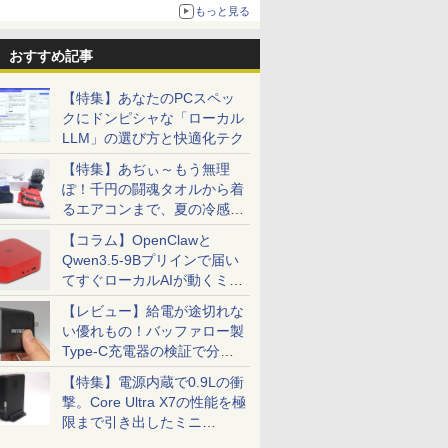
更新】
もっと見る
ニンテンドーeショップでは「大神 絶景版」が
67%オフで990円
おすすめ記事
【特集】あなたのPCスペッ
クにドンピシャな「ローカル
LLM」の選び方と快適化テク
【特集】あぢぃ～もう無理
ぽ！千円の闘魂タオルから着
るエアコンまで、夏の冷感グ
ッズ一挙紹介
【コラム】OpenClawと
Qwen3.5-9Bプリインで届い
てすぐローカルAIが動くミニ
PC「SER9 Pro」
【レビュー】給電が途切れな
い優れもの！バッファロー製
Type-C充電器の検証で分か
ったこと
【特集】電源内蔵で0.9Lの衝
撃。Core Ultra X7の性能を極
限まで引き出したミニ
PC「GPD BOX」