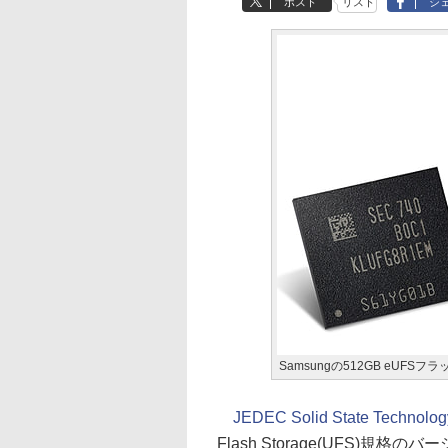
ポスト
リスト
シ
Samsungの512GB eUFSフ
JEDEC Solid State Technolog
Flash Storage(UFS)規格