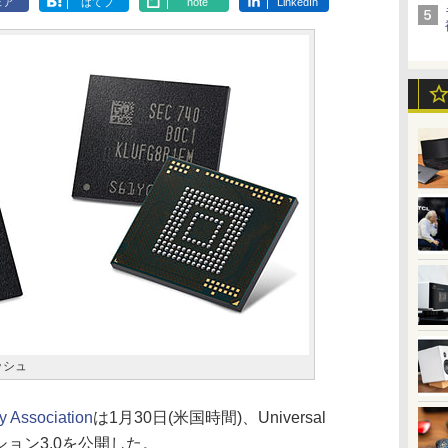
ェア
はてブ
note
LinkedIn
ラッシュ
y Association
は1月30日(米国時間)、Universal
のバーション3.0を公開した。