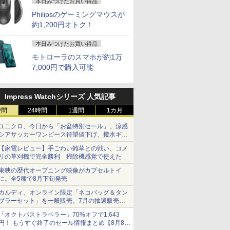
本日みつけたお買い得品
Philipsのゲーミングマウスが
約1,200円オトク！
本日みつけたお買い得品
モトローラのスマホが約1万
7,000円で購入可能
Impress Watchシリーズ 人気記事
時間
24時間
1週間
1カ月
ユニクロ、今日から「お盆特別セール」。涼感
シアサッカーワンピース待望値下げ、撥水ギア
ショーツは1990円に
【家電レビュー】手ごわい雑草との戦い、コメ
リの草刈機で完全勝利 掃除機感覚で使えた
東映の歴代オープニング映像がカプセルトイ
に。全5種で8月下旬発売
カルディ、オンライン限定「ネコバッグ＆タン
ブラーセット」を一般販売。7月の抽選販売の
当選無効分
「オクトパストラベラー」70%オフで1,643
円！ もうすぐ終了のセール情報まとめ【8月8日