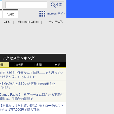
Impress サイト
全カテゴリ
CPU
Microsoft Office
アクセスランキング
時間
24時間
1週間
1カ月
メモリ8GBで仕事なんて無理……そう思ってい
た時期が僕にもありました
HBMの速さとSSDの大容量を兼ね備えた
「HBF」
Claude Fable 5、格下モデルに回される不満が
85%減。生物学の質問で
【本日みつけたお買い得品】モトローラのスマ
ホが約1万7,000円で購入可能