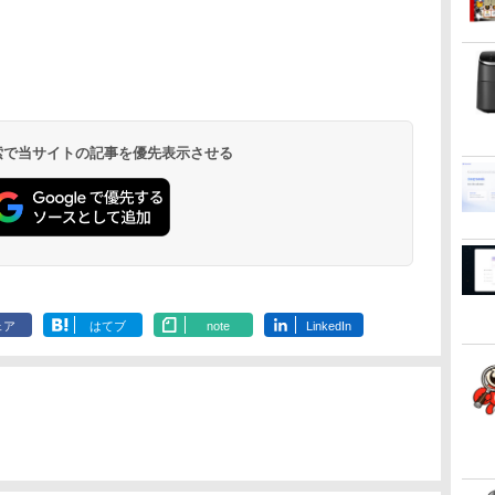
れ
6年最新の超軽
新品 RTX5060 Ryzen7 5700X
ク Bam and Kero
リーンハウス ゲーミングモ
ったので、気ままに魔
PGX(30KL0005JP)
31.5%還元！】ゲーミングモ
る！はじめてずかん
Windows 11 
モニター | 
の数学大全 [ Ro
限
バイルモニター
16GB SSD500GB Windows11
Day Book [ 島田ゆか ]
ニター ディスプレイ ホワイ
術を極めます（24）
ニター 27インチモニター 液
1000 英語つき [ 小学館
OptiPlex シ
長におまかせ
Kneusel ]
￥961,000
9
HD 4K
トップPC モニター付き 23.8型
ト 23.8型 165Hz フルHD
【電子書籍】[ 石沢庸
晶ディスプレイ WQHD
]
第3世代 3770
べく細いのを
,070
￥4,950
￥19,980
￥825
￥23,731
￥5,478
￥19,800
￥5,280
￥5,500
て
チパネル バッテ
 100Hz 1年保証 高性能 配信 動画編
1920x1080 ノングレア ゲー
介 ]
(2560x1440) Fast IPS 200Hz
8G/HDD500
【VGAケーブ
.
Anker Soundcore
On My Road
by Amazon 天然水
ONE PIECE モノクロ
【2026年アップグレ
On My Road
by Amazon 炭酸水
HUNTER×HUNTER
Xiaomi シャオミ
BUGS LIFE
コカ・コーラ やかんの
スーパーの裏でヤニ吸
ー
続 12モデル
スポーツ 初心者 一式 ゲーミング
ミングディスプレイ モニタ
1ms(MPRT) 124%sRGB 低
日保証】
Liberty 5 ミッドナイ
(Stadium ver.)
ラベルレス 2L×9本
版 115 (ジャンプコミ
ード版】AOKIMI ワ
(Stadium ver.)
ラベルレス 500ml
モノクロ版 39 (ジャ
REDMI Buds 8 Lite ワ
麦茶 from 爽健美茶 ラ
うふたり 9巻 (デジタル
ま
パネル Type-
コン デスクトップパソコン
ー 液晶 VESA 壁掛け 144hz
ブルーライトフリッカーフリ
￥250
トブラック
ックスDIGITAL)
イヤレスイヤホン
×24本 強炭酸水 ペッ
ンプコミックス
イヤレスイヤホン
ベルレス
版ビッグガンガンコミ
子
 薄型 リモート
PS5 Switch PR02 GH-
ーFreeSync & G-Sync対応
￥250
￥1,117
￥250
水
bluetooth イヤホン
トボトル 500ミリリ
DIGITAL)
Bluetooth 5.4 ノイズ
650mlPET×24本
ックス)
プレイ 持ち運
ELCG238B-WH
高輝度400cd/m² PS5対応
￥14,990
￥594
￥1,964
￥1,625
￥572
￥3,480
￥2,009
￥810
 検索で当サイトの記事を優先表示させる
V12 小型軽量 ブルー
ットル (Smart
キャンセリング ANC
モニター
HDMI×2 DP×1.4 KTC
トゥースHi-Fi 最大
Basic)
36時間再生
H27T22C 3年保証
36時間再生 ぶるーと
ゅーす コードレス
ENCノイズキャンセ
リング 自動ペアリン
グ Type-C充電 マイ
ク付き 防水 タッチ式
音量調整 スポーツ/通
勤/通学/WEB会議(ホ
ェア
はてブ
note
LinkedIn
ワイト)