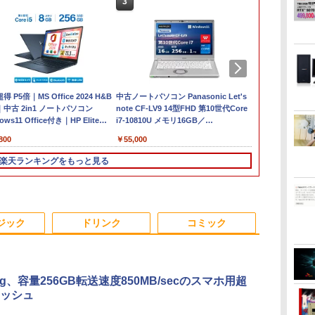
3
1
 P5倍｜MS Office 2024 H&B
中古ノートパソコン Panasonic Let's
【新品】14イ
中古 2in1 ノートパソコン
note CF-LV9 14型FHD 第10世代Core
ノートパソコン o
ows11 Office付き｜HP Elite
i7-10810U メモリ16GB／
Pentium GO
onfly 2in1｜Core i5 第8世代
SSD256GB・512GB・1TB選択可
M.2 SATA SS
800
￥55,000
￥34,800
U メモリ 8GB SSD 256GB 13.3型
Webカメラ USB Type-C Windows 11
WEBカメラ Bl
 1,920×1,080 タッチパネル WEB
WPS Office
Windows1
楽天ランキングをもっと見る
 LTE 対応｜中古 パソコン 2-in-
ード ノートPC 
ブレットPC
3
3
4
3
4
5
1
1
6
ジック
ドリンク
コミック
ng、容量256GB転送速度850MB/secのスマホ用超
ッシュ
ダ
0円値下げ／＼
1日まで限定価格／ゲーミングPC
バムとケロのデイブッ
＼セール中6000円OFF／ グ
転生したら第七王子だ
LENOVO レノボ ThinkStation
【2,000円クーポン＋P最大
タッチペンで音が聞け
ポイント10倍
中古品 | 2
プログラミン