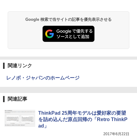
Anker Soundcore P31i ブラック
BRUCE WAYNE feat. Flo Milli, ATL Jacob
by Amazon 天然水 ラベルレス 500ml ×24本
異世界居酒屋「のぶ」(22) (角川コミックス・
Google 検索で当サイトの記事を優先表示させる
[Explicit]
富士山の天然水 バナジウム含有 水 ミネラル
エース)
ウォーター ペットボトル 静岡県産 500ミリリ
￥4,990
ットル (Smart Basic)
￥250
￥832
￥1,380
Anker Soundcore Liberty 5 ミッドナイトブ
On My Road (Stadium ver.)
HUNTER×HUNTER モノクロ版 39 (ジャンプ
ラック
コミックスDIGITAL)
by Amazon 天然水ラベルレス 2L×9本
関連リンク
￥250
￥14,990
￥572
￥1,117
レノボ・ジャパンのホームページ
【2026年アップグレード版】AOKIMI ワイヤ
On My Road (Stadium ver.)
スーパーの裏でヤニ吸うふたり 9巻 (デジタル
関連記事
レスイヤホン bluetooth イヤホン V12 小型
版ビッグガンガンコミックス)
by Amazon 炭酸水 ラベルレス 500ml ×24本
軽量 ブルートゥースHi-Fi 最大36時間再生 ぶ
強炭酸水 ペットボトル 500ミリリットル (Sm
￥250
るーとゅーす コードレス ENCノイズキャン
art Basic)
￥810
ThinkPad 25周年モデルは愛好家の要望
セリング 自動ペアリング Type-C充電 マイク
を詰め込んだ原点回帰の「Retro ThinkP
付き 防水 タッチ式音量調整 スポーツ/通勤/通
￥1,625
ad」
学/WEB会議(ホワイト)
BUGS LIFE
ONE PIECE モノクロ版 115 (ジャンプコミッ
2017年6月22日