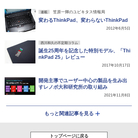
￥1,964
クスDIGITAL)
コカ・コーラ やかんの麦茶 from 爽健美茶 ラ
ベルレス 650mlPET×24本
￥250
笠原一輝のユビキタス情報局
連載
￥594
Xiaomi シャオミ REDMI Buds 8 Lite ワイヤ
￥1,653
変わるThinkPad、変わらないThinkPad
レスイヤホン Bluetooth 5.4 ノイズキャンセ
リング ANC 36時間再生
2012年6月5日
￥2,980
西川和久の不定期コラム
誕生25周年を記念した特別モデル、「Thi
nkPad 25」レビュー
2017年10月17日
開発主導でユーザー中心の製品を生み出
すレノボ大和研究所の取り組み
2021年11月8日
もっと関連記事を見る
トップページに戻る