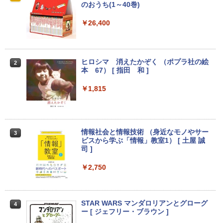
コン 500GB 4GBメモリ DVDマルチドラ
護フィルム OverLay Protector for Magi
古モニター 19インチ スクエア 液晶ディ
のおうち(1～40巻)
イブ 15.6インチ Wi-Fi 【Windows10】
c Trackpad 2保護 フィルム シート シー
スプレイ VGA / DVI端子 店長おまかせ ケ
MS 365 Office Web 注目PC [105]
ル フィルター アンチグレア サラサラ マ
ーブル付き サブモニターにおすすめ 動作
￥26,400
ウス 低反射 タッチパッド トラックパッ
確認済み 30日保証 送料無料
ド ミヤビックス
￥8,800
￥3,300
￥998
ヒロシマ 消えたかぞく （ポプラ社の絵
2
本 67） [ 指田 和 ]
中古パソコン | Lenovo | ThinkPad L57
2
0 | Windows11 | ノートPC | 一年保証 |
PHILIPS/フィリップス 241V8/11 / 23.8型
2
￥1,815
第7世代 | Core i5 7200U 2.5(～最大3.1)
【★ランキング第1位獲得商品!!★】 デス
ワイド 液晶ディスプレイ FullHD/HDMI
2
GHz | MEM:8GB | HDD:500GB | DVDマ
クトップパソコン ★店長おまかせ 最新
ケーブル標準添付【中古/送料無料】※沖
ルチ | 無線LAN:あり | テンキー | Win11P
Windows11 Office付 第六世代 Core-i5
縄、離島を除く
ro64Bit | ACアダプター付属
Core-i7 変更可 八世代 十世代にも対応
高速 SSD128GB DVDドライブ 中古パソ
￥5,500
情報社会と情報技術 （身近なモノやサー
3
コン 中古デスクトップパソコン PC 本体
￥9,980
ビスから学ぶ「情報」教室1） [ 土屋 誠
中古PC Win11 中古
司 ]
￥15,800
PHILIPS 241V8 LED液晶モニター 23.8
3
￥2,750
中古ノートパソコン 富士通 LIFEBOOK
インチワイド ブラック 1920×1080 （フ
3
U938 第7世代 Core i5 Windows11 Pro
ルHD）16:9 IPSパネル 非光沢 ノングレ
Office 2024付き メモリ8GB SSD256G
ア 液晶ディスプレイ HDMI VGA VESA準
B/1TB選択可 13.3型 軽量 モバイル ビジ
【中古デスクトップPC】ESPRIMO D58
拠 PS4 switch 対応 スイッチ 【中古】
3
STAR WARS マンダロリアンとグローグ
4
ネス 在宅勤務 学生向け
8/CX FMVD4505HP / Core i3-8100 / 8G
ー [ ジェフリー・ブラウン ]
B / 2.5" SSD 240GB / Windows 11 / WP
￥6,500