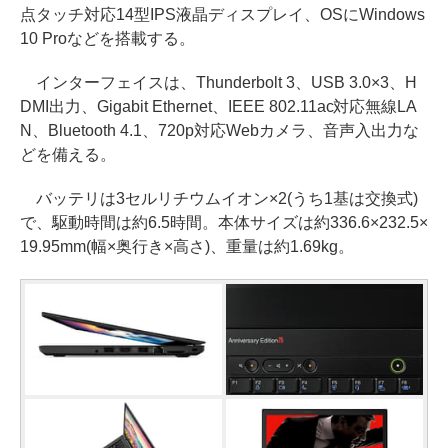
点タッチ対応14型IPS液晶ディスプレイ、OSにWindows
10 Proなどを搭載する。
インターフェイスは、Thunderbolt 3、USB 3.0×3、H
DMI出力、Gigabit Ethernet、IEEE 802.11ac対応無線LA
N、Bluetooth 4.1、720p対応Webカメラ、音声入出力な
どを備える。
バッテリは3セルリチウムイオン×2(うち1基は交換式)
で、駆動時間は約6.5時間。本体サイズは約336.6×232.5×
19.95mm(幅×奥行き×高さ)、重量は約1.69kg。