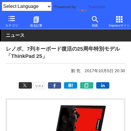
Powered by
Translate
PC Watch
パソコン/タブレット/スマートフォン
ノートパソコン
カテゴリ
過去記事
検索
Impressサイト
ニュース
レノボ、7列キーボード復活の25周年特別モデル
「ThinkPad 25」
劉 尭
2017年10月5日 20:30
リスト