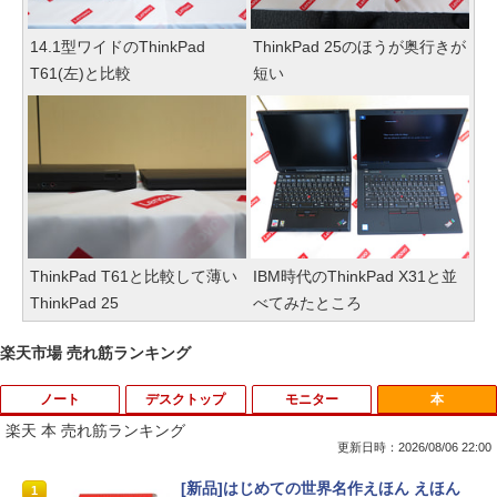
14.1型ワイドのThinkPad
ThinkPad 25のほうが奥行きが
T61(左)と比較
短い
ThinkPad T61と比較して薄い
IBM時代のThinkPad X31と並
ThinkPad 25
べてみたところ
楽天市場 売れ筋ランキング
ノート
デスクトップ
モニター
本
楽天 本 売れ筋ランキング
更新日時：2026/08/06 22:00
【中古】第4世代 Core i3搭載ノートパソ
Magic Trackpad 2 用 トラックパッド 保
【マラソンセール期間中ポイント5倍】中
[新品]はじめての世界名作えほん えほん
1
1
1
1