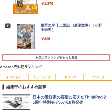
S Office 2 / DVD-RW
￥12,980
￥1,870
￥16,980
モバイルモニター 15.6インチ InnoView
4
8月5日限定10倍＆抽選10000P！｜2021
モバイルディスプレイ 自立型 1920*1080
4
年モデル！高性能ノートパソコン Windo
FHD ポータブルモニター IPS液晶パネル
幽冥の岸 十二国記 （新潮文庫） [ 小野
5
ws11 富士通 LIFEBOOK A5511 第11世
ミニPC Dell HP Lenovo 高速CPU 第8世
薄型 軽量 持ち運び 壁掛けに対応 Switc
4
不由美 ]
代Celeron 6305U最大メモリ32GB 秒速
代 Corei3/i5-8500T メモリ最大16GB SS
h/PS3/PS4/PS5/Xbox One/PC/スマホ/U
起動新品SSD2TB テンキー内蔵 15.6型大
D1TB 二画面デュアル アウトレット オフ
SBType-C/標準HDMI対応【選べる種
￥825
画面 ノートパソコン中古 オフィス付き
ィス付き 最新MSOffice2024可 Win11Pr
類】タッチ/ケース付き/4Kタイプ
Microsoftoffice2024可 送料無料 WIFI
o 中古パソコンデスクトップパソコン ミ
ニPC デル 中古パソコンデスクトップPC
￥8,980
￥15,120
楽天ランキングをもっと見る
￥17,888
Amazon売れ筋ランキング
【楽天1位！保護レザーケース付き】【タ
5
マイクロソフト 法人向け Surface Pro 1
ッチ選択】 モバイルモニター 15.6インチ
5
2 インチ キーボード ストーン グレー EP
FUJITSU/富士通 ESPRIMO D7010/E【G
ノングレア 非光沢 1080PフルHD コスパ
5
イヤフォン
ミュージック
ドリンク
コミック
2-32891
TX1650/Intel Core i5-10500/8GB(DDR
高画質 デュアルモニター サブモニター
4)/M.2 SSD512GB/DVD-RW/Win11 Pro-
ポータブルモニター ゲーミングモニター
編集部のおすすめ記事
64bit】中古/送料無料 ※沖縄、離島を除
リモートワーク IPS Tpye-C/mini HDMI
￥25,278
く
pc ミニPC iPhone対応
Anker Soundcore P40i オフホワイト
BRUCE WAYNE feat. Flo Milli, ATL Jacob
【Amazon.co.jp限定】 い・ろ・は・す 2L P
薬屋のひとりごと 17巻 (デジタル版ビッグガ
日本の愛好家の要望に応えたThinkPad 2
[Explicit]
ET ラベルレス ×8本
ンガンコミックス)
￥33,000
￥9,999
5周年特別モデルが10月発売
￥5,990
￥250
￥1,001
￥770