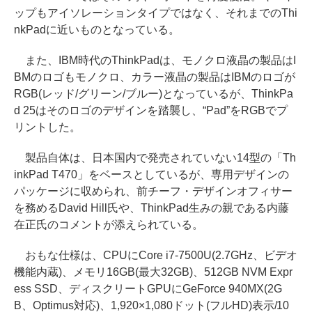
ップもアイソレーションタイプではなく、それまでのThi
nkPadに近いものとなっている。
また、IBM時代のThinkPadは、モノクロ液晶の製品はI
BMのロゴもモノクロ、カラー液晶の製品はIBMのロゴが
RGB(レッド/グリーン/ブルー)となっているが、ThinkPa
d 25はそのロゴのデザインを踏襲し、“Pad”をRGBでプ
リントした。
製品自体は、日本国内で発売されていない14型の「Th
inkPad T470」をベースとしているが、専用デザインの
パッケージに収められ、前チーフ・デザインオフィサー
を務めるDavid Hill氏や、ThinkPad生みの親である内藤
在正氏のコメントが添えられている。
おもな仕様は、CPUにCore i7-7500U(2.7GHz、ビデオ
機能内蔵)、メモリ16GB(最大32GB)、512GB NVM Expr
ess SSD、ディスクリートGPUにGeForce 940MX(2G
B、Optimus対応)、1,920×1,080ドット(フルHD)表示/10