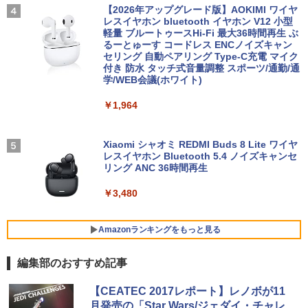
4
【2026年アップグレード版】AOKIMI ワイヤ
聞ける!はじめてずかん1000 英語つき／
レスイヤホン bluetooth イヤホン V12 小型
￥13,800
小学館辞典編集部
軽量 ブルートゥースHi-Fi 最大36時間再生 ぶ
【1,000円クーポン＋ポイント最大31.5%
4
るーとゅーす コードレス ENCノイズキャン
￥5,478
還元！】ゲーミングモニター 23.8インチ
セリング 自動ペアリング Type-C充電 マイク
フルHD(1920×1080) IPS 144Hz 103%sR
付き 防水 タッチ式音量調整 スポーツ/通勤/通
往復送料込！パソコンレンタルハイスペ
GB 1500:1コントラスト比 300cd 高色精
4
学/WEB会議(ホワイト)
ックモデルCore i7/16G/SSD/カメラ付き
度 低ブルーライト フリッカーフリー Ad
（4週間延長）【Office2024セット】イ
ative Sync対応HDMI1.4×2 DP1.2×1 3年
薬屋のひとりごと 17巻 【電子書籍】[ 日
5
￥1,964
ンストール済※この商品はレンタルで
保証 KTC H24B9S
向夏 ]
す。販売品ではありません。ご了承下さ
い。
￥11,979
￥770
Xiaomi シャオミ REDMI Buds 8 Lite ワイヤ
レスイヤホン Bluetooth 5.4 ノイズキャンセ
￥14,300
リング ANC 36時間再生
【公式店】 モニター 23.8インチ 144Hz
5
￥3,480
FHD pcモニター フリッカーレス FullHD
Panasonic Let's note CF-SZ6/12.1型F
ブルーライトカット ノングレア ディスプ
5
HD / 第7世代 Core i3-7100U /中古ノート
レイ HDMI 144hz pcモニター Adaptive-
パソコン win11 office付・整備済み品・
Sync ブラック MAXZEN MJM24IC01 M
Amazonランキングをもっと見る
メモリ8GB / 高速SSD搭載 / Webカメラ /
JM24IC02-F144 マクスゼン マクスゼン
HDMI・VGA / WiFi / 超軽量モバイルノー
レビューCP1000
編集部のおすすめ記事
ト ・初期設定不要
￥13,280
BRUCE WAYNE feat. Flo Milli, ATL Jacob
by Amazon 天然水 ラベルレス 500ml ×24本
薬屋のひとりごと 17巻 (デジタル版ビッグガ
￥14,800
【CEATEC 2017レポート】レノボが11
[Explicit]
富士山の天然水 バナジウム含有 水 ミネラル
ンガンコミックス)
月発売の「Star Wars/ジェダイ・チャレ