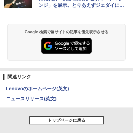
ウォーター ペットボトル 静岡県産 500ミリリ
ンジ」を展示。とりあえずジェダイにな
ットル (Smart Basic)
￥250
￥770
ってきた
￥1,380
BRUCE WAYNE feat. Flo Milli, ATL Jacob
異世界居酒屋「のぶ」(22) (角川コミックス・
Google 検索で当サイトの記事を優先表示させる
[Explicit]
エース)
【Amazon.co.jp限定】 い・ろ・は・す 2L P
ET ラベルレス ×8本
￥250
￥832
￥1,112
On My Road (Stadium ver.)
ONE PIECE モノクロ版 115 (ジャンプコミッ
クスDIGITAL)
by Amazon 天然水ラベルレス 2L×9本
￥250
関連リンク
￥594
￥1,117
Lenovoのホームページ(英文)
ニュースリリース(英文)
On My Road (Stadium ver.)
HUNTER×HUNTER モノクロ版 39 (ジャンプ
コミックスDIGITAL)
by Amazon 炭酸水 ラベルレス 500ml ×24本
強炭酸水 ペットボトル 500ミリリットル (Sm
￥250
art Basic)
￥572
トップページに戻る
￥1,625