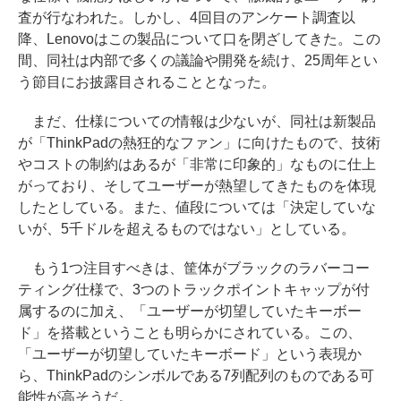
査が行なわれた。しかし、4回目のアンケート調査以
降、Lenovoはこの製品について口を閉ざしてきた。この
間、同社は内部で多くの議論や開発を続け、25周年とい
う節目にお披露目されることとなった。
まだ、仕様についての情報は少ないが、同社は新製品
が「ThinkPadの熱狂的なファン」に向けたもので、技術
やコストの制約はあるが「非常に印象的」なものに仕上
がっており、そしてユーザーが熱望してきたものを体現
したとしている。また、値段については「決定していな
いが、5千ドルを超えるものではない」としている。
もう1つ注目すべきは、筐体がブラックのラバーコー
ティング仕様で、3つのトラックポイントキャップが付
属するのに加え、「ユーザーが切望していたキーボー
ド」を搭載ということも明らかにされている。この、
「ユーザーが切望していたキーボード」という表現か
ら、ThinkPadのシンボルである7列配列のものである可
能性が高そうだ。