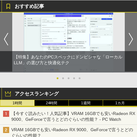
おすすめ記事
BUGS LIFE
スーパーの裏でヤニ吸うふたり 9巻 (デジタル
版ビッグガンガンコミックス)
コカ・コーラ やかんの麦茶 from 爽健美茶 ラ
ベルレス 650mlPET×24本
￥250
￥810
￥2,009
【特集】あなたのPCスペックにドンピシャな「ローカル
LLM」の選び方と快適化テク
●
●
●
●
●
アクセスランキング
1時間
24時間
1週間
1カ月
【今すぐ読みたい！人気記事】VRAM 16GBでも安いRadeon RX
9000、GeForceで言うとどのぐらいの性能？ - PC Watch
VRAM 16GBでも安いRadeon RX 9000、GeForceで言うとどの
ぐらいの性能？