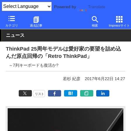
Powered by
Translate
PC Watch
パソコン/タブレット/スマートフォン
モバイルノート
カテゴリ
過去記事
検索
Impressサイト
ニュース
ThinkPad 25周年モデルは愛好家の要望を詰め込
んだ原点回帰の「Retro ThinkPad」
～7列キーボードも復活か?
若杉 紀彦
2017年6月22日 14:27
リスト