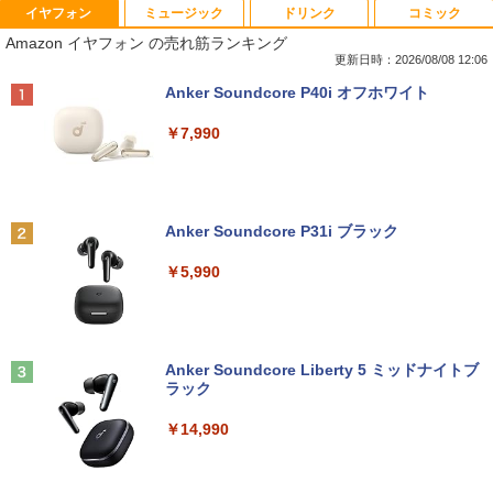
イヤフォン
ミュージック
ドリンク
コミック
■新品■Panasonic Let's note CF-SZ5 C
【中古良品】【安心保証】PHILIPS 223V
月刊少女野崎くん（18）特装版 セレク
1
1
1
Amazon イヤフォン の売れ筋ランキング
F-SZ6 CF-SV1 CF-SV2 CF-SV7 CF-SV8
5L 21.5 インチフル HD 液晶モニター HD
ト小冊子「堀と鹿島編」付き （SEコミッ
CF-SV9 日本語キーボード
MI VGA 入力 角度調整可能
クスプレミアム） [ 椿いづみ ]
更新日時：2026/08/08 12:06
Anker Soundcore P40i オフホワイト
￥4,620
￥4,200
￥1,650
￥7,990
【期間限定破格金額！】新生活 新古品 W
【超特価】厳選大手メーカー 液晶モニタ
【 限定生産・特典つき 】YUZURU2027
2
2
2
in11搭載 パソコンノートパソコンoffice
ー シークレット 22-23型ワイド フルHD
羽生結弦カレンダー壁掛け版 [ 能登 直 ]
付き 初心者向けノートPC 初期設定済 1
（1920x1080） HDMI指定可 ノングレア
Anker Soundcore P31i ブラック
5.6型 インテル高速CPU ランダムで発送
EIZO IIYAMA 三菱 富士通 NEC IO-DATA
￥5,170
メモリ4GB～ 高速SSD1TB 最大 フルHD
Dell HP PHILIPS等 液晶ディスプレイ
￥5,990
Webカメラ zoom 軽量薄型 無線 型番更
【中古】
新で在庫処分
￥4,480
￥9,980
給与小六法 令和9年版 [ 一般財団法人
3
人事行政研究所 ]
Anker Soundcore Liberty 5 ミッドナイトブ
ラック
ASUS エイスース 液晶ディスプレイ Ey
￥11,000
3
【マラソンP5倍/10%オフクーポン】中古
e Care [ 21.45型 / フルHD(1920×1080) /
3
￥14,990
ノートパソコン Dell Latitude 7380 第6
ワイド ] ブラック VP227HF
世代 Core i5 メモリ8GB SSD128GB 12.
5インチフルHD Windows11 Pro カメラ
￥10,980
Bluetooth Wi-Fi 送料無料 保証付き
【3千円以上送料無料】タッチペンで音が