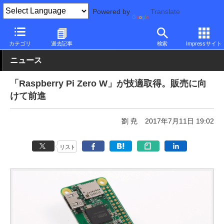
Powered by
Translate
PC Watch
市場
IoT
その他
カテゴリ
過去記事
検索
Impressサイト
ニュース
「Raspberry Pi Zero W」が技適取得。販売に向
けて前進
劉 尭
2017年7月11日 19:02
リスト