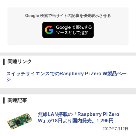
2
（ヤンマガKCスペシャル） [ 南勝久 ]
Anker Soundcore P31i ブラック
BRUCE WAYNE feat. Flo Milli, ATL Jacob
by Amazon 天然水 ラベルレス 500ml ×24本
異世界居酒屋「のぶ」(22) (角川コミックス・
Google 検索で当サイトの記事を優先表示させる
￥19,118
[Explicit]
富士山の天然水 バナジウム含有 水 ミネラル
エース)
ウォーター ペットボトル 静岡県産 500ミリリ
￥5,990
ットル (Smart Basic)
￥250
￥832
￥1,380
現代ギリシア語辞典第3版 [ 川原拓雄 ]
3
Anker Soundcore Liberty 5 ミッドナイトブ
見知らぬ糸
ONE PIECE モノクロ版 115 (ジャンプコミッ
￥19,800
ラック
クスDIGITAL)
by Amazon 天然水ラベルレス 2L×9本
関連リンク
￥250
￥14,990
￥594
￥1,117
スイッチサイエンスでのRaspberry Pi Zero W製品ペー
ジ
実写映画『ブルーロック』公式PHOTO
4
【2026年アップグレード版】AOKIMI ワイヤ
On My Road (Stadium ver.)
HUNTER×HUNTER モノクロ版 39 (ジャンプ
BOOK （講談社 MOOK） [ 講談社 ]
レスイヤホン bluetooth イヤホン V12 小型
コミックスDIGITAL)
by Amazon 炭酸水 ラベルレス 500ml ×24本
関連記事
軽量 ブルートゥースHi-Fi 最大36時間再生 ぶ
強炭酸水 ペットボトル 500ミリリットル (Sm
￥250
￥2,200
るーとゅーす コードレス ENCノイズキャン
art Basic)
￥572
セリング 自動ペアリング Type-C充電 マイク
無線LAN搭載の「Raspberry Pi Zero
付き 防水 タッチ式音量調整 スポーツ/通勤/通
￥1,625
W」が18日より国内発売。1,296円
学/WEB会議(ホワイト)
細胞の分子生物学 [ 中村 桂子 ]
On My Road (Stadium ver.)
スーパーの裏でヤニ吸うふたり 9巻 (デジタル
2017年7月12日
5
￥1,964
版ビッグガンガンコミックス)
コカ・コーラ やかんの麦茶 from 爽健美茶 ラ