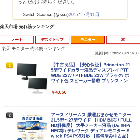
っとだけお待ちください。
— Switch Science (@ssci)
2017年7月11日
楽天市場 売れ筋ランキング
ノート
デスクトップ
モニター
本
楽天 モニター 売れ筋ランキング
更新日時：2026/08/09 16:00
8月5日限定10倍＆抽選10000P！｜2021
R309-Apple Mac mini A1347 1点 MacO
【中古良品】【安心保証】Princeton 21.
1
1
1
年モデル！高性能ノートパソコン Windo
S Catalina 10.15.7/CPU Core i5-4260U/
5型ワイドカラー液晶ディスプレイ PTF
ws11 富士通 LIFEBOOK A5511 第11世
メモリ 4GB/SATA 500GB intel HD Grap
WDE-22W / PTFBDE-22W ブラック/ ホ
代Celeron 6305U最大メモリ32GB 秒速
hics 5000 1536MB グラフィックス搭載
ワイト色 スピーカー搭載 プリンストン
起動新品SSD2TB テンキー内蔵 15.6型大
★送料無料【中古動作品】
画面 ノートパソコン中古 オフィス付き
￥4,050
Microsoftoffice2024可 送料無料 WIFI
￥6,480
￥15,120
アースドリームス 厳選おまかせモニター
2
中古パソコン | NEC | Mate MRL36L-5 |
21.5型〜27型ワイド 【HDMI対応 / FULL
2
Windows11 | デスクトップ | 一年保証 |
HD解像度】 大手メーカー液晶 (Dell/HP/
新古品ノートパソコン Intel Celeron Wi
第9世代 | Core i3 9100 3.6(〜最大4.2)G
NEC等) テレワーク デュアルモニター S
2
ndows11 Pro Office 2024付き メモリ16
Hz | MEM:8GB | SSD:256GB(新品) | DV
witch PS4 PS5対応 【整備済み中古品】