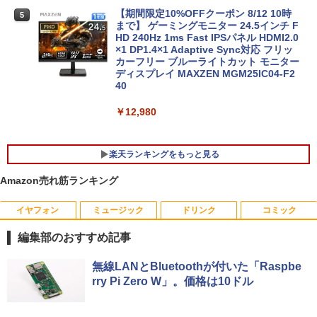
トパソコン Windows11
【期間限定10%OFFクーポン 8/12 10時
5
￥45,700
まで】 ゲーミングモニター 24.5インチ F
￥25,800
HD 240Hz 1ms Fast IPSパネル HDMI2.0
×1 DP1.4×1 Adaptive Sync対応 フリッ
カーフリー ブルーライトカット モニター
★レノボ / Lenovo ThinkCentre M70q
ディスプレイ MAXZEN MGM25IC04-F2
5
ノートパソコン 新品 14インチ Office搭
Tiny Gen 5 12TES7DK00 (Windows 11
40
5
載 Windows11 Pro 日本語キーボード メ
Pro/インテル Core i5 14500T/メモリ:16
モリ 12GB SSD 128GB 256GB 512GB 1
GB/SSD:256GB)【デスクトップパソコ
￥12,980
TB Webカメラ WiFi Bluetooth 選べる
ン】【送料無料】
カラー 14型 薄型 軽量
￥139,500
楽天ランキングをもっと見る
￥29,800
Amazon売れ筋ランキング
イヤフォン
ミュージック
ドリンク
コミック
YOGAポーズの教科書 [ 綿本彰 ]
1
編集部のおすすめ記事
￥2,090
Anker Soundcore P40i オフホワイト
BRUCE WAYNE feat. Flo Milli, ATL Jacob
【Amazon.co.jp限定】 い・ろ・は・す 2L P
薬屋のひとりごと 17巻 (デジタル版ビッグガ
無線LANとBluetoothが付いた「Raspbe
[Explicit]
ET ラベルレス ×8本
ンガンコミックス)
rry Pi Zero W」。価格は10ドル
￥7,990
￥250
￥1,112
￥770
ザ・ファブル 全巻セット(1-22巻セット)