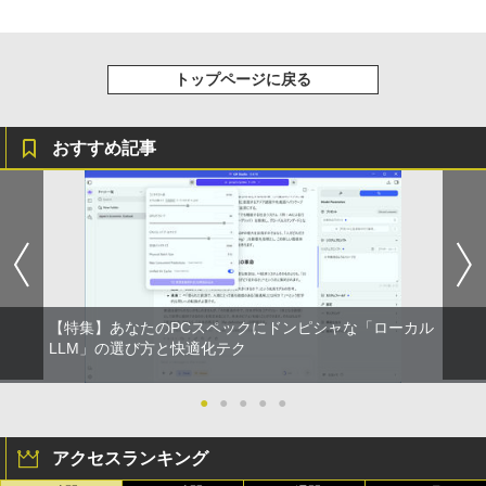
￥22,000
ベルレス 650mlPET×24本
￥250
￥810
Xiaomi シャオミ REDMI Buds 8 Lite ワイヤ
￥2,009
レスイヤホン Bluetooth 5.4 ノイズキャンセ
トップページに戻る
リング ANC 36時間再生
￥3,480
おすすめ記事
【特集】あなたのPCスペックにドンピシャな「ローカル
LLM」の選び方と快適化テク
●
●
●
●
●
アクセスランキング