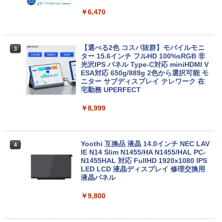
GB SSD512GB 12型/14型選択可 Blueto
Dマルチ | Win11Pro64bit
oth 無線LAN USB3.0 軽量 モバイル ビ
￥6,470
ジネス 在宅勤務 学生向け
￥15,000
￥21,980
【選べる2色 コスパ抜群】モバイルモニ
3
【エントリーでポイント100％還元のチ
ター 15.6インチ フルHD 100%sRGB 非
3
ャンス】GMKtec G5S ミニpc 【Intel N
光沢IPS パネル Type-C対応 miniHDMI V
【1500円OFFクーポン】【DVDドライブ
5095 DDR5 8GB 128GB SSD】mini pc
ESA対応 650g/889g 2色から選択可能 モ
3
&テンキー】ノートパソコン 中古パソコ
Windows11 Pro 超軽量 4コア/4スレッド
ニター サブディスプレイ テレワーク 在
ン 15.6インチ SSD256GB メモリ8GB C
2.9GHz ミニパソコン M.2 2242 SATA WI
宅勤務 UPERFECT
ore i3-8130U 第8世代 Microsoft Office
FI6 Bluetooth5.2 4K 2画面出力 デスク
付き Windows11 東芝 dynabook B65
トップPC NucBox みにpc 省エネ オフィ
￥8,999
ノートパソコン 中古 PC パソコン 中古ノ
ス
ートPC 最大SSD1TB 最大メモリ16GB
￥46,248
￥21,800
Yoothi 互換品 液晶 14.0インチ NEC LAV
4
IE N14 Slim N1455/HA N1455/HAL PC-
N1455HAL 対応 FullHD 1920x1080 IPS
Office2024付き デスクトップPC デスク
LED LCD 液晶ディスプレイ 修理交換用
4
【★最大100%ポイント】【新生活応援・
トップ パソコン ビジネス 第14世代 core
液晶パネル
4
2026】【Office 2019 H&B】【カメラ×F
i7 第12世代 corei3 corei5 Windows11
HD】富士通 LIFEBOOK U939/第8世代 C
SSD 128GB～2TB メモリ8GB～32GB 2
￥9,800
ore i5/メモリ:8GB/M.2 SSD:256GB/512
年保証 安い 激安 オフィス業務 事務作業
GB/1TB/Wi-fi/Bluetooth/13.3型/HDMI/U
デスクワーク 動画視聴 おしゃれ 本体の
SB-C/USB3.1/パソコン 中古PC 中古ノー
み