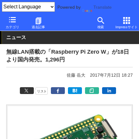
Powered by
Translate
PC Watch
市場
IoT
その他
カテゴリ
過去記事
検索
Impressサイト
ニュース
無線LAN搭載の「Raspberry Pi Zero W」が18日
より国内発売。1,296円
佐藤 岳大
2017年7月12日 18:27
リスト