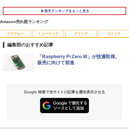
カラー 14型 薄型 軽量
￥139,500
楽天ランキングをもっと見る
￥29,800
Amazon売れ筋ランキング
イヤフォン
ミュージック
ドリンク
コミック
YOGAポーズの教科書 [ 綿本彰 ]
1
編集部のおすすめ記事
￥2,090
Anker Soundcore P40i オフホワイト
BRUCE WAYNE feat. Flo Milli, ATL Jacob
【Amazon.co.jp限定】 い・ろ・は・す 2L P
薬屋のひとりごと 17巻 (デジタル版ビッグガ
「Raspberry Pi Zero W」が技適取得。
[Explicit]
ET ラベルレス ×8本
ンガンコミックス)
販売に向けて前進
￥7,990
￥250
￥1,112
￥770
ザ・ファブル 全巻セット(1-22巻セット)
2
（ヤンマガKCスペシャル） [ 南勝久 ]
Anker Soundcore P31i ブラック
BRUCE WAYNE feat. Flo Milli, ATL Jacob
by Amazon 天然水 ラベルレス 500ml ×24本
異世界居酒屋「のぶ」(22) (角川コミックス・
Google 検索で当サイトの記事を優先表示させる
￥19,118
[Explicit]
富士山の天然水 バナジウム含有 水 ミネラル
エース)
ウォーター ペットボトル 静岡県産 500ミリリ
￥5,990
ットル (Smart Basic)
￥250
￥832
￥1,380
現代ギリシア語辞典第3版 [ 川原拓雄 ]
3
Anker Soundcore Liberty 5 ミッドナイトブ
見知らぬ糸
ONE PIECE モノクロ版 115 (ジャンプコミッ
￥19,800