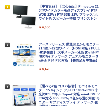
8月5日限定10倍＆抽選10000P！｜2021
R309-Apple Mac mini A1347 1点 MacO
【中古良品】【安心保証】Princeton 21.
1
1
1
年モデル！高性能ノートパソコン Windo
S Catalina 10.15.7/CPU Core i5-4260U/
5型ワイドカラー液晶ディスプレイ PTF
ws11 富士通 LIFEBOOK A5511 第11世
メモリ 4GB/SATA 500GB intel HD Grap
WDE-22W / PTFBDE-22W ブラック/ ホ
代Celeron 6305U最大メモリ32GB 秒速
hics 5000 1536MB グラフィックス搭載
ワイト色 スピーカー搭載 プリンストン
起動新品SSD2TB テンキー内蔵 15.6型大
★送料無料【中古動作品】
画面 ノートパソコン中古 オフィス付き
￥4,050
Microsoftoffice2024可 送料無料 WIFI
￥6,480
￥15,120
アースドリームス 厳選おまかせモニター
2
中古パソコン | NEC | Mate MRL36L-5 |
21.5型〜27型ワイド 【HDMI対応 / FULL
2
Windows11 | デスクトップ | 一年保証 |
HD解像度】 大手メーカー液晶 (Dell/HP/
新古品ノートパソコン Intel Celeron Wi
第9世代 | Core i3 9100 3.6(〜最大4.2)G
NEC等) テレワーク デュアルモニター S
2
ndows11 Pro Office 2024付き メモリ16
Hz | MEM:8GB | SSD:256GB(新品) | DV
witch PS4 PS5対応 【整備済み中古品】
GB SSD512GB 12型/14型選択可 Blueto
Dマルチ | Win11Pro64bit
oth 無線LAN USB3.0 軽量 モバイル ビ
￥6,470
ジネス 在宅勤務 学生向け
￥15,000
￥21,980
【選べる2色 コスパ抜群】モバイルモニ
3
【エントリーでポイント100％還元のチ
ター 15.6インチ フルHD 100%sRGB 非
3
ャンス】GMKtec G5S ミニpc 【Intel N
光沢IPS パネル Type-C対応 miniHDMI V
【1500円OFFクーポン】【DVDドライブ
5095 DDR5 8GB 128GB SSD】mini pc
ESA対応 650g/889g 2色から選択可能 モ
3
&テンキー】ノートパソコン 中古パソコ
Windows11 Pro 超軽量 4コア/4スレッド
ニター サブディスプレイ テレワーク 在