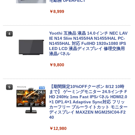
ン 15.6インチ SSD256GB メモリ8GB C
2.9GHz ミニパソコン M.2 2242 SATA WI
宅勤務 UPERFECT
ore i3-8130U 第8世代 Microsoft Office
FI6 Bluetooth5.2 4K 2画面出力 デスク
付き Windows11 東芝 dynabook B65
トップPC NucBox みにpc 省エネ オフィ
￥8,999
ノートパソコン 中古 PC パソコン 中古ノ
ス
ートPC 最大SSD1TB 最大メモリ16GB
￥46,248
￥21,800
Yoothi 互換品 液晶 14.0インチ NEC LAV
4
IE N14 Slim N1455/HA N1455/HAL PC-
N1455HAL 対応 FullHD 1920x1080 IPS
Office2024付き デスクトップPC デスク
LED LCD 液晶ディスプレイ 修理交換用
4
【★最大100%ポイント】【新生活応援・
トップ パソコン ビジネス 第14世代 core
液晶パネル
4
2026】【Office 2019 H&B】【カメラ×F
i7 第12世代 corei3 corei5 Windows11
HD】富士通 LIFEBOOK U939/第8世代 C
SSD 128GB～2TB メモリ8GB～32GB 2
￥9,800
ore i5/メモリ:8GB/M.2 SSD:256GB/512
年保証 安い 激安 オフィス業務 事務作業
GB/1TB/Wi-fi/Bluetooth/13.3型/HDMI/U
デスクワーク 動画視聴 おしゃれ 本体の
SB-C/USB3.1/パソコン 中古PC 中古ノー
み
トパソコン Windows11
【期間限定10%OFFクーポン 8/12 10時
5
￥45,700
まで】 ゲーミングモニター 24.5インチ F
￥25,800
HD 240Hz 1ms Fast IPSパネル HDMI2.0
×1 DP1.4×1 Adaptive Sync対応 フリッ
カーフリー ブルーライトカット モニター
★レノボ / Lenovo ThinkCentre M70q
ディスプレイ MAXZEN MGM25IC04-F2
5
ノートパソコン 新品 14インチ Office搭
Tiny Gen 5 12TES7DK00 (Windows 11
40
5
載 Windows11 Pro 日本語キーボード メ
Pro/インテル Core i5 14500T/メモリ:16
モリ 12GB SSD 128GB 256GB 512GB 1
GB/SSD:256GB)【デスクトップパソコ
￥12,980
TB Webカメラ WiFi Bluetooth 選べる
ン】【送料無料】