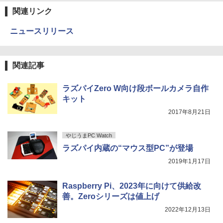
ラック
クスDIGITAL)
by Amazon 天然水ラベルレス 2L×9本
関連リンク
￥250
￥14,990
￥594
￥1,117
ニュースリリース
実写映画『ブルーロック』公式PHOTO
4
【2026年アップグレード版】AOKIMI ワイヤ
On My Road (Stadium ver.)
HUNTER×HUNTER モノクロ版 39 (ジャンプ
BOOK （講談社 MOOK） [ 講談社 ]
関連記事
レスイヤホン bluetooth イヤホン V12 小型
コミックスDIGITAL)
by Amazon 炭酸水 ラベルレス 500ml ×24本
軽量 ブルートゥースHi-Fi 最大36時間再生 ぶ
強炭酸水 ペットボトル 500ミリリットル (Sm
￥250
￥2,200
るーとゅーす コードレス ENCノイズキャン
art Basic)
￥572
ラズパイZero W向け段ボールカメラ自作
セリング 自動ペアリング Type-C充電 マイク
キット
付き 防水 タッチ式音量調整 スポーツ/通勤/通
￥1,625
学/WEB会議(ホワイト)
2017年8月21日
細胞の分子生物学 [ 中村 桂子 ]
On My Road (Stadium ver.)
スーパーの裏でヤニ吸うふたり 9巻 (デジタル
5
￥1,964
版ビッグガンガンコミックス)
コカ・コーラ やかんの麦茶 from 爽健美茶 ラ
やじうまPC Watch
￥22,000
ベルレス 650mlPET×24本
￥250
ラズパイ内蔵の“マウス型PC”が登場
￥810
Xiaomi シャオミ REDMI Buds 8 Lite ワイヤ
￥2,009
2019年1月17日
レスイヤホン Bluetooth 5.4 ノイズキャンセ
リング ANC 36時間再生
Raspberry Pi、2023年に向けて供給改
￥3,480
善。Zeroシリーズは値上げ
2022年12月13日