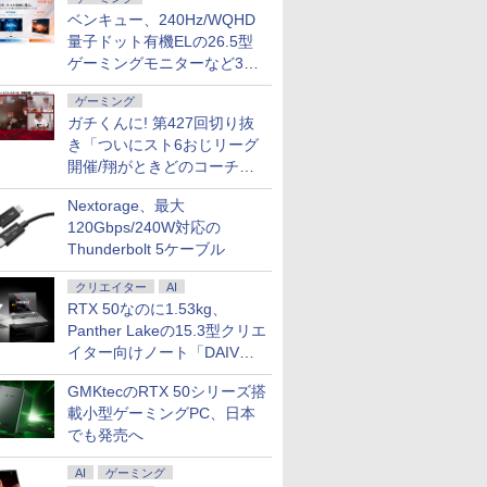
ベンキュー、240Hz/WQHD
量子ドット有機ELの26.5型
ゲーミングモニターなど3機
種
ゲーミング
ガチくんに! 第427回切り抜
き「ついにスト6おじリーグ
開催/翔がときどのコーチ就
任など」
Nextorage、最大
120Gbps/240W対応の
Thunderbolt 5ケーブル
クリエイター
AI
RTX 50なのに1.53kg、
Panther Lakeの15.3型クリエ
イター向けノート「DAIV
Z5」
GMKtecのRTX 50シリーズ搭
載小型ゲーミングPC、日本
でも発売へ
AI
ゲーミング