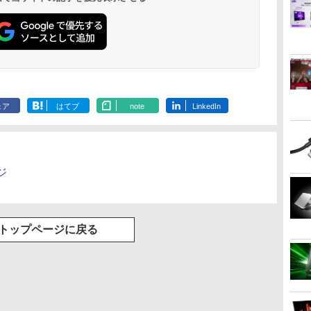
.
Anker Soundcore
On My Road
by Amazon 炭酸水
ONE PIECE モノクロ
【2026年アップグレ
On My Road
by Amazon 天然水
HUNTER×HUNTER
Xiaomi シャオミ
BUGS LIFE
コカ・コーラ やかんの
スーパーの裏でヤニ吸
Liberty 5 アプリコッ
(Stadium ver.)
ラベルレス 500ml
版 115 (ジャンプコミ
ード版】AOKIMI ワ
(Stadium ver.)
ラベルレス 2L×9本
モノクロ版 39 (ジャ
REDMI Buds 8 Lite ワ
麦茶 from 爽健美茶 ラ
うふたり 9巻 (デジタル
￥250
トピンク
×24本 強炭酸水 ペッ
ックスDIGITAL)
イヤレスイヤホン
ンプコミックス
イヤレスイヤホン
ベルレス
版ビッグガンガンコミ
￥250
￥250
￥1,117
ェア
はてブ
note
LinkedIn
水
トボトル 500ミリリ
bluetooth イヤホン
DIGITAL)
Bluetooth 5.4 ノイズ
650mlPET×24本
ックス)
￥-
￥1,625
￥594
￥1,964
￥572
￥2,980
￥2,009
￥810
ットル (Smart
V12 小型軽量 ブルー
キャンセリング ANC
Basic)
トゥースHi-Fi 最大
36時間再生
36時間再生 ぶるーと
ゅーす コードレス
ENCノイズキャンセ
ジ
リング 自動ペアリン
グ Type-C充電 マイ
ク付き 防水 タッチ式
音量調整 スポーツ/通
勤/通学/WEB会議(ホ
トップページに戻る
ワイト)