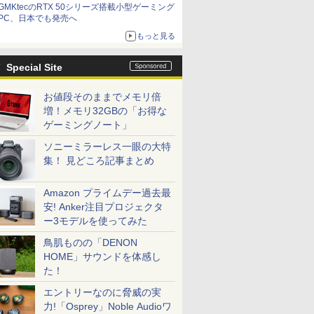
GMKtecのRTX 50シリーズ搭載小型ゲーミング
PC、日本でも発売へ
もっと見る
Special Site
お値段そのままでメモリ倍
増！メモリ32GBの「お得な
ゲーミングノート」
ソニーミラーレス一眼の大特
集！ 見どころ記事まとめ
Amazon プライムデー過去最
安! Anker注目プロジェクタ
ー3モデルを使ってみた
鳥肌ものの「DENON
HOME」サウンドを体感し
た！
エントリーなのに脅威の実
力!「Osprey」Noble Audioワ