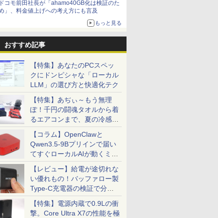
ドコモ前田社長が「ahamo40GB化は検証のた
め」、料金値上げへの考え方にも言及
もっと見る
おすすめ記事
【特集】あなたのPCスペッ
クにドンピシャな「ローカル
LLM」の選び方と快適化テク
【特集】あぢぃ～もう無理
ぽ！千円の闘魂タオルから着
るエアコンまで、夏の冷感グ
ッズ一挙紹介
【コラム】OpenClawと
Qwen3.5-9Bプリインで届い
てすぐローカルAIが動くミニ
PC「SER9 Pro」
【レビュー】給電が途切れな
い優れもの！バッファロー製
Type-C充電器の検証で分か
ったこと
【特集】電源内蔵で0.9Lの衝
撃。Core Ultra X7の性能を極