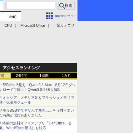
Impress サイト
全カテゴリ
CPU
Microsoft Office
アクセスランキング
時間
24時間
1週間
1カ月
一部Fable 5超え「Qwen3.8-Max」8月12日ダウ
ンロード可能に！Qwen3.8-27Bも順次
キオクシア、メモリ不足をフラッシュメモリで
補う拡張モジュール
メモリ8GBで仕事なんて無理……そう思ってい
た時期が僕にもありました
AI搭載の無料オフィスアプリ「GenOffice」公
開。Word/Excel形式にも対応