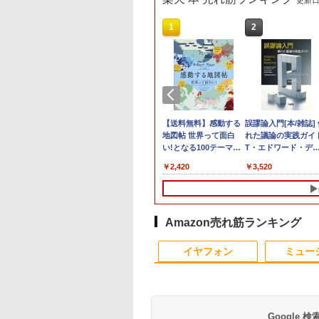
更新日時
10
10
10
1
1
1
1
2
2
2
2
 フルHD 13.3イン
026年最新改良版・
 ウォーハンマー
ゲーミングPC 中古美
Acer ゲーミングモニタ
あんずまろんタロット
中古ノートパソコン 新
【訳あり品】中古パソ
【500円クーポン＋ポ
【送料無料】感動する
＼8月限定エントリ
【マラソンセール期
Dell モニター 19イ
誤謬論入門[本/雑誌]
ELL Vostro 5301
金属製】【タッチ
,000 コンバットパト
品 フルHD 15.6インチ
ー 24.5インチ フルHD
世界Ver. [ あんずまろ
生活セット 2026
コン | NEC | Mate
イント最大31.5%還
地図帖 世界って面白
P10倍／【中古】 ノ
中ポイント5倍】中
P1917S IPSパネル
れた議論の実践ガイド
13.3W/FHD(1920x1080)
ndows11 卓越性能
】モバイルモニタ
 2026年 8/19号
OMEN by HP 15-
200Hz 0.5ms(GTG) 広
ん ]
Windows11搭載
MKM34B-1 |
元！】モバイルモニタ
い!となる100テーマ／
トパソコン
スクトップパソコン 
1280x1024 スクエア
T・エドワード・デ
世代Core i5-
15.6インチ タッチパ
誌]
dc1000TX /
視野角 VA 非光沢
Office付き 15.6型 大手
Windows11 | デスクト
ー 15.6 インチ FHD
イアン・ライト／
windows11 office
8世代 Core i5
HDMI USBハブ 高さ
マー/著 小西卓三/監
,789
,580
748
￥63,990
￥14,680
￥4,620
￥13,900
￥10,000
￥8,490
￥2,420
￥22,770
￥12,980
￥8,800
￥3,520
5G7 8GB 爆速
 ワイヤレス接続
Windows11/ 高性能 第
sRGB 99% AMD
メーカー 第6〜8世代
ップ | 一年保証 | 第7世
1920×1080 1080P Fast
Infographic．ly／片山
Lenovo レノボ
Windows11 高速
整 中古ディスプレイ
今村真由子/訳
e式256GB-SSD
内蔵 自立スタンド
8世代Core i7-8750H/
FreeSync Premium
Core i3/i5 メモリ8GB
代 | Core i5 7500
IPS パネル 非光沢
美佳子
ThinkPad L390
SSD128GB メモリ8
ラ 無線 Office付き
イルモニター スタ
16GB/ 爆速NVMe式
HDR10 ブラックブー
SSD最大1TB 高速SSD
3.4(〜最大3.8)GHz |
1000:1 高コントラスト
20NSS25A00 Core i5
Type-C DisplayPort
n11【中古ノートパ
 ゲーミングモニタ
256GB-SSD + 2TB-
スト VRB対応 ブルー
搭載 初期設定済み テレ
MEM:8GB |
超軽量 600g スピーカ
世代 メモリー8GB 
Lenovo ThinkStati
ン 中古パソコン
1080PフルHD 高画
HDD/ NVIDIA RTX
ライト低減 HDMI 2.0
ワーク応援 在宅勤務 学
SSD:256GB | DVD-
ー内蔵 Type-C/HDMI
速SSD256GB 整備
P330 初期設定済 す
Amazon売れ筋ランキング
PC】送料無料 あ
デュアルモニター
2070/ カメラ/ 無線/
DisplayPort v1.2 Acer
生向け FU25-repc ノー
ROM | 無線LAN:あり |
接続 PS5/Switch/PC/ス
品 pc win11 os 中
使える 90日保証 送
対応 即日発送
モニター ポータブ
Office付き/ Win11【中
Display Widget Nitro
トPC 中古パソコン
Win11Pro64bit
マホ対応
ソコン すぐ使える 
無料
イヤフォン
ミュー
indows10も対応
ニター 選べる9パ
古ノートパソコン 中古
3年保証(パネルは1年)
ィス付きPC 送料無
 Win10）
ン
パソコン 中古PC】税
KG251QX3bmiipx
込送料無料 即日発送
Google