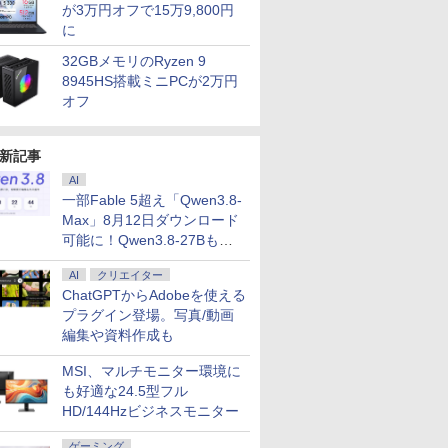
が3万円オフで15万9,800円
に
7
7
7
8
8
8
9
9
9
10
10
10
32GBメモリのRyzen 9
8945HS搭載ミニPCが2万円
オフ
新記事
お任せ
データ機
ス限定特
【在庫処分特価】【メ
MSI エムエスアイ MSI
anan(アンアン) 2026年
DELL Latitude 7320
I-O DATA｜アイオーデ
魔王城の料理番 〜コワ
良品 フルHD 13.3イン
【2026年最新改良版・
週刊 ウォーハンマー
ゲーミング
Acer ゲ
あんずまろ
AI
代 第11
DBX PC
来写真集
モリ
モニター PRO MP2412
8月19日号 No.2507[愛
Core i5 1145G7
ータ PCモニター ブラ
モテ魔族ばかりだけ
チ DELL Vostro 5301
高級金属製】【タッチ
40,000 コンバットパト
品 フルHD 
ー 24.5イ
世界Ver. 
一部Fable 5超え「Qwen3.8-
 第8世代
 23.8型
ン入りチェ
16GB/SSD256GB】
23.8インチ ディスプレ
とSEX] 【電子書籍】[
2.6GHz/16GB/256GB(SSD)/13.3W/FHD(1920x1080)
ック LCD-A241DBX
ど、ホワイトな職場で
Windows11 卓越性能
選択】モバイルモニタ
ロール 2026年 8/19号
OMEN by 
200Hz 0.
ん ]
Max」8月12日ダウンロード
る】
ド液晶
富田恭透 ]
Dynabook dynabook
イ パソコン 液晶 シン
anan編集部 ]
タッチパネル/Win11 外
[23.8型 /フル
す〜 6巻 【電子書
第11世代Core i5-
ー 15.6インチ タッチパ
[雑誌]
dc1000TX 
視野角 VA
￥33,000
￥13,950
￥880
￥34,300
￥14,430
￥792
￥41,789
￥14,580
￥2,748
￥63,990
￥14,680
￥4,620
可能に！Qwen3.8-27Bも順
15.6イン
用 ブラッ
B65/DN 第8世代 Core
プル コンパクト デザイ
装べたつきあり【中
HD(1920×1080) /ワイ
籍】[ ワイエム系 ]
1135G7 8GB 爆速
ネル ワイヤレス接続
Windows
sRGB 99
【メモリ
】
i5 メモリ16GB SSD
ン ビジネスシーン最適
次
古】【20260120】
ド /75Hz]
NVMe式256GB-SSD
電池内蔵 自立スタンド
8世代Core 
FreeSync
B 選べる】
256GB 15.6インチ
オフィス 店舗 テレワー
AI
クリエイター
カメラ 無線 Office付き
モバイルモニター スタ
16GB/ 爆
HDR10 
 256GB
15.6型 DVDスーパーマ
ク リフレッシュレート
Win11【中古ノートパ
ンド ゲーミングモニタ
256GB-SS
スト VRB
ChatGPTからAdobeを使える
ルチ Windows11 Wi-
100Hz 目の疲れ軽減 簡
ソコン 中古パソコン
ー 1080PフルHD 高画
HDD/ NVI
ライト低減 H
プラグイン登場。写真/動画
 &
Fi Bluetooth テンキー
単組立 高コントラスト
中古PC】送料無料 あ
質 デュアルモニター
2070/ カメ
DisplayPor
編集や資料作成も
る】 【中
付き HDMI WPS
アクセサリースロット
す楽対応 即日発送
サブモニター ポータブ
Office付き
Display Wi
古PC】
Office付き オフィス
（Windows10も対応
ルモニター 選べる9パ
古ノートパ
3年保証(パ
MSI、マルチモニター環境に
き 無線
ノートパソコン 中古パ
可能 Win10）
ータン
パソコン 
KG251QX3
も好適な24.5型フル
fice付き
ソコン 安心90日保証
込送料無料
HD/144Hzビジネスモニター
【中古】
ゲーミング