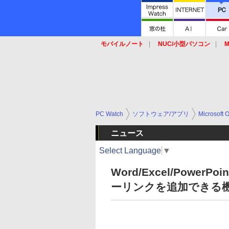
モバイルノート
NUC/小型パソコン
M
SSD
キーボード
マウス
PC Watch
ソフトウェア/アプリ
Microsoft O
ニュース
Select Language
▼
Word/Excel/Powe
ーリンクを追加できる