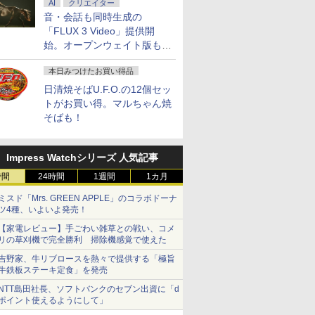
AI
クリエイター
音・会話も同時生成の
「FLUX 3 Video」提供開
始。オープンウェイト版も計
画
本日みつけたお買い得品
日清焼そばU.F.O.の12個セッ
トがお買い得。マルちゃん焼
そばも！
Impress Watchシリーズ 人気記事
時間
24時間
1週間
1カ月
ミスド「Mrs. GREEN APPLE」のコラボドーナ
ツ4種、いよいよ発売！
【家電レビュー】手ごわい雑草との戦い、コメ
リの草刈機で完全勝利 掃除機感覚で使えた
吉野家、牛リブロースを熱々で提供する「極旨
牛鉄板ステーキ定食」を発売
NTT島田社長、ソフトバンクのセブン出資に「d
ポイント使えるようにして」