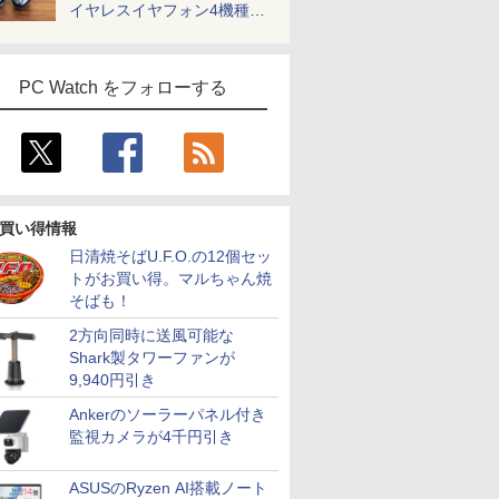
イヤレスイヤフォン4機種を
一気に聴く
PC Watch をフォローする
買い得情報
日清焼そばU.F.O.の12個セッ
トがお買い得。マルちゃん焼
そばも！
2方向同時に送風可能な
Shark製タワーファンが
9,940円引き
Ankerのソーラーパネル付き
監視カメラが4千円引き
ASUSのRyzen AI搭載ノート