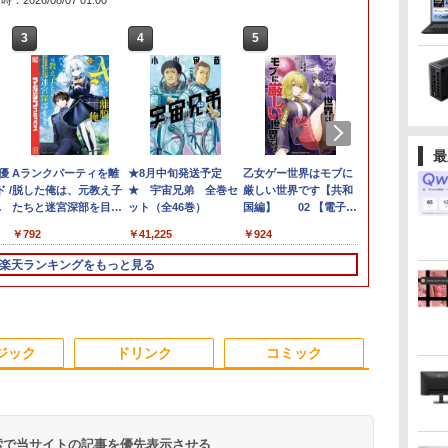
：2026/08/07 01:00
3
3
3
3
4
4
4
4
5
5
5
5
6
6
6
最
ーで
間
ンチ
 優
ノートパソコン
【エントリーでポイン
【楽天1位!1,600円OFF
Aランクパーティを離
MS Office 2024 H&B
【中古】HP Pro Mini
MAXZEN ゲーミングモ
★8月中旬発送予定
MS Office 2024 H&B
【展示品・代引不可】
【2K 光沢パネル 超軽
乙女ゲー世界はモブに
福袋機種店長
アイ・オー・
【楽天ブック
ー
古デ
 /
Surface Pro 5 高性能
ト100％還元のチャン
クーポン 8/4 20:00-
脱した俺は、元教え子
搭載｜中古ノートパソ
400 G9 Core i5-
ニター 23.8インチ
★ 宇宙兄弟 全巻セ
搭載｜14型 WEBカメ
富士通 FUJITSU デス
量470g】モバイルモニ
厳しい世界です【共和
【CPU 第12世
器 LCD-A241
典】白波瀬海
第
イ
第7世代Core i5-7300U
ス】GMKtec ミニpc
8/11 01:59】Xiaomi
たちと迷宮深部を目指
コン Windows11
12500T メモリ16GB
180Hz FHD
ット（全46巻）
ラ 指紋認証 搭載モデ
クトップPC FMV
ター 14インチ 2K
国編】 02 【電子書
世代 第10世代
用LCDモニター
（仮）(サイ
付き
調
訳
WEBカメラ内蔵
G3S【Intel N95 DDR4
Monitor A24i 2026 デ
す。（13） 【電子書
Office付｜Dynabook
SSD256GB
(1920×1080) HDMI2.1
ル｜中古 ノートパソコ
Desktop Fシリーズ
2160x1440 3:2 アスペ
籍】[ 三嶋 与夢 ]
Core i5 選べ
フルHD ワイ
キ1枚付き) [ 
￥24,890
￥51,505
￥12,580
￥792
￥29,800
￥49,500
￥12,980
￥41,225
￥29,800
￥149,800
￥12,999
￥924
￥25,990
￥14,430
￥4,180
Windows 11 Pro MS
8GB 256GB/512GB
ィスプレイ 1080P 23.8
籍】[ ユーリ ]
B55M Core i5 第8世代
Windows11Pro 省スペ
DP1.4 sRGB128％ IPS
ン Windows11 Office
F55-K1 23.8型/ Core
クト 100%sRGB
【13.3インチ 
ADSパネル採
GB
0ffice 2024選択可 12.3
SSD】 4コア 4スレッ
インチ 144Hzリフレッ
8265U メモリ 8GB
ース 小型 デスクトッ
Adaptive-Sync ブルー
付き｜Dell Latitude
i5-1235U/ メモリ
400cd/m? 光沢IPS パ
チ 選べる 】
ク【5年保証
楽天ランキングをもっと見る
 8
型 2K液晶(2560x1440)
ド mini pc Windows11
シュレート sRGB99%
SSD 256GB 15.6型
プPC
ライトカット 非光沢
5400｜Core i5 第8世代
16GB/ SSD 512GB/
ネル 色鮮やか 470g 超
ー16GB 8G
高
on
Wi-Fi Mini-DP
Pro 最大3.4GHz WIFI5
1670万色 300nits ΔE＜
WEBカメラ テンキー
フリッカーフリー ホワ
以降 1.60GHz 4コア 8
Windows 11/ 2024
軽量 Type-C対応
【SSD 512GB
済み
ぐ
Bluetooth
BT5.0 小型 M.2 2242
1 低ブルーライト 大画
HDMI 無線 Wi-Fi 整備
イト MGM24CH01-
スレッド メモリ 8GB
Office付き/ 2025年1月
miniHDMI モニター サ
選べる】
古パ
料
SurfaceConnect
ミニパソコン 2画面 超
面 TÜV認証 目にやさし
済み 新品無線マウス
F180 マクスゼン
SSD 256GB｜中古パソ
モデル
ブディスプレイ テレワ
【Windows11
オフ
USB3.0
静音 超軽量 高性能 み
い 調整可能なスタンド
セキュリティソフト 無
コン 中古ノートパソコ
ーク EVICIV
Win10 選べ
ジック
ドリンク
コミック
料
にpc nucbox 省エネ
VESA
料プレゼント
ン 中古PC
古パソコン中
小型 コンパクト
Webカメラ付
Wi-Fi付き Of
 検索で当サイトの記事を優先表示させる