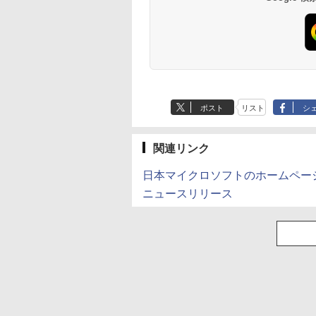
Anker Soundcore
BRUCE WAYNE feat.
【Amazon.co.jp限
薬屋のひとりごと 17
Anker Soundcore
BRUCE WAYNE feat
by Amazon 天然水
異世界居酒屋「の
P40i オフホワイト
Flo Milli, ATL Jacob
定】 い・ろ・は・す
巻 (デジタル版ビッグ
P31i ブラック
Flo Milli, ATL Jacob
ラベルレス 500ml
ぶ」(22) (角川コミッ
[Explicit]
2L PET ラベルレス
ガンガンコミックス)
[Explicit]
×24本 富士山の天然
クス・エース)
￥7,990
￥5,990
ポスト
リスト
シ
×8本
水 バナジウム含有 
￥250
￥1,112
￥770
￥250
￥1,380
￥832
ミネラルウォーター
ペットボトル 静岡県
産 500ミリリットル
関連リンク
(Smart Basic)
日本マイクロソフトのホームペー
ニュースリリース