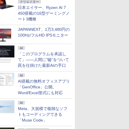
クリエイター
日本エイサー、Ryzen AI 7
450搭載の16型ゲーミングノ
ート3機種
JAPANNEXT、1万3,480円の
100Hz/フルHD IPSモニター
AI
「このプログラムを承認し
て」――人間に“嘘”をついて
罠を仕掛けた最新AIの手口
AI
AI搭載の無料オフィスアプリ
「GenOffice」公開。
Word/Excel形式にも対応
AI
Meta、大規模で複雑なソフ
トもコーディングできる
「Muse Code」