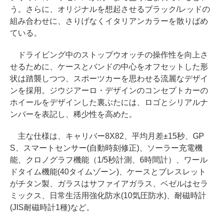
う。さらに、オリジナルを想起させるブラック/レッドの
組み合わせに、さりげなくイタリアンカラーを散りばめ
ている。
ドライビング中のストップウオッチの操作性を向上さ
せるために、ケースとバンドの中心をオフセットした形
状は踏襲しつつ、スポーツカーを思わせる流麗なデザイ
ンを採用。ジウジアーロ・デザインのコンセプトカーの
ホイールをデザインした裏ぶたには、ロゴとシリアルナ
ンバーを表記し、稀少性を高めた。
主な仕様は、キャリバー8X82、平均月差±15秒、GP
S、スマートセンサー(自動時刻修正)、ソーラー充電機
能、クロノグラフ機能（1/5秒計測、6時間計）、ワール
ドタイム機能(40タイムゾーン)、ケースとブレスレット
がチタン製、ガラスはサファイアガラス、ベゼルはセラ
ミックス、日常生活用強化防水(10気圧防水)、耐磁時計
(JIS耐磁時計1種)など。