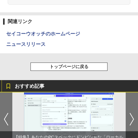
Panasonic Let's note CF-LV7 軽量 14
HDMI DisplayPort 2画面出力 中古パソ
5
型 FHD(1920×1080)ノートパソコン 第8
コン pc デスクトップPC 本体
￥16,820
世代 Core i5/メモリ 8GB/SSD 256GB/W
EBカメラ/WIFI/HDMI/VGA win11&office
関連リンク
￥41,999
2019搭載整備済み品/送料無料
セイコーウオッチのホームページ
￥22,500
ニュースリリース
トップページに戻る
おすすめ記事
【特集】あなたのPCスペックにドンピシャな「ローカル