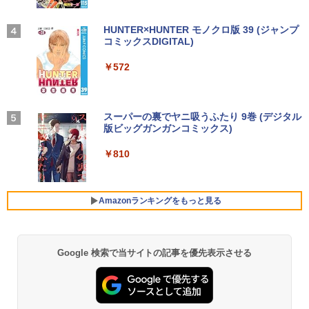
￥1,625
ンス】GMKtec G10 ミニPC【AMD Ryz
【3年保証】PS5対応 23.8型 液晶モニタ
3
en 5 3500U DDR4 16GB 512GB/256GB/
ー フルHD IPS リフレッシュレート 100H
オレンジページ 2026 10/17号増刊＜グレ
4
エントリーで最大10倍！充実機能ノート
1T SSD】4C/8T 3.7GHz 64GB 16T拡張
z VESA 対応 スピーカー HDMI VGA モニ
【2026年アップグレード版】AOKIMI ワイヤ
On My Road (Stadium ver.)
HUNTER×HUNTER モノクロ版 39 (ジャンプ
ー＞ [雑誌]
3
パソコン テンキー/DVD/WEBカメラ内蔵
Windows11 Pro 8K/4K 3画面出力 LAN *
ター 液晶 液晶モニター 液晶ディスプレ
レスイヤホン bluetooth イヤホン V12 小型
コミックスDIGITAL)
by Amazon 天然水ラベルレス 2L×9本
第8世代Core i3/i5 Core i7 最大メモリ16
2 WiFi5 Bluetooth5.0 Nucbox みにpc
イ 23.8インチ パソコンモニター 新品 Fe
軽量 ブルートゥースHi-Fi 最大36時間再生 ぶ
￥250
￥1,689
GB 新品SSD256GB 東芝 NEC有名メー
Ryzen 5 N95/N97/N100/4300U/N150よ
uVision FSID24BF0SI フュービジョン
るーとゅーす コードレス ENCノイズキャン
￥572
￥1,117
カー15.6型 DVD内蔵 15.6インチ HDMI P
り高性能
ゲーミングモニター
セリング 自動ペアリング Type-C充電 マイク
olaris Office搭載 最新MicrosoftOffice2
付き 防水 タッチ式音量調整 スポーツ/通勤/通
024可 Windows11 長期保証 中古PC
学/WEB会議(ホワイト)
￥61,999
￥10,980
On My Road (Stadium ver.)
スーパーの裏でヤニ吸うふたり 9巻 (デジタル
細胞の分子生物学 [ 中村 桂子 ]
5
￥18,000
￥1,964
版ビッグガンガンコミックス)
【Amazon.co.jp限定】 伊藤園 磨かれて、澄
みきった日本の水 2L 8本 ラベルレス [ ケース
￥250
￥22,000
【中古ゲーミングPC】ドスパラ GALLE
アイリスオーヤマ △ポータブルモニター
] [ 水 ] [ ペットボトル ] [ 箱買い ] [ ストック
4
4
￥810
RIA RT5 / GeForce GTX 1660 / Ryzen 5
15.6インチ DP-EF164S-B ブラック
Xiaomi シャオミ REDMI Buds 8 Lite ワイヤ
] [ 水分補給 ]
良品 フルHD 13.3インチ TOSHIBA dyna
2600 / 16GB / M.2 SSD 256GB + HDD 1
レスイヤホン Bluetooth 5.4 ノイズキャンセ
4
book G83/M / Windows11/ 高性能 第8
TB / Windows11
リング ANC 36時間再生
￥13,068
￥998
世代Core i5-8250u/ 8GB/ 爆速NVMe式2
Amazonランキングをもっと見る
56GB-SSD/ カメラ/ 無線/ リカバリ/ Offi
￥49,980
￥3,480
ce付/ Win11【中古ノートパソコン 中古
パソコン 中古PC Office付きWindows1
1】 税込送料無料 あす楽対応 即日発送
【公式限定2年保証】 モニター 23インチ
5
Google 検索で当サイトの記事を優先表示させる
フルhd 高画質 100Hz VA ノングレア 非
【全品最大2500円OFFクーポン】【第8
5
￥18,990
光沢 スピーカー内蔵 3年保証 ディスプレ
世代 i7 高性能ビジネス PC】 Core i7 第
イ パソコンモニター PCモニター フルハ
8世代 Dell OptiPlex 3060 SFF Office付
イビジョン 21インチ 液晶モニター アイ
き Win11 メモリ16GB/32GB SSD256G
リスオーヤマ DT-JF * 安心延長保証対象
B/512GB/1TB USB3.0 WIFI子機付 DVD