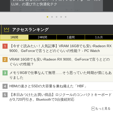
LLM」の選び方と快適化テク
●
●
●
●
●
アクセスランキング
1時間
24時間
1週間
1カ月
【今すぐ読みたい！人気記事】VRAM 16GBでも安いRadeon RX
9000、GeForceで言うとどのぐらいの性能？ - PC Watch
VRAM 16GBでも安いRadeon RX 9000、GeForceで言うとどの
ぐらいの性能？
メモリ8GBで仕事なんて無理……そう思っていた時期が僕にもあ
りました
HBMの速さとSSDの大容量を兼ね備えた「HBF」
【本日みつけたお買い得品】ロジクールのコンパクトキーボード
が3,720円引き。Bluetoothで3台接続対応
もっと見る