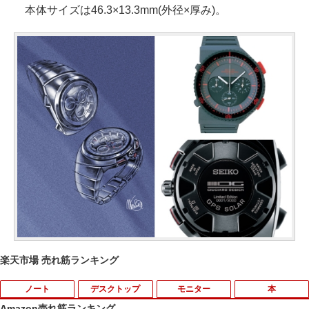
本体サイズは46.3×13.3mm(外径×厚み)。
楽天市場 売れ筋ランキング
ノート
デスクトップ
モニター
本
Amazon売れ筋ランキング