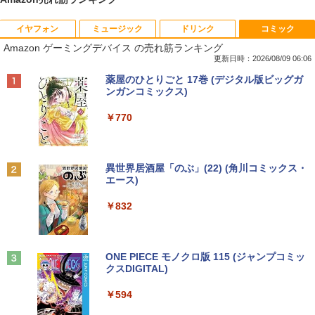
イヤフォン
ミュージック
ドリンク
コミック
【マラソン限定価格】中古 NEC Lavie N
【訳あり品】中古パソコン | NEC | Mate
【マラソンセール期間中ポイント5倍】
【 限定生産・特典つき 】YUZURU2027
1
1
1
1
Amazon ゲーミングデバイス の売れ筋ランキング
S700/NAB Core i7 8565U 第8世代CPU
MKM34B-1 | Windows11 | デスクトップ
【まとめ買いでお得】 中古モニター 18.5
羽生結弦カレンダー壁掛け版 [ 能登 直 ]
メモリ8GB SSD480GB+SSD16GB[Opta
| 一年保証 | 第7世代 | Core i5 7500 3.4
インチ WXGA 1366x768 ノングレア DE
更新日時：2026/08/09 06:06
neMemory]内蔵 15インチ フルHD Wind
(〜最大3.8)GHz | MEM:8GB | SSD:256G
LL E1916H DisplayPort VGA ケーブル
￥5,170
Anker Soundcore P40i オフホワイト
BRUCE WAYNE feat. Flo Milli, ATL Jacob
by Amazon 天然水 ラベルレス 500ml ×24本
薬屋のひとりごと 17巻 (デジタル版ビッグガ
ows11 Home WEBカメラ 無線LAN テン
B | DVD-ROM | 無線LAN:あり | Win11Pr
付き サブモニターにおすすめ 動作確認済
[Explicit]
富士山の天然水 バナジウム含有 水 ミネラル
ンガンコミックス)
キー Blu-ray PC-NS700NAB 1年保証 レ
o64bit
み 30日保証 送料無料
ウォーター ペットボトル 静岡県産 500ミリリ
￥7,990
ビュー特典:WPS Office Bランク ノート
ットル (Smart Basic)
￥250
￥770
パソコン
￥10,000
￥3,900
夢をかなえるゾウ 子ども版1 おかしな
2
￥1,380
￥19,800
神様ガネーシャとひみつの教え [ 水野敬
也 ]
Anker Soundcore P31i ブラック
BRUCE WAYNE feat. Flo Milli, ATL Jacob
異世界居酒屋「のぶ」(22) (角川コミックス・
【エントリーでポイント10倍】 16GBメ
【期間限定10%OFFクーポン 8/12 10時
2
2
[Explicit]
エース)
【Amazon.co.jp限定】 い・ろ・は・す 2L P
モリ Quadro P620 グラボ付き ワークス
まで】 モニター 21.5型 液晶ディスプレ
￥1,650
ET ラベルレス ×8本
￥5,990
【マラソンセール期間中ポイント5倍】中
テーション 中古 Aランク 良品 Win11 Pr
イ ベゼル ディスプレイ 液晶モニター PC
2
￥250
￥832
古ノートパソコン メーカーが選べる 型番
o Xeon E3 DELL Precision 3420 256G
モニター 壁掛け フリッカーレス FreeSy
￥1,112
おまかせ コスパ重視 Windows11 第8世
B SSD 500GB HDD DVD 省スペース デ
nc 21.5インチ 角度調節 FullHD ブルー
代 / 第10世代 Core i3 / i5 / i7 選択可能
スクトップパソコン 中古PC
ライトカット VAパネル VESAフル FHD
【中古】 ホルトハウス房子のお菓子
3
メモリ8GB SSD240GB以上 15.6インチ
ノングレア MAXZEN JM22CH02
おまかせ Wi-Fi 初期設定済 すぐ使える 9
Anker Soundcore Liberty 5 ミッドナイトブ
見知らぬ糸
ONE PIECE モノクロ版 115 (ジャンプコミッ
￥34,800
￥20,585
0日保証 送料無料
ラック
クスDIGITAL)
by Amazon 炭酸水 ラベルレス 500ml ×24本
￥9,480
強炭酸水 ペットボトル 500ミリリットル (Sm
￥250
art Basic)
￥15,980
￥14,990
￥594
【エントリーでポイント100％還元チャ
3