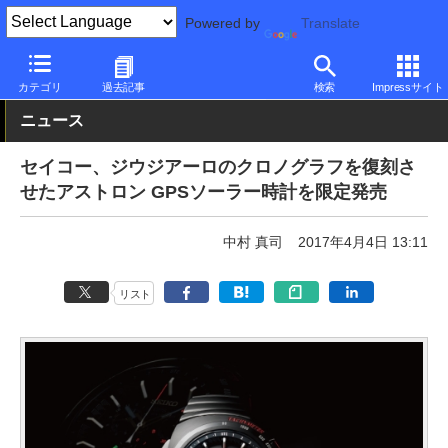
Powered by
Translate
PC Watch
半導体/周辺機器
その他
カテゴリ
過去記事
検索
Impressサイト
ニュース
セイコー、ジウジアーロのクロノグラフを復刻さ
せたアストロン GPSソーラー時計を限定発売
中村 真司
2017年4月4日 13:11
リスト