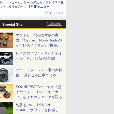
デル、ソニーセンサーのWebカメラを標準搭載
した小規模会議向け43型4Kモニター
もっと見る
Special Site
エントリーなのに脅威の実
力!「Osprey」Noble Audioワ
イヤレスイヤフォン4機種を
一気に聴く
レイズのパワーデザインホイ
ール「M6」に新色登場!!
ソニーミラーレス一眼の大特
集！ 見どころ記事まとめ
SOUNDPEATSのイヤカフ型
イヤフォン「UU2イヤーカ
フ」をイヤカフマニアが語る
鳥肌ものの「DENON
HOME」サウンドを体感し