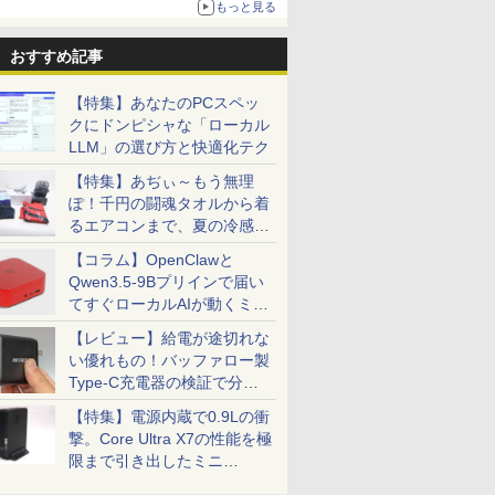
もっと見る
ニンテンドーeショップでは「大神 絶景版」が
67%オフで990円
おすすめ記事
【特集】あなたのPCスペッ
クにドンピシャな「ローカル
LLM」の選び方と快適化テク
【特集】あぢぃ～もう無理
ぽ！千円の闘魂タオルから着
るエアコンまで、夏の冷感グ
ッズ一挙紹介
【コラム】OpenClawと
Qwen3.5-9Bプリインで届い
てすぐローカルAIが動くミニ
PC「SER9 Pro」
【レビュー】給電が途切れな
い優れもの！バッファロー製
Type-C充電器の検証で分か
ったこと
【特集】電源内蔵で0.9Lの衝
撃。Core Ultra X7の性能を極
限まで引き出したミニ
PC「GPD BOX」