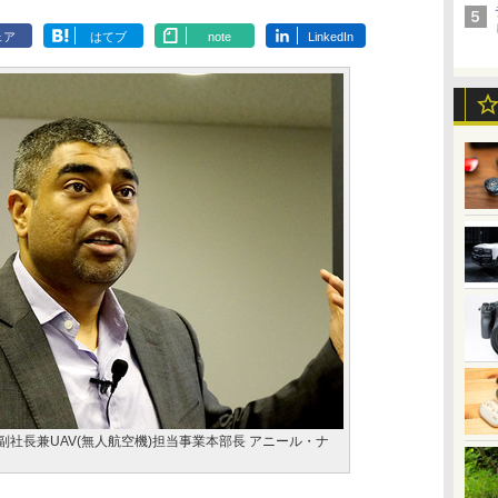
ェア
はてブ
note
LinkedIn
gy Group副社長兼UAV(無人航空機)担当事業本部長 アニール・ナ