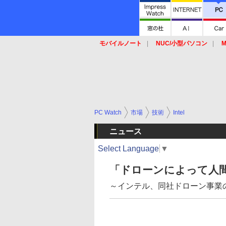
モバイルノート
NUC/小型パソコン
M
SSD
キーボード
マウス
PC Watch
市場
技術
Intel
ニュース
Select Language
▼
「ドローンによって人
～インテル、同社ドローン事業