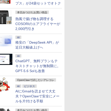
プス」が24袋セットでオトク
本日みつけたお買い得品
熱風で揚げ物を調理する
COSORIのエアフライヤーが
2,000円引き
AI
格安の「DeepSeek API」が
近日大幅値上げへ
AI
ChatGPT、無料プランもテ
キストチャットが無制限に。
GPT-5.6 Solも改善
OpenClawで試したいアレコレ
AI
ビジネス
AIにGmailを読ませて大丈
夫？OpenClawで安全にメー
ルを片付ける手順
本日みつけたお買い得品