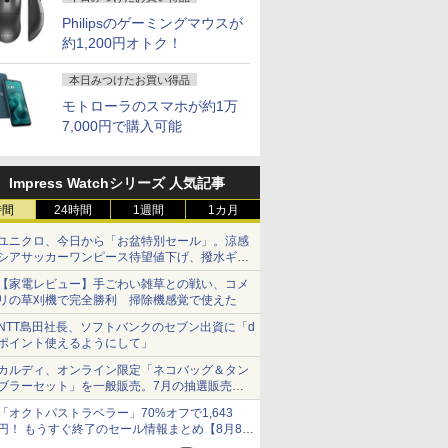
Philipsのゲーミングマウスが
約1,200円オトク！
本日みつけたお買い得品
モトローラのスマホが約1万
7,000円で購入可能
Impress Watchシリーズ 人気記事
時間
24時間
1週間
1カ月
ユニクロ、今日から「お盆特別セール」。涼感
シアサッカーワンピース待望値下げ、撥水ギア
ショーツは1990円に
【家電レビュー】手ごわい雑草との戦い、コメ
リの草刈機で完全勝利 掃除機感覚で使えた
NTT島田社長、ソフトバンクのセブン出資に「d
ポイント使えるようにして」
カルディ、オンライン限定「ネコバッグ＆タン
ブラーセット」を一般販売。7月の抽選販売の
当選無効分
「オクトパストラベラー」70%オフで1,643
円！ もうすぐ終了のセール情報まとめ【8月8日
更新】