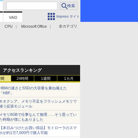
Impress サイト
全カテゴリ
CPU
Microsoft Office
アクセスランキング
時間
24時間
1週間
1カ月
HBMの速さとSSDの大容量を兼ね備えた
「HBF」
キオクシア、メモリ不足をフラッシュメモリで
補う拡張モジュール
メモリ8GBで仕事なんて無理……そう思ってい
た時期が僕にもありました
【本日みつけたお買い得品】モトローラのスマ
ホが約1万7,000円で購入可能