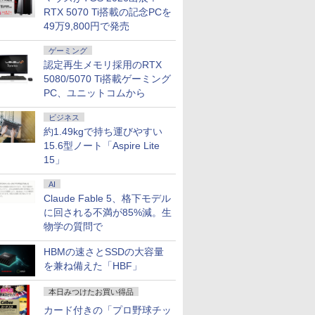
RTX 5070 Ti搭載の記念PCを
49万9,800円で発売
ゲーミング
認定再生メモリ採用のRTX
5080/5070 Ti搭載ゲーミング
PC、ユニットコムから
ビジネス
約1.49kgで持ち運びやすい
15.6型ノート「Aspire Lite
15」
AI
Claude Fable 5、格下モデル
に回される不満が85%減。生
物学の質問で
HBMの速さとSSDの大容量
を兼ね備えた「HBF」
本日みつけたお買い得品
カード付きの「プロ野球チッ