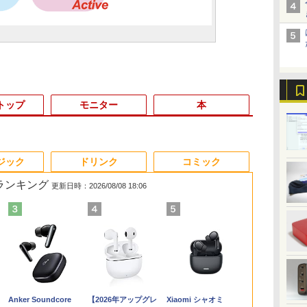
トップ
モニター
本
6
3
3
3
3
4
4
4
4
5
5
5
5
6
6
6
ジック
ドリンク
コミック
筋ランキング
更新日時：2026/08/08 18:06
＼11日まで限定
ン
メ
ダ
 タ
Yoothi 互換品 液晶
【漫画全巻セット】
【期間限定P15倍+最大
HP ProOne 600 G6
【1,000円クーポン＋ポ
超得2,000円OFF&P2倍
Win11搭載 デスクトッ
【いたわりセット付
MS Office 2024 H&B
【週末限定999円
液晶ディスプレイ 23イ
【中古】
【新品・Offi
Yoothi 互換品
ちいかわ な
Windows11
ス】
 シ
れ
15.6インチ N156BGA-
【中古】NARUTO（ナ
10%OFFクーポン】
AIO 21.5インチ 第10世
イント最大31.5%還
｜レッツノート｜
プパソコン一体型デス
き】1年をおいしくす
搭載｜中古ノートパソ
OFF！】 最新マイクロ
ンチ ディスプレイ フ
HUNTER×HUNTER(ハ
初期設定済】2
チ B133HAK0
くてかわいい
初心者 ゲー
ワ
限
EB3 NT156WHM-N30
ルト） ＜1〜72巻完結
【3年保証】東芝
代 Core i5 メモリ
元！】PCモニター 液
Microsoft office 2019
クトップ新品 Office付
こやかに過ごす養生手
コン Windows11
ソフトオフィス2024付
ィリップス 液晶モニタ
ンターハンター)/漫画
デル ノート
チ搭載 対応 E
（ワイドKC）
9
フル
NT156WHM-N34
＞ 岸本斉史
TOSHIBA
16GB Nvme M.2 SSD
晶ディスプレイ 24イン
H&B付き｜中古ノート
き 24型フルHD液晶一
帳2027 （インプレス手
Office付｜Core i5 第8
き microsoft office付
ー パソコンモニター
全巻セット◆C≪1〜39
Windows11
ン FullHD 19
]
￥149,800
￥10,000
￥20,750
￥27,500
￥48,800
￥10,143
￥29,800
￥52,999
￥3,080
￥33,800
￥84,000
￥11,480
￥20,900
￥35,980
￥11,900
￥1,100
て
8世
NT156WHM-N35
DYNABOOK
512GB Office付き
チ VA FHD 1080P フル
パソコン Windows11
体型 デスクトップパソ
帳2027） [ 久保奈穂実
世代 以降 SSD 512GB
き 中古パソコン 中古
ゲーミングモニター
巻（既刊）≫【即納】
Intel Core i5/i
IPS LED LC
Anker Soundcore
【2026年アップグレ
Xiaomi シャオミ
レ
ー
NT156WHM-N40
DYNABOOK B65/DN
Webカメラ WiFi Type-
HD 非光沢ディスプレ
office付｜メモリ8GB
コン Core i7 3615MQ
]
メモリ 8GB｜DELL
デスクトップパソコン
PCモニター 23.8
【コンビニ受取/郵便局
型/15.6型 メ
機能付き液晶