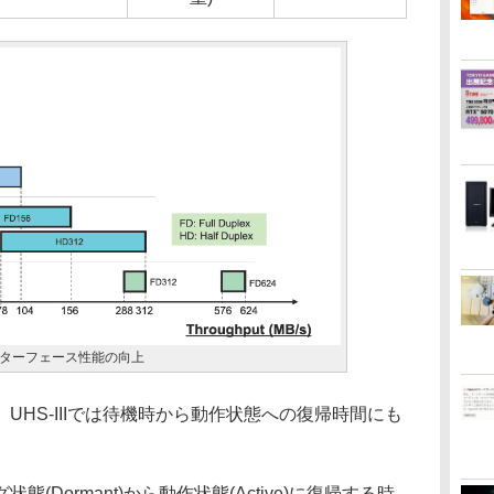
ターフェース性能の向上
HS-IIIでは待機時から動作状態への復帰時間にも
態(Dormant)から動作状態(Active)に復帰する時