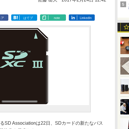
ェア
はてブ
note
LinkedIn
 Associationは22日、SDカードの新たなバス