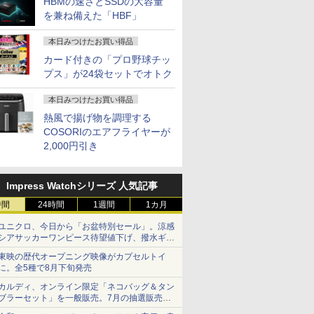
HBMの速さとSSDの大容量
を兼ね備えた「HBF」
本日みつけたお買い得品
カード付きの「プロ野球チッ
プス」が24袋セットでオトク
本日みつけたお買い得品
熱風で揚げ物を調理する
COSORIのエアフライヤーが
2,000円引き
Impress Watchシリーズ 人気記事
時間
24時間
1週間
1カ月
ユニクロ、今日から「お盆特別セール」。涼感
シアサッカーワンピース待望値下げ、撥水ギア
ショーツは1990円に
東映の歴代オープニング映像がカプセルトイ
に。全5種で8月下旬発売
カルディ、オンライン限定「ネコバッグ＆タン
ブラーセット」を一般販売。7月の抽選販売の
当選無効分