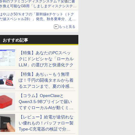
令和のファミコンディスクシステム？安価に書
き換え可能なGB用「しましまディスクシステ
ム」
はやぶさ50％オフの「新幹線eチケット（トク
だ値スペシャル28）」発売。秋冬乗車分、えき
ねっと限定
もっと見る
おすすめ記事
【特集】あなたのPCスペッ
クにドンピシャな「ローカル
LLM」の選び方と快適化テク
7
7
7
8
8
8
9
9
9
10
10
10
【特集】あぢぃ～もう無理
ぽ！千円の闘魂タオルから着
るエアコンまで、夏の冷感グ
ッズ一挙紹介
【コラム】OpenClawと
Qwen3.5-9Bプリインで届い
価格／ゲーミングPC 福袋 セット 新品 RTX5060 Ryzen7 5700X メモリ16GB SSD500GB
てすぐローカルAIが動くミニ
ce付き・
 13.3ン
んか小さ
【マラソンP5倍/10%オ
液晶モニター Dell Pro
タッチペンで音が聞け
I-O DATA（アイ・オ
アーティストのための
Dell Latitude 7320
【公式限定2年保証】
MS Office 2024 H&B
ちいかわ なんか小さ
【5倍ポイ
【最短翌日
ちいかわ 
 デスクトップPC WPS Office付き 1年保証 NVMe M.2 SSD 高性能 配信 動画編集 VTuber
PC「SER9 Pro」
026年モ
2.3 タッ
やつ（1）
フクーポン】中古ノー
22モニター E2225HM
る！ はじめてずかん
ー・データ機器） △27
人体解剖学 ドローイン
13.3インチ 第11世代
モニター 21.5インチ フ
搭載｜Microsoft
くてかわいいやつ
VisionOw
トパソコン o
くてかわい
【レビュー】給電が途切れな
ミングパソコン デスクトップパソコン【当日出荷】
パソコン
DP 40ピ
 [ ナガノ
トパソコン LTE対応
21.5型 フルHD リフレ
1000 英語つき はじめ
型ゲーミングモニタ
グ フォーム＆ポーズ [
Core i7 メモリ16GB
ルhd 高画質 100Hz VA
Surface Pro 7 + (Plus)
（5） （ワイドKC） [
ニター 14
新品 おすす
（2） （ワ
い優れもの！バッファロー製
 第14世代
20x1080
Windows11 Pro Office
ッシュレート 100Hz
て図鑑1000 はじめての
ー GigaCrysta LCD-
Tom Fox ]
SSD 512GB Office付
ノングレア 非光沢 ス
純正タイプカバーセッ
ナガノ ]
パネル 超薄
Note A W
ナガノ ]
￥39,800
￥12,100
￥5,478
￥15,488
￥5,500
￥66,000
￥11,600
￥69,800
￥1,210
￥16,980
￥136,400
￥1,210
Type-C充電器の検証で分か
7/i9 14
D タッチ
付き Panasonic Let's
VESA 対応 HDMI
ずかん こども 子ども 0
GD271SH/KS
き Webカメラ Wi-Fi 6
ピーカー内蔵 3年保証
ト｜Core i5 第11世代
納ケース付 1
【WEBオ
モリ
パネル
note CF-SV9 第10世代
DisplayPort VGA モニ
歳 1歳 2歳 3歳 4歳 小学
Type-C Windows11 中
ディスプレイ パソコン
メモリ 16GB ストレー
非光沢IPS
スモデル】1