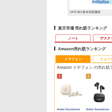
UHS-IIIの基本状態遷移
楽天市場 売れ筋ランキング
ノート
デスク
Amazon売れ筋ランキング
10
10
10
1
1
1
1
2
2
2
2
イヤフォン
ミュー
Amazon イヤフォン の売れ
0X メモリ16GB SSD500GB
式限定2年保証】
Office 2024 H&B
かわ なんか小さ
【5倍ポイント】
【最短翌日配送】ノー
ちいかわ なんか小さ
【★最大100%ポイン
中古パソコン | Dell |
引き出し付きモニター
MAZZEL 1st
【エントリーでポイ
【超特価】厳選大手
信じていた仲間達に
LTE対応 中古美品 /
 高性能 配信 動画編集 VTuber対応 eスポーツ
ー 21.5インチ フ
Microsoft
かわいいやつ
VisionOwl モバイルモ
トパソコン office付き
くてかわいいやつ
ト】【新生活応援・
OptiPlex 3070 SFF |
台(NM01 ミドルブラウ
photobook with
ト100％還元チャン
ーカー 液晶モニター
ンジョン奥地で殺さ
ッチ 10.5インチ
 高画質 100Hz VA
ace Pro 7 + (Plus)
） （ワイドKC） [
ニター 14インチ タッチ
新品 おすすめ FMV
（2） （ワイドKC） [
2026】【Office 2019
Windows11 | デスクト
ン) 【玄関先迄納品】
ZEAL [ MAZZEL ]
GMKtec G10 ミニ
ークレット 22-23型
かけたがギフト『無
Microsoft Surface
グレア 非光沢 ス
タイプカバーセッ
ノ ]
パネル 超薄型 自立型 収
Note A WA1-K3
ナガノ ]
H&B】富士通
ップ | 一年保証 | 第9世
ニトリ
PC【AMD Ryzen 5
イド フル
ガチャ』でレベル999
GO2 Model.1927 
600
,800
210
￥16,980
￥136,400
￥1,210
￥9,999
￥34,980
￥2,990
￥4,950
￥61,999
￥4,480
￥792
￥20,990
カー内蔵 3年保証
ore i5 第11世代
納ケース付 100％sRGB
【WEBオリジナルベー
MU937/Celeron 3865U/
代 | Core i5 9500
3500U DDR4 16GB
HD（1920x1080）
の仲間達を手に入れ
HD対応WUXGA/ 第
Anker Soundcore
Anker Soundcore
スプレイ パソコン
リ 16GB ストレー
非光沢IPSパネル アスペ
スモデル】15.6型
メモ
3.0(〜最大4.4)GHz |
512GB/256GB/1T
HDMI指定可 ノング
元パーティーメンバ
代CoreM3-8100Y/