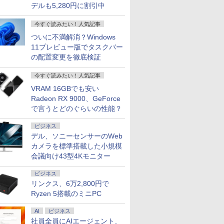
デルも5,280円に割引中
今すぐ読みたい！人気記事
ついに不満解消？Windows
11プレビュー版でタスクバー
の配置変更を徹底検証
今すぐ読みたい！人気記事
VRAM 16GBでも安い
Radeon RX 9000、GeForce
で言うとどのぐらいの性能？
ビジネス
デル、ソニーセンサーのWeb
カメラを標準搭載した小規模
会議向け43型4Kモニター
ビジネス
リンクス、6万2,800円で
Ryzen 5搭載のミニPC
AI
ビジネス
社員全員にAIエージェント、