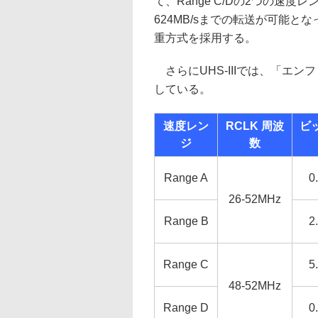
て、Range C/Dの2つの速度レン
624MB/sまでの転送が可能
重方式を採用する。
さらにUHS-IIIでは、「エ
している。
速度レン
RCLK 周波
ビ
ジ
数
Range A
0
26-52MHz
Range B
2
Range C
5
48-52MHz
Range D
0