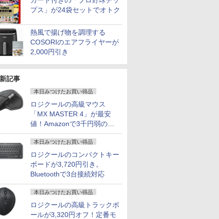
カード付きの「プロ野球チッ
プス」が24袋セットでオトク
熱風で揚げ物を調理する
COSORIのエアフライヤーが
2,000円引き
新記事
本日みつけたお買い得品
ロジクールの高級マウス
「MX MASTER 4」が最安
値！Amazonで3千円弱の割
引
本日みつけたお買い得品
ロジクールのコンパクトキー
ボードが3,720円引き。
Bluetoothで3台接続対応
本日みつけたお買い得品
ロジクールの高級トラックボ
ールが3,320円オフ！定番モ