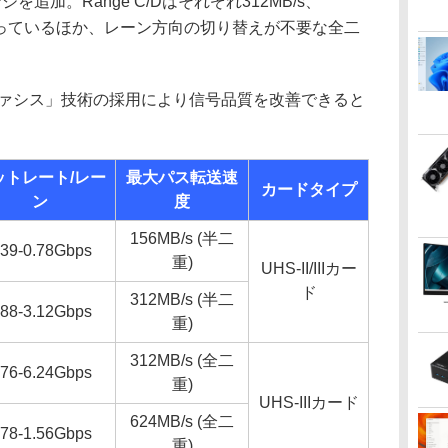
ジを追加。Range C/Dはそれぞれ312MB/s、
となっているほか、レーン方向の切り替えが不要な全二
ンファシス」技術の採用により信号品質を改善できると
ットレート/レー
最大パス転送速
カードタイプ
ン
度
156MB/s (半二
.39-0.78Gbps
重)
UHS-II/IIIカー
ド
312MB/s (半二
.88-3.12Gbps
重)
312MB/s (全二
.76-6.24Gbps
重)
UHS-IIIカード
624MB/s (全二
.78-1.56Gbps
重)