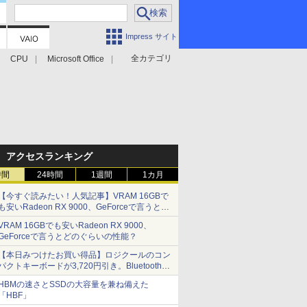
Impress サイト
全カテゴリ
CPU
Microsoft Office
アクセスランキング
時間
24時間
1週間
1カ月
【今すぐ読みたい！人気記事】VRAM 16GBで
も安いRadeon RX 9000、GeForceで言うとど
のぐらいの性能？ - PC Watch
VRAM 16GBでも安いRadeon RX 9000、
GeForceで言うとどのぐらいの性能？
【本日みつけたお買い得品】ロジクールのコン
パクトキーボードが3,720円引き。Bluetoothで3
台接続対応
HBMの速さとSSDの大容量を兼ね備えた
「HBF」