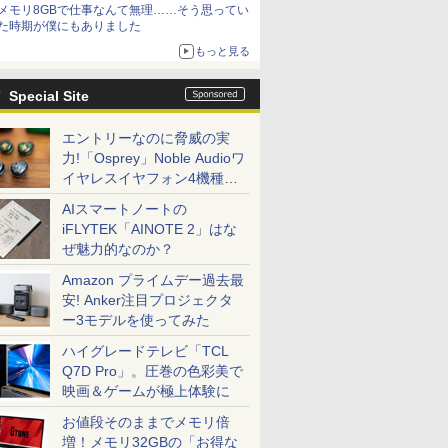
メモリ8GBで仕事なんて無理……そう思ってい
た時期が僕にもありました
もっと見る
Special Site
エントリーなのに脅威の実
力!「Osprey」Noble Audioワ
イヤレスイヤフォン4機種を
一気に聴く
AIスマートノートの
iFLYTEK「AINOTE 2」はな
ぜ魅力的なのか？
Amazon プライムデー過去最
安! Anker注目プロジェクタ
ー3モデルを使ってみた
ハイグレードテレビ「TCL
Q7D Pro」。圧巻の色彩美で
映画＆ゲームが極上体験に
お値段そのままでメモリ倍
増！メモリ32GBの「お得な