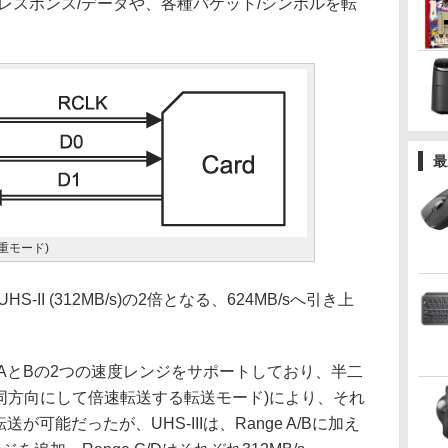
レスポンス/データや、各種パケット/シンボルを転
最
二重モード)
-II (312MB/s)の2倍となる、624MB/sへ引き上
ge AとBの2つの速度レンジをサポートしており、半二
を同方向にして倍速転送する転送モード)により、それ
の転送が可能だったが、UHS-IIIは、Range A/Bに加え