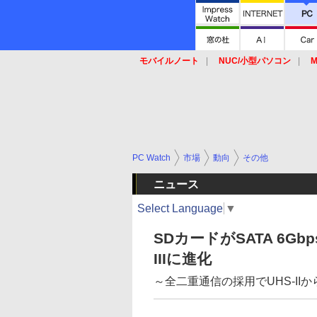
モバイルノート
NUC/小型パソコン
M
SSD
キーボード
マウス
PC Watch
市場
動向
その他
ニュース
Select Language
▼
SDカードがSATA 6Gb
IIIに進化
～全二重通信の採用でUHS-II