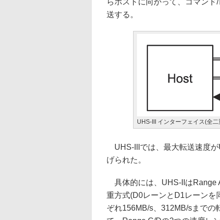
らホストに向かって、コマンド/
送する。
UHS-III インターフェイス(全
UHS-IIIでは、最大転送速度がUHS
げられた。
具体的には、UHS-IIはRan
重方式(D0レーンとD1レーン
ぞれ156MB/s、312MB/sまで