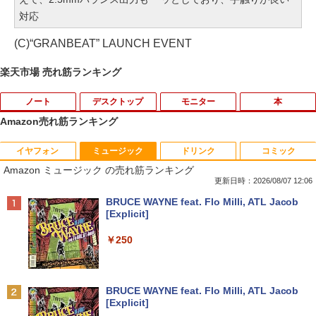
対応
(C)“GRANBEAT” LAUNCH EVENT
楽天市場 売れ筋ランキング
ノート
デスクトップ
モニター
本
Amazon売れ筋ランキング
イヤフォン
ミュージック
ドリンク
コミック
8月5日限定10倍＆抽選10000P！｜高性
【マラソンP5倍/10%オフクーポン】中古
【公式・メーカー直販・送料無料】モニ
ゼンリン住宅地図 B4判 東京都 東京都港
1
1
1
1
Amazon ミュージック の売れ筋ランキング
能ノートパソコン富士通 ライフブック A
ディスクトップパソコン Windows11 Of
ター 新品 フルHD HP Series 3 Pro 322p
区 発行年月202604 13103011I
579/749 Windows11 第八世代Corei5 1
fice付き デル Dell OptiPlex 3050 SFF
e 21.45インチFHDモニター IPS 21.5型
更新日時：2026/08/07 12:06
5.6型大画面 メモリ8GB 秒速起動新品SS
第6世代Core i5 メモリ8GB/16GB 高速S
角度調整 VESA 100Hz 液晶 HDMI VGA P
￥25,740
Anker Soundcore P40i オフホワイト
BRUCE WAYNE feat. Flo Milli, ATL Jacob
D256GB DVD内蔵【カメラ、テンキー選
SD128GB/256GB DVD搭載 初期設定済
S5 Switch 3年保証 転送不可 (型番：AK2
[Explicit]
べる】ノートパソコン オフィス付き Mic
み 送料無料 保証付き
F1UT）
￥7,990
rosoftoffice2024可 WIFI Bluetooth 送
￥250
料無料
￥15,800
￥11,280
杖と剣のウィストリア（16） 【電子書
2
￥24,000
籍】[ 大森藤ノ ]
Anker Soundcore P31i ブラック
BRUCE WAYNE feat. Flo Milli, ATL Jacob
中古デスクトップDell Optiplex 3070 SF
モニター 23.8インチ 144Hz FHD pcモニ
￥594
2
2
[Explicit]
F 3070-3070SF 【中古】 Dell Optiplex
ター フリッカーレス FullHD ブルーライ