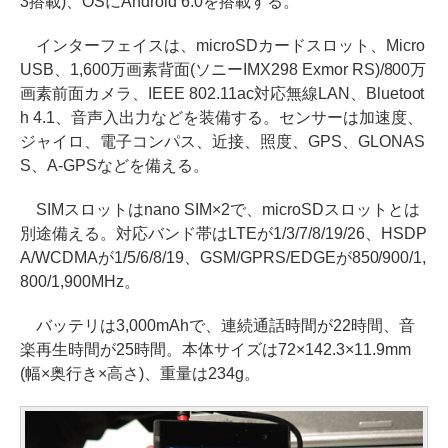
3搭載)、OSにAndroid 6.0を搭載する。
インターフェイスは、microSDカードスロット、Micro
USB、1,600万画素背面(ソニーIMX298 Exmor RS)/800万
画素前面カメラ、IEEE 802.11ac対応無線LAN、Bluetoot
h 4.1、音声入出力などを装備する。センサーは加速度、
ジャイロ、電子コンパス、近接、照度、GPS、GLONAS
S、A-GPSなどを備える。
SIMスロットはnano SIM×2で、microSDスロットとは
別途備える。対応バンド帯はLTEが1/3/7/8/19/26、HSDP
A/WCDMAが1/5/6/8/19、GSM/GPRS/EDGEが850/900/1,
800/1,900MHz。
バッテリは3,000mAhで、連続通話時間が22時間、音
楽再生時間が25時間。本体サイズは72×142.3×11.9mm
(幅×奥行き×高さ)、重量は234g。