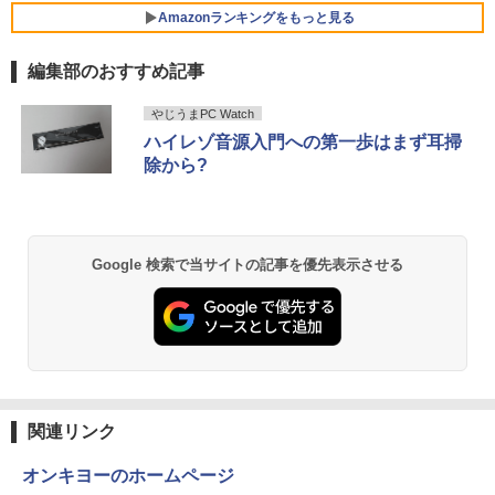
ボード/Webカメラ /USB 3.0 /HDMI 5GW
Amazonランキングをもっと見る
IFI Bluetooth ノートパソコン
￥27,999
￥2,980
編集部のおすすめ記事
￥32,800
★エイスース / ASUS アイケア液晶ディ
5
スプレイ フルHD(1920x1080) IPSパネル
【Amazon.co.jp限定】 い・ろ・は・す 2L P
薬屋のひとりごと 17巻 (デジタル版ビッグガ
【正規永久版Office付き】NiPoGi ミニp
VA249QGZ [23.8インチ]【PCモニター・
やじうまPC Watch
5
ET ラベルレス ×8本
ンガンコミックス)
c Intel N5030 最大3.1Hz mini pc Windo
液晶ディスプレイ】【送料無料】
ハイレゾ音源入門への第一歩はまず耳掃
【マラソンP5倍/10%オフクーポン】中古
ws11 Pro 12GB+256GB SSD (4TB拡大
5
除から?
￥1,112
￥770
ノートパソコン HP ProBook 450 G7 第
可能) 4K 静音 高速熱放散 小型超軽量ミ
￥13,200
10世代 Core i5 メモリ16GB SSD256GB
ニパソコン豊富なインターフェース USB
Bluetooth HDMI カメラ Wi-Fi 15.6イン
3.2/HDMI 2.0×2 高速2.4G/5GWi-Fi BT4.
チ Windows 11 Pro 送料無料 保証付き
2 省電力 小型パソコン
by Amazon 天然水 ラベルレス 500ml ×24本
異世界居酒屋「のぶ」(22) (角川コミックス・
Google 検索で当サイトの記事を優先表示させる
富士山の天然水 バナジウム含有 水 ミネラル
エース)
￥33,800
￥39,980
ウォーター ペットボトル 静岡県産 500ミリリ
ットル (Smart Basic)
￥832
￥1,380
ONE PIECE モノクロ版 115 (ジャンプコミッ
クスDIGITAL)
by Amazon 天然水ラベルレス 2L×9本
関連リンク
￥594
￥1,117
オンキヨーのホームページ