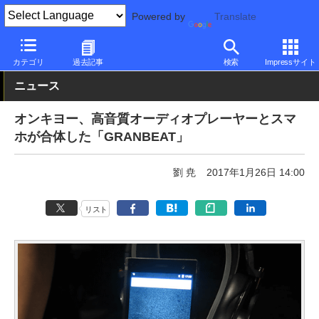
Powered by
Translate
PC Watch
パソコン/タブレット/スマートフォン
スマートフォン
カテゴリ
過去記事
検索
Impressサイト
ニュース
オンキヨー、高音質オーディオプレーヤーとスマ
ホが合体した「GRANBEAT」
劉 尭
2017年1月26日 14:00
リスト