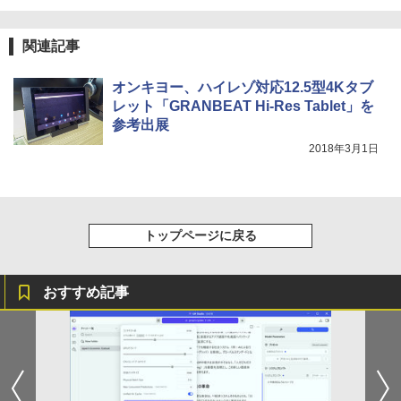
HUNTER×HUNTER モノクロ版 39 (ジャンプ
コミックスDIGITAL)
by Amazon 炭酸水 ラベルレス 500ml ×24本
関連記事
強炭酸水 ペットボトル 500ミリリットル (Sm
art Basic)
￥572
オンキヨー、ハイレゾ対応12.5型4Kタブ
￥1,625
レット「GRANBEAT Hi-Res Tablet」を
参考出展
スーパーの裏でヤニ吸うふたり 9巻 (デジタル
2018年3月1日
版ビッグガンガンコミックス)
コカ・コーラ やかんの麦茶 from 爽健美茶 ラ
ベルレス 650mlPET×24本
￥810
￥2,009
トップページに戻る
おすすめ記事