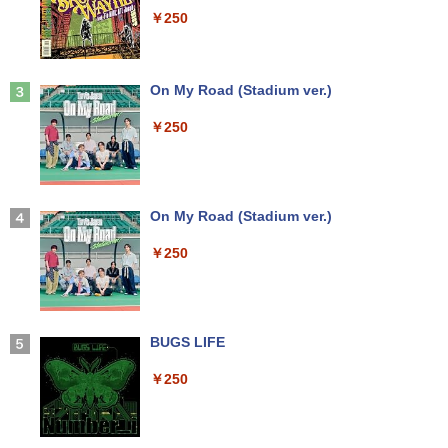
￥5,990
パナソ ニック ノートパソコン Let's not
3070 SFF 中古デスクトップCore i5 Win
トカット ノングレア ディスプレイ HDMI
2
￥250
e CF-SV8 軽量化 12.1インチWUXGA(19
11 Pro 64bit Dell Optiplex 3070 SFF 中
144hz pcモニター Adaptive-Sync ブラ
20×1200) ノートPC 第8世代Core i5-836
古デスクトップCore i5 Win11 Pro 64bit
ック MAXZEN MJM24IC01 MJM24IC02-
5U 1.90GHz メモリ8GB SSD WEBカメ
F144 マクスゼン
歴史地理学事典 [ 歴史地理学会 ]
3
ラ内蔵 (SSD 256GB) win11 pro&office
￥24,500
2019 搭載・送料無料
Anker Soundcore Liberty 5 ミッドナイトブ
On My Road (Stadium ver.)
￥10,980
￥26,400
ラック
￥25,800
￥250
￥14,990
【中古・Aランク】富士通 ESPRIMO D5
3
88/B デスクトップパソコン 第9世代 Cor
Thinlerain 13.3インチモニター 小型 デ
3
e i5 9500 メモリ8GB 高速SSD256GB W
ィスプレイ 液晶ディスプレイ モニター/1
【★最大100%ポイント】Lenovo Think
indows11 Pro Office 2019搭載 WiFi 無
366x768/95°視野/HDMI VGA AV BNC U
はじめての世界名作えほん あかいえほ
3
4
Pad X280/第8世代 Core i5/メモリ:8GB/
線LAN DVD ドライブ 4K対応 省スペース
SB ポート/VESAマウント/スピーカー内
んのおうち（1～40巻） （0） [ 中脇 初
【2026年アップグレード版】AOKIMI ワイヤ
On My Road (Stadium ver.)
SSD:256GB/512GB/1TB/12.5型/Webカ
中古PC 整備済み品 90日保証 送料無料
蔵/リモコン
枝 ]
レスイヤホン bluetooth イヤホン V12 小型
メラ/WIFI/Bluetooth/HDMI/USB Type-
軽量 ブルートゥースHi-Fi 最大36時間再生 ぶ
￥250
C/中古 パソコン 中古PC 中古ノートパソ
るーとゅーす コードレス ENCノイズキャン
￥28,800
￥12,149
￥26,400
コン Windows11
セリング 自動ペアリング Type-C充電 マイク
付き 防水 タッチ式音量調整 スポーツ/通勤/通
学/WEB会議(ホワイト)
￥26,800
【全品最大2500円OFFクーポン】【22イ
アイ・オー・データ ワイド液晶ディスプ
80代になるとたいていボケるか死ぬ。70
BUGS LIFE
4
4
5
￥1,964
ンチ 液晶+新品キーボード＆新品無線マ
レイ 21.5/23.8/27型 1920×1080/アナロ
代は神様から与えられた特別な時間 （幻
ウスセット】HP EliteDesk 800 G1 SFF
グRGB HDMI/ブラック/スピーカー：あ
冬舎新書） [ 林真理子 ]
￥250
【整備済み品】 15.6インチ 第11世代Inte
デスクトップPC 第4世代Core-i7 Office
り/よりサステナブルなディスプレイへ/3
4
l N5095 FHD1920*1080IPS液晶 最大メ
付き Windows11 メモリ8GB/16GB SSD
辺フレームレス
Xiaomi シャオミ REDMI Buds 8 Lite ワイヤ
￥1,034
モリ16GB SSD1TB Office付きパソコン
256GB/512GB ハイブリッド Wi-Fi DVD
レスイヤホン Bluetooth 5.4 ノイズキャンセ
MicrosoftOffice2024可 日本語配列キー
USB3.0 デスクトップ PC 中古 PC
リング ANC 36時間再生
￥12,280