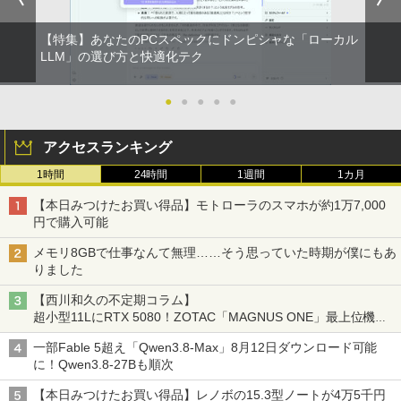
【特集】あなたのPCスペックにドンピシャな「ローカル
LLM」の選び方と快適化テク
●
●
●
●
●
アクセスランキング
1時間
24時間
1週間
1カ月
【本日みつけたお買い得品】モトローラのスマホが約1万7,000
円で購入可能
メモリ8GBで仕事なんて無理……そう思っていた時期が僕にもあ
りました
【西川和久の不定期コラム】
超小型11LにRTX 5080！ZOTAC「MAGNUS ONE」最上位機の
実力を探る
一部Fable 5超え「Qwen3.8-Max」8月12日ダウンロード可能
に！Qwen3.8-27Bも順次
【本日みつけたお買い得品】レノボの15.3型ノートが4万5千円