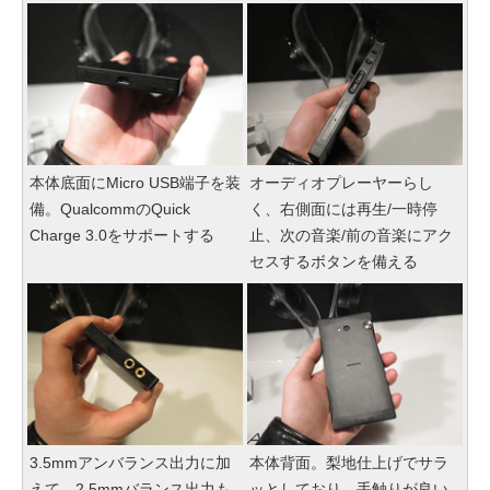
本体底面にMicro USB端子を装
オーディオプレーヤーらし
備。QualcommのQuick
く、右側面には再生/一時停
Charge 3.0をサポートする
止、次の音楽/前の音楽にアク
セスするボタンを備える
3.5mmアンバランス出力に加
本体背面。梨地仕上げでサラ
えて、2.5mmバランス出力も
ッとしており、手触りが良い