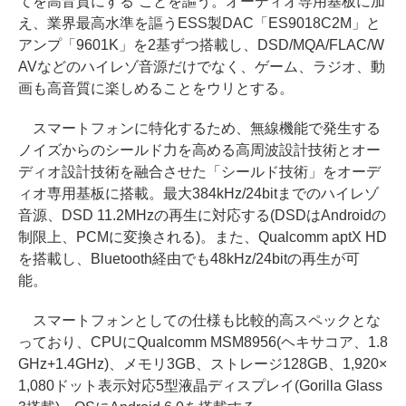
てを高音質にする”ことを謳う。オーディオ専用基板に加
え、業界最高水準を謳うESS製DAC「ES9018C2M」と
アンプ「9601K」を2基ずつ搭載し、DSD/MQA/FLAC/W
AVなどのハイレゾ音源だけでなく、ゲーム、ラジオ、動
画も高音質に楽しめることをウリとする。
スマートフォンに特化するため、無線機能で発生する
ノイズからのシールド力を高める高周波設計技術とオー
ディオ設計技術を融合させた「シールド技術」をオーデ
ィオ専用基板に搭載。最大384kHz/24bitまでのハイレゾ
音源、DSD 11.2MHzの再生に対応する(DSDはAndroidの
制限上、PCMに変換される)。また、Qualcomm aptX HD
を搭載し、Bluetooth経由でも48kHz/24bitの再生が可
能。
スマートフォンとしての仕様も比較的高スペックとな
っており、CPUにQualcomm MSM8956(ヘキサコア、1.8
GHz+1.4GHz)、メモリ3GB、ストレージ128GB、1,920×
1,080ドット表示対応5型液晶ディスプレイ(Gorilla Glass