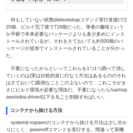
何もしていない状態(debootstrapコマンド実行直後)で2
20個、ビルド完了後で719個だった。筆者の趣味という
か手癖で本来必要なパッケージよりも多少多めにインス
トールされているが、それをさておいても約500個のパ
ッケージが追加でインストールされていることが分かっ
た。
不要になったからといってこれらを1つ1つ調べて消し
ていくのは(実は比較的楽に行なう方法はあるもののそれ
はさておいて)面倒なことこの上ないので、これこそがま
さにビルド環境が必要な理由だ。不要になったら/var/nsp
awn/xdna-driver/以下を丸ごと削除すればいい。
コンテナから抜ける方法
systemd-nspawnのコンテナから抜ける方法は少し分か
りにくく、poweroffコマンドを実行する。間違って実機