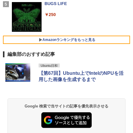
￥29,689
BUGS LIFE
￥1,964
施設基準パーフェクトブック 2026年度
5
【公式限定2年保証】モニター 21.5イン
4
￥250
版 [ 一般社団法人日本施設基準管理士協
FUJITSU/富士通 ESPRIMO G6012/MX
チ フルhd 高画質 100Hz VA ノングレア
4
会 ]
レビュー投稿 5年保証｜MS Office 2024
【第12世代 Intel Core i5-12500T/16GB
非光沢 スピーカー内蔵 3年保証 ディスプ
Xiaomi シャオミ REDMI Buds 8 Lite ワイヤ
4
H&B 搭載｜中古ノートパソコン Windo
(DDR4)/M.2 SSD256GB/無線LAN/Win11
レイ パソコンモニター PCモニター フル
レスイヤホン Bluetooth 5.4 ノイズキャンセ
￥22,000
ws11 Office付｜テンキー DVD 搭載｜C
Pro-64bit】中古/送料無料 ※沖縄、離島
ハイビジョン 21インチ 液晶モニター ア
リング ANC 36時間再生
ore i5 第7世代 メモリ 8GB SSD 256GB
を除く
イリスオーヤマ DT-JF * 安心延長保証対
Amazonランキングをもっと見る
｜店長厳選 Lenovo ThinkPad 15.6型 Bl
象
￥2,980
uetooth Wi-Fi 無線｜中古 パソコン 中古
￥55,000
PC Word Excel
編集部のおすすめ記事
￥9,999
【Amazon.co.jp限定】 い・ろ・は・す 2L P
薬屋のひとりごと 17巻 (デジタル版ビッグガ
￥29,800
Ubuntu日和
ET ラベルレス ×8本
ンガンコミックス)
【全品最大2500円OFFクーポン】【新品
5
【第67回】Ubuntu上でIntelのNPUを活
マウス＋新品キーボード付】Core i7 第8
グリーンハウス 7型ワイド液晶 電子POP
5
用した画像を生成するまで
￥1,112
￥770
世代 Dell OptiPlex 3060/3070 SFF 22イ
取付金具付き ホワイト GH-EP7F-WH [G
＼11日まで限定価格／ノートパソコン 新
ンチ液晶セッ Office付き Windows11 メ
HEP7FWH]
5
品 福袋 6点セット Intel Pentium GOLD
モリ8GB/16GB/32GB SSD256GB/512G
6500Y メモリ8GB SSD256GB Windows
B/ 1TB DisplayPort 2画面同時出力 WIFI
￥10,970
11 WPS Office付き 初期設定済み 14イン
子機付 USB3.0中古デスクトップパソコ
by Amazon 天然水 ラベルレス 500ml ×24本
異世界居酒屋「のぶ」(22) (角川コミックス・
Google 検索で当サイトの記事を優先表示させる
チ フルHD ノートPC 初心者 学生 在宅ワ
ン
富士山の天然水 バナジウム含有 水 ミネラル
エース)
ーク テンキー Wi-Fi Bluetooth HDMI 軽
ウォーター ペットボトル 静岡県産 500ミリリ
量 持ち運び 安い
ットル (Smart Basic)
￥54,999
￥832
￥29,999
￥1,380