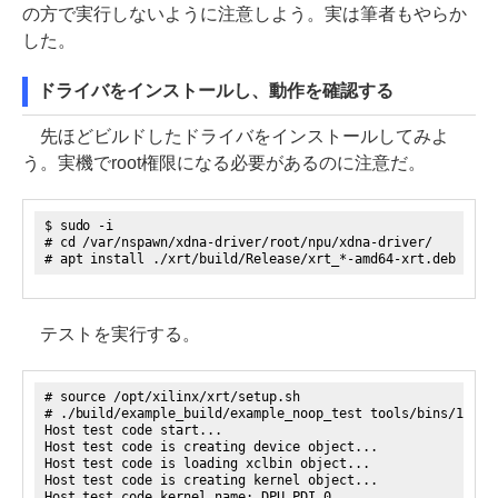
の方で実行しないように注意しよう。実は筆者もやらか
した。
ドライバをインストールし、動作を確認する
先ほどビルドしたドライバをインストールしてみよ
う。実機でroot権限になる必要があるのに注意だ。
$ sudo -i
# cd /var/nspawn/xdna-driver/root/npu/xdna-driver/
# apt install ./xrt/build/Release/xrt_*-amd64-xrt.deb ./xr
テストを実行する。
# source /opt/xilinx/xrt/setup.sh
# ./build/example_build/example_noop_test tools/bins/1502_
Host test code start...
Host test code is creating device object...
Host test code is loading xclbin object...
Host test code is creating kernel object...
Host test code kernel name: DPU_PDI_0