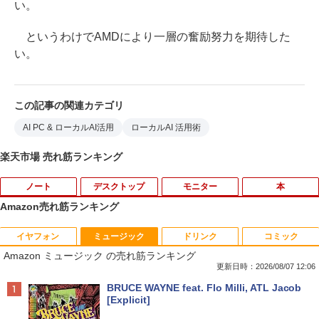
い。
というわけでAMDにより一層の奮励努力を期待した
い。
この記事の関連カテゴリ
AI PC & ローカルAI活用
ローカルAI 活用術
楽天市場 売れ筋ランキング
ノート
デスクトップ
モニター
本
Amazon売れ筋ランキング
イヤフォン
ミュージック
ドリンク
コミック
ノートパソコン 極軽量約965g 富士通 LI
超得10％OFF｜買い替えならこれ!! Micr
Yoothi 互換品 液晶 15.6インチ NV156F
獣医腫瘍学テキスト 第2版[本/雑誌] / 日
1
1
1
1
Amazon ミュージック の売れ筋ランキング
FEBOOK U748 14インチ 高性能第7世代
osoft office付き デスクトップパソコン
HM-N41 NV156FHM-N42 NV156FHM-N
本獣医がん学会/著 日本獣医がん学会獣医
Core i5-7300U カメラ内蔵 メモリ最大16
中古デスクトップ 第8世代 メモリ8GB S
43 NV156FHM-N46 NV156FHM-N47 NV
腫瘍科認定医認定委員会/監修
更新日時：2026/08/07 12:06
GB SSD1TB 薄い軽い FHD液晶 type-C
SD256GB HDD500GB Windows11 セッ
156FHM-N49 対応 FullHD 1920x1080 I
Anker Soundcore P40i オフホワイト
BRUCE WAYNE feat. Flo Milli, ATL Jacob
WIFI Bluetooth Office付き 5GWIFI Blu
ト購入可能 単品 NEC デスクトップ PC
PS LED LCD 液晶ディスプレイ 修理交換
￥19,800
[Explicit]
etooth最新MicrosoftOffice2024可 Win
パソコン 中古 おすすめ デスクトップパ
用液晶パネル
￥7,990
dows11 中古ノートパソコン
ソコン マイクロソフトオフィス 2019 PC