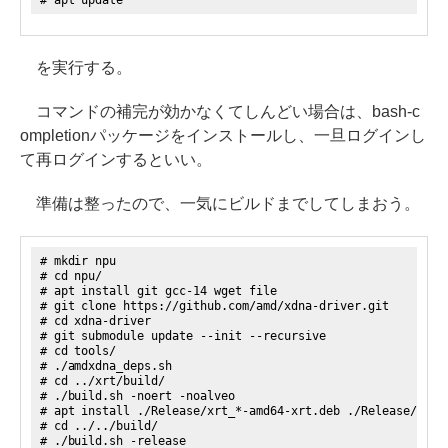
# apt update
を実行する。
コマンドの補完が効かなくてしんどい場合は、bash-c
ompletionパッケージをインストールし、一旦ログインし
て再ログインするといい。
準備は整ったので、一気にビルドまでしてしまおう。
# mkdir npu
# cd npu/
# apt install git gcc-14 wget file
# git clone https://github.com/amd/xdna-driver.git
# cd xdna-driver
# git submodule update --init --recursive
# cd tools/
# ./amdxdna_deps.sh
# cd ../xrt/build/
# ./build.sh -noert -noalveo
# apt install ./Release/xrt_*-amd64-xrt.deb ./Release/xrt_
# cd ../../build/
# ./build.sh -release