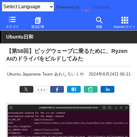
Powered by
Translate
PC Watch
ソフトウェア/アプリ
その他OS情報
その他
カテゴリ
過去記事
検索
Impressサイト
Ubuntu日和
【第58回】ビッグウェーブに乗るために、Ryzen
AIのドライバをビルドしてみた
Ubuntu Japanese Team あわしろいくや
2024年8月24日 06:21
リスト