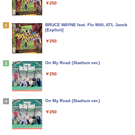
￥250
￥9,250
￥16,500
￥29,800
世界の新富裕層はなぜ「オルカン・S＆P
2
500」を買わないのか 20代で純資産4億
円をつくった超レバレッジ投資の極意 [
Anker Soundcore P31i ブラック
BRUCE WAYNE feat. Flo Milli, ATL Jacob
＼500円OFFクーポンあり！／ モバイル
宮脇 さき ]
2
[Explicit]
良品 15.6インチ HP Notebook 250G7 W
【エントリーでポイント100％還元チャ
モニター 15.6インチ 1080PフルHD ディ
2
2
￥5,990
indows11 超高性能 第10世代Core i5-10
ンス】GMKtec G10 ミニPC【AMD Ryz
スプレイ VESA対応 コスパ デュアルモニ
￥1,980
￥250
35G1 8GB 爆速NVMe式256GB-SSD カ
en 5 3500U DDR4 16GB 512GB/256GB/
ター サブモニター ゲーミングモニター
メラ 無線 Office付き Win11【中古ノー
1T SSD】4C/8T 3.7GHz 64GB 16T拡張
ポータブルモニター 外付けモニター リモ
トパソコン 中古パソコン 中古PC】送料
Windows11 Pro 8K/4K 3画面出力 LAN *
ートワーク IPS mini pc ミニPC 多デバ
無料 あす楽対応 即日発送（Windows10
2 WiFi5 Bluetooth5.0 Nucbox みにpc
イス対応 ブラック
コレクション・台湾のモダニズム（第6
3
も対応可能 Win10）
Ryzen 5 N95/N97/N100/4300U/N150よ
Anker Soundcore Liberty 5 ミッドナイトブ
On My Road (Stadium ver.)
巻） 衛生と病院 [ 鈴木哲造 ]
り高性能
ラック
￥9,480
￥29,689
￥250
￥19,800
￥61,999
￥14,990
★Gigastone モニター 21.45インチ ディ
3
良品 15.6インチ HP Notebook 250G7 W
スプレイ PCモニター VESA モニタ ノン
3
indows11 超高性能 第10世代Core i5-10
MINISFORUM｜ミニスフォーラム 超小
グレア フルHD 75Hz ブルーライト軽減
【2026年アップグレード版】AOKIMI ワイヤ
On My Road (Stadium ver.)
3
和山やま作品4冊セット 小冊子＆アクリ
4
35G1 8GB 爆速NVMe式256GB-SSD カ
型 デスクトップパソコン LN150W(Wind
パネル 178度 広角 高解像度目に優しいフ
レスイヤホン bluetooth イヤホン V12 小型
ルスタンド付き特装版 （ビームコミック
メラ 無線 Office付き Win11【中古ノー
ows 11 Pro/Intel Processor N150/メモ
リッカーフリー (PS5確認済み/HDMI/VG
軽量 ブルートゥースHi-Fi 最大36時間再生 ぶ
￥250
ス） [ 和山 やま ]
トパソコン 中古パソコン 中古PC】送料
リ 8GB/SSD 256GB/VESA) ミニPC LN1
A/3年保証)
るーとゅーす コードレス ENCノイズキャン
無料 あす楽対応 即日発送（Windows10
50W-8/256-W11Pro(N150)
セリング 自動ペアリング Type-C充電 マイク
￥11,000
も対応可能 Win10）
付き 防水 タッチ式音量調整 スポーツ/通勤/通
￥9,980
学/WEB会議(ホワイト)
￥49,800