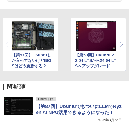
ONE PIECE モノクロ版 115 (ジャンプコミッ
クスDIGITAL)
by Amazon 天然水ラベルレス 2L×9本
￥594
￥1,117
HUNTER×HUNTER モノクロ版 39 (ジャンプ
コミックスDIGITAL)
by Amazon 炭酸水 ラベルレス 500ml ×24本
強炭酸水 ペットボトル 500ミリリットル (Sm
【第57回】Ubuntuし
【第59回】Ubuntu 2
art Basic)
￥572
か入ってないけどBIO
2.04 LTSから24.04 LT
Sはどう更新する？MI
Sへアップグレードで
￥1,625
NISFORUMの「UM78
きるようになった。ど
0XTX」で試してみた
うする？
スーパーの裏でヤニ吸うふたり 9巻 (デジタル
版ビッグガンガンコミックス)
コカ・コーラ やかんの麦茶 from 爽健美茶 ラ
関連記事
ベルレス 650mlPET×24本
￥810
￥2,009
Ubuntu日和
【第87回】UbuntuでもついにLLMでRyz
en AI NPU活用できるようになった！
2026年3月28日