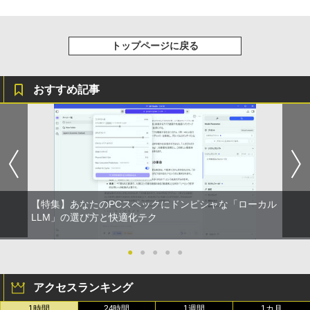
トップページに戻る
おすすめ記事
【特集】あなたのPCスペックにドンピシャな「ローカル
LLM」の選び方と快適化テク
●
●
●
●
●
アクセスランキング
1時間
24時間
1週間
1カ月