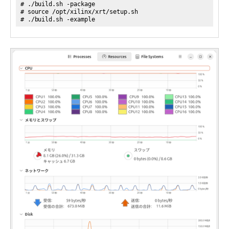
# ./build.sh -package
# source /opt/xilinx/xrt/setup.sh
# ./build.sh -example