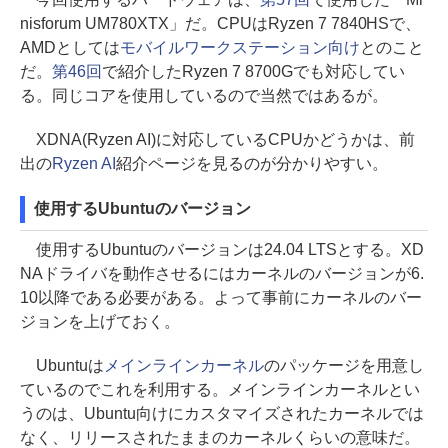
nisforum UM780XTX」だ。CPUはRyzen 7 7840HSで、
AMDとしては
モバイルワークステーション向け
とのこと
だ。
第46回
で紹介したRyzen 7 8700Gでも対応してい
る。同じコアを使用しているので当然ではあるが。
XDNA(Ryzen AI)に対応しているCPUかどうかは、前
出の
Ryzen AI
紹介ページを見るのが分かりやすい。
使用するUbuntuのバージョン
使用するUbuntuのバージョンは24.04 LTSとする。XD
NAドライバを動作させるにはカーネルのバージョンが6.
10以降である必要がある。よって事前にカーネルのバー
ジョンを上げておく。
Ubuntuは
メインラインカーネル
のパッケージを用意し
ているのでこれを利用する。メインラインカーネルとい
うのは、Ubuntu向けにカスタマイズされたカーネルでは
なく、リリースされたままのカーネルくらいの意味だ。