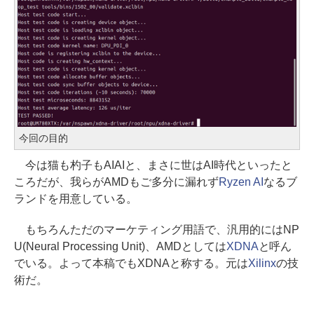
今回の目的
今は猫も杓子もAIAIと、まさに世はAI時代といったと
ころだが、我らがAMDもご多分に漏れず
Ryzen AI
なるブ
ランドを用意している。
もちろんただのマーケティング用語で、汎用的にはNP
U(Neural Processing Unit)、AMDとしては
XDNA
と呼ん
でいる。よって本稿でもXDNAと称する。元は
Xilinx
の技
術だ。