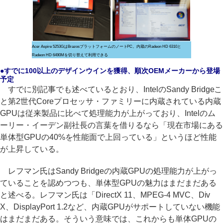
Acer Aspire 5253GはBrazosプラットフォームのノートPC。内蔵のRadeon HD 6310と
Radeon HD 6490Mを切り替えて利用できる
●すでに100以上のデザインウインを獲得、順次OEMメーカーから登場
予定
すでに別記事でも述べているとおり、IntelのSandy Bridgeこ
と第2世代Coreプロセッサ・ファミリーに内蔵されている内蔵
GPUは従来製品に比べて処理能力が上がっており、Intelのム
ーリー・イーデン副社長の言葉を借りるなら「現在市場にある
単体型GPUの40%を性能面で上回っている」というほど性能
が上昇している。
レフマン氏はSandy Bridgeの内蔵GPUの処理能力が上がっ
ていることを認めつつも、単体型GPUの魅力はまだまだある
と述べる。レフマン氏は「DirectX 11、MPEG-4 MVC、Div
X、DisplayPort 1.2など、内蔵GPUがサポートしていない機能
はまだまだある。そういう意味では、これからも単体GPUの