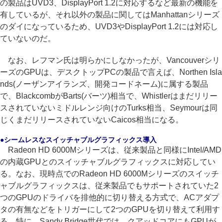
の製品はUVD3、DisplayPort 1.2に対応するなど最新の機能を
有しているが、それ以外の製品に関してはManhattanシリーズ
のダイになっているため、UVD3やDisplayPort 1.2には対応し
ていないのだ。
なお、レフマン氏は明らかにしなかったが、Vancouverシリ
ーズのGPUは、デスクトップPCの製品で言えば、Northen Isla
nds(ノーザンアイランズ、開発コードネーム)に属する製品
で、BlackcombがBarts(バーツ)相当で、Whistlerはまだリリー
スされていないミドルレンジ向けのTurks相当、Seymourは同
じくまだリリースされていないCaicos相当になる。
●シームレスなスイッチャブルグラフィックス導入
Radeon HD 6000Mシリーズは、従来製品と同様にIntel/AMD
の内蔵GPUとのスイッチャブルグラフィックスに対応してい
る。なお、現時点でのRadeon HD 6000Mシリーズのスイッチ
ャブルグラフィックスは、従来製品でもサポートされていた2
つのGPUのドライバを排他的に切り替える方式で、ACアダプ
タの有無などをトリガーにして2つのGPUを切り替えて利用す
る。特に、Sandy Bridge世代では、クアッドコアにもGPUが