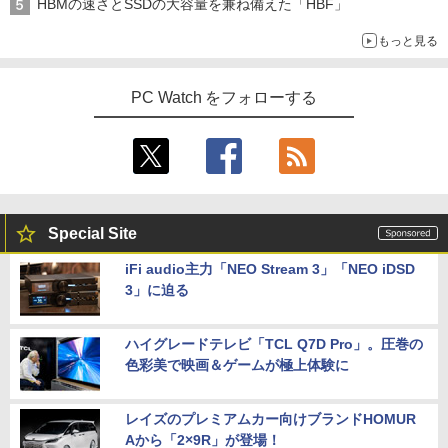
HBMの速さとSSDの大容量を兼ね備えた「HBF」
もっと見る
【 限定生産・特典つき 】YUZURU2027
5
羽生結弦カレンダー卓上版 [ 能登 直 ]
PC Watch をフォローする
￥2,750
Special Site
iFi audio主力「NEO Stream 3」「NEO iDSD
3」に迫る
ハイグレードテレビ「TCL Q7D Pro」。圧巻の
色彩美で映画＆ゲームが極上体験に
レイズのプレミアムカー向けブランドHOMUR
Aから「2×9R」が登場！