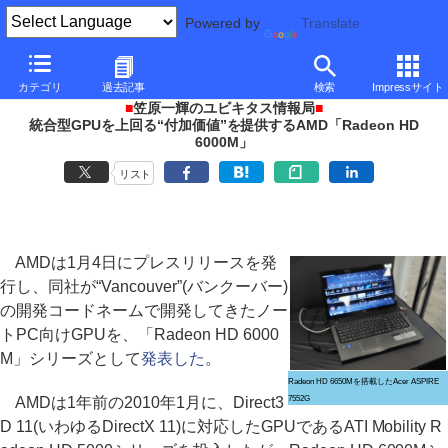
Powered by
Translate
PC Watch
イベント
CES
2011
カテゴリ
過去記事
検索
Impressサイト
■
笠原一輝のユビキタス情報局
■
統合型GPUを上回る“付加価値”を提供するAMD「Radeon HD
6000M」
リスト
AMDは1月4日にプレスリリースを発
行し、同社が“Vancouver”(バンクーバー)
の開発コードネームで開発してきたノー
トPC向けGPUを、「Radeon HD 6000
M」シリーズとして
発表した
。
Radeon HD 6650Mを搭載したAcer ASPIRE
AMDは1年前の2010年1月に、Direct3
7552G
D 11(いわゆるDirectX 11)に対応したGPUであるATI Mobility R