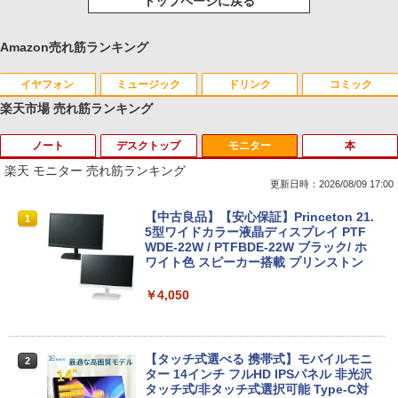
トップページに戻る
Amazon売れ筋ランキング
イヤフォン
ミュージック
ドリンク
コミック
楽天市場 売れ筋ランキング
ノート
デスクトップ
モニター
本
Anker Soundcore P40i オフホワイト
BRUCE WAYNE feat. Flo Milli, ATL Jacob
【Amazon.co.jp限定】 い・ろ・は・す 2L P
薬屋のひとりごと 17巻 (デジタル版ビッグガ
[Explicit]
ET ラベルレス ×8本
ンガンコミックス)
楽天 モニター 売れ筋ランキング
￥7,990
更新日時：2026/08/09 17:00
￥250
￥1,112
￥770
【今だけ】全品ポイント10倍 お買い物マ
「3500U/4300Uより速い」 NiPoGi ミニ
【中古良品】【安心保証】Princeton 21.
1
1
1
ラソン★8/4～8/11★中古パソコン ノー
pc Ryzen Embedded R2544初登場 8G
5型ワイドカラー液晶ディスプレイ PTF
トPC Lenovo ThinkPad E590 Core i3 8
B+256GB 4TB拡張可 mini pc Windows
WDE-22W / PTFBDE-22W ブラック/ ホ
Anker Soundcore P31i ブラック
BRUCE WAYNE feat. Flo Milli, ATL Jacob
by Amazon 天然水 ラベルレス 500ml ×24本
異世界居酒屋「のぶ」(22) (角川コミックス・
145U メモリ8GB / 16GB / 32GB SSD M.
11 Pro 動作より高速 4K×3画面出力 ミニ
ワイト色 スピーカー搭載 プリンストン
[Explicit]
富士山の天然水 バナジウム含有 水 ミネラル
エース)
2 PCIe256GB / 512GB / 1TB Windows1
パソコン HDMI2.0+DP1.4 静音性 小型pc
ウォーター ペットボトル 静岡県産 500ミリリ
1 Pro 64bit【送料無料】【1年保証】
豊富な端子Type-C USB3.2 有線LAN WI
￥5,990
￥4,050
ットル (Smart Basic)
FI5/BT4.2 省電力 オフィス/学習向け P2
￥250
￥832
￥15,800
￥1,380
￥33,800
【タッチ式選べる 携帯式】モバイルモニ
2
Anker Soundcore Liberty 5 ミッドナイトブ
見知らぬ糸
ONE PIECE モノクロ版 115 (ジャンプコミッ
ター 14インチ フルHD IPSパネル 非光沢
ラック
クスDIGITAL)
by Amazon 天然水ラベルレス 2L×9本
【マラソンセール期間中ポイント5倍】
タッチ式/非タッチ式選択可能 Type-C対
2