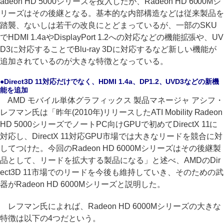
adeon HD 5000シリーズを投入したが、Radeon HD 6000Mシ
リーズはその後継となる。基本的な内部構造などは従来製品を
踏襲、ないしは若干の改良にとどまっているが、一部のSKU
でHDMI 1.4aやDisplayPort 1.2への対応などの機能拡張や、UV
D3に対応することでBlu-ray 3Dに対応するなど新しい機能が
追加されているのが大きな特徴となっている。
●Direct3D 11対応だけでなく、HDMI 1.4a、DP1.2、UVD3などの新機
能を追加
AMD モバイル単体グラフィックス 製品マネージャ アシフ・
レフマン氏は「昨年(2010年)リリースしたATI Mobility Radeon
HD 5000シリーズでノートPC向けGPUで初めてDirectX 11に
対応し、DirectX 11対応GPU市場では大きなリードを競合に対
してつけた。今回のRadeon HD 6000Mシリーズはその後継製
品として、リードを拡大する製品になる」と述べ、AMDのDir
ect3D 11市場でのリードを今後も維持していき、そのための武
器がRadeon HD 6000Mシリーズと説明した。
レフマン氏によれば、Radeon HD 6000Mシリーズの大きな
特徴は以下の4つだという。