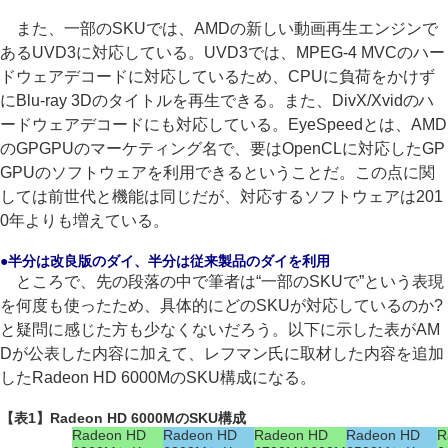
また、一部のSKUでは、AMDの新しい動画再生エンジンで
あるUVD3に対応している。UVD3では、MPEG-4 MVCのハー
ドウェアデコードに対応しているため、CPUに負荷をかけず
にBlu-ray 3Dのタイトルを再生できる。また、DivX/Xvidのハ
ードウェアデコードにも対応している。EyeSpeedとは、AMD
のGPGPUのマーケティング名で、要はOpenCLに対応したGP
GPUのソフトウェアを利用できるということだ。この点に関
しては前世代と機能は同じだが、対応するソフトウェアは201
0年よりも増えている。
●半分は改良版のダイ、半分は従来製品のダイを利用
ところで、先の段落の中で筆者は“一部のSKUで”という表現
を何度も使ったため、具体的にどのSKUが対応しているのか?
と疑問に感じた方も少なくないだろう。以下に示した表がAM
Dが公表した内容に加えて、レフマン氏に取材した内容を追加
したRadeon HD 6000MのSKU構成になる。
【表1】Radeon HD 6000MのSKU構成
Radeon HD
Radeon HD
Radeon HD
Radeon HD
R