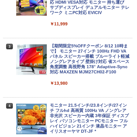
【OSなし】 中古ノートパソコン 第8世代
【全商品10%OFF+P5倍】Dell OptiPlex
応 HDMI VESA対応 モニター 持ち運び
￥250
2
Core i5 富士通 LIFEBOOK A579/B メモ
3070 Micro 第9世代 Core i5 Windows1
サブディスプレイ デュアルモニター テレ
￥14,990
￥594
￥1,117
リ8GB HDD500GB 15.6インチ HDMI テ
1 Pro メモリ 8GB/16GB SSD 256GB/51
ワーク ミニPC対応 EVICIV
ンキー DVD-ROM 初期設定済 すぐ使え
2GB USB無線LANアダプター付属 HDMI
る 7日保証 送料無料 2営業日以内に発送
DisplayPort WPS Office付き デスクト
￥11,999
ップパソコン ミニPC 中古パソコン 小型
【2026年アップグレード版】AOKIMI ワイヤ
On My Road (Stadium ver.)
HUNTER×HUNTER モノクロ版 39 (ジャンプ
コンパクト デスクトップPC
￥17,980
レスイヤホン bluetooth イヤホン V12 小型
コミックスDIGITAL)
by Amazon 炭酸水 ラベルレス 500ml ×24本
軽量 ブルートゥースHi-Fi 最大36時間再生 ぶ
強炭酸水 ペットボトル 500ミリリットル (Sm
￥250
￥35,000
るーとゅーす コードレス ENCノイズキャン
art Basic)
【期間限定5%OFFクーポン 8/12 10時ま
￥572
3
セリング 自動ペアリング Type-C充電 マイク
で】 モニター 27インチ 100Hz FHD VA
付き 防水 タッチ式音量調整 スポーツ/通勤/通
＼★最大2555円OFFクーポン★／【テン
パネル スピーカー搭載 ブルーライト軽減
￥1,625
3
学/WEB会議(ホワイト)
キー搭載内蔵】中古ノートパソコン 東芝
ノングレアタイプ 壁掛け対応 省スペース
dynabook B55 シリーズ 15.6インチ Co
超得2,500円OFF&P2倍｜Windows11正
角度調整 高視野角 178° Adaptive-Sync
3
On My Road (Stadium ver.)
スーパーの裏でヤニ吸うふたり 9巻 (デジタル
re i5 第6世代 メモリ8 GSSD128G Wind
式対応｜楽天1位｜最大180日保証｜CPU
対応 MAXZEN MJM27CH02-F100
￥1,964
版ビッグガンガンコミックス)
コカ・コーラ やかんの麦茶 from 爽健美茶 ラ
ows11 DVDドライブ Bluetooth HDMI O
第8世代｜HP 中古デスクトップパソコン
ベルレス 650mlPET×24本
￥250
ffice付き 中古パソコン 中古ノートPC 整
Windows11 office付き｜メモリ8GB SS
￥13,980
￥810
備済み
D256GB HDD500GB｜ デスクトップ Mi
Xiaomi シャオミ REDMI Buds 8 Lite ワイヤ
￥2,009
crosoft office 第8世代以降｜セット購入
レスイヤホン Bluetooth 5.4 ノイズキャンセ
可能｜デスクトップ 中古｜中古PC
￥14,555
リング ANC 36時間再生
モニター 21.5インチ/23.8インチ/27イン
4
￥34,800
チ フルhd 高画質 100Hz VA ノングレア
￥3,480
非光沢 スピーカー内蔵 3年保証 ディスプ
レビュー投稿 5年保証｜MS Office 2024
レイ パソコンモニター PCモニター フル
4
H&B 搭載｜中古 ノートパソコン Windo
ハイビジョン 21インチ 液晶モニター ア
ws11 Office付｜スペック Core i5 第7世
デスクトップパソコン Windows11 Offic
イリスオーヤマ DT-JF *
4
代 メモリ 8GB 大容量 HDD 500GB テン
e付き パソコン 新品｜インテル 第14世代