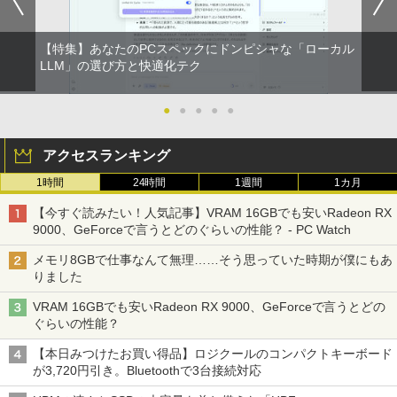
￥3,630
【特集】あなたのPCスペックにドンピシャな「ローカル
LLM」の選び方と快適化テク
100日後に英語がものになる1日10分 ネ
2
イティブ英語書き写し [ ブレット・リン
ゼイ ]
●
●
●
●
●
￥1,980
アクセスランキング
1時間
24時間
1週間
1カ月
楽譜 【取寄品】UN275 輸入 フラッシン
3
【今すぐ読みたい！人気記事】VRAM 16GBでも安いRadeon RX
グ・ウィンズ【メール便不可商品】【沖
9000、GeForceで言うとどのぐらいの性能？ - PC Watch
縄・離島以外送料無料】
メモリ8GBで仕事なんて無理……そう思っていた時期が僕にもあ
￥30,030
りました
VRAM 16GBでも安いRadeon RX 9000、GeForceで言うとどの
ぐらいの性能？
オレンジページ 2026 10/17号増刊＜グレ
4
ー＞ [雑誌]
【本日みつけたお買い得品】ロジクールのコンパクトキーボード
が3,720円引き。Bluetoothで3台接続対応
￥1,689