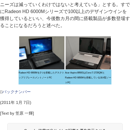
ニーズは減っていくわけではないと考えている」とする。すで
にRadeon HD 6000Mシリーズで100以上のデザインウインを
獲得しているといい、今後数カ月の間に搭載製品が多数登場す
ることになるだろうと述べた。
Radeon HD 6900Mを2つを搭載したデスクト
Acer Aspire 8950GはCore i7-2720QMと
ップリプレースメントノートPC
Radeon HD 6850Mを搭載している18.4型ノー
トPC
□
バックナンバー
(2011年 1月 7日)
[Text by 笠原 一輝]