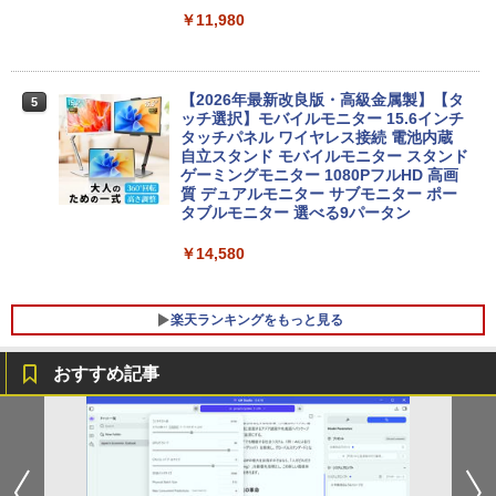
キー DVDドライブ搭載 CD DVD 再生可
Core i5-6500 i5 i7-14700F｜ SSD 256G
￥11,980
｜中古パソコン 中古ノートパソコン 中古
B～2TB｜メモリ 8～64GB DDR4/5｜ デ
PC オフィス搭載
スクトップPC 2年保証 激安 高性能 ゲー
ム 本体のみ PC 高スペッ 初期設定済み
￥19,800
【2026年最新改良版・高級金属製】【タ
5
￥45,700
ッチ選択】モバイルモニター 15.6インチ
タッチパネル ワイヤレス接続 電池内蔵
自立スタンド モバイルモニター スタンド
MS限定クーポンあり! 【Win11正式対
ゲーミングモニター 1080PフルHD 高画
5
応】Webカメラ&テンキー付き ノートパ
【中古】初心者も安心！おまかせゲーミ
質 デュアルモニター サブモニター ポー
5
ソコン 中古 パソコン メモリ 8GB 最大3
ングセット SILVER 中古デスクトップPC
タブルモニター 選べる9パータン
2GB 新品 SSD 256GB 高性能 第8世代 C
eスポーツ入門 Geforce GT1030搭載！
ore i5搭載 DVD 中古ノートパソコン Win
Win11 Office 24型液晶 ゲーミングキー
￥14,580
dows11 Pro 店長オススメ おまかせ 15.6
ボード・マウス[8世代 Corei5 8GB SSD2
型 無線LAN office付き 2026 福袋 ギフト
56GB]：良品
楽天ランキングをもっと見る
￥29,800
￥65,980
おすすめ記事
ちいかわ なんか小さくてかわいいやつ
1
（7）なんか飛び出ていろいろ貼れるフォ
トアルバム付き特装版 （講談社キャラク
ターズA） [ ナガノ ]