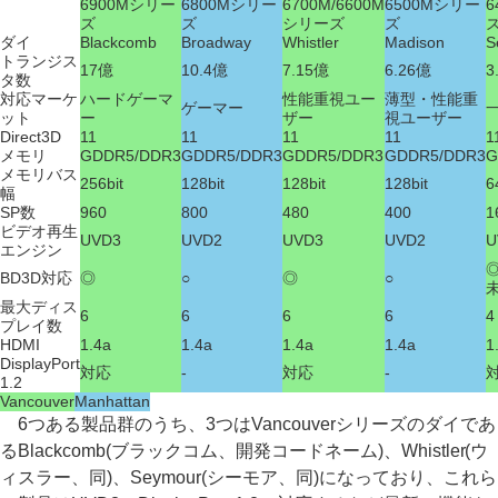
6900Mシリー
6800Mシリー
6700M/6600M
6500Mシリー
6
ズ
ズ
シリーズ
ズ
ダイ
Blackcomb
Broadway
Whistler
Madison
S
トランジス
17億
10.4億
7.15億
6.26億
3
タ数
対応マーケ
ハードゲーマ
性能重視ユー
薄型・性能重
ゲーマー
ット
ー
ザー
視ユーザー
Direct3D
11
11
11
11
1
メモリ
GDDR5/DDR3
GDDR5/DDR3
GDDR5/DDR3
GDDR5/DDR3
G
メモリバス
256bit
128bit
128bit
128bit
6
幅
SP数
960
800
480
400
1
ビデオ再生
UVD3
UVD2
UVD3
UVD2
U
エンジン
◎
BD3D対応
◎
○
◎
○
最大ディス
6
6
6
6
4
プレイ数
HDMI
1.4a
1.4a
1.4a
1.4a
1
DisplayPort
対応
-
対応
-
1.2
Vancouver
Manhattan
6つある製品群のうち、3つはVancouverシリーズのダイであ
るBlackcomb(ブラックコム、開発コードネーム)、Whistler(ウ
ィスラー、同)、Seymour(シーモア、同)になっており、これら