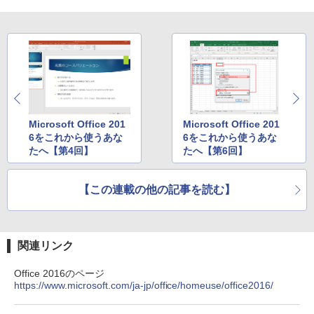
￥594
￥1,117
HUNTER×HUNTER モノクロ版 39 (ジャンプ
コミックスDIGITAL)
by Amazon 炭酸水 ラベルレス 500ml ×24本
強炭酸水 ペットボトル 500ミリリットル (Sm
art Basic)
￥572
Microsoft Office 201
Microsoft Office 201
￥1,625
6をこれから使うあな
6をこれから使うあな
たへ【第4回】
たへ【第6回】
スーパーの裏でヤニ吸うふたり 9巻 (デジタル
版ビッグガンガンコミックス)
コカ・コーラ やかんの麦茶 from 爽健美茶 ラ
ベルレス 650mlPET×24本
【この連載の他の記事を読む】
￥810
￥2,009
関連リンク
Office 2016のページ
https://www.microsoft.com/ja-jp/office/homeuse/office2016/