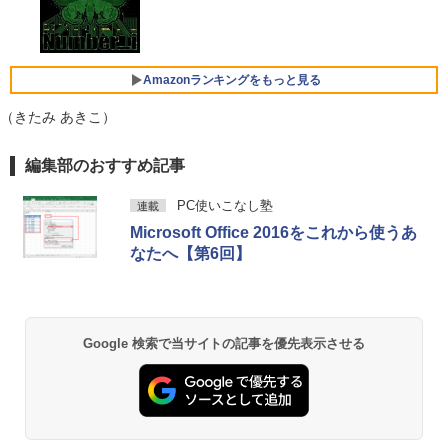
【期間限定P15倍+最大10%OFFクーポ
光沢IPS パネル Type-C対応 miniHDMI
ィーメンバーと世界に復讐＆『ざま
4
ン】 【3年保証】MICROSOFT マイクロ
薄型軽量 約650g VESA対応 モニター 持
Xiaomi シャオミ REDMI Buds 8 Lite ワイヤ
ぁ！』します！（23） （KCデラック
ソフト SURFACE GO 2 LTE ADVANCED
【今だけP10倍！大量還元！】一体型デ
ち運び サブディスプレイ テレワーク 在
レスイヤホン Bluetooth 5.4 ノイズキャンセ
ス） [ 大前 貴史 ]
4
(LTEモデル) SSD128GB メモリ8GB Win
スクトップパソコン VETESA 22型液晶
宅勤務 UPERFECT
リング ANC 36時間再生
dows 11 Pro 中古 返品 送料無料 中古ノ
第2世代Core i5 Windows11搭載 Office
Amazonランキングをもっと見る
￥792
ートパソコン 中古パソコン ノートパソコ
付き メモリ8GB SSD256GB 初期設定済
￥8,999
￥3,480
ン ノート ノートPC タブレット OFFICE
み USB2.0 Wi-Fi無線LAN対応 キーボー
（きたみ あきこ）
付き
ド＆マウス付属 在宅勤務 学生向け 初心
者向け 高性能PC 新品
by Amazon 天然水 ラベルレス 500ml ×24本
薬屋のひとりごと 17巻 (デジタル版ビッグガ
￥29,700
編集部のおすすめ記事
Dell SE2416H 23.8インチ モニター (フ
5
富士山の天然水 バナジウム含有 水 ミネラル
ンガンコミックス)
￥39,900
ルHD/IPS非光沢/HDMI・D-Sub15ピン/傾
ウォーター ペットボトル 静岡県産 500ミリリ
き調整) 【付属品：電源ケーブル・HDMI
PC使いこなし塾
連載
ットル (Smart Basic)
￥770
ケーブル】3ヶ月保証付き
Microsoft Office 2016をこれから使うあ
レビュー投稿 5年保証｜MS Office 2024
5
￥1,380
なたへ【第6回】
H&B 搭載｜中古ノートパソコン Windo
＼マラソン限定値引／【新品 当日出荷】
￥9,800
5
ws11 Office付｜テンキー DVD 搭載｜C
新生活応援 7点 セット ゲーミングPC ゲ
ore i5 第7世代 メモリ 8GB SSD 256GB
ーミングパソコン デスクトップパソコン
異世界居酒屋「のぶ」(22) (角川コミックス・
｜店長厳選 Lenovo ThinkPad 15.6型 Bl
GeForce RTX5060 Ryzen7 5700X Wind
エース)
【Amazon.co.jp限定】 い・ろ・は・す 2L P
uetooth Wi-Fi 無線｜中古 パソコン 中古
ows11 SSD 256GB〜1TB メモリ 16G
ET ラベルレス ×8本
PC Word Excel
B〜32GB eスポーツ ゲーム デスクトッ
￥832
Google 検索で当サイトの記事を優先表示させる
プPC パソコン モニター
￥1,112
￥29,800
￥169,290
ONE PIECE モノクロ版 115 (ジャンプコミッ
クスDIGITAL)
by Amazon 天然水ラベルレス 2L×9本