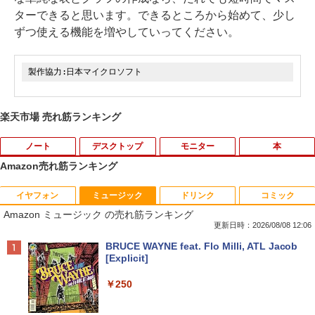
ターできると思います。できるところから始めて、少し
ずつ使える機能を増やしていってください。
製作協力:日本マイクロソフト
楽天市場 売れ筋ランキング
ノート
デスクトップ
モニター
本
Amazon売れ筋ランキング
イヤフォン
ミュージック
ドリンク
コミック
ノートパソコン14インチ 極軽量約965g
【Dell Core-i7 & 24インチ2台液晶PCセ
PHILIPS 241V8 LED液晶モニター 23.8
BARFOUT! SPECIAL EDITION EARLY
1
1
1
1
Amazon ミュージック の売れ筋ランキング
富士通 LIFEBOOK U748 高性能第7世代
ット】intel Core i7-7700、RAM:16G
インチワイド ブラック 1920×1080 （フ
AUTUMN 2026 / TIME TRAVEL 岩本 照
Core i5-7300U カメラ内蔵 メモリ最大16
B、SSD:選択可能(256GBor512GBor1T
ルHD）16:9 IPSパネル 非光沢 ノングレ
（Snow Man） [ ブラウンズブックス ]
更新日時：2026/08/08 12:06
GB SSD1TB 薄い軽い FHD液晶 type-C
B)/フルHD（1920x1080）液晶モニタ/光
ア 液晶ディスプレイ HDMI VGA VESA準
Anker Soundcore P40i オフホワイト
BRUCE WAYNE feat. Flo Milli, ATL Jacob
WIFI Bluetooth 中古ノートパソコン Off
学ドライブ/5.8Ghz WI-FI/Bluetooth/Wi
拠 PS4 switch 対応 スイッチ 【中古】
￥1,870
[Explicit]
ice付き 5GWIFI Bluetooth最新Microso
ndows11 Pro & KINGSOFT WPS Offic
￥7,990
ftOffice2024可 Windows11
e/HDMI/デスクトップパソコン(再生中古
￥6,500
￥250
品)
￥16,500
＆Premium特別編集 台湾、街歩きガイ
2
￥41,800