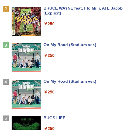
ド。
【期間限定10%OFFクーポン 8/12 10時
2
Anker Soundcore P31i ブラック
BRUCE WAYNE feat. Flo Milli, ATL Jacob
まで】 モニター 21.5型 液晶ディスプレ
￥1,879
[Explicit]
中古パソコン 東芝 ノートパソコン Dyna
イ ベゼル ディスプレイ 液晶モニター PC
2
￥5,990
book S73 13.3型 薄型軽量 ノートPC 第
【初期設定済み】デスクトップパソコン
モニター 壁掛け フリッカーレス FreeSy
2
￥250
8世代 Core i5-8250U/メモリ 8GB /NVM
一体型 2026新品 パソコン 一体型PC 24
nc 21.5インチ 角度調節 FullHD ブルー
e SSD ハードディスク/Wi-Fi/Bluetooth/
型 21.5型 Windows11 Office付き｜フル
ライトカット VAパネル VESAフル FHD
Type-C/HDMI/Windows11&office 2019
HD液晶一体型 インテル Core i5 Core i7
ノングレア MAXZEN JM22CH02
からだの厚みを薄くする [ 土屋元明 ]
3
搭載 パソコン ノート
｜ SSD 128GB～1TB｜メモリ8GB 16G
B｜ キーボード マウス付 2年保証 安い P
Anker Soundcore Liberty 5 ミッドナイトブ
On My Road (Stadium ver.)
￥9,480
￥1,540
C 初期設定済み テレワーク 在宅勤務
ラック
￥16,800
￥250
￥47,700
￥14,990
Yoothi 互換品 液晶 13.3インチ N133BG
3
【★最大100%ポイント】【新生活応援・
A-EA2 NT133WHM-N35 NT133WHM-N4
3
2026】【Office 2019 H&B】富士通 LIF
5 NT133WHM-N46 NT133WHM-N47 BO
ピアノ 楽譜 カプースチン | 8つの演奏会
4
EBOOK/第3世代 Core i7/メモリ:8GB/16
「楽天ランキング1位」 デスクトップパ
E07AE BOE07AD BOE07C0 BOE0800
【2026年アップグレード版】AOKIMI ワイヤ
On My Road (Stadium ver.)
用エチュード 作品40 | 8 Concert Studie
3
GB/SSD:256GB/512GB/1TB/テンキー/1
ソコン Windows11 Office付き パソコン
対応 1366x768 WXGA LED LCD 液晶デ
レスイヤホン bluetooth イヤホン V12 小型
s Op.40
5.6型/USB3.0/HDMI/wi-fi/Office/無線マ
新品｜インテル 第14世代 Core i5-4590 i
ィスプレイ 修理交換用液晶パネル
軽量 ブルートゥースHi-Fi 最大36時間再生 ぶ
￥250
ウス/USBメモリ/中古パソコン/ノートパ
5 i7-14700F｜ SSD 256GB～2TB｜メモ
るーとゅーす コードレス ENCノイズキャン
￥5,940
ソコン/Windows11/Windows10
リ 8～64GB DDR4/5｜ デスクトップPC
セリング 自動ペアリング Type-C充電 マイク
￥8,900
2年保証 激安 高性能 ゲーム 本体のみ PC
付き 防水 タッチ式音量調整 スポーツ/通勤/通
高スペッ 初期設定済み
学/WEB会議(ホワイト)
￥23,999
BUGS LIFE
信じていた仲間達にダンジョン奥地で殺
5
￥45,700
￥1,964
【選べる2色 コスパ抜群】モバイルモニ
されかけたがギフト『無限ガチャ』でレ
4
ター 15.6インチ フルHD 100%sRGB 非
ベル9999の仲間達を手に入れて元パーテ
￥250