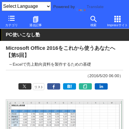
Powered by
Translate
PC Watch
ソフトウェア/アプリ
Microsoft Office
その他
カテゴリ
過去記事
検索
Impressサイト
PC使いこなし塾
Microsoft Office 2016をこれから使うあなたへ
【第5回】
～Excelで売上動向資料を製作するための基礎
（2016/5/20 06:00）
リスト