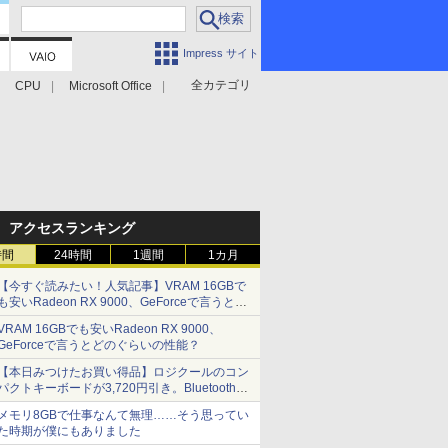
Impress サイト
全カテゴリ
CPU
Microsoft Office
アクセスランキング
時間
24時間
1週間
1カ月
【今すぐ読みたい！人気記事】VRAM 16GBで
も安いRadeon RX 9000、GeForceで言うとど
のぐらいの性能？ - PC Watch
VRAM 16GBでも安いRadeon RX 9000、
GeForceで言うとどのぐらいの性能？
【本日みつけたお買い得品】ロジクールのコン
パクトキーボードが3,720円引き。Bluetoothで3
台接続対応
メモリ8GBで仕事なんて無理……そう思ってい
た時期が僕にもありました