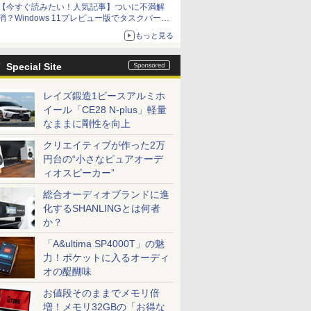
【今すぐ読みたい！人気記事】ついに不満解
消？Windows 11プレビュー版でタスクバーの
配置変更を徹底検証 - PC Watch
もっと見る
Special Site
レイズ鍛造1ピースアルミホ
イール「CE28 N-plus」軽量
なままに剛性を向上
クリエイティブが作った2万
円台の“小さなピュアオーデ
ィオスピーカー”
総合オーディオブランドに進
化するSHANLINGとは何者
か？
「A&ultima SP4000T」の魅
力！ポケットに入るオーディ
オの醍醐味
お値段そのままでメモリ倍
増！メモリ32GBの「お得な