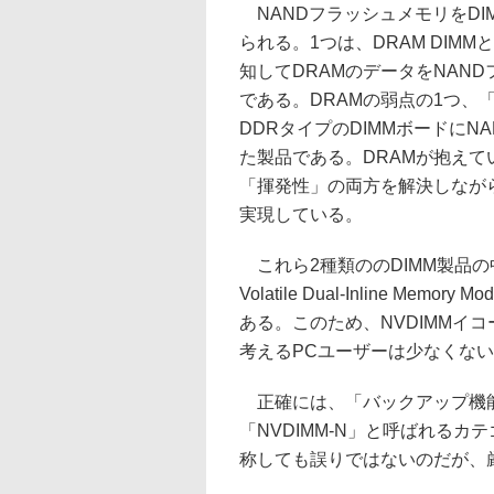
NANDフラッシュメモリをDI
られる。1つは、DRAM DI
知してDRAMのデータをNAN
である。DRAMの弱点の1つ、
DDRタイプのDIMMボードに
た製品である。DRAMが抱えて
「揮発性」の両方を解決しながら
実現している。
これら2種類ののDIMM製品の中で
Volatile Dual-Inline 
ある。このため、NVDIMMイ
考えるPCユーザーは少なくな
正確には、「バックアップ機能付
「NVDIMM-N」と呼ばれるカ
称しても誤りではないのだが、