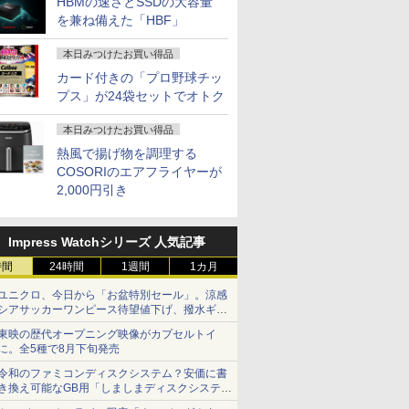
HBMの速さとSSDの大容量
を兼ね備えた「HBF」
本日みつけたお買い得品
カード付きの「プロ野球チッ
プス」が24袋セットでオトク
本日みつけたお買い得品
熱風で揚げ物を調理する
COSORIのエアフライヤーが
2,000円引き
Impress Watchシリーズ 人気記事
時間
24時間
1週間
1カ月
ユニクロ、今日から「お盆特別セール」。涼感
シアサッカーワンピース待望値下げ、撥水ギア
ショーツは1990円に
東映の歴代オープニング映像がカプセルトイ
に。全5種で8月下旬発売
令和のファミコンディスクシステム？安価に書
き換え可能なGB用「しましまディスクシステ
ム」