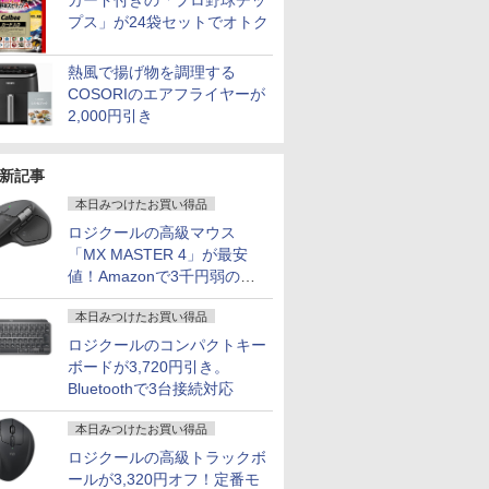
カード付きの「プロ野球チッ
プス」が24袋セットでオトク
熱風で揚げ物を調理する
COSORIのエアフライヤーが
2,000円引き
新記事
本日みつけたお買い得品
ロジクールの高級マウス
「MX MASTER 4」が最安
値！Amazonで3千円弱の割
引
本日みつけたお買い得品
ロジクールのコンパクトキー
ボードが3,720円引き。
Bluetoothで3台接続対応
本日みつけたお買い得品
ロジクールの高級トラックボ
ールが3,320円オフ！定番モ