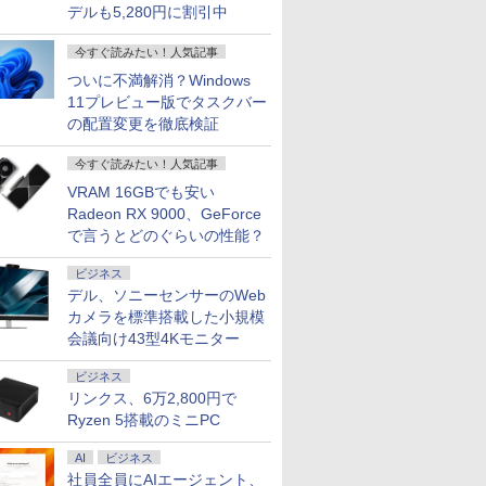
デルも5,280円に割引中
今すぐ読みたい！人気記事
ついに不満解消？Windows
11プレビュー版でタスクバー
の配置変更を徹底検証
今すぐ読みたい！人気記事
VRAM 16GBでも安い
Radeon RX 9000、GeForce
で言うとどのぐらいの性能？
ビジネス
デル、ソニーセンサーのWeb
カメラを標準搭載した小規模
会議向け43型4Kモニター
ビジネス
リンクス、6万2,800円で
Ryzen 5搭載のミニPC
AI
ビジネス
社員全員にAIエージェント、