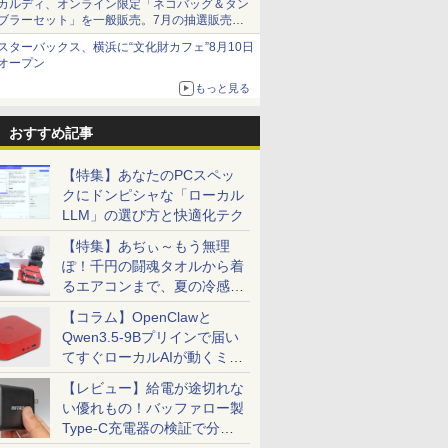
カルディ、オンライン限定「ネコバッグ＆タン
ブラーセット」を一般販売。7月の抽選販売の
当選無効分
スターバックス、横浜に“文化財カフェ”8月10日
オープン
もっと見る
おすすめ記事
【特集】あなたのPCスペッ
クにドンピシャな「ローカル
LLM」の選び方と快適化テク
【特集】あぢぃ～もう無理
ぽ！千円の闘魂タオルから着
るエアコンまで、夏の冷感グ
ッズ一挙紹介
【コラム】OpenClawと
Qwen3.5-9Bプリインで届い
てすぐローカルAIが動くミニ
PC「SER9 Pro」
【レビュー】給電が途切れな
い優れもの！バッファロー製
Type-C充電器の検証で分か