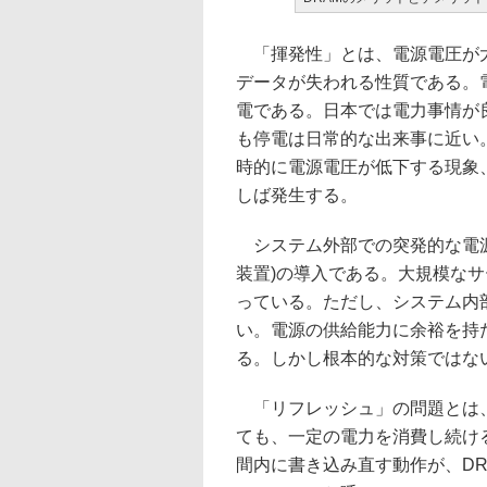
「揮発性」とは、電源電圧が大
データが失われる性質である。
電である。日本では電力事情が
も停電は日常的な出来事に近い
時的に電源電圧が低下する現象
しば発生する。
システム外部での突発的な電源
装置)の導入である。大規模なサ
っている。ただし、システム内
い。電源の供給能力に余裕を持
る。しかし根本的な対策ではな
「リフレッシュ」の問題とは、
ても、一定の電力を消費し続け
間内に書き込み直す動作が、D