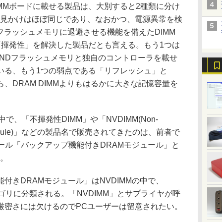
MMボードに載せる製品は、大別すると2種類に分け
MMと見かけはほぼ同じであり、なおかつ、電源異常を検
Dフラッシュメモリに退避させる機能を備えたDIMM
「揮発性」を解決した製品だとも言える。もう1つは
NANDフラッシュメモリと独自のコントローラを載せ
いる、もう1つの弱点である「リフレッシュ」と
、DRAM DIMMよりもはるかに大きな記憶容量を
、「不揮発性DIMM」や「NVDIMM(Non-
Memory Module)」などの製品名で販売されてきたのは、前者で
コール「バックアップ機能付きDRAMモジュール」と
い。
きDRAMモジュール」はNVDIMMの中で、
テゴリに分類される。「NVDIMM」とサプライヤが呼
厳密さには欠けるのでPCユーザーは留意されたい。