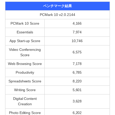
ベンチマーク結果
PCMark 10 v2.0.2144
PCMark 10 Score
4,166
Essentials
7,974
App Start-up Score
10,746
Video Conferencing
6,575
Score
Web Browsing Score
7,178
Productivity
6,785
Spreadsheets Score
8,220
Writing Score
5,601
Digital Content
3,628
Creation
Photo Editing Score
6,202