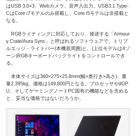
はUSB 3.0×3、Webカメラ、音声入出力。USB3.1 Type-
CはCore i7モデルのみ搭載し、Core i5モデルは非搭載と
なる。
RGBライティングに対応しており、後述する「Armour
y Crate/Aura Sync」と呼ばれるソフトウェアで、トリプ
ルエッジ・ライトバー(本機底周囲)と、(上位モデルは4ゾ
ーン)RGBキーボードバックライトをコントロールでき
る。
本体サイズは360×275×25.8mm(幅×奥行き×高さ)、重
量2.395kg。価格は149,800円となる。プロセッサやdGP
U、そしてゲーミングノートPC固有の機能などを含める
と、妥当な価格ではないだろうか。