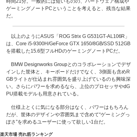
時間21分。一般的には短いものの、ハードウェア構成や
ゲーミングノートPCということを考えると、残当な結果
だ。
以上のようにASUS「ROG Strix G G531GT-AL106R」
は、Core i5-9300H/GeForce GTX 1650/8GB/SSD 512GB
を搭載した15.6型フルHDのゲーミングノートPCだ。
BMW Designworks Groupとのコラボレーションでデザ
インした筐体と、キーボードだけでなく、3側面も含めR
GBライトが仕込まれ雰囲気を盛り上げているのも興味深
い。さらにパワーを求めるなら、上位のプロセッサやdG
PU搭載モデルも用意されている。
仕様上とくに気になる部分はなく、パワーはもちろん
だが、筐体のデザインや雰囲気まで含めて“ゲーミングっ
ぽさ”を求めるユーザーに使って欲しい1台だ。
楽天市場 売れ筋ランキング