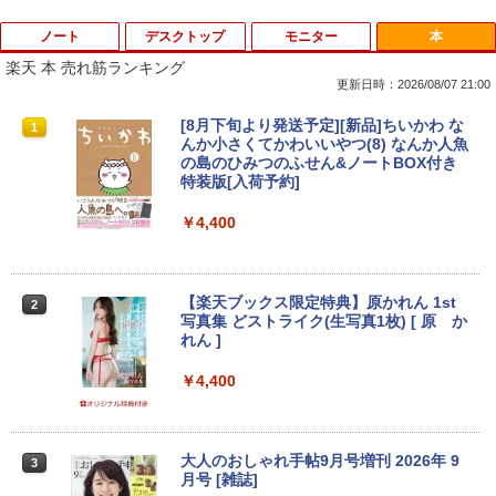
ノート
デスクトップ
モニター
本
楽天 本 売れ筋ランキング
更新日時：2026/08/07 21:00
【期間限定破格金額！】新生活 新古品 W
【期間限定10%OFFクーポン 8/12 10時
[8月下旬より発送予定][新品]ちいかわ な
1
1
1
in11搭載 パソコンノートパソコンoffice
まで】 モニター 21.5型 液晶ディスプレ
んか小さくてかわいいやつ(8) なんか人魚
付き 初心者向けノートPC 初期設定済 1
イ ベゼル ディスプレイ 液晶モニター PC
の島のひみつのふせん&ノートBOX付き
5.6型 インテル高速CPU ランダムで発送
モニター 壁掛け フリッカーレス FreeSy
特装版[入荷予約]
メモリ4GB～ 高速SSD1TB 最大 フルHD
nc 21.5インチ 角度調節 FullHD ブルー
Webカメラ zoom 軽量薄型 無線 型番更
ライトカット VAパネル VESAフル FHD
￥4,400
新で在庫処分
ノングレア MAXZEN JM22CH02
￥9,980
￥9,480
【楽天ブックス限定特典】原かれん 1st
2
写真集 どストライク(生写真1枚) [ 原 か
れん ]
【マラソンP5倍/10%オフクーポン】中古
【期間限定10%OFFクーポン 8/12 10時
2
2
ノートパソコン Windows11 Pro Office
まで】 ゲーミングモニター 24.5インチ F
￥4,400
付き Panasonic Let's note CF-SX3 第4
HD 240Hz 1ms Fast IPSパネル HDMI2.0
世代 Core i5 メモリ8GB 高速SSD256GB
×1 DP1.4×1 Adaptive Sync対応 フリッ
12.1インチ DVD Bluetoot カメラ Wi-Fi
カーフリー ブルーライトカット モニター
HDMI 初期設定済み 送料無料 90日保証
ディスプレイ MAXZEN MGM25IC04-F2
大人のおしゃれ手帖9月号増刊 2026年 9
3
40
月号 [雑誌]
￥11,800