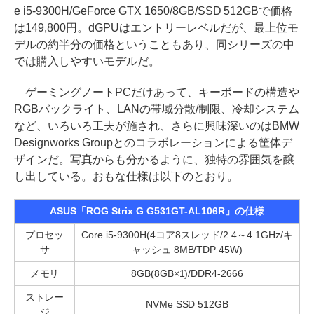
e i5-9300H/GeForce GTX 1650/8GB/SSD 512GBで価格
は149,800円。dGPUはエントリーレベルだが、最上位モ
デルの約半分の価格ということもあり、同シリーズの中
では購入しやすいモデルだ。
ゲーミングノートPCだけあって、キーボードの構造や
RGBバックライト、LANの帯域分散/制限、冷却システム
など、いろいろ工夫が施され、さらに興味深いのはBMW
Designworks Groupとのコラボレーションによる筐体デ
ザインだ。写真からも分かるように、独特の雰囲気を醸
し出している。おもな仕様は以下のとおり。
ASUS「ROG Strix G G531GT-AL106R」の仕様
プロセッ
Core i5-9300H(4コア8スレッド/2.4～4.1GHz/キ
サ
ャッシュ 8MB/TDP 45W)
メモリ
8GB(8GB×1)/DDR4-2666
ストレー
NVMe SSD 512GB
ジ