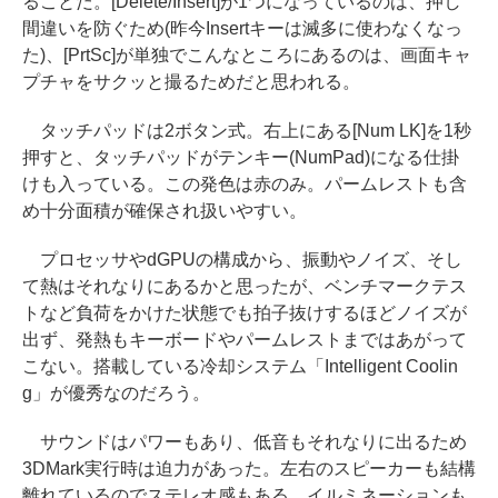
ることだ。[Delete/Insert]が1つになっているのは、押し
間違いを防ぐため(昨今Insertキーは滅多に使わなくなっ
た)、[PrtSc]が単独でこんなところにあるのは、画面キャ
プチャをサクッと撮るためだと思われる。
タッチパッドは2ボタン式。右上にある[Num LK]を1秒
押すと、タッチパッドがテンキー(NumPad)になる仕掛
けも入っている。この発色は赤のみ。パームレストも含
め十分面積が確保され扱いやすい。
プロセッサやdGPUの構成から、振動やノイズ、そし
て熱はそれなりにあるかと思ったが、ベンチマークテス
トなど負荷をかけた状態でも拍子抜けするほどノイズが
出ず、発熱もキーボードやパームレストまではあがって
こない。搭載している冷却システム「Intelligent Coolin
g」が優秀なのだろう。
サウンドはパワーもあり、低音もそれなりに出るため
3DMark実行時は迫力があった。左右のスピーカーも結構
離れているのでステレオ感もある。イルミネーションも