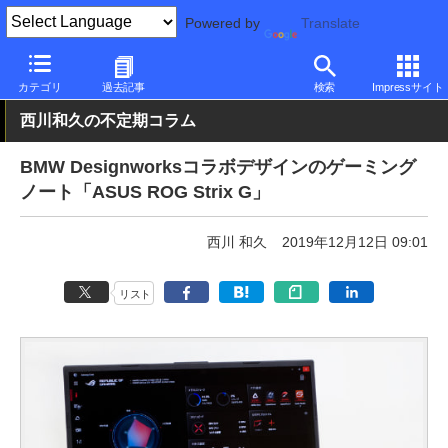
Powered by
Translate
PC Watch
パソコン/タブレット/スマートフォン
ゲーミングノー
カテゴリ
過去記事
検索
Impressサイト
西川和久の不定期コラム
BMW Designworksコラボデザインのゲーミング
ノート「ASUS ROG Strix G」
西川 和久
2019年12月12日 09:01
リスト