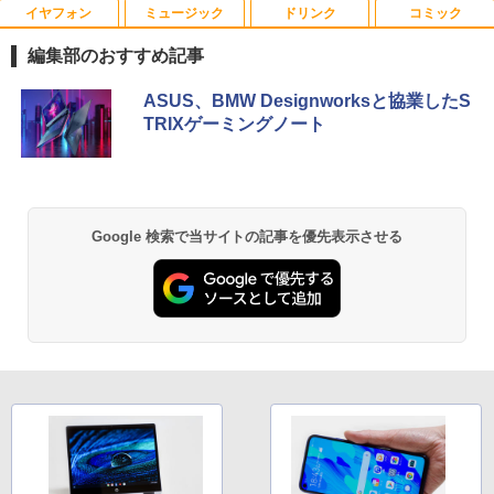
【中古・軽量SSD搭載】新生活応援 新春
イヤフォン
ミュージック
ドリンク
コミック
5
ノートパソコン 中古 パソコン NEC Vers
aPro VB-1 12.5型 訳あり 第6世代Core i
編集部のおすすめ記事
3 SSD128GB Windows11＋Office2019
【楽天1位常連・超800冠獲得】黒/白 モ
5
180日保証 送料無料 Office付き
ニター 21.5 / 23.8 / 24.5 / 27型 240Hz/2
Anker Soundcore P40i ブラック
BRUCE WAYNE feat. Flo Milli, ATL Jacob
【Amazon.co.jp限定】 い・ろ・は・す 2L P
薬屋のひとりごと 17巻 (デジタル版ビッグガ
ASUS、BMW Designworksと協業したS
00Hz /180Hz/165Hz/100Hz ゲーミングモ
[Explicit]
ET ラベルレス ×8本
ンガンコミックス)
TRIXゲーミングノート
ニター 1ms応答 pcモニター パソコン モ
￥13,800
￥7,990
ニター 非光沢 スピーカー内蔵 HDR/Free
￥250
￥1,112
￥770
sync/VESA cocopar HG-238
￥11,999
Anker Soundcore P31i ブラック
BRUCE WAYNE feat. Flo Milli, ATL Jacob
by Amazon 天然水 ラベルレス 500ml ×24本
異世界居酒屋「のぶ」(22) (角川コミックス・
Google 検索で当サイトの記事を優先表示させる
[Explicit]
富士山の天然水 バナジウム含有 水 ミネラル
エース)
ウォーター ペットボトル 静岡県産 500ミリリ
￥5,990
ットル (Smart Basic)
￥250
￥832
￥1,380
Anker Soundcore Liberty 5 ミッドナイトブ
On My Road (Stadium ver.)
ONE PIECE モノクロ版 115 (ジャンプコミッ
ラック
クスDIGITAL)
by Amazon 天然水ラベルレス 2L×9本
￥250
￥14,990
￥594
￥1,117