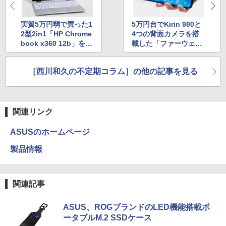
【2026年アップグレード版】AOKIMI ワイヤ
On My Road (Stadium ver.)
HUNTER×HUNTER モノクロ版 39 (ジャンプ
レスイヤホン bluetooth イヤホン V12 小型
コミックスDIGITAL)
by Amazon 炭酸水 ラベルレス 500ml ×24本
軽量 ブルートゥースHi-Fi 最大36時間再生 ぶ
実質5万円弱で買った1
5万円台でKirin 980と
強炭酸水 ペットボトル 500ミリリットル (Sm
￥250
るーとゅーす コードレス ENCノイズキャン
art Basic)
2型2in1「HP Chrome
4つの背面カメラを搭
￥572
セリング 自動ペアリング Type-C充電 マイク
book x360 12b」をレ
載した「ファーウェイ
付き 防水 タッチ式音量調整 スポーツ/通勤/通
￥1,625
ビュー
nova 5T」
学/WEB会議(ホワイト)
BUGS LIFE
スーパーの裏でヤニ吸うふたり 9巻 (デジタル
［西川和久の不定期コラム］の他の記事を見る
￥1,964
版ビッグガンガンコミックス)
コカ・コーラ やかんの麦茶 from 爽健美茶 ラ
ベルレス 650mlPET×24本
￥250
￥810
Xiaomi シャオミ REDMI Buds 8 Lite ワイヤ
￥2,009
関連リンク
レスイヤホン Bluetooth 5.4 ノイズキャンセ
リング ANC 36時間再生
ASUSのホームページ
￥3,480
製品情報
関連記事
ASUS、ROGブランドのLED機能搭載ポ
ータブルM.2 SSDケース