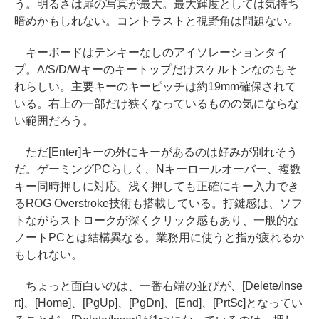
う。明るさは扉の写真が最大。最大輝度としては気持ち
暗めかもしれない。コントラストと視野角は問題ない。
キーボードはテンキーなしのアイソレーションタイ
プ。A/S/D/Wキーのキートップだけスケルトンなのもそ
れらしい。主要キーのキーピッチは約19mm確保されて
いる。右上の一部だけ狭くなっているものの気にならな
い範囲だろう。
ただ[Enter]キーの外にキーがあるのは好みが別れそう
だ。ゲーミングPCらしく、Nキーロールオーバー、複数
キー同時押しに対応。浅く押しても正確にキー入力でき
るROG Overstroke技術も搭載している。打鍵感は、ソフ
トながらストロークが深くクリック感もあり、一般的な
ノートPCとは結構異なる。業務用に使うと指が疲れるか
もしれない。
ちょっと面白いのは、一番右端の並びが、[Delete/Inse
rt]、[Home]、[PgUp]、[PgDn]、[End]、[PrtSc]となってい