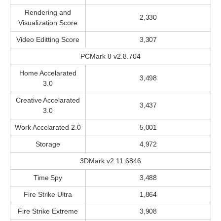
Rendering and
2,330
Visualization Score
Video Editting Score
3,307
PCMark 8 v2.8.704
Home Accelarated
3,498
3.0
Creative Accelarated
3,437
3.0
Work Accelarated 2.0
5,001
Storage
4,972
3DMark v2.11.6846
Time Spy
3,488
Fire Strike Ultra
1,864
Fire Strike Extreme
3,908