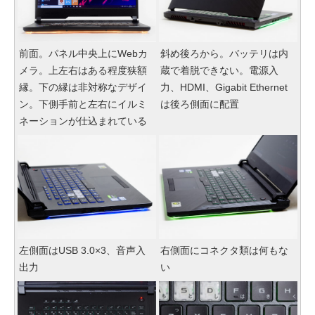
前面。パネル中央上にWebカ
斜め後ろから。バッテリは内
メラ。上左右はある程度狭額
蔵で着脱できない。電源入
縁。下の縁は非対称なデザイ
力、HDMI、Gigabit Ethernet
ン。下側手前と左右にイルミ
は後ろ側面に配置
ネーションが仕込まれている
左側面はUSB 3.0×3、音声入
右側面にコネクタ類は何もな
出力
い