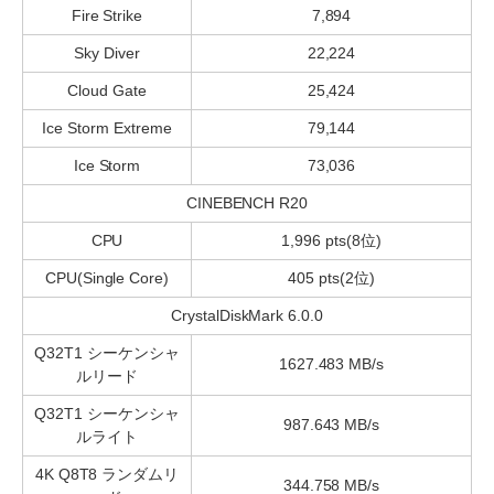
Fire Strike
7,894
Sky Diver
22,224
Cloud Gate
25,424
Ice Storm Extreme
79,144
Ice Storm
73,036
CINEBENCH R20
CPU
1,996 pts(8位)
CPU(Single Core)
405 pts(2位)
CrystalDiskMark 6.0.0
Q32T1 シーケンシャ
1627.483 MB/s
ルリード
Q32T1 シーケンシャ
987.643 MB/s
ルライト
4K Q8T8 ランダムリ
344.758 MB/s