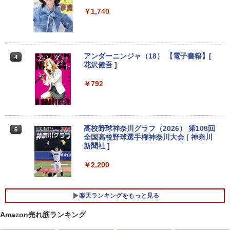
￥12,980
￥1,740
中古ノートパソコン フルHD モバイル 超
3
軽量 11.6 型 SONY VAIO VJP111 Core i
＼メーカー5年保証／【最短即日発送】
3
5-4210U SSD128GB メモリ4GB Blueto
【新品】モニター 21.5インチモニター デ
アンダーニンジャ（18） 【電子書籍】[
4
oth Wifi カメラ Windows11 WPS-Offic
ィスプレイ PCモニター ASUS 液晶ディ
花沢健吾 ]
e 訳アリ品
スプレイ VP229HFZ 22型 1920×1080 応
答速度1ms リフレッシュレート100Hz IP
￥792
Sパネル 液晶モニター 5年保証付き 動画
￥12,800
閲覧 仕事 在宅 楽天ランキング4冠
￥12,800
中古ノートパソコン インテル Celeron C
高校野球神奈川グラフ（2026） 第108回
4
5
ore i5 Windows11 Pro Office 2024付き
全国高校野球選手権神奈川大会 [ 神奈川
メモリ4GB/8GB/16GB選択可 SSD128G
新聞社 ]
B/1TB選択可 15.6型 テンキー ビジネス
【初心者向けコスパ最強】黒/白 モニター
4
在宅勤務 学生向け 初期設定不要 店長お
21.5 / 23.8 / 27型 pcモニター 100Hz ゲ
￥2,200
まかせ中古厳選 ノートPC ノート パソコ
ーミングモニター HDMI 24インチ 1920*
ン 中古PC 在宅ワーク オフィス 中古
1080 FHD パソコン モニター ディスプレ
イ 非光沢 VA 4000:1 角度調整 VESA Fre
楽天ランキングをもっと見る
esync ps4/ps5/xbox スピーカー内蔵 kk
￥11,980
smart
Amazon売れ筋ランキング
￥11,999