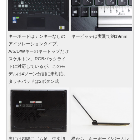
キーボードはテンキーなしの
キーピッチは実測で約19mm
アイソレーションタイプ。
A/S/D/Wキーのキートップだけ
スケルトン。RGBバックライ
トに対応しているが、このモ
デルは4ゾーン分割に未対応。
タッチパッドは2ボタン式
裏には四隅にゴム足。中央辺
横から。キーボード/パームレ