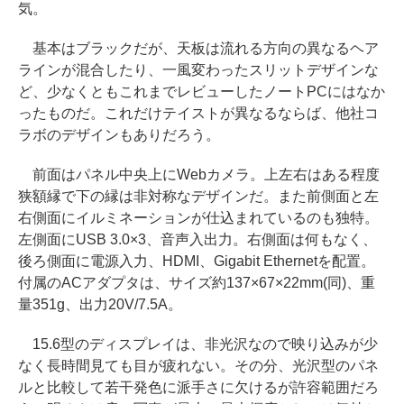
気。
基本はブラックだが、天板は流れる方向の異なるヘア
ラインが混合したり、一風変わったスリットデザインな
ど、少なくともこれまでレビューしたノートPCにはなか
ったものだ。これだけテイストが異なるならば、他社コ
ラボのデザインもありだろう。
前面はパネル中央上にWebカメラ。上左右はある程度
狭額縁で下の縁は非対称なデザインだ。また前側面と左
右側面にイルミネーションが仕込まれているのも独特。
左側面にUSB 3.0×3、音声入出力。右側面は何もなく、
後ろ側面に電源入力、HDMI、Gigabit Ethernetを配置。
付属のACアダプタは、サイズ約137×67×22mm(同)、重
量351g、出力20V/7.5A。
15.6型のディスプレイは、非光沢なので映り込みが少
なく長時間見ても目が疲れない。その分、光沢型のパネ
ルと比較して若干発色に派手さに欠けるが許容範囲だろ