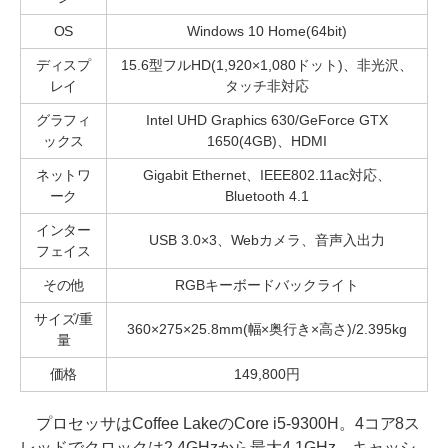
OS
Windows 10 Home(64bit)
ディスプ
15.6型フルHD(1,920×1,080ドット)、非光沢、
レイ
タッチ非対応
グラフィ
Intel UHD Graphics 630/GeForce GTX
ックス
1650(4GB)、HDMI
ネットワ
Gigabit Ethernet、IEEE802.11ac対応、
ーク
Bluetooth 4.1
インター
USB 3.0×3、Webカメラ、音声入出力
フェイス
その他
RGBキーボードバックライト
サイズ/重
360×275×25.8mm(幅×奥行き×高さ)/2.395kg
量
価格
149,800円
プロセッサはCoffee LakeのCore i5-9300H。4コア8ス
レッドでクロックは2.4GHzから最大4.1GHz。キャッシ