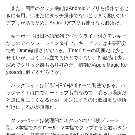
また、画面のタッチ機能はAndroidアプリを操作すると
きに有用。いまだにタッチ操作でないとうまく動かない
アプリがあるため、Androidアプリも使うなら必須だ。
キーボードは日本語配列でバックライト付きテンキー
なしのアイソレーションタイプ。キーピッチは主要部分
で約19mm確保されている。[Enter]キーの周囲だけ少し
せまいが、目くじら立てるほどでもない。打鍵感は少し
深めでクリック感もあり好みだ。初期のApple Magic Ke
yboardに似てるだろうか。
バックライトは[↑]/[↓]+[Fn]+[Alt]キーで調整できる。バ
ックライトは白でキートップも白なので、明るい場所だ
と逆に見にくくなるため、オンにするのは低照度な場所
だけにするのが無難だ。
タッチパッドは物理的なボタンのない1枚プレート
型。2本指でスクロール、2本指でタップすると右ボタン
相当など、基本的にWindowsやMacの操作と同じ。パー