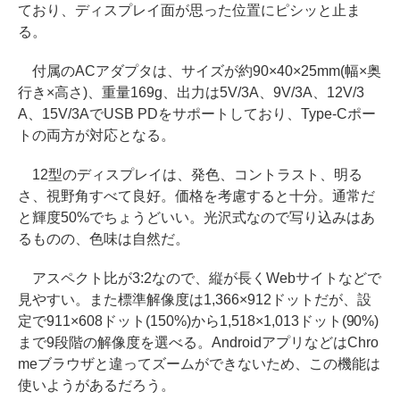
ており、ディスプレイ面が思った位置にピシッと止ま
る。
付属のACアダプタは、サイズが約90×40×25mm(幅×奥
行き×高さ)、重量169g、出力は5V/3A、9V/3A、12V/3
A、15V/3AでUSB PDをサポートしており、Type-Cポー
トの両方が対応となる。
12型のディスプレイは、発色、コントラスト、明る
さ、視野角すべて良好。価格を考慮すると十分。通常だ
と輝度50%でちょうどいい。光沢式なので写り込みはあ
るものの、色味は自然だ。
アスペクト比が3:2なので、縦が長くWebサイトなどで
見やすい。また標準解像度は1,366×912ドットだが、設
定で911×608ドット(150%)から1,518×1,013ドット(90%)
まで9段階の解像度を選べる。AndroidアプリなどはChro
meブラウザと違ってズームができないため、この機能は
使いようがあるだろう。