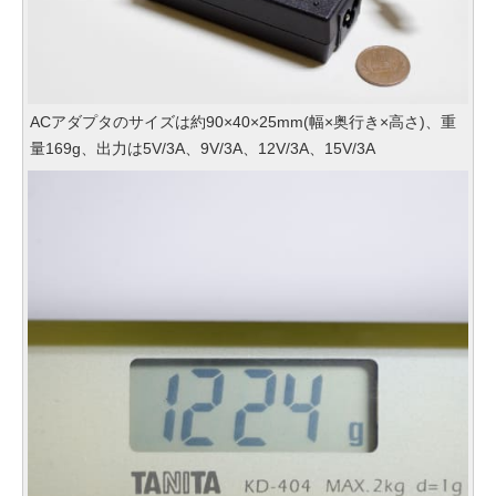
ACアダプタのサイズは約90×40×25mm(幅×奥行き×高さ)、重
量169g、出力は5V/3A、9V/3A、12V/3A、15V/3A