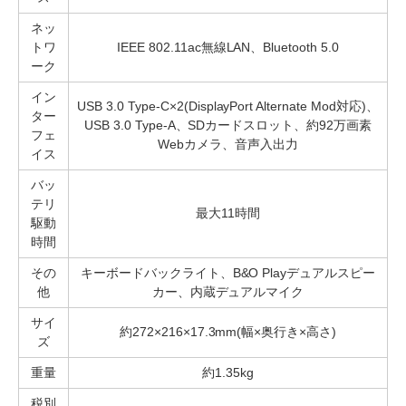
ネッ
トワ
IEEE 802.11ac無線LAN、Bluetooth 5.0
ーク
イン
USB 3.0 Type-C×2(DisplayPort Alternate Mod対応)、
ター
USB 3.0 Type-A、SDカードスロット、約92万画素
フェ
Webカメラ、音声入出力
イス
バッ
テリ
最大11時間
駆動
時間
その
キーボードバックライト、B&O Playデュアルスピー
他
カー、内蔵デュアルマイク
サイ
約272×216×17.3mm(幅×奥行き×高さ)
ズ
重量
約1.35kg
税別