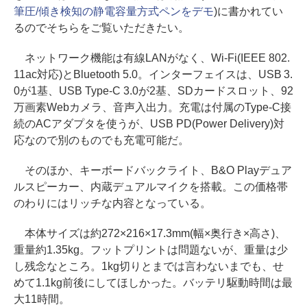
筆圧/傾き検知の静電容量方式ペンをデモ
)に書かれてい
るのでそちらをご覧いただきたい。
ネットワーク機能は有線LANがなく、Wi-Fi(IEEE 802.
11ac対応)とBluetooth 5.0。インターフェイスは、USB 3.
0が1基、USB Type-C 3.0が2基、SDカードスロット、92
万画素Webカメラ、音声入出力。充電は付属のType-C接
続のACアダプタを使うが、USB PD(Power Delivery)対
応なので別のものでも充電可能だ。
そのほか、キーボードバックライト、B&O Playデュア
ルスピーカー、内蔵デュアルマイクを搭載。この価格帯
のわりにはリッチな内容となっている。
本体サイズは約272×216×17.3mm(幅×奥行き×高さ)、
重量約1.35kg。フットプリントは問題ないが、重量は少
し残念なところ。1kg切りとまでは言わないまでも、せ
めて1.1kg前後にしてほしかった。バッテリ駆動時間は最
大11時間。