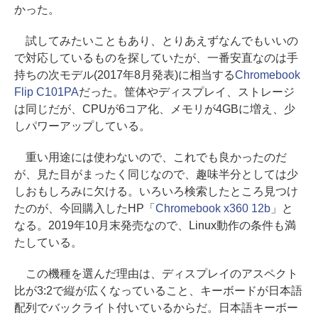
かった。
試してみたいこともあり、とりあえずなんでもいいの
で対応しているものを探していたが、一番安直なのは手
持ちの次モデル(2017年8月発表)に相当する
Chromebook
Flip C101PA
だった。筐体やディスプレイ、ストレージ
は同じだが、CPUが6コア化、メモリが4GBに増え、少
しパワーアップしている。
重い用途には使わないので、これでも良かったのだ
が、見た目がまったく同じなので、趣味半分としては少
しおもしろみに欠ける。いろいろ検索したところ見つけ
たのが、今回購入したHP「
Chromebook x360 12b
」と
なる。2019年10月末発売なので、Linux動作の条件も満
たしている。
この機種を選んだ理由は、ディスプレイのアスペクト
比が3:2で縦が広くなっていること、キーボードが日本語
配列でバックライト付いているからだ。日本語キーボー