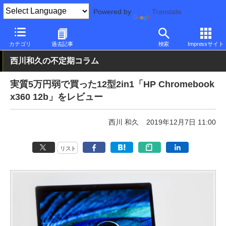
Powered by
Translate
PC Watch
パソコン/タブレット/スマートフォン
2in1
HP
カテゴリ
過去記事
検索
Impressサイト
西川和久の不定期コラム
実質5万円弱で買った12型2in1「HP Chromebook
x360 12b」をレビュー
西川 和久
2019年12月7日 11:00
リスト