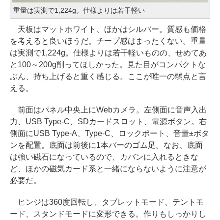
重量は実測で1,224g。仕様よりは若干軽い
天板はマットホワイト、ほかはシルバー。質感も価格
を考えると良いほうだ。チープ感はまったくない。重量
は実測で1,224g。仕様よりは若干軽いものの、せめてあ
と100～200g削ってほしかった。見た目がコンパクトな
ぶん、持ち上げると重く感じる。ここが唯一の弱点と言
える。
前面はパネル中央上にWebカメラ。左側面に音声入出
力、USB Type-C、SDカードスロット、電源ボタン。右
側面にUSB Type-A、Type-C、ロックポート、音量±ボタ
ンを配置。底面は前後に1本バーのゴム足。なお、底面
は強い磁石になっているので、カバンに入れるときな
ど、ほかの磁気カード系と一緒にならないように注意が
必要だ。
ヒンジは360度回転し、タブレットモード、テントモ
ード、スタンドモードに変形できる。作りもしっかりし