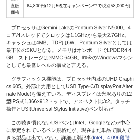
直販
64,800円(12月5現在キャンペーン中で税別58,000円)
価格
プロセッサはGemini LakeのPentium Silver N5000。4
コア/4スレッドでクロックは1.1GHzから最大2.7GHz。
キャッシュは4MB、TDPは6W。Pentium Silverとしては
最下位のSKUとなる。メモリはオンボードでLPDDR4 4
GB。ストレージはeMMC 64GB。昨今のWindowsマシン
としても最低レベルの構成と言える。
グラフィックス機能は、プロセッサ内蔵のUHD Graphi
cs 605。外部出力用としてUSB Type-C(DisplayPort Alter
nate Mode)を備えている。ディスプレイは光沢ありの12
型IPS式1,366×912ドットで、アスペクト比3:2。タッチ
操作とUSI(Universal Stylus Initiative)ペン対応だ。
この聴き慣れないUSIペンはIntel、Googleなどが中心
に策定されているペン規格だが、現在まだ単品で購入で
きる製品は出ていない。詳細は別記事(
Intel、4,096段階