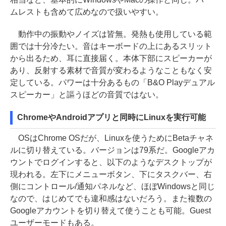
ムレストも含めて広めなので扱いやすい。
動作中の振動やノイズは皆無。発熱も使用している範
囲では十分冷たい。音はキーボードの上にあるスリット
から出るため、耳に直接届く。本体下部にスピーカーが
あり、反射する素材で音質が変わるようなこともなく安
定している。パワーは十分あるもの「B&O Playデュアル
スピーカー」と謳うほどの音質ではない。
ChromeやAndroidアプリと同時にLinuxを実行可能
OSはChrome OSだが、Linuxを使うためにBetaチャネ
ルに切り替えている。バージョンは79系だ。Googleアカ
ウントでログインすると、以下のようなデスクトップが
現われる。左下にメニューボタン、下にタスクバー、右
側にコントロール/通知パネルなど、ほぼWindowsと同じ
なので、はじめてでも違和感はないだろう。また複数の
Googleアカウントを切り替えて使うことも可能。Guest
ユーザーモードもある。