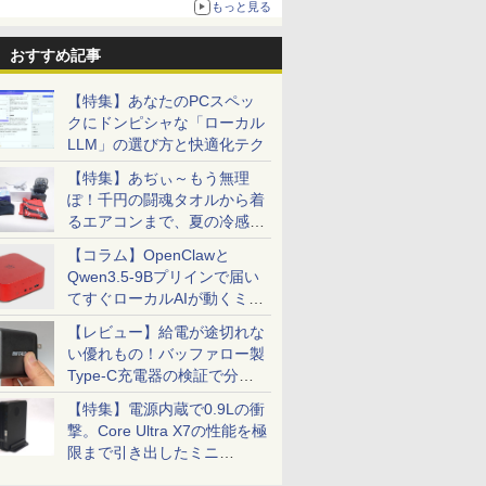
もっと見る
ニンテンドーeショップでは「大神 絶景版」が
67%オフで990円
おすすめ記事
【特集】あなたのPCスペッ
クにドンピシャな「ローカル
LLM」の選び方と快適化テク
【特集】あぢぃ～もう無理
ぽ！千円の闘魂タオルから着
るエアコンまで、夏の冷感グ
ッズ一挙紹介
【コラム】OpenClawと
Qwen3.5-9Bプリインで届い
てすぐローカルAIが動くミニ
PC「SER9 Pro」
【レビュー】給電が途切れな
い優れもの！バッファロー製
Type-C充電器の検証で分か
ったこと
【特集】電源内蔵で0.9Lの衝
撃。Core Ultra X7の性能を極
限まで引き出したミニ
PC「GPD BOX」