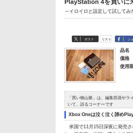
PlayStation 4を
～イロイロと設定して試してみ
ポスト
リスト
シ
品名
価格
使用
「買い物山脈」は、編集部員やラ
いて、語るコーナーです
Xbox Oneは泣く泣く諦めPlayS
米国で11月15日深夜に発売された「