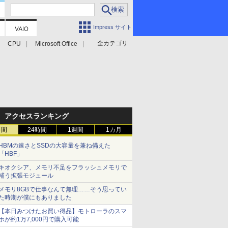
Impress サイト
全カテゴリ
CPU
Microsoft Office
アクセスランキング
時間
24時間
1週間
1カ月
HBMの速さとSSDの大容量を兼ね備えた
「HBF」
キオクシア、メモリ不足をフラッシュメモリで
補う拡張モジュール
メモリ8GBで仕事なんて無理……そう思ってい
た時期が僕にもありました
【本日みつけたお買い得品】モトローラのスマ
ホが約1万7,000円で購入可能