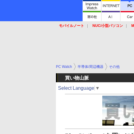
モバイルノート
NUC/小型パソコン
M
SSD
キーボード
マウス
PC Watch
半導体/周辺機器
その他
買い物山脈
Select Language
▼