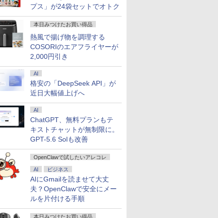
プス」が24袋セットでオトク
本日みつけたお買い得品
熱風で揚げ物を調理する
COSORIのエアフライヤーが
2,000円引き
AI
格安の「DeepSeek API」が
近日大幅値上げへ
AI
ChatGPT、無料プランもテ
キストチャットが無制限に。
GPT-5.6 Solも改善
OpenClawで試したいアレコレ
AI
ビジネス
AIにGmailを読ませて大丈
夫？OpenClawで安全にメー
ルを片付ける手順
本日みつけたお買い得品