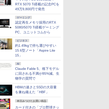
RTX 5070 Ti搭載の記念PCを
49万9,800円で発売
ゲーミング
認定再生メモリ採用のRTX
5080/5070 Ti搭載ゲーミング
PC、ユニットコムから
ビジネス
約1.49kgで持ち運びやすい
15.6型ノート「Aspire Lite
15」
AI
Claude Fable 5、格下モデル
に回される不満が85%減。生
物学の質問で
HBMの速さとSSDの大容量
を兼ね備えた「HBF」
本日みつけたお買い得品
カード付きの「プロ野球チッ