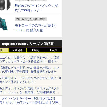
Philipsのゲーミングマウスが
約1,200円オトク！
本日みつけたお買い得品
モトローラのスマホが約1万
7,000円で購入可能
Impress Watchシリーズ 人気記事
時間
24時間
1週間
1カ月
ユニクロ、今日から「お盆特別セール」。涼感
シアサッカーワンピース待望値下げ、撥水ギア
ショーツは1990円に
【家電レビュー】手ごわい雑草との戦い、コメ
リの草刈機で完全勝利 掃除機感覚で使えた
NTT島田社長、ソフトバンクのセブン出資に「d
ポイント使えるようにして」
カルディ、オンライン限定「ネコバッグ＆タン
ブラーセット」を一般販売。7月の抽選販売の
当選無効分
「オクトパストラベラー」70%オフで1,643
円！ もうすぐ終了のセール情報まとめ【8月8日
更新】