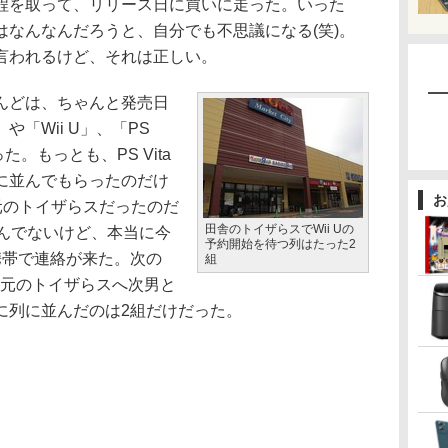
程を取って、リリース日に買いに走った。いった
はなんなんだろうと、自分でも不思議になる(笑)。
言われるけど、それは正しい。
んどは、ちゃんと発売日
や「Wii U」、「PS
た。もっとも、PS Vita
に並んでもらったのだけ
お
元のトイザらスだったのだ
田舎のトイザらスでWii Uの
並んでないけど、本当に今
予約開始を待つ列はたった2
携帯で連絡が来た。次の
組
に地元のトイザらスへ次男と
に列に並んだのは2組だけだった。