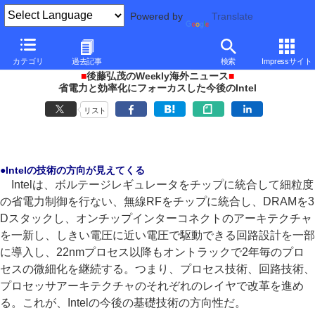
Powered by
Translate
PC Watch
イベント
ISSCC
2012
カテゴリ
過去記事
検索
Impressサイト
■
後藤弘茂のWeekly海外ニュース
■
省電力と効率化にフォーカスした今後のIntel
リスト
●Intelの技術の方向が見えてくる
Intelは、ボルテージレギュレータをチップに統合して細粒度
の省電力制御を行ない、無線RFをチップに統合し、DRAMを3
Dスタックし、オンチップインターコネクトのアーキテクチャ
を一新し、しきい電圧に近い電圧で駆動できる回路設計を一部
に導入し、22nmプロセス以降もオントラックで2年毎のプロ
セスの微細化を継続する。つまり、プロセス技術、回路技術、
プロセッサアーキテクチャのそれぞれのレイヤで改革を進め
る。これが、Intelの今後の基礎技術の方向性だ。