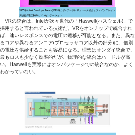
2005年のIntel Developer Forum(IDF)時のボルテージレギュレータ統合とファイングレイン
周波数&電圧制御のプレゼンテーション
VRの統合は、Intelが次々世代の「Haswell(ハスウェル)」で
採用すると言われている技術だ。VRをオンチップで統合すれ
ば、速いレスポンスでの電圧の遷移が可能となる。また、異な
るコアや異なるアンコア(プロセッサコア以外の部分)に、個別
の電圧を供給することも容易になる。理想はオンダイ統合で、
最もロスも少なく効率的だが、物理的な統合はハードルが高
い。Haswellも実際にはオンパッケージでの統合なのか、よく
わかっていない。