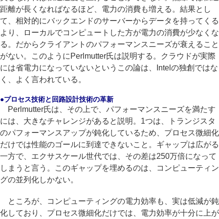
距離が長くなればなるほど、電力の消費も増える。結果とし
て、相対的にバックエンドのサーバーからデータを持ってくる
より、ローカルでコンピュートした方が電力の消費が少なくな
る。だからクライアントのパフォーマンスニーズが衰えること
がない。このようにPerlmutter氏は説明する。クラウドが実際
には省電力になっていないというこの論は、Intelの独創ではな
く、よく言われている。
●プロセス技術と回路設計技術の革新
Perlmutter氏は、その上で、パフォーマンスニーズを満たす
には、大きなチャレンジがあると説明。1つは、トランジスタ
のパフォーマンスアップが鈍化しているため、プロセス微細化
だけでは性能のゴールに到達できないこと。ギャップは広がる
一方で、エクサスケール世代では、その差は250万倍になって
しまうと言う。このギャップを埋めるのは、コンピューティン
グの並列化しかない。
ところが、コンピューティングの電力効率も、実は低減が鈍
化しており、プロセス微細化だけでは、電力効率が十分に上が