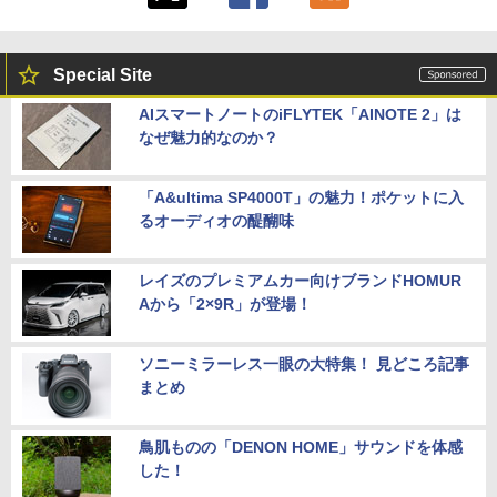
￥29,800
【2K 光沢パネル 超軽量470g】モバイル
5
【展示品・代引不可】 富士通 FUJITSU
モニター 14インチ 2K 2160x1440 3:2 ア
5
Special Site
デスクトップPC FMV Desktop Fシリー
スペクト 100%sRGB 400cd/m? 光沢IPS
MS Office 2024 H&B 搭載｜14型 WEB
ズ F55-K1 23.8型/ Core i5-1235U/ メモ
パネル 色鮮やか 470g 超軽量 Type-C対
5
AIスマートノートのiFLYTEK「AINOTE 2」は
カメラ 指紋認証 搭載モデル｜中古 ノー
リ 16GB/ SSD 512GB/ Windows 11/ 20
応 miniHDMI モニター サブディスプレイ
なぜ魅力的なのか？
トパソコン Windows11 Office 付き｜D
24 Office付き/ 2025年1月モデル
テレワーク EVICIV
ell Latitude 5400｜Core i5 第8世代 以
降 1.60GHz 4コア 8スレッド メモリ 8G
￥149,800
￥12,999
B SSD 256GB｜中古パソコン 中古ノー
「A&ultima SP4000T」の魅力！ポケットに入
トパソコン 中古PC
るオーディオの醍醐味
￥29,800
レイズのプレミアムカー向けブランドHOMUR
Aから「2×9R」が登場！
ソニーミラーレス一眼の大特集！ 見どころ記事
まとめ
鳥肌ものの「DENON HOME」サウンドを体感
した！