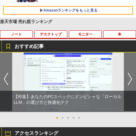
リング ANC 36時間再生
Amazonランキングをもっと見る
￥2,980
楽天市場 売れ筋ランキング
ノート
デスクトップ
モニター
本
おすすめ記事
中古ノートパソコン 新生活セット 2026
【訳あり品】中古パソコン | NEC | Mate
【500円クーポン＋ポイント最大31.5%還
【送料無料】感動する地図帖 世界って面
1
1
1
1
Windows11搭載 Office付き 15.6型 大手
MKM34B-1 | Windows11 | デスクトップ
元！】モバイルモニター 15.6 インチ FH
白い!となる100テーマ／イアン・ライト
メーカー 第6〜8世代 Core i3/i5 メモリ8
| 一年保証 | 第7世代 | Core i5 7500 3.4
D 1920×1080 1080P Fast IPS パネル 非
／Infographic．ly／片山美佳子
GB SSD最大1TB 高速SSD搭載 初期設定
(〜最大3.8)GHz | MEM:8GB | SSD:256G
光沢 1000:1 高コントラスト 超軽量 600
済み テレワーク応援 在宅勤務 学生向け
B | DVD-ROM | 無線LAN:あり | Win11Pr
g スピーカー内蔵 Type-C/HDMI 接続 PS
￥2,420
FU25-repc ノートPC 中古パソコン
o64bit
5/Switch/PC/スマホ対応
￥13,900
￥10,000
￥8,490
【特集】あなたのPCスペックにドンピシャな「ローカル
誤謬論入門[本/雑誌] 優れた議論の実践ガ
LLM」の選び方と快適化テク
2
イド / T・エドワード・デイマー/著 小西
卓三/監訳 今村真由子/訳
＼8月限定エントリーでP10倍／【中古】
【マラソンセール期間中ポイント5倍】中
Dell モニター 19インチ P1917S IPSパネ
●
●
●
●
●
2
2
2
ノートパソコン windows11 office付き
古デスクトップパソコン 第8世代 Core i5
ル 1280x1024 スクエア HDMI USBハブ
￥3,520
Lenovo レノボ ThinkPad L390 20NSS2
Windows11 高速SSD128GB メモリ8GB
高さ調整 中古ディスプレイ
アクセスランキング
5A00 Core i5 8世代 メモリー8GB 高速S
Type-C DisplayPort Lenovo ThinkStat