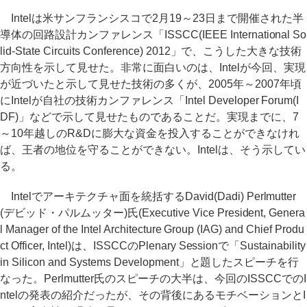
Intelは米サンフランシスコで2月19～23日まで開催された半
導体の回路設計カンファレンス「ISSCC(IEEE International So
lid-State Circuits Conference) 2012」で、こうした大きな技術
方向性を示して見せた。非常に面白いのは、Intelが今回、実現
が近づいたと示して見せた技術の多くが、2005年～2007年頃
にIntelが自社の技術カンファレンス「Intel Developer Forum(I
DF)」などで示して見せたものであることだ。実現までに、7
～10年越しのR&Dに膨大な資金を投入することができなけれ
ば、王者の地位を守ることができない。Intelは、そう示してい
る。
Intelでアーキテクチャ面を統括するDavid(Dadi) Perlmutter
(デビッド・パルムッター)氏(Executive Vice President, Genera
l Manager of the Intel Architecture Group (IAG) and Chief Produ
ct Officer, Intel)は、ISSCCのPlenary Sessionで「Sustainability
in Silicon and Systems Development」と題したスピーチを行
なった。Perlmutter氏のスピーチの大半は、今回のISSCCでのI
ntelの発表の紹介だったが、その背後にあるモチベーションとI