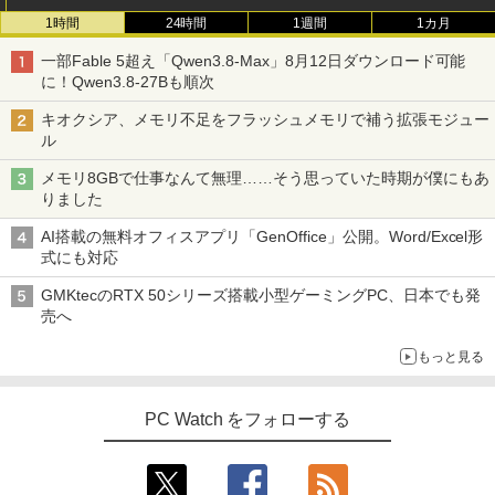
SD256GB 整備済み品 pc win11 os 中古
ion P330 初期設定済 すぐ使える 90日保
￥8,800
1時間
24時間
1週間
1カ月
パソコン すぐ使える オフィス付きPC 送
証 送料無料
Aランクパーティを離脱した俺は、元教
3
料無料
え子たちと迷宮深部を目指す。（13）
一部Fable 5超え「Qwen3.8-Max」8月12日ダウンロード可能
￥12,980
【電子書籍】[ ユーリ ]
に！Qwen3.8-27Bも順次
￥22,770
【楽天1位!1,600円OFFクーポン 8/4 20:
3
00-8/11 01:59】Xiaomi Monitor A24i 20
￥792
キオクシア、メモリ不足をフラッシュメモリで補う拡張モジュー
26 ディスプレイ 1080P 23.8インチ 144
ル
【エントリーでポイント100％還元のチ
Hzリフレッシュレート sRGB99% 1670
3
ノートパソコン Surface Pro 5 高性能第
ャンス】GMKtec ミニpc G3S【Intel N9
万色 300nits ΔE＜1 低ブルーライト 大
3
メモリ8GBで仕事なんて無理……そう思っていた時期が僕にもあ
7世代Core i5-7300U WEBカメラ内蔵 Wi
5 DDR4 8GB 256GB/512GB SSD】 4コ
画面 TÜV認証 目にやさしい 調整可能な
★8月中旬発送予定★ 宇宙兄弟 全巻セ
4
りました
ndows 11 Pro MS 0ffice 2024選択可 1
ア 4スレッド mini pc Windows11 Pro
スタンド VESA
ット（全46巻）
2.3型 2K液晶(2560x1440) Wi-Fi Mini-D
最大3.4GHz WIFI5 BT5.0 小型 M.2 2242
AI搭載の無料オフィスアプリ「GenOffice」公開。Word/Excel形
P Bluetooth SurfaceConnect USB3.0
ミニパソコン 2画面 超静音 超軽量 高性
￥12,580
￥41,225
式にも対応
能 みにpc nucbox 省エネ 小型 コンパク
ト
￥24,890
GMKtecのRTX 50シリーズ搭載小型ゲーミングPC、日本でも発
売へ
￥51,505
MAXZEN ゲーミングモニター 23.8イン
4
チ 180Hz FHD (1920×1080) HDMI2.1 D
乙女ゲー世界はモブに厳しい世界です
5
もっと見る
MS Office 2024 H&B 搭載｜中古ノート
P1.4 sRGB128％ IPS Adaptive-Sync ブ
4
【共和国編】 02 【電子書籍】[ 三
パソコン Windows11 Office付｜Dynab
ルーライトカット 非光沢 フリッカーフリ
嶋 与夢 ]
ook B55M Core i5 第8世代 8265U メモ
【中古】HP Pro Mini 400 G9 Core i5-12
ー ホワイト MGM24CH01-F180 マクス
4
リ 8GB SSD 256GB 15.6型 WEBカメラ
500T メモリ16GB SSD256GB Windows
ゼン
PC Watch をフォローする
￥924
テンキー HDMI 無線 Wi-Fi 整備済み 新品
11Pro 省スペース 小型 デスクトップPC
無線マウス セキュリティソフト 無料プレ
￥12,980
ゼント
￥49,500