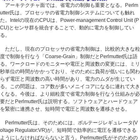
アーキテクチャ面では、省電力の制御も重要となる。Perlm
utter氏は、プロセッサの省電力制御システムについても触れ
た。Intelの現在のCPUは、Power-management Control Unit (P
CU)とセンサ群を統合することで、動的に電力を制御してい
る。
ただし、現在のプロセッサの省電力制御は、比較的大きな粒
度で制御を行なう「Coarse-Grain」制御だとPerlmutter氏は語
る。ワークロードのモニターや電圧と周波数の変更には、ミリ
秒単位の時間がかかっており、そのために負荷が低いにも関わ
らず電圧と周波数の高い時間があり、電力のムダが生じてい
る。この問題は、コア数が多いメニイコアになるに連れて大き
くなる。今後は、より細粒度で省電力制御を行なう仕組みが必
要だとPerlmutter氏は説明する。ソフトウェアとハードウェア
を緊密に連携させ、短時間で電圧と周波数を遷移させる。
Perlmutter氏は、そのためには、ボルテージレギュレータ(V
oltage Regulator:VR)が、短時間で効率的に電圧を遷移できる
ようにしなければならないと言う。Perlmutter氏がそのための