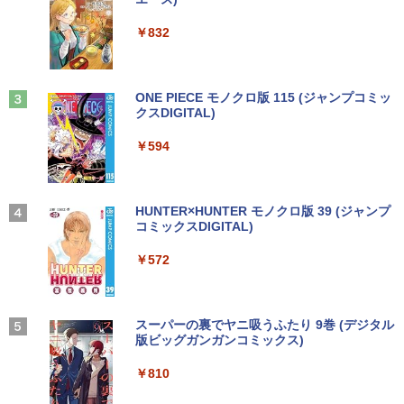
ウォーター ペットボトル 静岡県産 500ミリリ
￥5,990
ットル (Smart Basic)
￥250
￥832
￥1,380
Anker Soundcore Liberty 5 アプリコットピ
On My Road (Stadium ver.)
ONE PIECE モノクロ版 115 (ジャンプコミッ
ンク
クスDIGITAL)
by Amazon 炭酸水 ラベルレス 500ml ×24本
強炭酸水 ペットボトル 500ミリリットル (Sm
￥250
art Basic)
￥-
￥594
￥1,625
【2026年アップグレード版】AOKIMI ワイヤ
On My Road (Stadium ver.)
HUNTER×HUNTER モノクロ版 39 (ジャンプ
レスイヤホン bluetooth イヤホン V12 小型
コミックスDIGITAL)
by Amazon 天然水ラベルレス 2L×9本
軽量 ブルートゥースHi-Fi 最大36時間再生 ぶ
￥250
るーとゅーす コードレス ENCノイズキャン
￥572
￥1,117
セリング 自動ペアリング Type-C充電 マイク
付き 防水 タッチ式音量調整 スポーツ/通勤/通
学/WEB会議(ホワイト)
BUGS LIFE
スーパーの裏でヤニ吸うふたり 9巻 (デジタル
￥1,964
版ビッグガンガンコミックス)
コカ・コーラ やかんの麦茶 from 爽健美茶 ラ
ベルレス 650mlPET×24本
￥250
￥810
Xiaomi シャオミ REDMI Buds 8 Lite ワイヤ
￥2,009
レスイヤホン Bluetooth 5.4 ノイズキャンセ