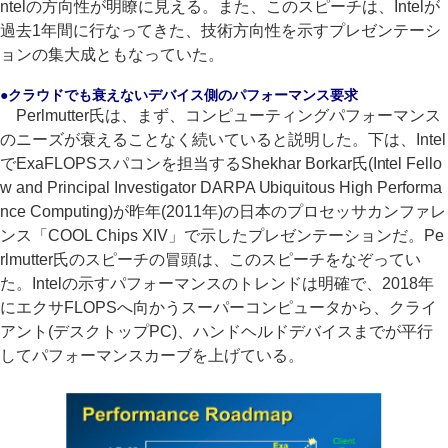
ntelの方向性が明瞭に見える。また、このスピーチは、Intelが
過去1年間に行なってきた、技術方向性を示すプレゼンテーシ
ョンの集大成ともなっていた。
●クラウドでも衰えないデバイス側のパフォーマンス要求
Perlmutter氏は、まず、コンピューティングパフォーマンス
のニーズが衰えることなく続いていると説明した。下は、Intel
でExaFLOPSスパコンを担当するShekhar Borkar氏(Intel Fello
w and Principal Investigator DARPA Ubiquitous High Performa
nce Computing)が昨年(2011年)の日本のプロセッサカンファレ
ンス「COOL Chips XIV」で示したプレゼンテーションだ。Pe
rlmutter氏のスピーチの冒頭は、このスピーチをなぞってい
た。Intelの示すパフォーマンスのトレンドは明確で、2018年
にエクサFLOPSへ向かうスーパーコンピュータから、クライ
アント(デスクトップPC)、ハンドヘルドデバイスまでが平行
してパフォーマンスカーブを上げている。