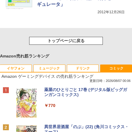
ギュレータ」
2012年12月26日
トップページに戻る
Amazon売れ筋ランキング
イヤフォン
ミュージック
ドリンク
コミック
Amazon ゲーミングデバイス の売れ筋ランキング
更新日時：2026/08/07 00:06
Anker Soundcore P40i オフホワイト
BRUCE WAYNE feat. Flo Milli, ATL Jacob
【Amazon.co.jp限定】 い・ろ・は・す 2L P
薬屋のひとりごと 17巻 (デジタル版ビッグガ
[Explicit]
ET ラベルレス ×8本
ンガンコミックス)
￥7,990
￥250
￥1,112
￥770
Anker Soundcore P31i ブラック
BRUCE WAYNE feat. Flo Milli, ATL Jacob
by Amazon 天然水 ラベルレス 500ml ×24本
異世界居酒屋「のぶ」(22) (角川コミックス・
[Explicit]
富士山の天然水 バナジウム含有 水 ミネラル
エース)