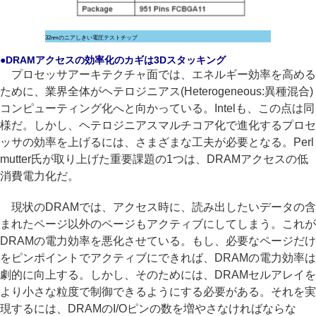
32nmのニアしきい電圧テストチップ
●DRAMアクセスの効率化のカギは3Dスタッキング
プロセッサアーキテクチャ面では、エネルギー効率を高める
ために、業界全体がヘテロジニアス(Heterogeneous:異種混合)
コンピューティング化へと向かっている。Intelも、この点は同
様だ。しかし、ヘテロジニアスマルチコア化で進化するプロセ
ッサの効率を上げるには、さまざまな工夫が必要となる。Perl
mutter氏が取り上げた重要課題の1つは、DRAMアクセスの低
消費電力化だ。
現状のDRAMでは、アクセス時に、読み出したいデータの含
まれたページ以外のページもアクティブにしてしまう。これが
DRAMの電力効率を悪化させている。もし、必要なページだけ
をピンポイントでアクティブにできれば、DRAMの電力効率は
劇的に向上する。しかし、そのためには、DRAMセルアレイを
より小さな粒度で制御できるようにする必要がある。それを実
現するには、DRAMのI/Oピンの数を増やさなければならな