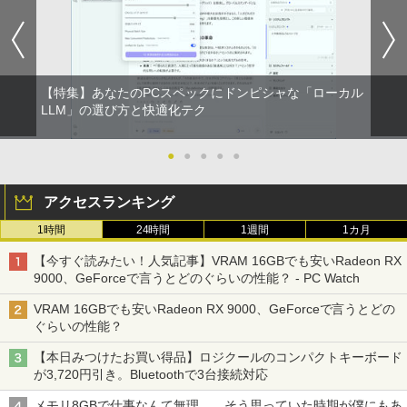
【特集】あなたのPCスペックにドンピシャな「ローカル
LLM」の選び方と快適化テク
●
●
●
●
●
アクセスランキング
1時間
24時間
1週間
1カ月
【今すぐ読みたい！人気記事】VRAM 16GBでも安いRadeon RX
9000、GeForceで言うとどのぐらいの性能？ - PC Watch
VRAM 16GBでも安いRadeon RX 9000、GeForceで言うとどの
ぐらいの性能？
【本日みつけたお買い得品】ロジクールのコンパクトキーボード
が3,720円引き。Bluetoothで3台接続対応
メモリ8GBで仕事なんて無理……そう思っていた時期が僕にもあ