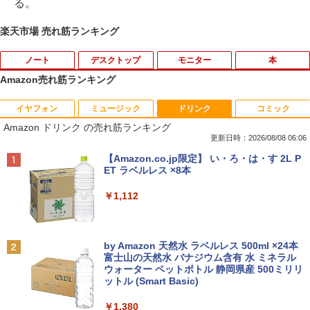
る。
楽天市場 売れ筋ランキング
ノート
デスクトップ
モニター
本
Amazon売れ筋ランキング
イヤフォン
ミュージック
ドリンク
コミック
【ノートPC用】【あんしん3ヶ月に延長
ポイント10倍 中古パソコン デスクトッ
アースドリームス 厳選おまかせモニター
はだしのゲン（全7巻セット） （中公文
1
1
1
1
Amazon ドリンク の売れ筋ランキング
保証】通常付属している30日の保証期間
プ Windows10【Windows 10 Pro 64Bit
21.5型〜27型ワイド 【HDMI対応 / FULL
庫コミック版） [ 中沢啓治 ]
が3ヶ月に延長されます。【単品購入・併
搭載】富士通 ESPRIMO D583シリーズ等
HD解像度】 大手メーカー液晶 (Dell/HP/
更新日時：2026/08/08 06:06
用不可※レビューキャンペーンは除く /
Celeron G1840 2.8G/4G/250GB/DVD-R
NEC等) テレワーク デュアルモニター S
￥5,852
Anker Soundcore P40i オフホワイト
BRUCE WAYNE feat. Flo Milli, ATL Jacob
【Amazon.co.jp限定】 い・ろ・は・す 2L P
ノートパソコン専用】
OM
witch PS4 PS5対応 【整備済み中古品】
[Explicit]
ET ラベルレス ×8本
￥7,990
￥1,000
￥9,980
￥6,470
￥250
￥1,112
【中古】ギリシャ語辞典/大学書林/古川晴
2
風（単行本）
おまかせ 中古ノートパソコン Windows
【中古】【箱付】 APPLE Mac mini A13
【お買い物マラソン限定価格】モニター
2
2
2
Anker Soundcore P31i ブラック
BRUCE WAYNE feat. Flo Milli, ATL Jacob
by Amazon 天然水 ラベルレス 500ml ×24本
11 A4サイズ 15型以上 メーカー 富士通 N
47 (Late 2014) 【 macOS Monterey 12.
21.5インチ 100Hz FHD VAパネル スピー
￥25,249
[Explicit]
富士山の天然水 バナジウム含有 水 ミネラル
EC 等 CPU Intel Cel 第6世代 メモリ4GB
7.6 / i7(3GHz) / メモリ:16GB / HDD:1.1
カー搭載 ブルーライト軽減 ノングレアタ
ウォーター ペットボトル 静岡県産 500ミリリ
￥5,990
SSD128GB 無線LAN WPS office2搭載
2TB 】 【 中古 ビジネスホン パソコン
イプ 壁掛け対応 省スペース 角度調整 高
ットル (Smart Basic)
￥250
HDMI対応 送料無料 訳あり品
業務用 電話機 本体】
視野角 178° Adaptive-Sync対応 MAXZ
EN MJM22CH03-F100 2608mr
￥1,380