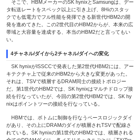
そこで、HBMメーカーのSK hynixとSamsungは、デー
タ転送レートをスペック以上に引き上げ、8Hiのスタッ
クでも低電力でフル性能を発揮できる新世代HBM2の開
発を進めてきた。この2世代目のHBM2からが、本来の広
帯域と大容量を達成する、本当のHBM2だと言ってもい
い。
4チャネル/ダイから2チャネル/ダイへの変化
SK hynixがISSCCで発表した第2世代HBM2には、アー
キテクチャ上で従来のHBM2から大きな変更があった。
それは、TSVで積層するDRAM同士の接続トポロジー
だ。第1世代のHBM2では、SK hynixはマルチドロップ接
続を行なっていたが、今回の第2世代HBM2では、SK hy
nixはポイントツーの接続を行なっている。
HBMでは、ボトムに制御を行なうベースロジックダイ
があり、その上にDRAMのダイが積層されTSVで配線さ
れている。SK hynixの第1世代のHBM2では、積層される