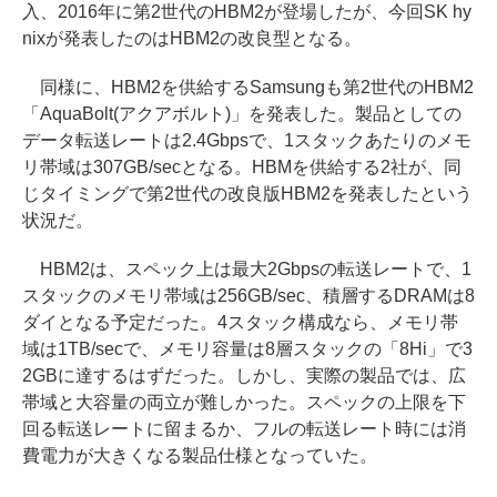
入、2016年に第2世代のHBM2が登場したが、今回SK hy
nixが発表したのはHBM2の改良型となる。
同様に、HBM2を供給するSamsungも第2世代のHBM2
「AquaBolt(アクアボルト)」を発表した。製品としての
データ転送レートは2.4Gbpsで、1スタックあたりのメモ
リ帯域は307GB/secとなる。HBMを供給する2社が、同
じタイミングで第2世代の改良版HBM2を発表したという
状況だ。
HBM2は、スペック上は最大2Gbpsの転送レートで、1
スタックのメモリ帯域は256GB/sec、積層するDRAMは8
ダイとなる予定だった。4スタック構成なら、メモリ帯
域は1TB/secで、メモリ容量は8層スタックの「8Hi」で3
2GBに達するはずだった。しかし、実際の製品では、広
帯域と大容量の両立が難しかった。スペックの上限を下
回る転送レートに留まるか、フルの転送レート時には消
費電力が大きくなる製品仕様となっていた。