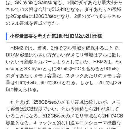
は、SK hynixもSamsungも、1個のダイあたり最大4チャ
ネルでバス幅は合計で512-bitとなる。ダイあたりの帯域
は2Gbps時に128GB/secとなり、2個のダイで8チャネル
のフル帯域を達成できた。
小容量需要を考えた第1世代HBM2の2Hi仕様
HBM2では、当初、2Hiでフル帯域を確保することで、
DRAM容量は小さい方がいいがメモリ帯域はフルに欲し
いという顧客をカバーしようとしていた。HBM2は、Sa
msungとSK hynixともに8Gbits(ECCを含めると9Gbits)
のダイあたりメモリ容量だ。スタックあたりのメモリ容
量は4Hiで4GB、8Hiで8GBとなる。しかし、2Hiでは2G
Bに抑えられる。
たとえば、256GB/secのメモリ帯域は欲しいが、メモ
リ容量は2GB程度でいい、という用途なら2Hiが適して
いることになる。512GB/secのメモリ帯域なら2Hiで4GB
容量となる。キャッシュ的な用途やコンシューマ機器な