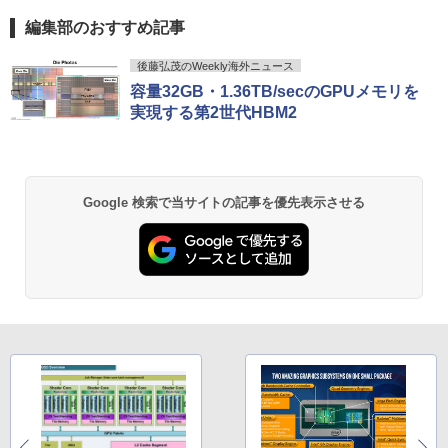
り!】【タッチパネル×Webカメラ】Pana
ン 24型フルHD液晶 Windows11 Office
編集部のおすすめ記事
sonic Let's note CF-XZ6/第7世代 Core
付き 第3世代 Core i7 メモリ16GB SSD5
i5/メモリ:8GB/SSD:128GB/12型液晶/Wi
12GB USB3.0 初期設定済み キーボー
HP P224 LED液晶モニター 21.5インチワ
5
薬屋のひとりごと 17巻 (デジタル版ビッグガ
fi/Bluetooth/Office/USB-C/HDMI/中古パ
ド・マウス付属
イド 薄型 液晶ディスプレイ 1920×1080
後藤弘茂のWeekly海外ニュース
ンガンコミックス)
ソコン ノートパソコン モバイルパソコン
（フルHD）白色LEDバックライト IPSパ
容量32GB・1.36TB/secのGPUメモリを
Windows11 Windows10
ネル 非光沢 ノングレア ディスプレイポ
￥59,800
実現する第2世代HBM2
￥770
ート HDMI VGA PS4 switch 対応 スイッ
チ VESA準拠【中古】
￥11,999
￥5,600
異世界居酒屋「のぶ」(22) (角川コミックス・
Google 検索で当サイトの記事を優先表示させる
エース)
￥832
ONE PIECE モノクロ版 115 (ジャンプコミッ
クスDIGITAL)
￥594
HUNTER×HUNTER モノクロ版 39 (ジャンプ