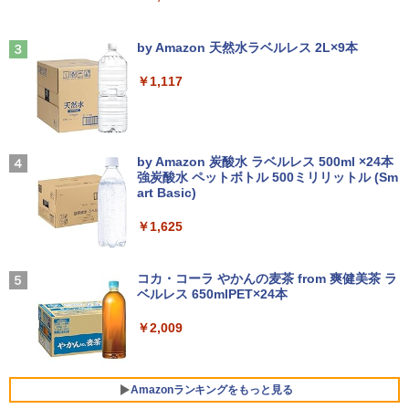
￥7,980
￥24,200
ちいかわ なんか小さくてかわいいやつ
3
￥9,930
（4）なんか小さくてためになる豆本付き
Anker Soundcore Liberty 5 ミッドナイトブ
On My Road (Stadium ver.)
特装版 （プレミアムKC） [ ナガノ ]
ラック
by Amazon 天然水ラベルレス 2L×9本
￥250
￥2,420
【期間限定破格金額！】新生活 新古品 W
HP ProDesk 400 G6 DM 【Core i5 1050
3
3
￥14,990
￥1,117
in11搭載 パソコンノートパソコンoffice
0T/メモリ16GB(DDR4)/SSD256GB(M.2
液晶モニター PCディスプレイ 23.8 24イ
3
付き 初心者向けノートPC 初期設定済 1
NVMe)/Win11Pro-64bit】【中古/送料無
ンチ 144Hz 1ms IPS フルHD ノングレア
5.6型 インテル高速CPU ランダムで発送
料】※沖縄・離島を除く
非光沢 ブルーライトカット HDMI VGA
メモリ4GB～ 高速SSD1TB 最大 フルHD
スピーカー内蔵 ヘッドホン端子 VESA対
小学館の図鑑NEO／1〜10巻セット
4
Webカメラ zoom 軽量薄型 無線 型番更
応 テレワーク 在宅勤務 法人向け オフィ
【2026年アップグレード版】AOKIMI ワイヤ
On My Road (Stadium ver.)
￥32,980
新で在庫処分
ス TERRA 2441W
レスイヤホン bluetooth イヤホン V12 小型
by Amazon 炭酸水 ラベルレス 500ml ×24本
￥25,300
軽量 ブルートゥースHi-Fi 最大36時間再生 ぶ
強炭酸水 ペットボトル 500ミリリットル (Sm
￥250
るーとゅーす コードレス ENCノイズキャン
art Basic)
￥9,980
￥9,999
セリング 自動ペアリング Type-C充電 マイク
【期間限定P15倍+最大10%OFFクーポ
4
付き 防水 タッチ式音量調整 スポーツ/通勤/通
￥1,625
ン】 【3年保証】HP PRODESK 400 G5
学/WEB会議(ホワイト)
DM [新品SSD] SSD256GB メモリ8GB C
からだの厚みを薄くする [ 土屋元明 ]
中古ノートパソコン Core i3/i5選択可 Wi
ore i5 Windows 11 Pro 中古 アウトレッ
【楽天1位！保護レザーケース付き】【タ
BUGS LIFE
5
4
4
￥1,964
ndows11 Pro WPS Office 2024付き メ
ト 返品 送料無料 中古デスクトップパソ
ッチ選択】 モバイルモニター 15.6インチ
コカ・コーラ やかんの麦茶 from 爽健美茶 ラ
モリ8GB SSD1TB 15.6型 テンキー ビジ
コン 中古パソコン デスクトップパソコン
ノングレア 非光沢 1080PフルHD コスパ
￥1,540
ベルレス 650mlPET×24本
￥250
ネス 在宅勤務 学生向け 福袋2026
デスクトップ PC ミニPC OFFICE付き
高画質 デュアルモニター サブモニター
ポータブルモニター ゲーミングモニター
Xiaomi シャオミ REDMI Buds 8 Lite ワイヤ
￥2,009
リモートワーク IPS Tpye-C/mini HDMI
レスイヤホン Bluetooth 5.4 ノイズキャンセ
￥11,900
￥37,400
pc ミニPC iPhone対応
リング ANC 36時間再生
￥9,999
￥3,480
Amazonランキングをもっと見る
【★最大100%ポイント】【大特価!訳あ
新品 VETESA 一体型デスクトップパソコ
5
5