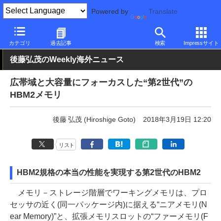
Powered by
Translate
PC Watch
市場
技術
その他
カテゴリ
過去記事
検索
Impressサイト
後藤弘茂のWeekly海外ニュース
広帯域と大容量にフォーカスした“第2世代”の
HBM2メモリ
後藤 弘茂 (Hiroshige Goto)
2018年3月19日 12:20
リスト
HBM2規格の本当の性能を実現する第2世代のHBM2
メモリ－ストレージ階層でワーキングメモリは、プロ
セッサの近く(同一パッケージ内)に据える“ニアメモリ(N
ear Memory)”と、拡張メモリスロットの“ファーメモリ(F