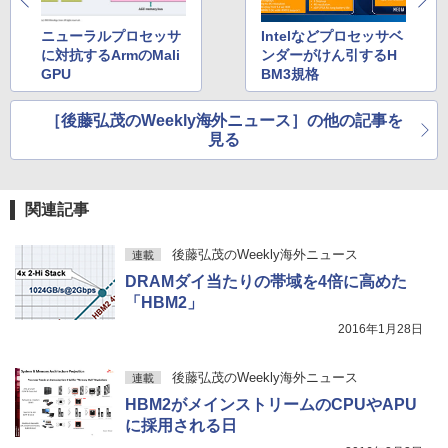
コミックスDIGITAL)
ニューラルプロセッサ
Intelなどプロセッサベ
￥572
に対抗するArmのMali
ンダーがけん引するH
GPU
BM3規格
スーパーの裏でヤニ吸うふたり 9巻 (デジタル
［後藤弘茂のWeekly海外ニュース］の他の記事を
版ビッグガンガンコミックス)
見る
￥810
関連記事
後藤弘茂のWeekly海外ニュース
連載
DRAMダイ当たりの帯域を4倍に高めた
「HBM2」
2016年1月28日
後藤弘茂のWeekly海外ニュース
連載
HBM2がメインストリームのCPUやAPU
に採用される日