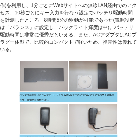
作)を利用し、1分ごとにWebサイトへの無線LAN経由でのアク
セス、10秒ごとにキー入力を行なう設定でバッテリ駆動時間
を計測したところ、8時間5分の駆動が可能であった(電源設定
は「バランス」に設定し、バックライト輝度は中)。バッテリ
駆動時間は非常に優秀だといえる。また、ACアダプタはACプ
ラグ一体型で、比較的コンパクトで軽いため、携帯性は優れて
いる。
バッテリは非常にスリムであり、リチウムポ
CDケース(左)とACアダプタのサイズ比較
リマー電池の可能性が高い