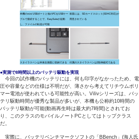
本機のmini USBポートと他のPCをUSBケー
前面には、SDカードスロット(SDHC対応)が
ブルで接続することで、EasySuiteが起動
用意されている
し、ファイルの転送が可能
スタイラスペンは本体左側面に収納できる
付属のスタイラスペンは2段伸縮式である
●実測で8時間以上のバッテリ駆動を実現
今回の試作機のバッテリには、何も印字がなかったため、電
圧や容量などの仕様は不明だが、薄さから考えてリチウムポリ
マー電池が使われている可能性が高い。Vilivシリーズは、バッ
テリ駆動時間が優秀な製品が多いが、本機も公称約10時間の
バッテリ駆動が可能(動画再生時は最大約7時間)とされてお
り、このクラスのモバイルノートPCとしてはトップクラス
だ。
実際に、バッテリベンチマークソフトの「BBench」(海人氏