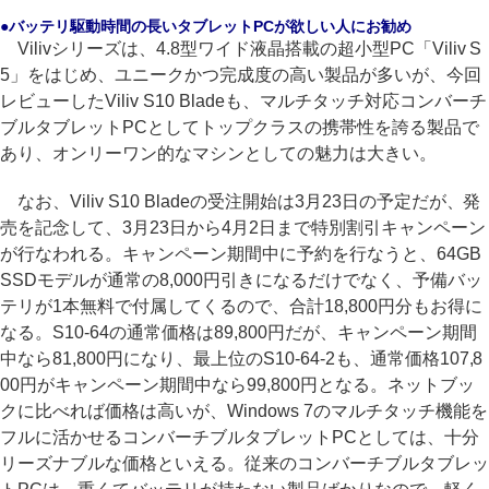
●バッテリ駆動時間の長いタブレットPCが欲しい人にお勧め
Vilivシリーズは、4.8型ワイド液晶搭載の超小型PC「Viliv S
5」をはじめ、ユニークかつ完成度の高い製品が多いが、今回
レビューしたViliv S10 Bladeも、マルチタッチ対応コンバーチ
ブルタブレットPCとしてトップクラスの携帯性を誇る製品で
あり、オンリーワン的なマシンとしての魅力は大きい。
なお、Viliv S10 Bladeの受注開始は3月23日の予定だが、発
売を記念して、3月23日から4月2日まで特別割引キャンペーン
が行なわれる。キャンペーン期間中に予約を行なうと、64GB
SSDモデルが通常の8,000円引きになるだけでなく、予備バッ
テリが1本無料で付属してくるので、合計18,800円分もお得に
なる。S10-64の通常価格は89,800円だが、キャンペーン期間
中なら81,800円になり、最上位のS10-64-2も、通常価格107,8
00円がキャンペーン期間中なら99,800円となる。ネットブッ
クに比べれば価格は高いが、Windows 7のマルチタッチ機能を
フルに活かせるコンバーチブルタブレットPCとしては、十分
リーズナブルな価格といえる。従来のコンバーチブルタブレッ