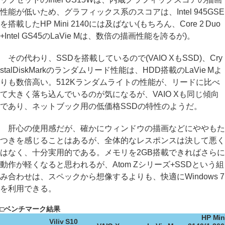
性能が低いため、グラフィックス系のスコアは、Intel 945GSE
を搭載したHP Mini 2140には及ばない(もちろん、Core 2 Duo
+Intel GS45のLaVie Mは、数倍の描画性能を誇るが)。
その代わり、SSDを搭載しているので(VAIO XもSSD)、Cry
stalDiskMarkのランダムリード性能は、HDD搭載のLaVie Mよ
りも数倍高い。512Kランダムライトの性能が、リードに比べ
て大きく落ち込んでいるのが気になるが、VAIO Xも同じ傾向
であり、ネットブック用の低価格SSDの特性のようだ。
肝心の使用感だが、確かにウィンドウの描画などにややもた
つきを感じることはあるが、全体的なレスポンスは決して悪く
はなく、十分実用的である。メモリを2GB搭載できればさらに
動作が軽くなると思われるが、Atom Zシリーズ+SSDという組
み合わせは、スペックから想像するよりも、快適にWindows 7
を利用できる。
□ベンチマーク結果
HP Min
Viliv S10