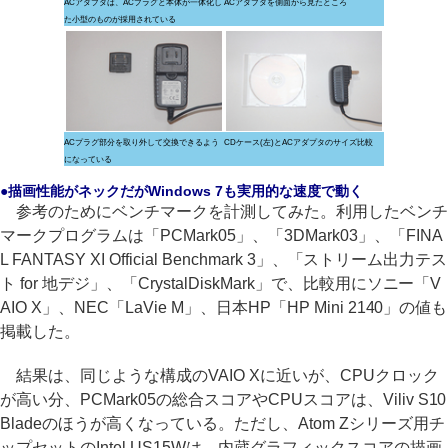
ACアダプタは、ACプラグと本体が一体化し
ACアダプタを側面から見たところ
た小型のものが採用されている
ACプラグ部分を取り外して交換できるよう
CDケース(左)とACアダプタのサイズ比較
になっている
●描画性能がネックだがWindows 7も実用的な速度で動く
参考のためにベンチマークを計測してみた。利用したベンチ
マークプログラムは「PCMark05」、「3DMark03」、「FINA
L FANTASY XI Official Benchmark 3」、「ストリーム出力テス
ト for 地デジ」、「CrystalDiskMark」で、比較用にソニー「V
AIO X」、NEC「LaVie M」、日本HP「HP Mini 2140」の値も
掲載した。
結果は、同じような構成のVAIO Xに近いが、CPUクロック
が高い分、PCMark05の総合スコアやCPUスコアは、Viliv S10
Bladeのほうが高くなっている。ただし、Atom Zシリーズ用チ
ップセットのIntel US15Wは、内蔵グラフィックスコアの描画