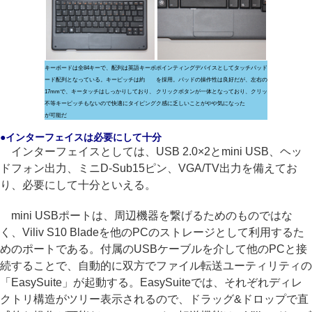
キーボードは全84キーで、配列は英語キーボ
ポインティングデバイスとしてタッチパッド
ード配列となっている。キーピッチは約
を採用。パッドの操作性は良好だが、左右の
17mmで、キータッチはしっかりしており、
クリックボタンが一体となっており、クリッ
不等キーピッチもないので快適にタイピング
ク感に乏しいことがやや気になった
が可能だ
●インターフェイスは必要にして十分
インターフェイ
スとしては、USB 2.0×2とmini USB、ヘッ
ドフォン出力、ミニD-Sub15ピン、VGA/TV出力を備えてお
り、必要にして十分といえる。
mini USBポートは、周辺機器を繋げるためのものではな
く、Viliv S10 Bladeを他のPCのストレージとして利用するた
めのポートである。付属のUSBケーブルを介して他のPCと接
続することで、自動的に双方でファイル転送ユーティリティの
「EasySuite」が起動する。EasySuiteでは、それぞれディレ
クトリ構造がツリー表示されるので、ドラッグ&ドロップで直