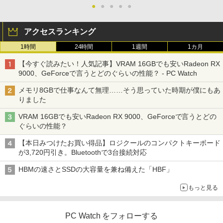
●
●
●
●
●
アクセスランキング
1時間
24時間
1週間
1カ月
【今すぐ読みたい！人気記事】VRAM 16GBでも安いRadeon RX
9000、GeForceで言うとどのぐらいの性能？ - PC Watch
メモリ8GBで仕事なんて無理……そう思っていた時期が僕にもあ
りました
VRAM 16GBでも安いRadeon RX 9000、GeForceで言うとどの
ぐらいの性能？
【本日みつけたお買い得品】ロジクールのコンパクトキーボード
が3,720円引き。Bluetoothで3台接続対応
HBMの速さとSSDの大容量を兼ね備えた「HBF」
もっと見る
PC Watch をフォローする