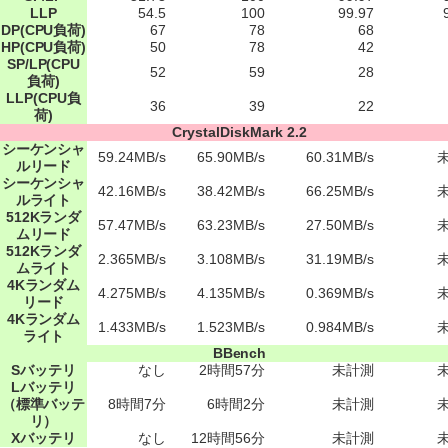
LLP
54.5
100
99.97
DP(CPU負荷)
67
78
68
HP(CPU負荷)
50
78
42
SP/LP(CPU
52
59
28
負荷)
LLP(CPU負
36
39
22
荷)
CrystalDiskMark 2.2
シーケンシャ
59.24MB/s
65.90MB/s
60.31MB/s
ルリード
シーケンシャ
42.16MB/s
38.42MB/s
66.25MB/s
ルライト
512Kランダ
57.47MB/s
63.23MB/s
27.50MB/s
ムリード
512Kランダ
2.365MB/s
3.108MB/s
31.19MB/s
ムライト
4Kランダム
4.275MB/s
4.135MB/s
0.369MB/s
リード
4Kランダム
1.433MB/s
1.523MB/s
0.984MB/s
ライト
BBench
Sバッテリ
なし
2時間57分
未計測
Lバッテリ
（標準バッテ
8時間7分
6時間2分
未計測
リ）
Xバッテリ
なし
12時間56分
未計測