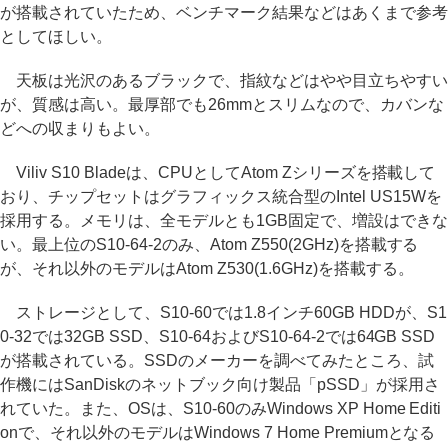
が搭載されていたため、ベンチマーク結果などはあくまで参考
としてほしい。
天板は光沢のあるブラックで、指紋などはやや目立ちやすい
が、質感は高い。最厚部でも26mmとスリムなので、カバンな
どへの収まりもよい。
Viliv S10 Bladeは、CPUとしてAtom Zシリーズを搭載して
おり、チップセットはグラフィックス統合型のIntel US15Wを
採用する。メモリは、全モデルとも1GB固定で、増設はできな
い。最上位のS10-64-2のみ、Atom Z550(2GHz)を搭載する
が、それ以外のモデルはAtom Z530(1.6GHz)を搭載する。
ストレージとして、S10-60では1.8インチ60GB HDDが、S1
0-32では32GB SSD、S10-64およびS10-64-2では64GB SSD
が搭載されている。SSDのメーカーを調べてみたところ、試
作機にはSanDiskのネットブック向け製品「pSSD」が採用さ
れていた。また、OSは、S10-60のみWindows XP Home Editi
onで、それ以外のモデルはWindows 7 Home Premiumとなる