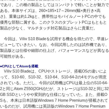
であり、この種の製品としてはコンパクトで軽いことが魅力で
ある。本体サイズは、260×185×17～26mm(幅×奥行き×高
さ)、重量は約1.2kgと、携帯性はモバイルノートPCの中でも
優秀な部類に属する。このクラスのタブレットPCはもともと
製品が少なく、マルチタッチ対応製品はさらに貴重だ。
今回は、Viliv S10 Bladeを試用する機会を得たので、早速レ
ビューしていきたい。なお、今回試用したのは試作機であり、
製品版とは仕様や細部の仕上げ、パフォーマンスなどが異なる
可能性がある。
●CPUとしてAtomを搭載
Viliv S10 Bladeは、CPUやストレージ、搭載OSの違いによ
って、S10-60、S10-32、S10-64、S10-64-2の4モデルが用意
されている。ただし、今回の試用機はCPUは最上位のS10-64-
2と同じAtom Z550(2GHz)だが、ストレージはS10-32と同じ32
GB SSDというやや変則的な仕様になっていた。また、搭載O
Sも、本来は日本語版Windows 7 Home Premiumが搭載されて
いるのだが、試用機には英語版のWindows 7 Home Premium