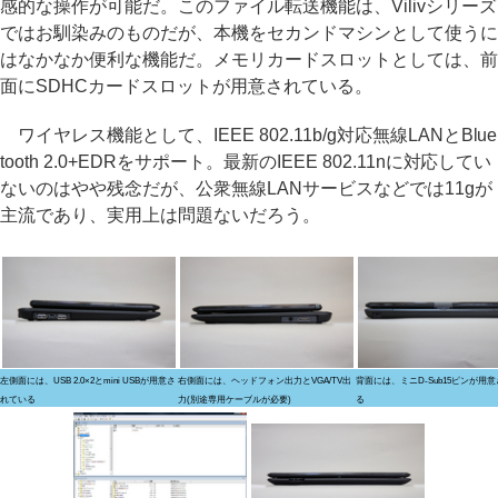
感的な操作が可能だ。このファイル転送機能は、Vilivシリーズ
ではお馴染みのものだが、本機をセカンドマシンとして使うに
はなかなか便利な機能だ。メモリカードスロットとしては、前
面にSDHCカードスロットが用意されている。
ワイヤレス機能として、IEEE 802.11b/g対応無線LANとBlue
tooth 2.0+EDRをサポート。最新のIEEE 802.11nに対応してい
ないのはやや残念だが、公衆無線LANサービスなどでは11gが
主流であり、実用上は問題ないだろう。
左側面には、USB 2.0×2とmini USBが用意さ
右側面には、ヘッドフォン出力とVGA/TV出
背面には、ミニD-Sub15ピンが用
れている
力(別途専用ケーブルが必要)
る