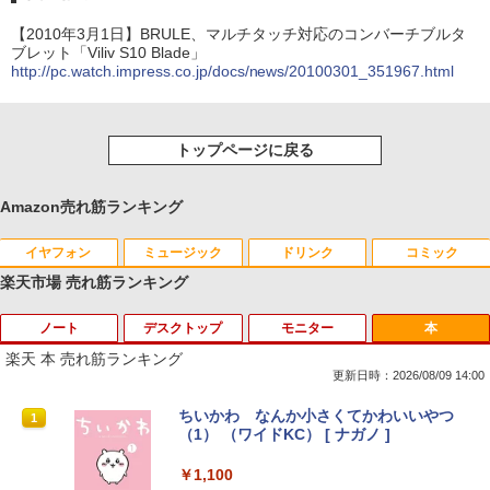
【2010年3月1日】BRULE、マルチタッチ対応のコンバーチブルタ
ブレット「Viliv S10 Blade」
http://pc.watch.impress.co.jp/docs/news/20100301_351967.html
トップページに戻る
Amazon売れ筋ランキング
イヤフォン
ミュージック
ドリンク
コミック
楽天市場 売れ筋ランキング
ノート
デスクトップ
モニター
本
Anker Soundcore P40i オフホワイト
BRUCE WAYNE feat. Flo Milli, ATL Jacob
【Amazon.co.jp限定】 い・ろ・は・す 2L P
薬屋のひとりごと 17巻 (デジタル版ビッグガ
[Explicit]
ET ラベルレス ×8本
ンガンコミックス)
楽天 本 売れ筋ランキング
￥7,990
更新日時：2026/08/09 14:00
￥250
￥1,112
￥770
【★最大100%ポイント】【大特価!訳あ
富士通 Fujitsu 液晶モニター VL-17CST
ちいかわ なんか小さくてかわいいやつ
1
1
1
り!】富士通 LIFEBOOK A576/第6世代 C
17インチ スクエア ホワイト LCD LEDバ
（1） （ワイドKC） [ ナガノ ]
ore i3/メモリ:4GB/SSD:128GB/15.6型液
ックライト SXGA 1280×1024 TNパネル
Anker Soundcore P31i ブラック
BRUCE WAYNE feat. Flo Milli, ATL Jacob
by Amazon 天然水 ラベルレス 500ml ×24本
異世界居酒屋「のぶ」(22) (角川コミックス・
晶/USB 3.0/VGA/HDMI/DVD/Office/中古
非光沢 ノングレア DVI VESA準拠 ディス
￥1,100
[Explicit]
富士山の天然水 バナジウム含有 水 ミネラル
エース)