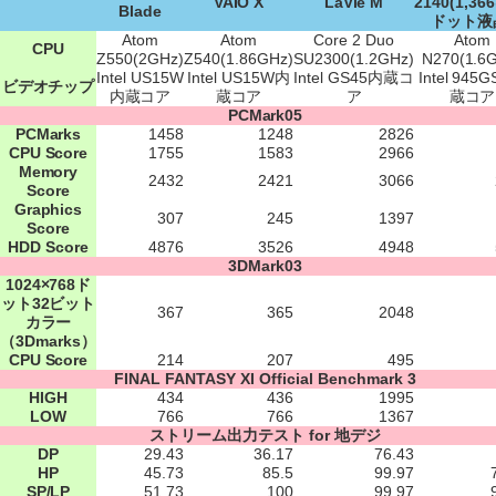
VAIO X
LaVie M
2140(1,36
Blade
ドット液
Atom
Atom
Core 2 Duo
Atom
CPU
Z550(2GHz)
Z540(1.86GHz)
SU2300(1.2GHz)
N270(1.6
Intel US15W
Intel US15W内
Intel GS45内蔵コ
Intel 945
ビデオチップ
内蔵コア
蔵コア
ア
蔵コア
PCMark05
PCMarks
1458
1248
2826
CPU Score
1755
1583
2966
Memory
2432
2421
3066
Score
Graphics
307
245
1397
Score
HDD Score
4876
3526
4948
3DMark03
1024×768ド
ット32ビット
367
365
2048
カラー
（3Dmarks）
CPU Score
214
207
495
FINAL FANTASY XI Official Benchmark 3
HIGH
434
436
1995
LOW
766
766
1367
ストリーム出力テスト for 地デジ
DP
29.43
36.17
76.43
HP
45.73
85.5
99.97
SP/LP
51.73
100
99.97