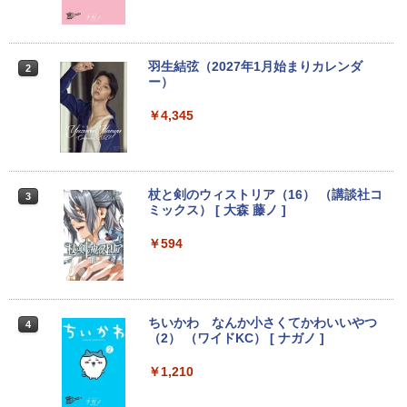
パソコン ノートパソコン Windows11 W
プレイ 【中古】
ウォーター ペットボトル 静岡県産 500ミリリ
indows10
￥5,990
ットル (Smart Basic)
￥250
￥832
￥2,750
￥8,999
￥1,380
羽生結弦（2027年1月始まりカレンダ
2
ー）
Anker Soundcore Liberty 5 ミッドナイトブ
見知らぬ糸
ONE PIECE モノクロ版 115 (ジャンプコミッ
【超特価】厳選大手メーカー 液晶モニタ
2
ラック
クスDIGITAL)
by Amazon 天然水ラベルレス 2L×9本
【マラソンP5倍/10%オフクーポン】中古
ー シークレット 19インチワイド ノング
￥4,345
2
ノートパソコン Windows11 Pro Office
レア VGA DELL NEC 等 液晶ディスプレ
￥250
付き Panasonic Let's note CF-NX3 第4
イ【中古】
￥14,990
￥594
￥1,117
世代 Core i5 メモリ8GB 高速SSD256GB
12.1インチ Bluetoot WEBカメラ Wi-Fi
￥3,100
HDMI 初期設定済み 送料無料 90日保証
杖と剣のウィストリア（16） （講談社コ
3
ミックス） [ 大森 藤ノ ]
【2026年アップグレード版】AOKIMI ワイヤ
On My Road (Stadium ver.)
HUNTER×HUNTER モノクロ版 39 (ジャンプ
￥9,800
レスイヤホン bluetooth イヤホン V12 小型
コミックスDIGITAL)
by Amazon 炭酸水 ラベルレス 500ml ×24本
軽量 ブルートゥースHi-Fi 最大36時間再生 ぶ
強炭酸水 ペットボトル 500ミリリットル (Sm
￥594
モバイルモニター 15.6インチ InnoView
￥250
3
るーとゅーす コードレス ENCノイズキャン
art Basic)
モバイルディスプレイ 自立型 1920*1080
￥572
セリング 自動ペアリング Type-C充電 マイク
FHD ポータブルモニター IPS液晶パネル
付き 防水 タッチ式音量調整 スポーツ/通勤/通
中古パソコン | Lenovo | ThinkPad L57
薄型 軽量 持ち運び 壁掛けに対応 Switc
￥1,625
3
学/WEB会議(ホワイト)
0 | Windows11 | ノートPC | 一年保証 |
h/PS3/PS4/PS5/Xbox One/PC/スマホ/U
第7世代 | Core i5 7200U 2.5(～最大3.1)
SBType-C/標準HDMI対応【選べる種
ちいかわ なんか小さくてかわいいやつ
4
On My Road (Stadium ver.)
スーパーの裏でヤニ吸うふたり 9巻 (デジタル
GHz | MEM:8GB | HDD:500GB | DVDマ
類】タッチ/ケース付き/4Kタイプ
￥1,964
（2） （ワイドKC） [ ナガノ ]
版ビッグガンガンコミックス)
コカ・コーラ やかんの麦茶 from 爽健美茶 ラ
ルチ | 無線LAN:あり | テンキー | Win11P
ベルレス 650mlPET×24本
￥250
ro64Bit | ACアダプター付属
￥8,980
￥1,210
￥810
Xiaomi シャオミ REDMI Buds 8 Lite ワイヤ
￥2,009
￥9,980
レスイヤホン Bluetooth 5.4 ノイズキャンセ