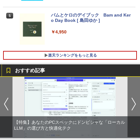
リング ANC 36時間再生
アースドリームス 厳選おまかせモニター
4
バムとケロのデイブック Bam and Ker
21.5型〜27型ワイド 【HDMI対応 / FULL
5
￥3,480
o Day Book [ 島田ゆか ]
【期間限定 ポイント10倍】Lenovo Idea
HD解像度】 大手メーカー液晶 (Dell/HP/
4
Pad D330 10.1型 2-in-1 タブレットPC／
NEC等) テレワーク デュアルモニター S
着脱式キーボード（intel 第九世代Celero
witch PS4 PS5対応 【整備済み中古品】
￥4,950
n N4000/4GB/64GB eMMC/HD IPS液晶
Type-C データ/充電可）/microSD対応
￥6,470
（最大128GB）/Windows 11 Pro／Dolb
y Audio）【整備済み中古品】
楽天ランキングをもっと見る
￥13,800
＼500円OFFクーポンあり！／ モバイル
5
おすすめ記事
モニター 15.6インチ 1080PフルHD ディ
スプレイ VESA対応 コスパ デュアルモニ
ター サブモニター ゲーミングモニター
【期間限定破格金額！】新生活 新古品 W
ポータブルモニター 外付けモニター リモ
5
in11搭載 パソコンノートパソコンoffice
ートワーク IPS mini pc ミニPC 多デバ
付き 初心者向けノートPC 初期設定済 1
イス対応 ブラック
5.6型 インテル高速CPU ランダムで発送
メモリ4GB～ 高速SSD1TB 最大 フルHD
￥9,480
Webカメラ zoom 軽量薄型 無線 型番更
新で在庫処分
【特集】あなたのPCスペックにドンピシャな「ローカル
LLM」の選び方と快適化テク
￥12,980