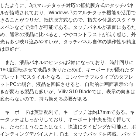
したように、3点マルチタッチ対応の抵抗膜方式のタッチパネ
ルが搭載されており、Windows 7のマルチタッチ機能を活用で
きることがウリだ。抵抗膜方式なので、指先や付属のスタイラ
スペンなどで操作が可能である。タッチパネルが表面にあるた
め、通常の液晶に比べると、ややコントラストが低く感じ、外
光も多少映り込みやすいが、タッチパネル自体の操作性や精度
は良好だ。
また、液晶パネルのヒンジは2軸になっており、時計回りに
180度回転させて液晶を折りたためば、キーボードが隠れたタ
ブレットPCスタイルとなる。コンバーチブルタイプのタブレ
ットPCの場合、液晶を回転させると、自動的に画面表示の向
きが変わる製品も多いが、Viliv S10 Bladeでは、表示の向きは
変わらないので、持ち換える必要がある。
キーボードは英語配列で、キーピッチは約17mmである。キ
ータッチはしっかりしており、キーボード中央を強く押して
も、たわむようなことはなく、快適にタイピングが可能だ。ポ
インティングデバイスとしては、タッチパッドを搭載。パッド