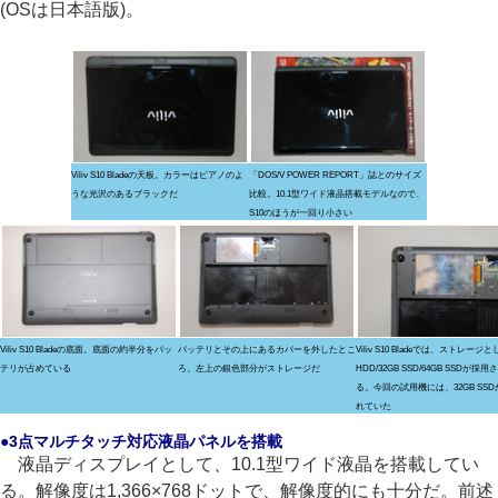
(OSは日本語版)。
Viliv S10 Bladeの天板。カラーはピアノのよ
「DOS/V POWER REPORT」誌とのサイズ
うな光沢のあるブラックだ
比較。10.1型ワイド液晶搭載モデルなので、
S10のほうが一回り小さい
Viliv S10 Bladeの底面。底面の約半分をバッ
バッテリとその上にあるカバーを外したとこ
Viliv S10 Bladeでは、ストレージと
テリが占めている
ろ。左上の銀色部分がストレージだ
HDD/32GB SSD/64GB SSDが採
る。今回の試用機には、32GB SS
れていた
●3点マルチタッチ対応液晶パネルを搭載
液晶ディスプレイとして、10.1型ワイド液晶を搭載してい
る。解像度は1,366×768ドットで、解像度的にも十分だ。前述