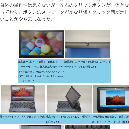
自体の操作性は悪くないが、左右のクリックボタンが一体とな
っており、ボタンのストロークがかなり短くクリック感が乏し
いことがやや気になった。
液晶は10.1型ワイド液晶で、解像度は
液晶上部に、Webカメラを搭載しており、ビ
1,366×768ドットだ。抵抗膜方式のタッチパ
デオチャットなどに利用できる
ネルが貼られているため、ややコントラスト
が低く感じる。タッチパネルは3点マルチタ
ッチに対応する
通常のノートPCスタイルで使っている状態
液晶のヒンジは2軸になっており、時計回り
180度回転させた状態で、液晶を折
に回転できる
ば、タブレットPCスタイルで使え