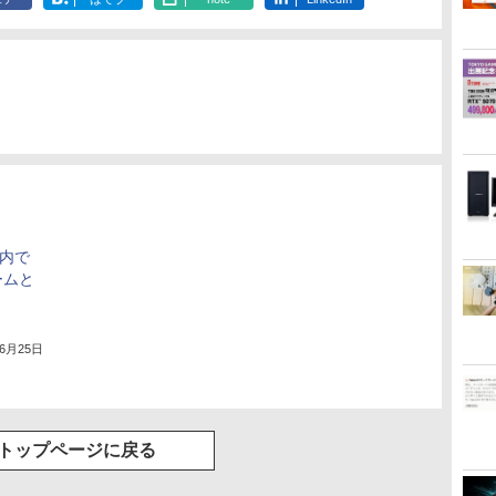
ck内で
ームと
」
年6月25日
トップページに戻る