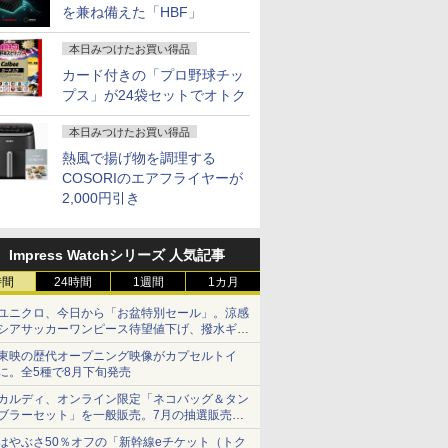
を兼ね備えた「HBF」
本日みつけたお買い得品
カード付きの「プロ野球チッ
プス」が24袋セットでオトク
本日みつけたお買い得品
熱風で揚げ物を調理する
COSORIのエアフライヤーが
2,000円引き
Impress Watchシリーズ 人気記事
時間
24時間
1週間
1カ月
ユニクロ、今日から「お盆特別セール」。涼感
シアサッカーワンピース待望値下げ、撥水ギア
ショーツは1990円に
東映の歴代オープニング映像がカプセルトイ
に。全5種で8月下旬発売
カルディ、オンライン限定「ネコバッグ＆タン
ブラーセット」を一般販売。7月の抽選販売の
当選無効分
はやぶさ50％オフの「新幹線eチケット（トク