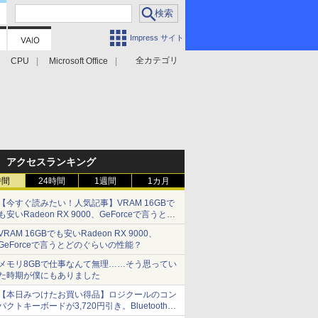
Impress サイト
全カテゴリ
CPU
Microsoft Office
アクセスランキング
時間
24時間
1週間
1カ月
【今すぐ読みたい！人気記事】VRAM 16GBで
も安いRadeon RX 9000、GeForceで言うとど
のぐらいの性能？ - PC Watch
VRAM 16GBでも安いRadeon RX 9000、
GeForceで言うとどのぐらいの性能？
メモリ8GBで仕事なんて無理……そう思ってい
た時期が僕にもありました
【本日みつけたお買い得品】ロジクールのコン
パクトキーボードが3,720円引き。Bluetoothで3
台接続対応