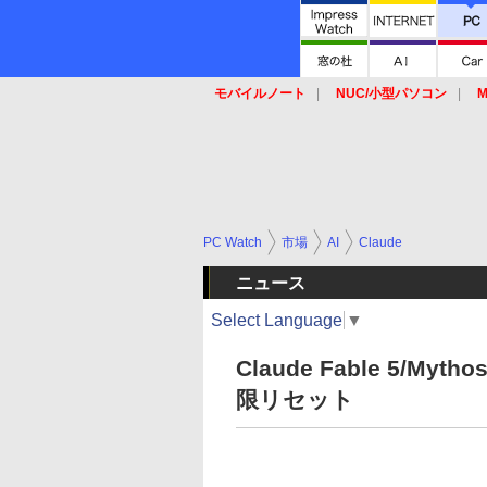
モバイルノート
NUC/小型パソコン
M
SSD
キーボード
マウス
PC Watch
市場
AI
Claude
ニュース
Select Language
▼
Claude Fable 5/
限リセット