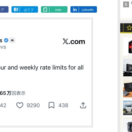
ェア
はてブ
note
LinkedIn