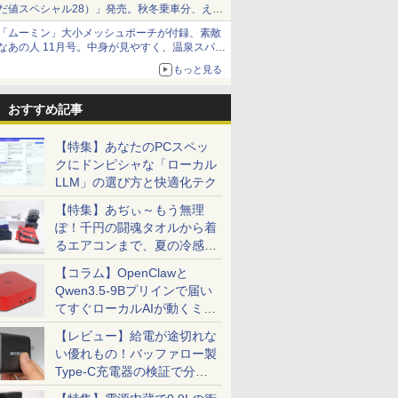
だ値スペシャル28）」発売。秋冬乗車分、えき
ねっと限定
「ムーミン」大小メッシュポーチが付録、素敵
なあの人 11月号。中身が見やすく、温泉スパに
も使える
もっと見る
おすすめ記事
【特集】あなたのPCスペッ
クにドンピシャな「ローカル
LLM」の選び方と快適化テク
【特集】あぢぃ～もう無理
ぽ！千円の闘魂タオルから着
るエアコンまで、夏の冷感グ
ッズ一挙紹介
【コラム】OpenClawと
Qwen3.5-9Bプリインで届い
てすぐローカルAIが動くミニ
PC「SER9 Pro」
【レビュー】給電が途切れな
い優れもの！バッファロー製
Type-C充電器の検証で分か
ったこと