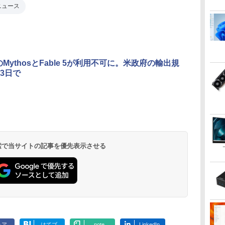
新ニュース
eのMythosとFable 5が利用不可に。米政府の輸出規
3日で
 検索で当サイトの記事を優先表示させる
ェア
はてブ
note
LinkedIn