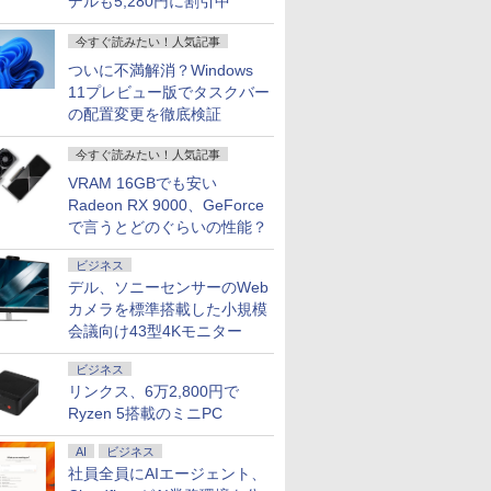
デルも5,280円に割引中
今すぐ読みたい！人気記事
ついに不満解消？Windows
11プレビュー版でタスクバー
の配置変更を徹底検証
今すぐ読みたい！人気記事
VRAM 16GBでも安い
Radeon RX 9000、GeForce
で言うとどのぐらいの性能？
ビジネス
デル、ソニーセンサーのWeb
カメラを標準搭載した小規模
会議向け43型4Kモニター
ビジネス
リンクス、6万2,800円で
Ryzen 5搭載のミニPC
AI
ビジネス
社員全員にAIエージェント、