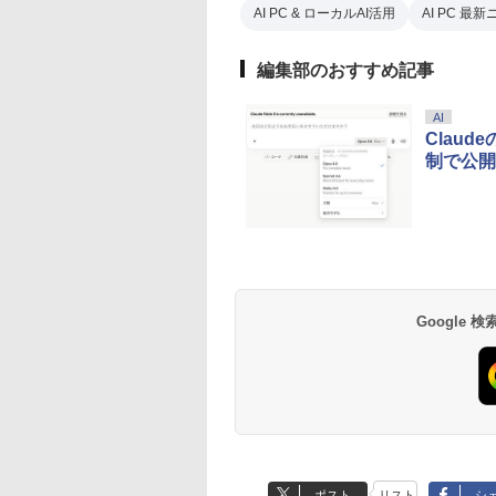
AI PC & ローカルAI活用
AI PC 最
編集部のおすすめ記事
AI
Claud
制で公開
Google
ポスト
リスト
シ