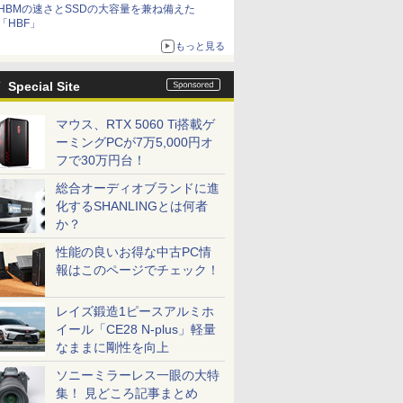
HBMの速さとSSDの大容量を兼ね備えた
「HBF」
もっと見る
Special Site
マウス、RTX 5060 Ti搭載ゲ
ーミングPCが7万5,000円オ
フで30万円台！
総合オーディオブランドに進
化するSHANLINGとは何者
か？
性能の良いお得な中古PC情
報はこのページでチェック！
レイズ鍛造1ピースアルミホ
イール「CE28 N-plus」軽量
なままに剛性を向上
ソニーミラーレス一眼の大特
集！ 見どころ記事まとめ