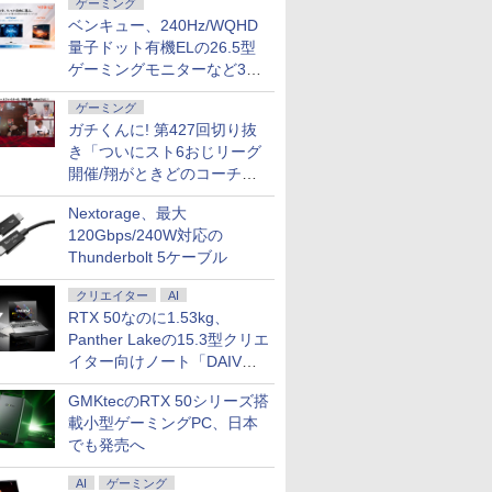
ゲーミング
ベンキュー、240Hz/WQHD
量子ドット有機ELの26.5型
ゲーミングモニターなど3機
種
ゲーミング
ガチくんに! 第427回切り抜
き「ついにスト6おじリーグ
開催/翔がときどのコーチ就
任など」
Nextorage、最大
120Gbps/240W対応の
Thunderbolt 5ケーブル
クリエイター
AI
RTX 50なのに1.53kg、
Panther Lakeの15.3型クリエ
イター向けノート「DAIV
Z5」
GMKtecのRTX 50シリーズ搭
載小型ゲーミングPC、日本
でも発売へ
AI
ゲーミング