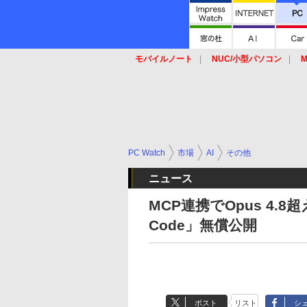
モバイルノート
NUC/小型パソコン
M
SSD
キーボード
マウス
PC Watch
市場
AI
その他
ニュース
MCP連携でOpus 4.8超
Code」無償公開
ポスト
リスト
シ