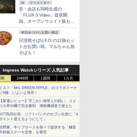
AI
クリエイター
音・会話も同時生成の
「FLUX 3 Video」提供開
始。オープンウェイト版も計
画
本日みつけたお買い得品
日清焼そばU.F.O.の12個セッ
トがお買い得。マルちゃん焼
そばも！
Impress Watchシリーズ 人気記事
時間
24時間
1週間
1カ月
ミスド「Mrs. GREEN APPLE」のコラボドーナ
ツ4種、いよいよ発売！
【家電レビュー】手ごわい雑草との戦い、コメ
リの草刈機で完全勝利 掃除機感覚で使えた
NTT島田社長、ソフトバンクのセブン出資に「d
ポイント使えるようにして」
吉野家、牛リブロースを熱々で提供する「極旨
牛鉄板ステーキ定食」を発売