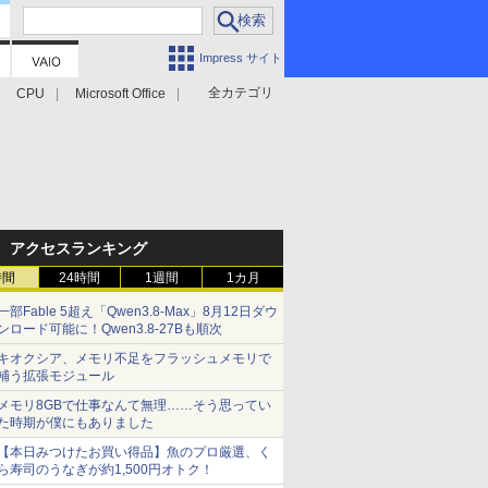
Impress サイト
全カテゴリ
CPU
Microsoft Office
アクセスランキング
時間
24時間
1週間
1カ月
一部Fable 5超え「Qwen3.8-Max」8月12日ダウ
ンロード可能に！Qwen3.8-27Bも順次
キオクシア、メモリ不足をフラッシュメモリで
補う拡張モジュール
メモリ8GBで仕事なんて無理……そう思ってい
た時期が僕にもありました
【本日みつけたお買い得品】魚のプロ厳選、く
ら寿司のうなぎが約1,500円オトク！