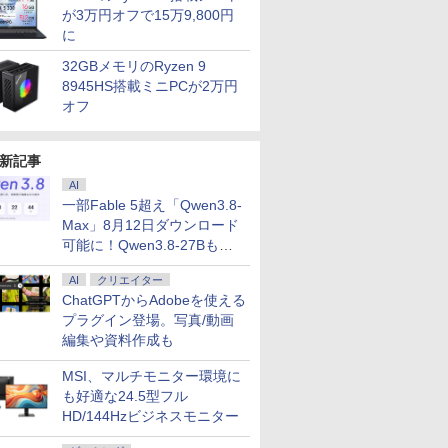
が3万円オフで15万9,800円
に
32GBメモリのRyzen 9
8945HS搭載ミニPCが2万円
オフ
新記事
AI
一部Fable 5超え「Qwen3.8-
Max」8月12日ダウンロード
可能に！Qwen3.8-27Bも順
次
AI
クリエイター
ChatGPTからAdobeを使える
プラグイン登場。写真/動画
編集や資料作成も
MSI、マルチモニター環境に
も好適な24.5型フル
HD/144Hzビジネスモニター