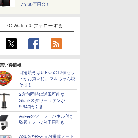
フで30万円台！
PC Watch をフォローする
買い得情報
日清焼そばU.F.O.の12個セッ
トがお買い得。マルちゃん焼
そばも！
2方向同時に送風可能な
Shark製タワーファンが
9,940円引き
Ankerのソーラーパネル付き
監視カメラが4千円引き
ASUSのRyzen AI搭載ノート