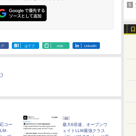
ェア
はてブ
note
LinkedIn
)
AI
対応コー
最大6倍速、オープンウ
LM-
ェイトLLM最強クラス