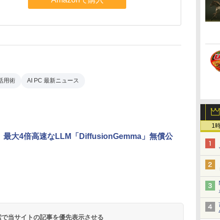
 活用術
AI PC 最新ニュース
1
e、最大4倍高速なLLM「DiffusionGemma」無償公
 検索で当サイトの記事を優先表示させる