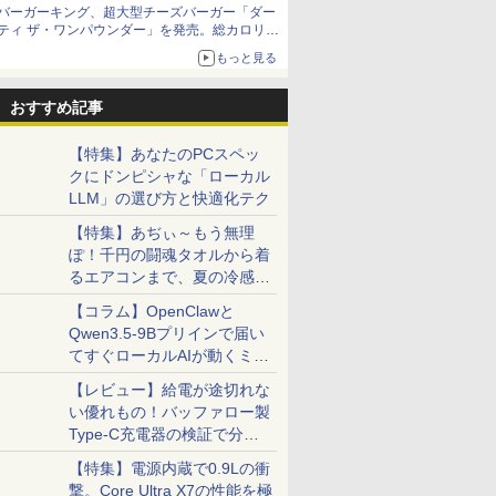
バーガーキング、超大型チーズバーガー「ダー
ティ ザ・ワンパウンダー」を発売。総カロリー
約1656kcal、総重量約527g！
もっと見る
おすすめ記事
【特集】あなたのPCスペッ
クにドンピシャな「ローカル
LLM」の選び方と快適化テク
【特集】あぢぃ～もう無理
ぽ！千円の闘魂タオルから着
るエアコンまで、夏の冷感グ
ッズ一挙紹介
【コラム】OpenClawと
Qwen3.5-9Bプリインで届い
てすぐローカルAIが動くミニ
PC「SER9 Pro」
【レビュー】給電が途切れな
い優れもの！バッファロー製
Type-C充電器の検証で分か
ったこと
【特集】電源内蔵で0.9Lの衝
撃。Core Ultra X7の性能を極