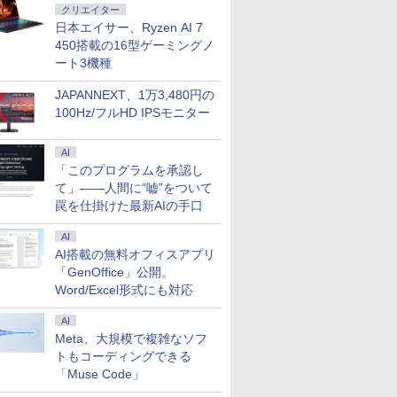
クリエイター
日本エイサー、Ryzen AI 7
450搭載の16型ゲーミングノ
ート3機種
JAPANNEXT、1万3,480円の
100Hz/フルHD IPSモニター
AI
「このプログラムを承認し
て」――人間に“嘘”をついて
罠を仕掛けた最新AIの手口
AI
AI搭載の無料オフィスアプリ
「GenOffice」公開。
Word/Excel形式にも対応
AI
Meta、大規模で複雑なソフ
トもコーディングできる
「Muse Code」