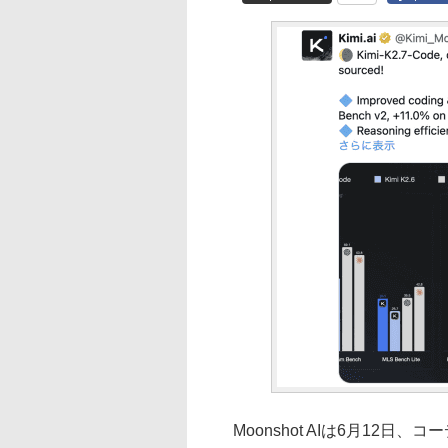
Moonshot AIは6月12