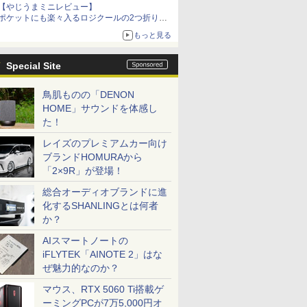
【やじうまミニレビュー】
ポケットにも楽々入るロジクールの2つ折りマ
ウス「Mobi Fold」。その気になるギミックと
もっと見る
は？
Special Site
鳥肌ものの「DENON
HOME」サウンドを体感し
た！
レイズのプレミアムカー向け
ブランドHOMURAから
「2×9R」が登場！
総合オーディオブランドに進
化するSHANLINGとは何者
か？
AIスマートノートの
iFLYTEK「AINOTE 2」はな
ぜ魅力的なのか？
マウス、RTX 5060 Ti搭載ゲ
ーミングPCが7万5,000円オ