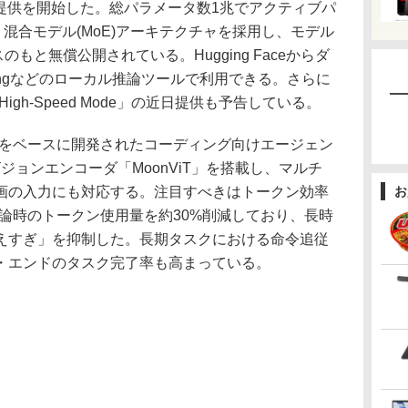
ode」の提供を開始した。総パラメータ数1兆でアクティブパ
ト混合モデル(MoE)アーキテクチャを採用し、モデル
ンスのもと無償公開されている。Hugging Faceからダ
Langなどのローカル推論ツールで利用できる。さらに
igh-Speed Mode」の近日提供も予告している。
mi K2.6をベースに開発されたコーディング向けエージェン
ジョンエンコーダ「MoonViT」を搭載し、マルチ
画の入力にも対応する。注目すべきはトークン効率
お
べて推論時のトークン使用量を約30%削減しており、長時
えすぎ」を抑制した。長期タスクにおける命令追従
・エンドのタスク完了率も高まっている。