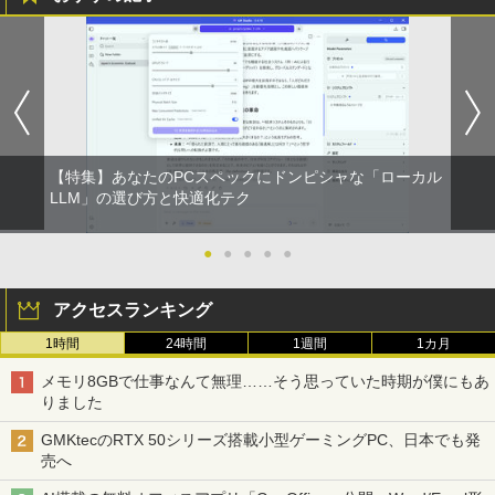
【特集】あなたのPCスペックにドンピシャな「ローカル
LLM」の選び方と快適化テク
●
●
●
●
●
アクセスランキング
1時間
24時間
1週間
1カ月
メモリ8GBで仕事なんて無理……そう思っていた時期が僕にもあ
りました
GMKtecのRTX 50シリーズ搭載小型ゲーミングPC、日本でも発
売へ