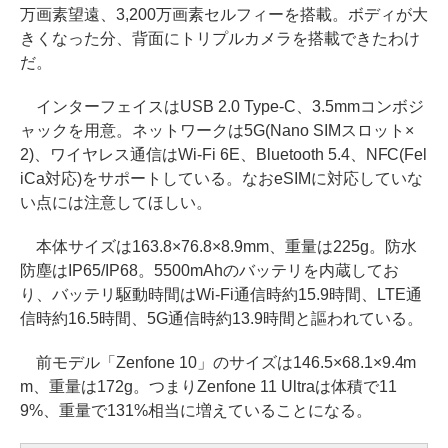
万画素望遠、3,200万画素セルフィーを搭載。ボディが大
きくなった分、背面にトリプルカメラを搭載できたわけ
だ。
インターフェイスはUSB 2.0 Type-C、3.5mmコンボジ
ャックを用意。ネットワークは5G(Nano SIMスロット×
2)、ワイヤレス通信はWi-Fi 6E、Bluetooth 5.4、NFC(Fel
iCa対応)をサポートしている。なおeSIMに対応していな
い点には注意してほしい。
本体サイズは163.8×76.8×8.9mm、重量は225g。防水
防塵はIP65/IP68。5500mAhのバッテリを内蔵してお
り、バッテリ駆動時間はWi-Fi通信時約15.9時間、LTE通
信時約16.5時間、5G通信時約13.9時間と謳われている。
前モデル「Zenfone 10」のサイズは146.5×68.1×9.4m
m、重量は172g。つまりZenfone 11 Ultraは体積で11
9%、重量で131%相当に増えていることになる。