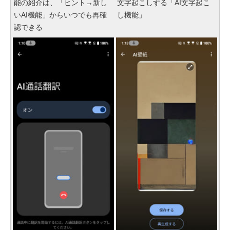
能の紹介は、「ヒント→新し
文字起こしする「AI文字起こ
いAI機能」からいつでも再確
し機能」
認できる