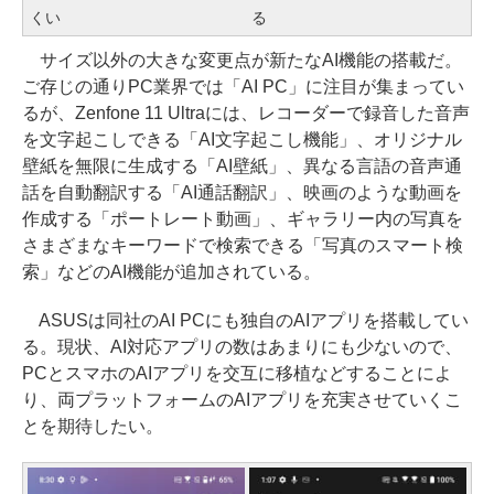
くい
る
サイズ以外の大きな変更点が新たなAI機能の搭載だ。
ご存じの通りPC業界では「AI PC」に注目が集まってい
るが、Zenfone 11 Ultraには、レコーダーで録音した音声
を文字起こしできる「AI文字起こし機能」、オリジナル
壁紙を無限に生成する「AI壁紙」、異なる言語の音声通
話を自動翻訳する「AI通話翻訳」、映画のような動画を
作成する「ポートレート動画」、ギャラリー内の写真を
さまざまなキーワードで検索できる「写真のスマート検
索」などのAI機能が追加されている。
ASUSは同社のAI PCにも独自のAIアプリを搭載してい
る。現状、AI対応アプリの数はあまりにも少ないので、
PCとスマホのAIアプリを交互に移植などすることによ
り、両プラットフォームのAIアプリを充実させていくこ
とを期待したい。