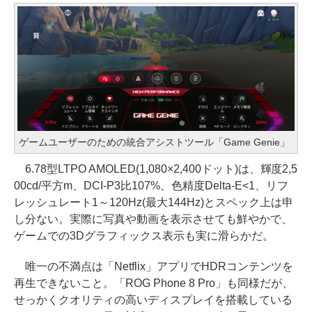
ゲームユーザーのための統合アシストツール「Game Genie」
6.78型LTPO AMOLED(1,080×2,400ドット)は、輝度2,5
00cd/平方m、DCI-P3比107%、色精度Delta-E<1、リフ
レッシュレート1～120Hz(最大144Hz)とスペック上は申
し分ない。実際に写真や動画を表示させても鮮やかで、
ゲームでの3Dグラフィックス表示も実に滑らかだ。
唯一の不満点は「Netflix」アプリでHDRコンテンツを
再生できないこと。「ROG Phone 8 Pro」も同様だが、
せっかくクオリティの高いディスプレイを搭載している