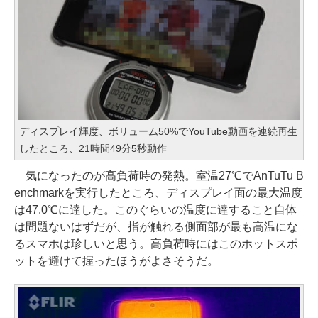
ディスプレイ輝度、ボリューム50%でYouTube動画を連続再生
したところ、21時間49分5秒動作
気になったのが高負荷時の発熱。室温27℃でAnTuTu B
enchmarkを実行したところ、ディスプレイ面の最大温度
は47.0℃に達した。このぐらいの温度に達すること自体
は問題ないはずだが、指が触れる側面部が最も高温にな
るスマホは珍しいと思う。高負荷時にはこのホットスポ
ットを避けて握ったほうがよさそうだ。