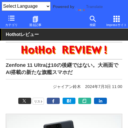
Powered by
Translate
PC Watch
パソコン/タブレット/スマートフォン
スマートフォン
カテゴリ
過去記事
検索
Impressサイト
Hothotレビュー
Zenfone 11 Ultraは10の後継ではない。大画面で
AI搭載の新たな旗艦スマホだ
ジャイアン鈴木
2024年7月3日 11:00
リスト