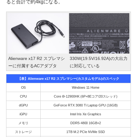
ると合計で約4kgになる。
Alienware x17 R2 スプレマシ
330W(19.5V/16.92A)の大出力
ーに付属するACアダプタ
に対応している
【表】Alienware x17 R2 スプレマシー(カスタムモデル)のスペック
OS
Windows 11 Home
CPU
Core i9-12900HK (6P+8Eコア/20スレッド)
dGPU
GeForce RTX 3080 Ti Laptop GPU (16GB)
iGPU
Intel Iris Xe Graphics
メモリ
DDR5-4800 16GB×2
ストレージ
1TB M.2 PCIe NVMe SSD