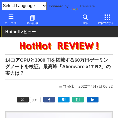
Powered by
Translate
PC Watch
パソコン/タブレット/スマートフォン
ゲーミングノー
カテゴリ
過去記事
検索
Impressサイト
Hothotレビュー
14コアCPUと3080 Tiを搭載する60万円ゲーミン
グノートを検証。最高峰「Alienware x17 R2」の
実力は？
三門 修太
2022年4月7日 06:32
リスト