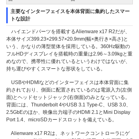
主要なインターフェイスを本体背面に集約したスマー
トな設計
ハイエンドパーツを搭載するAlienware x17 R2だが、
本体サイズ399.23×299.57×20.9mm(幅×奥行き×高さ)と
いう、かなりの薄型筐体を採用している。360Hz駆動の
フルHDディスプレイを搭載時の重量は2.96～3.09kgと重
めなので、携帯性に優れているというわけではないが、
持ち運びやすくスマートな形状をしている。
USBやHDMIなどのインターフェイスは本体背面に集
約されており、側面に配置されているのは電源入力(左側
面)とヘッドセットジャック(右側面)のみとなっている。
背面には、Thunderbolt 4やUSB 3.1 Type-C、USB 3.0、
2.5GbEのほか、映像出力端子のHDMI 2.1とMini Display
Port 1.4、microSDカードスロットを備えている。
Alienware x17 R2は、ネットワークコントローラにゲ