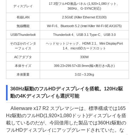
17.3型フルHD液晶パネル (1,920×1,080ドット、
ディスプレイ
360Hz、G-SYNC対応)
有線LAN
2.5GbE (Killer Ethernet E3100)
無線機能
Wi-Fi 6、Bluetooth 5.2 (Intel Killer Wi-Fi 6E AX1675)
USB/Thunderbolt
Thunderbolt 4、USB 3.1 Type-C、USB 3.0
そのほかのインタ
ヘッドセットジャック、HDMI 2.1、Mini DisplayPort
ーフェイス
1.4、microSDカードスロット
ACアダプタ
330W
本体サイズ
399.23×299.57×20.9mm(幅×奥行き×高さ)
本体重量
3.02～3.20kg
360Hz駆動のフルHDディスプレイを搭載。120Hz駆
動の4Kディスプレイも選択可能
Alienware x17 R2 スプレマシーは、標準構成では165
Hz駆動のフルHD(1,920×1,080ドット)ディスプレイを搭
載しているのだが、今回借用した製品では360Hz駆動の
フルHDディスプレイにアップグレードされていた。な