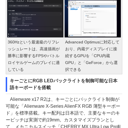
360Hzという最速級のリフレ
Advanced Optimusに対応して
ッシュレートは、高速描画が
おり、内蔵ディスプレイに接
勝率に影響するFPSやバトル
続するGPUを「CPU内蔵
ロイヤルゲームのプレイに適
GPU」と「GeForce」から選
している
択できる
キーごとにRGB LEDバックライトを制御可能な日本
語キーボードを搭載
Alienware x17 R2は、キーごとにバックライト制御が
可能な「Alienware X-Series AlienFX RGB 薄型キーボー
ド」を標準搭載。キー配列は日本語で、主要なキーのキ
ーピッチは実測で約19mm。カスタマイズプランとし
て、メカニカルスイッチ「CHERRY MX Ultra Low Profil