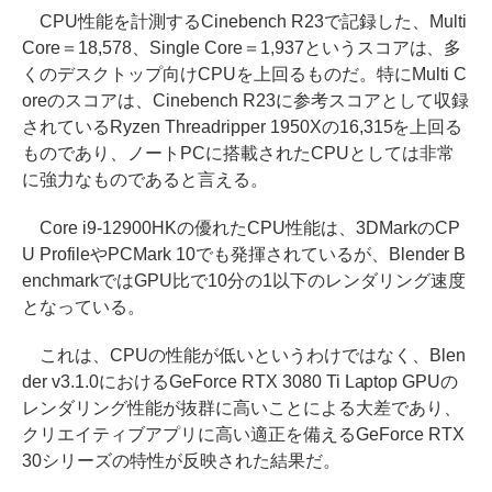
CPU性能を計測するCinebench R23で記録した、Multi
Core＝18,578、Single Core＝1,937というスコアは、多
くのデスクトップ向けCPUを上回るものだ。特にMulti C
oreのスコアは、Cinebench R23に参考スコアとして収録
されているRyzen Threadripper 1950Xの16,315を上回る
ものであり、ノートPCに搭載されたCPUとしては非常
に強力なものであると言える。
Core i9-12900HKの優れたCPU性能は、3DMarkのCP
U ProfileやPCMark 10でも発揮されているが、Blender B
enchmarkではGPU比で10分の1以下のレンダリング速度
となっている。
これは、CPUの性能が低いというわけではなく、Blen
der v3.1.0におけるGeForce RTX 3080 Ti Laptop GPUの
レンダリング性能が抜群に高いことによる大差であり、
クリエイティブアプリに高い適正を備えるGeForce RTX
30シリーズの特性が反映された結果だ。