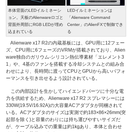
本体背面のLEDイルミネーシ
LEDイルミネーションは
ョン。天板のAlienwareロゴと
「Alienware Command
背面外周部にRGB LEDが埋め
Center」のAlienFXで制御でき
込まれている
る
Alienware x17 R2の内蔵基板には、GPU用に12フェー
ズ、CPU用に6フェーズのVRMが搭載されており、Alien
ware独自のガリウム-シリコン熱伝導素材「エレメント3
1」や、4基のファンを搭載する冷却システムとの組み合
わせにより、長時間に渡ってCPUとGPUから高いパフォ
ーマンスを引き出せるよう設計されている。
この内部設計を生かしてハイエンドパーツに十分な電
力を供給するため、Alienware x17 R2 スプレマシーには
330W(19.5V/16.92A)の大容量ACアダプタが同梱されて
いる。ACアダプタのサイズは実測で約183×86×26mm(突
起部を除く)と容量のわりには持ち運びやすいサイズだ
が、ケーブル込みでの重量は約1kgあり、本体と合わせ