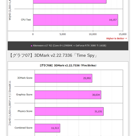
【グラフ07】3DMark v2.22.7336「Time Spy」