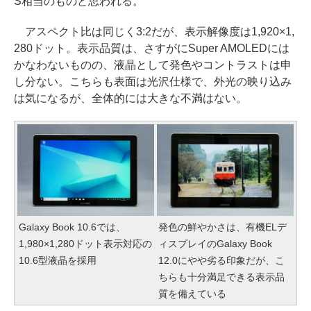
S相当のものと思われる。
アスペクト比は同じく3:2だが、表示解像度は1,920×1,
280ドット。表示品質は、さすがにSuper AMOLEDには
かなわないものの、液晶として発色やコントラストは申
し分ない。こちらも表面は光沢仕様で、外光の映り込み
は気になるが、全体的には大きな不満はない。
Galaxy Book 10.6では、
発色の鮮やかさは、有機ELデ
1,980×1,280ドット表示対応の
ィスプレイのGalaxy Book
10.6型液晶を採用
12.0にやや劣る印象だが、こ
ちらも十分満足できる表示品
質を備えている