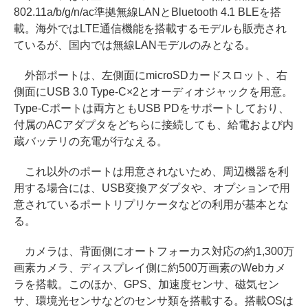
802.11a/b/g/n/ac準拠無線LANとBluetooth 4.1 BLEを搭
載。海外ではLTE通信機能を搭載するモデルも販売され
ているが、国内では無線LANモデルのみとなる。
外部ポートは、左側面にmicroSDカードスロット、右
側面にUSB 3.0 Type-C×2とオーディオジャックを用意。
Type-Cポートは両方ともUSB PDをサポートしており、
付属のACアダプタをどちらに接続しても、給電および内
蔵バッテリの充電が行なえる。
これ以外のポートは用意されないため、周辺機器を利
用する場合には、USB変換アダプタや、オプションで用
意されているポートリプリケータなどの利用が基本とな
る。
カメラは、背面側にオートフォーカス対応の約1,300万
画素カメラ、ディスプレイ側に約500万画素のWebカメ
ラを搭載。このほか、GPS、加速度センサ、磁気セン
サ、環境光センサなどのセンサ類を搭載する。搭載OSは