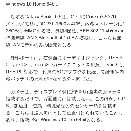
Windows 10 Home 64bit。
対するGalaxy Book 10.6は、CPUにCore m3-5Y70、
メインメモリにDDR3L-1600を4GB、内蔵ストレージに1
28GBのeMMCを搭載。無線機能はIEEE 802.11a/b/g/n/ac
準拠無線LANとBluetooth 4.1+LEを搭載し、こちらも無
線LANモデルのみの販売となる。
外部ポートは、右側面にオーディオジャック、USB 3.
0 Type-C×1、microSDカードスロットを用意。Type-Cは
USB PD対応で、付属のACアダプタを接続して給電や内
蔵バッテリの充電が行なえるのも同じだ。
カメラは、ディスプレイ側に約500万画素のカメラを
搭載するだけで、背面側には搭載しない。このほか、GP
S、加速度、磁気、環境光などのセンサー類を搭載す
る。こちらは法人向けとして位置付けられていることも
あり、搭載OSはWindows 10 Pro 64bitとなる。