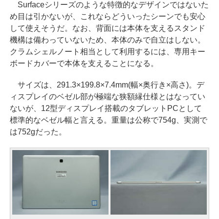
Surfaceシリーズのような特徴的なデザインではないた
め目は引かないが、これならどういったシーンでも安心
して使えそうだ。なお、背面には本体を支えるスタンド
機構は備わっていないため、本体のみで自立はしない。
クラムシェルノート相当として利用するには、専用キー
ボードカバーで本体を支えることになる。
サイズは、291.3×199.8×7.4mm(幅×奥行き×高さ)。デ
ィスプレイのベゼル部が極端な狭額縁仕様とはなってい
ないが、12型ディスプレイ搭載のタブレットPCとして
標準的なベゼル幅と言える。重量は公称で754g、実測で
は752gだった。