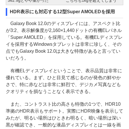
362.5gとやや重かった
こちらも1kgを超えてしまう
HDR表示にも対応する12型Super AMOLEDを採用
Galaxy Book 12.0のディスプレイには、アスペクト比
が3:2、表示解像度が2,160×1,440ドットの有機ELパネル
「Super AMOLED」を採用している。有機ELディスプレ
イを採用するWindowsタブレットは非常に珍しく、その
点でもGalaxy Book 12.0は大きな特徴があると言ってい
いだろう。
有機ELディスプレイということで、表示品質は非常に
優れている。まず、ひと目見て感じるのが発色の鮮やか
さで、特に赤などは非常に鮮烈で、デジカメ写真なども
クオリティを損なうことなく表示できる。
また、コントラスト比の高さも特徴の1つで、HDR10
準拠のHDR表示もサポート。実際にHDR映像を表示して
みたが、明るい場所はひときわ明るく、暗い場所は深い
黒が確認でき、一般的な液晶ディスプレイとは一線を画