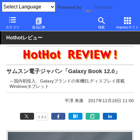
Powered by
Translate
PC Watch
パソコン/タブレット/スマートフォン
タブレット
Wi
カテゴリ
過去記事
検索
Impressサイト
Hothotレビュー
サムスン電子ジャパン「Galaxy Book 12.0」
～国内初投入、Galaxyブランドの有機ELディスプレイ搭載
Windowsタブレット
平澤 寿康
2017年12月18日 11:00
リスト