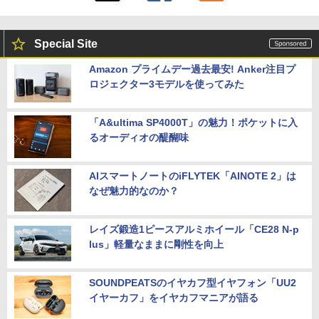
￥35,860
Special Site
Dell Technologies P2422H プロフェッ
5
ショナルシリーズ 23.8インチワイドモニ
Amazon プライムデー過去最安! Anker注目プ
【中古】富士通 ESPRIMO D588 整備済
タ / 1920×1080 / HDMI、VGA、Display
5
ロジェクター3モデルを使ってみた
み品 第9世代 Intel Core i3-9100 / Core i
Port / ブラック（スタンド一部:シルバ
5-9500 デスクトップPC メモリ8GB M.2
ー）中古モニター 送料無料 3か月保証付
SSD256GB DVD Office2021 Windows1
き0830-1
1Pro DVI-D DisplayPort パソコン単体
「A&ultima SP4000T」の魅力！ポケットに入
￥14,800
るオーディオの醍醐味
￥21,800
AIスマートノートのiFLYTEK「AINOTE 2」は
なぜ魅力的なのか？
レイズ鍛造1ピースアルミホイール「CE28 N-p
lus」軽量なままに剛性を向上
SOUNDPEATSのイヤカフ型イヤフォン「UU2
イヤーカフ」をイヤカフマニアが語る