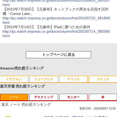
http://pc.watch.impress.co.jp/docs/column/hot/20100803_385187.
html
【2010年7月20日】【元麻布】ネットブックの再生を目指す試作
機「Canoe Lake」
http://pc.watch.impress.co.jp/docs/column/hot/20100720_381849.
html
【2010年7月14日】【元麻布】iPadに勝つための条件
http://pc.watch.impress.co.jp/docs/column/hot/20100714_380360.
html
トップページに戻る
Amazon売れ筋ランキング
イヤフォン
ミュージック
ドリンク
コミック
楽天市場 売れ筋ランキング
ノート
デスクトップ
モニター
本
Anker Soundcore P40i オフホワイト
BRUCE WAYNE feat. Flo Milli, ATL Jacob
【Amazon.co.jp限定】 い・ろ・は・す 2L P
薬屋のひとりごと 17巻 (デジタル版ビッグガ
[Explicit]
ET ラベルレス ×8本
ンガンコミックス)
楽天 ノート 売れ筋ランキング
￥7,990
更新日時：2026/08/07 13:00
￥250
￥1,112
￥770