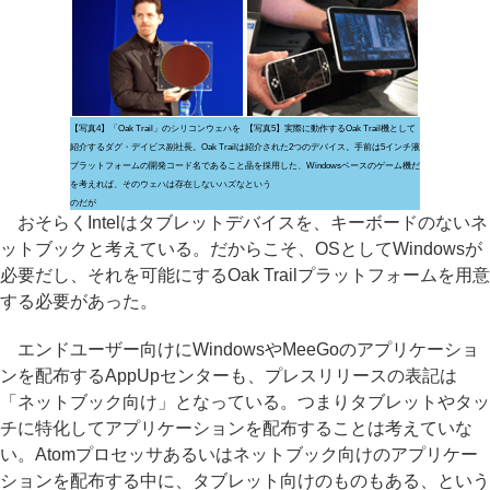
【写真4】「Oak Trail」のシリコンウェハを
【写真5】実際に動作するOak Trail機として
紹介するダグ・デイビス副社長。Oak Trailは
紹介された2つのデバイス。手前は5インチ液
プラットフォームの開発コード名であること
晶を採用した、Windowsベースのゲーム機だ
を考えれば、そのウェハは存在しないハズな
という
のだが
おそらくIntelはタブレットデバイスを、キーボードのないネ
ットブックと考えている。だからこそ、OSとしてWindowsが
必要だし、それを可能にするOak Trailプラットフォームを用意
する必要があった。
エンドユーザー向けにWindowsやMeeGoのアプリケーショ
ンを配布するAppUpセンターも、プレスリリースの表記は
「ネットブック向け」となっている。つまりタブレットやタッ
チに特化してアプリケーションを配布することは考えていな
い。Atomプロセッサあるいはネットブック向けのアプリケー
ションを配布する中に、タブレット向けのものもある、という