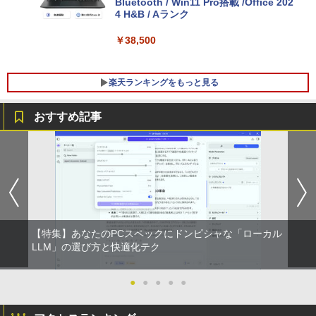
Bluetooth / Win11 Pro搭載 /Office 202
4 H&B / Aランク
￥38,500
楽天ランキングをもっと見る
おすすめ記事
HP EliteDesk800 G4 SFF オフィス付き
DELL デル・テクノロジーズ Dell Pro 2
角川まんが学習シリーズ 世界の歴史
1
1
1
Corei5-8500 / メモリ16GB / HDD500GB
3.8 ディスプレイ E2425HM 【法人限
全20巻定番セット [ 羽田 正 ]
windows11 Pro 中古 デスクトップパソ
定】【NE直】
コン オプション変更可能（ 32GB / 64G
￥24,200
B / M.2 SSD 512GB~1TB Windows10 O
￥12,700
S 選択可能）
￥28,800
【特集】あなたのPCスペックにドンピシャな「ローカル
途上の王国 一号線を北上せよ モロッ
2
Yoothi 互換品 11.6インチ ASUS B1100
コ天涯編 [ 沢木耕太郎 ]
LLM」の選び方と快適化テク
2
B1100F B1100FKA BR1100 BR1100C B
R1100F BR1100FKA B1100FKA-BP135
￥2,310
Mouse Computer MPro-S230【第11世
4XA B1100FKA-BP0402RA 対応 1366x7
●
●
●
●
●
2
代Core i5 11400/メモリ16GB(DDR4)/SS
68 HD IPS LED LCD ディスプレイ タッ
D256GB/Win11Pro/HDMI/DP/MousePr
チスクリーン タッチ機能付き液晶パネル