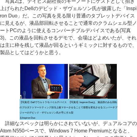
写真2は、デイビス副社長のキーノートにゲストとして招き
上げられたDellのデビッド・ザヴェルソン氏が披露した「Inspi
ron Duo」だ。この写真を見る限り普通のタブレットデバイス
に見えるが、液晶部回転させることで通常のクラムシェル型ノ
ートPCのように使えるコンバーチブルデバイスである(写真
3)。この液晶を回転させるデモで、会場はどよめいたが、それ
は主に枠を残して液晶が回るというギミックに対するもので、
製品としてはどうかと思う。
【写真2】Dellでウルトラモバイルデバイス
【写真3】Inspiron Duoは、液晶部のみを回転
のプロダクトマーケティング担当上級マネー
させることで形態を変化させるコンバーチブ
ジャーのデビッド・ザヴェルソン氏が手にす
ル型
るInspiron Duo
詳細なスペックは明らかにされていないが、デュアルコアの
Atom N550ベースで、Windows 7 Home Premiumとなると、