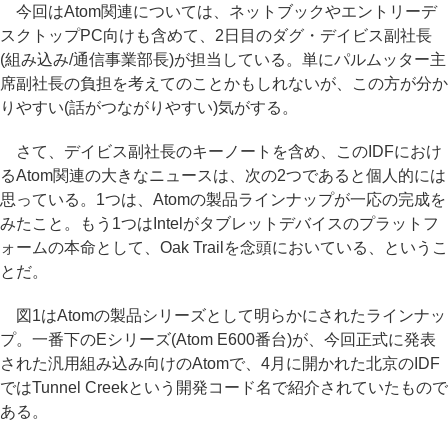
今回はAtom関連については、ネットブックやエントリーデ
スクトップPC向けも含めて、2日目のダグ・デイビス副社長
(組み込み/通信事業部長)が担当している。単にパルムッター主
席副社長の負担を考えてのことかもしれないが、この方が分か
りやすい(話がつながりやすい)気がする。
さて、デイビス副社長のキーノートを含め、このIDFにおけ
るAtom関連の大きなニュースは、次の2つであると個人的には
思っている。1つは、Atomの製品ラインナップが一応の完成を
みたこと。もう1つはIntelがタブレットデバイスのプラットフ
ォームの本命として、Oak Trailを念頭においている、というこ
とだ。
図1はAtomの製品シリーズとして明らかにされたラインナッ
プ。一番下のEシリーズ(Atom E600番台)が、今回正式に発表
された汎用組み込み向けのAtomで、4月に開かれた北京のIDF
ではTunnel Creekという開発コード名で紹介されていたもので
ある。