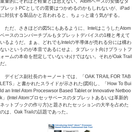
重量的にそれほど軽量とは思えない。Atomベースの安価なタ
ブレットPCとしての需要はつかめるのかもしれないが、iPad
に対抗する製品かと言われると、ちょっと違う気がする。
ただ、さきほどの図5にもあるように、IntelはこうしたAtom
ベースのコンバーチブルもタブレットデバイスの1種と考えて
いるようだ。まぁ、どれでもIntelの半導体が売れる分には構わ
ないというのが本音であるにせよ、タブレット向けプラットフ
ォームの本命を想定していないわけではない。それがOak Trail
だ。
デイビス副社長のキーノートでは、「OAK TRAIL FOR TAB
LETS」と書かれたスライドが示された(図6)し、「How To Bui
ld an Intel Atom Proceswsor Based Tablet or Innovative Netboo
k」(Intel Atomプロセッサベースのタブレットあるいは革新的
ネットブックの作り方)と題されたセッションの大半を占めた
のは、Oak Trailの話題であった。