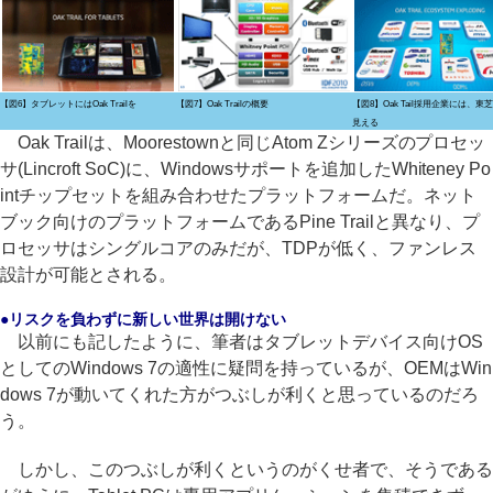
【図6】タブレットにはOak Trailを
【図7】Oak Trailの概要
【図8】Oak Tail採用企業には、東
見える
Oak Trailは、Moorestownと同じAtom Zシリーズのプロセッ
サ(Lincroft SoC)に、Windowsサポートを追加したWhiteney Po
intチップセットを組み合わせたプラットフォームだ。ネット
ブック向けのプラットフォームであるPine Trailと異なり、プ
ロセッサはシングルコアのみだが、TDPが低く、ファンレス
設計が可能とされる。
●リスクを負わずに新しい世界は開けない
以前にも記したように、筆者はタブレットデバイス向けOS
としてのWindows 7の適性に疑問を持っているが、OEMはWin
dows 7が動いてくれた方がつぶしが利くと思っているのだろ
う。
しかし、このつぶしが利くというのがくせ者で、そうである