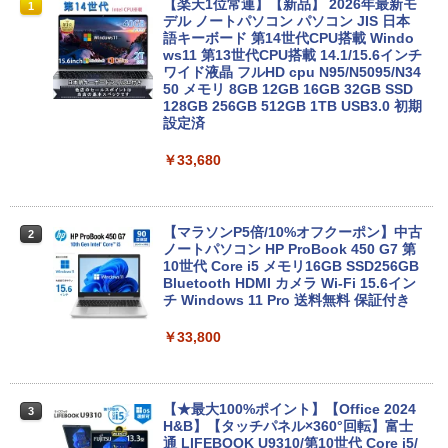
【楽天1位常連】【新品】 2026年最新モ
1
デル ノートパソコン パソコン JIS 日本
語キーボード 第14世代CPU搭載 Windo
Anker Soundcore P31i ブラック
BRUCE WAYNE feat. Flo Milli, ATL Jacob
by Amazon 天然水 ラベルレス 500ml ×24本
異世界居酒屋「のぶ」(22) (角川コミックス・
ws11 第13世代CPU搭載 14.1/15.6インチ
[Explicit]
富士山の天然水 バナジウム含有 水 ミネラル
エース)
ワイド液晶 フルHD cpu N95/N5095/N34
ウォーター ペットボトル 静岡県産 500ミリリ
50 メモリ 8GB 12GB 16GB 32GB SSD
￥5,990
ットル (Smart Basic)
128GB 256GB 512GB 1TB USB3.0 初期
￥250
￥832
設定済
￥1,380
￥33,680
Anker Soundcore Liberty 5 ミッドナイトブ
On My Road (Stadium ver.)
ONE PIECE モノクロ版 115 (ジャンプコミッ
ラック
クスDIGITAL)
by Amazon 天然水ラベルレス 2L×9本
￥250
【マラソンP5倍/10%オフクーポン】中古
￥14,990
￥594
￥1,117
2
ノートパソコン HP ProBook 450 G7 第
10世代 Core i5 メモリ16GB SSD256GB
Bluetooth HDMI カメラ Wi-Fi 15.6イン
チ Windows 11 Pro 送料無料 保証付き
【2026年アップグレード版】AOKIMI ワイヤ
On My Road (Stadium ver.)
HUNTER×HUNTER モノクロ版 39 (ジャンプ
レスイヤホン bluetooth イヤホン V12 小型
コミックスDIGITAL)
by Amazon 炭酸水 ラベルレス 500ml ×24本
￥33,800
軽量 ブルートゥースHi-Fi 最大36時間再生 ぶ
強炭酸水 ペットボトル 500ミリリットル (Sm
￥250
るーとゅーす コードレス ENCノイズキャン
art Basic)
￥572
セリング 自動ペアリング Type-C充電 マイク
付き 防水 タッチ式音量調整 スポーツ/通勤/通
￥1,625
学/WEB会議(ホワイト)
【★最大100%ポイント】【Office 2024
3
H&B】【タッチパネル×360°回転】富士
BUGS LIFE
スーパーの裏でヤニ吸うふたり 9巻 (デジタル
通 LIFEBOOK U9310/第10世代 Core i5/
￥1,964