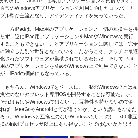
がゆえに、Tablet PCは専用アプリケーションを集積できず、
通常のWindowsアプリケーションの利用に適したコンバーチ
ブル型が主流となり、アイデンティティを失っていった。
一方iPadは、Mac用のアプリケーションと一切の互換性を持
たず、逆にiPad用アプリケーションをMacやWindowsで実行
することもできない。ことアプリケーションに関しては、完全
に独立した別の世界となっている。だからこそ、タッチに最適
化されたソフトウェアが集積されているわけだ。そしてiPad
用のアプリケーションをMacやWindows上で利用できないこと
が、iPadの価値にもなっている。
もちろん、Windows 7をベースに、一般のWindows 7とは互
換性のないタブレット専用OSを開発することは可能だ。が、
それはもはやWinodwsではないし、互換性を持たないのであ
れば、MeeGoやAndroidと何が違うのか、という話にもなるだ
ろう。Windowsと互換性のないWindowsというのは、x86非互
換のIntelプロセッサ以上にあり得ないことではないかと思う。