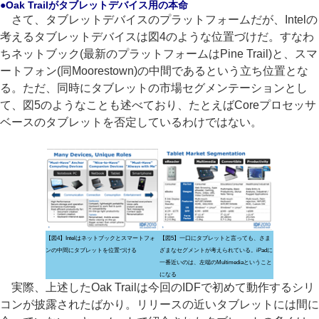
●Oak Trailがタブレットデバイス用の本命
さて、タブレットデバイスのプラットフォームだが、Intelの
考えるタブレットデバイスは図4のような位置づけだ。すなわ
ちネットブック(最新のプラットフォームはPine Trail)と、スマ
ートフォン(同Moorestown)の中間であるという立ち位置とな
る。ただ、同時にタブレットの市場セグメンテーションとし
て、図5のようなことも述べており、たとえばCoreプロセッサ
ベースのタブレットを否定しているわけではない。
【図4】Intelはネットブックとスマートフォ
【図5】一口にタブレットと言っても、さま
ンの中間にタブレットを位置づける
ざまなセグメントが考えられている。iPadに
一番近いのは、左端のMultimediaということ
になる
実際、上述したOak Trailは今回のIDFで初めて動作するシリ
コンが披露されたばかり。リリースの近いタブレットには間に