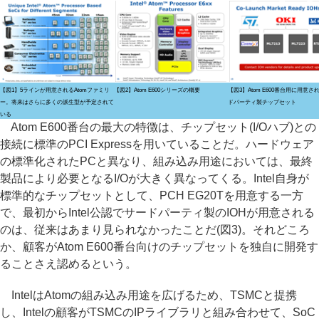
【図1】5ラインが用意されるAtomファミリ
【図2】Atom E600シリーズの概要
【図3】Atom E600番台用に用意さ
ー。将来はさらに多くの派生型が予定されて
ドパーティ製チップセット
いる
Atom E600番台の最大の特徴は、チップセット(I/Oハブ)との
接続に標準のPCI Expressを用いていることだ。ハードウェア
の標準化されたPCと異なり、組み込み用途においては、最終
製品により必要となるI/Oが大きく異なってくる。Intel自身が
標準的なチップセットとして、PCH EG20Tを用意する一方
で、最初からIntel公認でサードパーティ製のIOHが用意される
のは、従来はあまり見られなかったことだ(図3)。それどころ
か、顧客がAtom E600番台向けのチップセットを独自に開発す
ることさえ認めるという。
IntelはAtomの組み込み用途を広げるため、TSMCと提携
し、Intelの顧客がTSMCのIPライブラリと組み合わせて、SoC