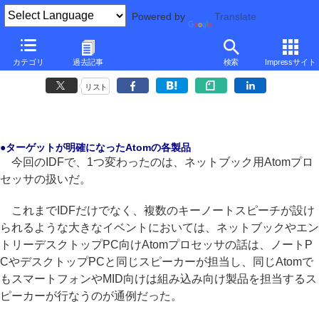
Powered by
Translate
■
元麻布春男の週刊PCホットライン
■
カテゴリ
過去記事
検索
Impressサイト
Wintelモデルはタブレットデバイスでも成功するか
リスト
●ターゲットが明確になったAtomの各製品
今回のIDFで、1つ変わったのは、ネットブック用Atomプロ
セッサの扱いだ。
これまでIDFだけでなく、複数のキーノートスピーチが設け
られるような大きなイベントにおいては、ネットブックやエン
トリーデスクトップPC向けAtomプロセッサの話は、ノートP
CやデスクトップPCと同じスピーカーが担当し、同じAtomで
もスマートフォンやMID向けは組み込み向け製品を担当するス
ピーカーが行なうのが通例だった。