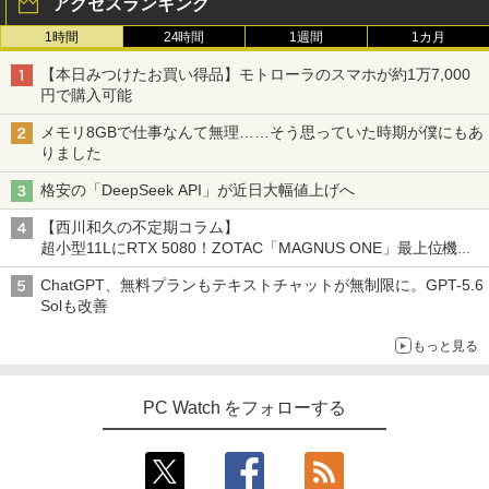
アクセスランキング
o】【中古/送料無料】※沖縄・離島を除
修理交換用液晶タッチパネル ベゼル付き
く
魔女と傭兵（9） 【電子書籍】[ 宮木真人
3
1時間
24時間
1週間
1カ月
￥13,800
]
￥34,980
【本日みつけたお買い得品】モトローラのスマホが約1万7,000
￥792
円で購入可能
モニター 27インチ 144Hz FHD pcモニタ
3
メモリ8GBで仕事なんて無理……そう思っていた時期が僕にもあ
【正規永久版Office付き】NiPoGi ミニp
ー フリッカーレス FullHD ブルーライト
3
りました
c Intel N5030 最大3.1Hz mini pc Windo
カット ノングレア ディスプレイ HDMI 1
ws11 Pro 12GB+256GB SSD (4TB拡大
44hz pcモニター Adaptive-Sync ブラッ
怪異の民俗学【全8巻】セット [ 小松 和
4
格安の「DeepSeek API」が近日大幅値上げへ
可能) 4K 静音 高速熱放散 小型超軽量ミ
ク MAXZEN MJM27IC01 MJM27IC04-F
彦 ]
ニパソコン豊富なインターフェース USB
144 マクスゼン
【西川和久の不定期コラム】
3.2/HDMI 2.0×2 高速2.4G/5GWi-Fi BT4.
￥25,300
超小型11LにRTX 5080！ZOTAC「MAGNUS ONE」最上位機の
2 省電力 小型パソコン
￥13,480
実力を探る
ChatGPT、無料プランもテキストチャットが無制限に。GPT-5.6
￥39,980
Solも改善
リラックマ・日めくり（2027年1月始ま
5
＼本日限定500円値下げ／＼楽天1位！20
4
りカレンダー）
もっと見る
26年最新の超軽量超薄型／モバイルモニ
【ポイント10倍】美品 HP 400 G6 SF 9
ター 15.6インチ フルHD 4K 144Hz タッ
4
￥3,960
世代 Core i5 9500 メモリ8GB 16GB 32
チパネル バッテリー内蔵 無線接続 12モ
PC Watch をフォローする
GB 新品M.2SSD256GB 512GB office付
デル選択 非光沢 IPSパネル Type-C HDM
き デスクトップパソコン 中古パソコン P
I 軽量 薄型 リモートワーク ディスプレイ
C Windows11 pro Win11 3画面 PC 800
持ち運び ポータブルモニター
600 G5 G4 モニタ セット オフィス 2024
搭載 選択可 8世代 10世代 DELL 1311a
￥12,480