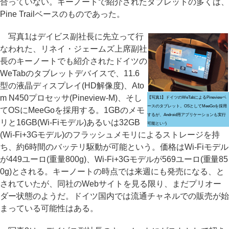
合っていない。キーノートで紹介されたタブレットの多くは、
Pine Trailベースのものであった。
写真1はデイビス副社長に先立って行
なわれた、リネイ・ジェームズ上席副社
長のキーノートでも紹介されたドイツの
WeTabのタブレットデバイスで、11.6
型の液晶ディスプレイ(HD解像度)、Ato
m N450プロセッサ(Pineview-M)、そし
【写真1】ドイツのWeTabによるPineviewベ
ースのタブレット。OSとしてMeeGoを採用
てOSにMeeGoを採用する。1GBのメモ
するが、Android用アプリケーションも実行
リと16GB(Wi-Fiモデル)あるいは32GB
可能という
(Wi-Fi+3Gモデル)のフラッシュメモリによるストレージを持
ち、約6時間のバッテリ駆動が可能という。価格はWi-Fiモデル
が449ユーロ(重量800g)、Wi-Fi+3Gモデルが569ユーロ(重量85
0g)とされる。キーノートの時点では来週にも発売になる、と
されていたが、同社のWebサイトを見る限り、まだプリオー
ダー状態のようだ。ドイツ国内では流通チャネルでの販売が始
まっている可能性はある。