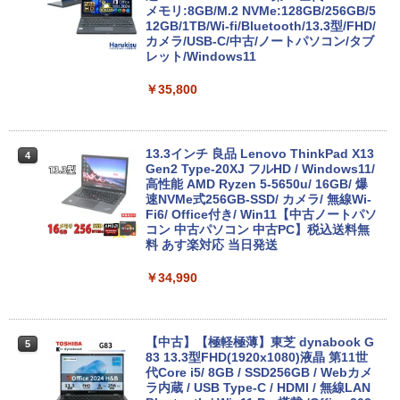
版ビッグガンガンコミックス)
コカ・コーラ やかんの麦茶 from 爽健美茶 ラ
メモリ:8GB/M.2 NVMe:128GB/256GB/5
ベルレス 650mlPET×24本
￥250
12GB/1TB/Wi-fi/Bluetooth/13.3型/FHD/
￥810
カメラ/USB-C/中古/ノートパソコン/タブ
Xiaomi シャオミ REDMI Buds 8 Lite ワイヤ
￥2,009
レット/Windows11
レスイヤホン Bluetooth 5.4 ノイズキャンセ
リング ANC 36時間再生
￥35,800
￥2,980
13.3インチ 良品 Lenovo ThinkPad X13
4
Gen2 Type-20XJ フルHD / Windows11/
高性能 AMD Ryzen 5-5650u/ 16GB/ 爆
速NVMe式256GB-SSD/ カメラ/ 無線Wi-
Fi6/ Office付き/ Win11【中古ノートパソ
コン 中古パソコン 中古PC】税込送料無
料 あす楽対応 当日発送
￥34,990
【中古】【極軽極薄】東芝 dynabook G
5
83 13.3型FHD(1920x1080)液晶 第11世
代Core i5/ 8GB / SSD256GB / Webカメ
ラ内蔵 / USB Type-C / HDMI / 無線LAN