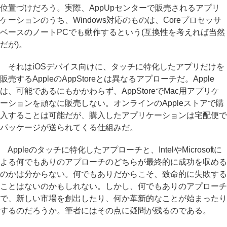
位置づけだろう。実際、AppUpセンターで販売されるアプリ
ケーションのうち、Windows対応のものは、Coreプロセッサ
ベースのノートPCでも動作するという(互換性を考えれば当然
だが)。
それはiOSデバイス向けに、タッチに特化したアプリだけを
販売するAppleのAppStoreとは異なるアプローチだ。Apple
は、可能であるにもかかわらず、AppStoreでMac用アプリケ
ーションを頑なに販売しない。オンラインのAppleストアで購
入することは可能だが、購入したアプリケーションは宅配便で
パッケージが送られてくる仕組みだ。
Appleのタッチに特化したアプローチと、IntelやMicrosoftに
よる何でもありのアプローチのどちらが最終的に成功を収める
のかは分からない。何でもありだからこそ、致命的に失敗する
ことはないのかもしれない。しかし、何でもありのアプローチ
で、新しい市場を創出したり、何か革新的なことが始まったり
するのだろうか。筆者にはその点に疑問が残るのである。