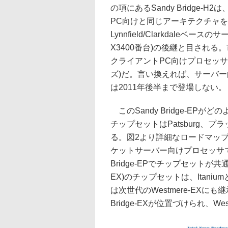
の項にあるSandy Bridge-
PC向けと同じアーキテクチャ
Lynnfield/Clarkdaleベー
X3400番台)の後継と目され
クライアントPC向けプロセッサと
ズ)だ。言い換えれば、サーバー向け
は2011年後半まで登場しない。
このSandy Bridge-E
チップセットはPatsburg、プラッ
る。図2より詳細なロードマッ
ケットサーバー向けプロセッサであるS
Bridge-EPでチップセットが共通
EX)のチップセットは、Itanium
は次世代のWestmere-EXにも継
Bridge-EXが位置づけられ、We