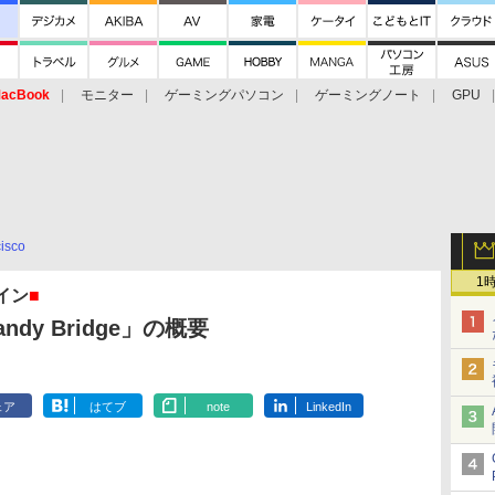
acBook
モニター
ゲーミングパソコン
ゲーミングノート
GPU
isco
1
イン
■
dy Bridge」の概要
ェア
はてブ
note
LinkedIn