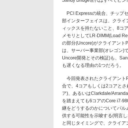
Sandy Bridge世代はすべ
PCI Expressの統合、チップセ
部インターフェイスは、クライ
ィックスを持たないこと、8コア(Hy
メモリとしてLR-DIMM(Load
の部分(Uncore)がクライアン
は、サーバー事業部(オレゴン)
Uncore開発とその検証)も、Sa
も遅くなる理由の1つだろう。
今回発表されたクライアントPC向
合で、4コアもしくは2コアとされる。この
ア)、あるいはClarkdale/Ar
を踏まえても6コアのCore i7-9
継をどうするのかについてパル
供する可能性を示唆する(明言しない
と同じタイミングで、クライアント向