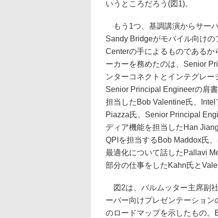
いうところだろう(図1)。
もう1つ、基調講演からサーバ
Sandy Bridgeがモバイル向け
Centerの手によるものであ
ーカーを務めたのは、Senior Prin
ンターコネクトとインテグレーション
Senior Principal Eng
担当したBob Valentine氏、
Piazza氏、Senior Principa
ディア機能を担当したHan Jiang氏、St
QPIを担当するBob Maddox氏、そ
最適化について話したPallavi 
部分の仕事をしたKahn氏とValenti
図2は、パルムッター主席副社
ーバー向けプレゼンテーションの
のロードマップを示したもの。Ent