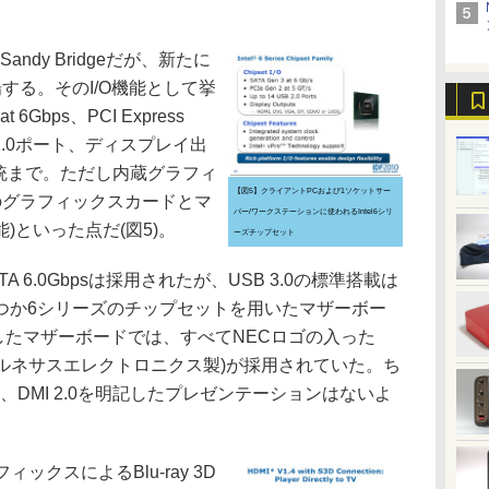
dy Bridgeだが、新たに
する。そのI/O機能として挙
6Gbps、PCI Express
SB 2.0ポート、ディスプレイ出
統まで。ただし内蔵グラフィ
【図5】クライアントPCおよび1ソケットサー
ットのグラフィックスカードとマ
バー/ワークステーションに使われるIntel6シリ
)といった点だ(図5)。
ーズチップセット
6.0Gbpsは採用されたが、USB 3.0の標準搭載は
つか6シリーズのチップセットを用いたマザーボー
用したマザーボードでは、すべてNECロゴの入った
(現ルネサスエレクトロニクス製)が採用されていた。ち
DMI 2.0を明記したプレゼンテーションはないよ
フィックスによるBlu-ray 3D