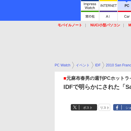
モバイルノート
NUC/小型パソコン
M
SSD
キーボード
マウス
PC Watch
イベント
IDF
2010 San Franc
■
元麻布春男の週刊PCホットラ
IDFで明らかにされた「San
ポスト
リスト
シ