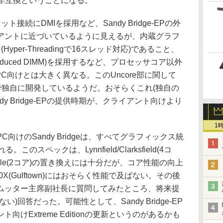
てピン非互換ということになる。
ット接続にDMIを採用など、Sandy Bridge-EPの外
アントに近づいているように見えるが、内蔵グラフ
per-Threadingで16スレッド対応)であること、
 Reduced DIMM)を採用するなど、プロセッサコア以外
トPC向けとは大きく異なる。このUncore部に関して
で独自に開発しているようだ。おそらくこれ(独自の
ndy Bridge-EPの提供時期が、クライアント向けより
1
けのSandy Bridgeは、すべてグラフィックス統
スペックは、Lynnfield/Clarksfield(4コ
randale(2コア)の置き換えには十分だが、コア性能の向上
80X(Gulftown)にはおそらく性能で及ばない。その後
ムッター主席副社長に質問してみたところ、将来提
)回答だった。可能性として、Sandy Bridge-EP
けExtreme Editionの更新というのがあるかも