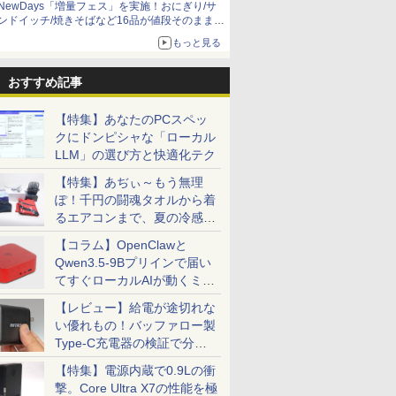
NewDays「増量フェス」を実施！おにぎり/サ
ンドイッチ/焼きそばなど16品が値段そのままで
ボリュームアップ
もっと見る
おすすめ記事
【特集】あなたのPCスペッ
クにドンピシャな「ローカル
LLM」の選び方と快適化テク
【特集】あぢぃ～もう無理
ぽ！千円の闘魂タオルから着
るエアコンまで、夏の冷感グ
ッズ一挙紹介
【コラム】OpenClawと
Qwen3.5-9Bプリインで届い
てすぐローカルAIが動くミニ
PC「SER9 Pro」
【レビュー】給電が途切れな
い優れもの！バッファロー製
Type-C充電器の検証で分か
ったこと
【特集】電源内蔵で0.9Lの衝
撃。Core Ultra X7の性能を極