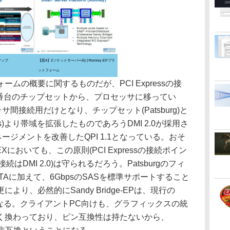
マップ
【図4】2ソケットサーバー向けRomley-EPプラ
ットフォーム
ームの概要に関するものだが、PCI Expressの接
00番台のチップセットから、プロセッサに移ってい
間接続用だけとなり、チップセット(Patsburg)と
ps)より帯域を拡張したものであろうDMI 2.0が採用さ
ージメントを改善したQPI 1.1となっている。おそ
e-EXにおいても、この原則(PCI Expressの接続ポイン
はDMI 2.0)は守られるだろう。Patsburgのフィ
ATAに加えて、6GbpsのSASを標準サポートすること
り、必然的にSandy Bridge-EPは、現行の
換となる。クライアントPC向けも、グラフィックスの統
く換わっており、ピン互換性は持たないから、