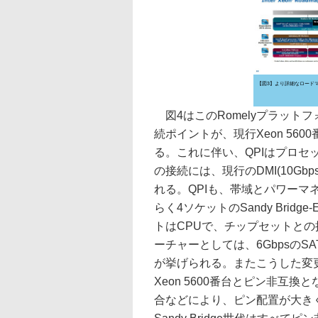
【図3】より詳細なロード
図4はこのRomelyプラットフォ
続ポイントが、現行Xeon 56
る。これに伴い、QPIはプロセッサ
の接続には、現行のDMI(10Gb
れる。QPIも、帯域とパワーマネ
らく4ソケットのSandy Bridg
トはCPUで、チップセットとの接続
ーチャーとしては、6GbpsのS
が挙げられる。またこうした変更によ
Xeon 5600番台とピン非互
合などにより、ピン配置が大き