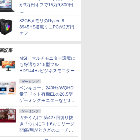
が3万円オフで15万9,800円
に
32GBメモリのRyzen 9
8945HS搭載ミニPCが2万円
オフ
新記事
MSI、マルチモニター環境に
も好適な24.5型フル
HD/144Hzビジネスモニター
ゲーミング
ベンキュー、240Hz/WQHD
量子ドット有機ELの26.5型
ゲーミングモニターなど3機
種
ゲーミング
ガチくんに! 第427回切り抜
き「ついにスト6おじリーグ
開催/翔がときどのコーチ就
任など」