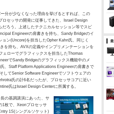
ー分が少なくなった理由を挙げるとすれば、この
のプロセッサの開発に従事してきた、Israel Design
るからだろう。上述したテクニカルセッション等でスピ
cipal Engineerの肩書きを持ち、Sandy Bridgeのイ
(Uncore)を担当したOpher Kahn氏、同じく
最
ineerの肩書きを持ち、AVXの定義やインプリメンテーションを
Intelフェローでグラフィックスを担当したThomas
l EngineerでSandy Bridgeのグラフィックス機能中のメ
aff Platform Applications Engineerの肩書きで
してSenior Software Engineerでソフトウェアの
Mehrotra氏の計6名だったが、プロセッサコアに近い
ne氏はIsrael Design Centerに所属する。
長の基調講演にあった、サ
1枚で、Xeonプロセッサ
ry 1S(シングルソケット)