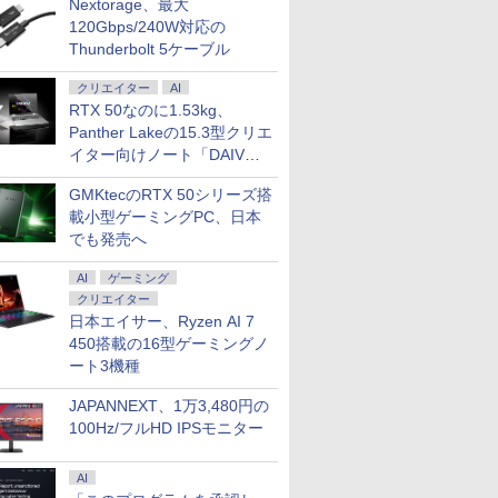
Nextorage、最大
120Gbps/240W対応の
Thunderbolt 5ケーブル
クリエイター
AI
RTX 50なのに1.53kg、
Panther Lakeの15.3型クリエ
イター向けノート「DAIV
Z5」
GMKtecのRTX 50シリーズ搭
載小型ゲーミングPC、日本
でも発売へ
AI
ゲーミング
クリエイター
日本エイサー、Ryzen AI 7
450搭載の16型ゲーミングノ
ート3機種
JAPANNEXT、1万3,480円の
100Hz/フルHD IPSモニター
AI