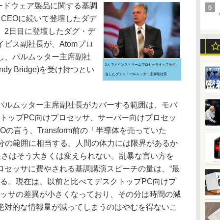
ードウェア製品に関する基調
CEOに続いて登壇したダデ
、2日目に登壇したダグ・デ
ビス副社長が、Atomプロ
し、パルムッター主席副社
1人でメインストリームプロセッサすべてを担
dy Bridge)を受け持つとい
当したダディ・パルムッター主席副社長
ルムッター主席副社長がカバーする範囲は、モバ
クトップPC向けプロセッサ、サーバー向けプロセッ
の言う、Transform前の「半導体を売っていた
演3本分の範囲に相当する。人間の体力には限界があるか
長さはそう大きくは変えられない。乱暴な言い方を
ロセッサに費やされる基調講演スピーチの量は、“最
なる。現在は、以前と比べてデスクトップPC向けプ
セッサの差異が小さくなっており、その分は時間の減
絶対的な情報量が減ってしまうのはやむを得ないこ