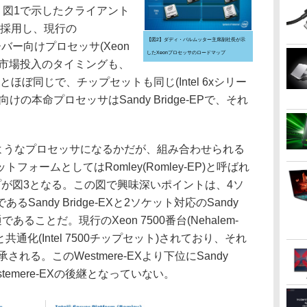
H2は、図1で示したクライアント
を採用し、現行の
【図2】ダディ・パルムッター主席副社長が示
スのサーバー向けプロセッサ(Xeon
したXeonプロセッサのロードマップ
る。市場投入のタイミングも、
ほぼ同じで、チップセットも同じ(Intel 6xシリー
の本命プロセッサはSandy Bridge-EPで、それ
Pがどのようなプロセッサになるかだが、組み合わせられる
トフォームとしてはRomley(Romley-EP)と呼ばれ
プが図3となる。この図で興味深いポイントは、4ソ
andy Bridge-EXと2ソケット対応のSandy
であることだ。現行のXeon 7500番台(Nehalem-
と共通化(Intel 7500チップセット)されており、それ
承される。このWestmere-EXより下位にSandy
stemere-EXの後継となっていない。