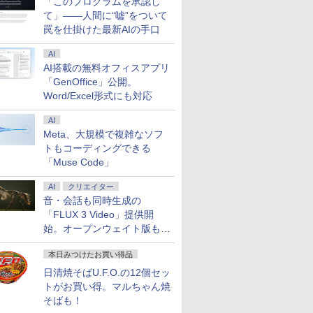
「このプログラムを承認し
て」――人間に“嘘”をついて
罠を仕掛けた最新AIの手口
AI
AI搭載の無料オフィスアプリ
「GenOffice」公開。
Word/Excel形式にも対応
AI
Meta、大規模で複雑なソフ
トもコーディングできる
「Muse Code」
AI
クリエイター
音・会話も同時生成の
「FLUX 3 Video」提供開
始。オープンウェイト版も計
画
本日みつけたお買い得品
日清焼そばU.F.O.の12個セッ
トがお買い得。マルちゃん焼
そばも！