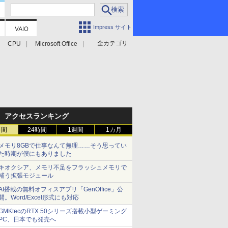
Impress サイト
全カテゴリ
CPU
Microsoft Office
アクセスランキング
時間
24時間
1週間
1カ月
メモリ8GBで仕事なんて無理……そう思ってい
た時期が僕にもありました
キオクシア、メモリ不足をフラッシュメモリで
補う拡張モジュール
AI搭載の無料オフィスアプリ「GenOffice」公
開。Word/Excel形式にも対応
GMKtecのRTX 50シリーズ搭載小型ゲーミング
PC、日本でも発売へ