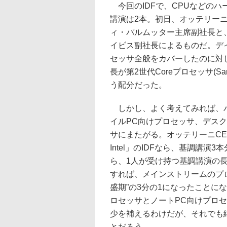
今回のIDFで、CPUなどのハ
講演は2本。初日、オッテリーニ
ィ・パルムッター主席副社長と
イビス副社長によるものだ。デイ
セッサ全般をカバーしたのに対
長が第2世代Coreプロセッサ(San
う配分だった。
しかし、よく考えてみれば、パ
イルPC向けプロセッサ、デス
サにまたがる。オッテリーニCEO
Intel」のIDFなら、基調講
ら、1人が受け持つ基調講演の
すれば、メインストリームのプ
盛期”の3分の1になったことに
ロセッサとノートPC向けプロ
少を補えるわけだが、それでも
とだろう。