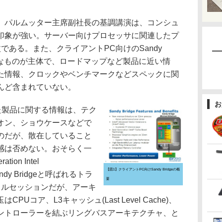
パルムッター主席副社長の基調講演は、コンシュ
印象が強い。サーバー向けプロセッサに関連したプ
である。また、クライアントPC向けのSandy
念的なものが主体で、ロードマップなど製品に近い情
た情報、クロックやベンチマークなどスペックに関
んど含まれていない。
お
た製品に関する情報は、テク
オン、ショウケースなどで
のだが、散在していること
感は否めない。おそらく一
on Intel
【図1】クライアントPC向けSandy Bridgeの概
e Sandy Bridgeと呼ばれるトラ
要
カルセッションだが、アーキ
Uコア、L3キャッシュ(Last Level Cache)、
ントローラーを結ぶリングバスアーキテクチャ、と