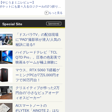
【やじうまミニレビュー】
ポケットにも楽々入るロジクールの2つ折りマ
ウス「Mobi Fold」。その気になるギミックと
もっと見る
は？
Special Site
「ドスパラTV」の配信現場
に“PAD”撮影班が潜入!人気の
秘訣に迫る!!
ハイグレードテレビ「TCL
Q7D Pro」。圧巻の色彩美で
映画＆ゲームが極上体験に
マウス、RTX 5060 Ti搭載ゲ
ーミングPCが7万5,000円オ
フで30万円台！
クリエイティブが作った2万
円台の“小さなピュアオーデ
ィオスピーカー”
AIスマートノートの
iFLYTEK「AINOTE 2」はな