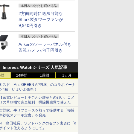
本日みつけたお買い得品
2方向同時に送風可能な
Shark製タワーファンが
9,940円引き
本日みつけたお買い得品
Ankerのソーラーパネル付き
監視カメラが4千円引き
Impress Watchシリーズ 人気記事
時間
24時間
1週間
1カ月
ミスド「Mrs. GREEN APPLE」のコラボドーナ
ツ4種、いよいよ発売！
【家電レビュー】手ごわい雑草との戦い、コメ
リの草刈機で完全勝利 掃除機感覚で使えた
吉野家、牛リブロースを熱々で提供する「極旨
牛鉄板ステーキ定食」を発売
NTT島田社長、ソフトバンクのセブン出資に「d
ポイント使えるようにして」