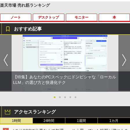
￥2,980
楽天市場 売れ筋ランキング
ノート
デスクトップ
モニター
本
おすすめ記事
【★最大100%ポイント】【新生活応援・
【マラソンセール期間中ポイント5倍】中
HP モニター 21.5インチ P224 IPSパネル
職業訓練における指導の理論と実際 13訂
1
1
1
1
2026】【Office 2019 H&B】富士通 MU
古デスクトップパソコン Core i7 第9世代
フルHD HDMI DP VGA 中古ディスプレイ
版 [ 職業訓練教材研究会 ]
937/Celeron 3865U/メモリ:4GB/8GB/S
メモリ16GB M.2 SSD512GB DVD-ROM
SD:128GB/256GB/512GB/1TB/13.3型/
DisplayPort DVI 省スペース Windows1
￥7,700
￥4,950
フルHD/wifi/HDMI/USB3.0/中古 ノート
1 マウスコンピューター MPro-S201X 初
パソコン/モバイルPC/Windows11
期設定済 すぐ使える 90日保証 送料無料
￥9,999
￥37,980
【特集】あなたのPCスペックにドンピシャな「ローカル
中古 液晶モニター I-O DATA A241DW 2
ちいかわ なんか小さくてかわいいやつ 全
LLM」の選び方と快適化テク
2
2
3.8インチ フルHD ADSパネル 非光沢｜H
巻(1-8)セット 全巻新品 蔦屋書店
DMI・アナログRGB対応｜スピーカー内
蔵｜PC・事務用ディスプレイ
タブレットPC 中古パソコン Microsoft S
Dell OptiPlex 3070 SFF フルセット 21.
●
●
●
●
●
￥9,900
2
2
urface Go Windows10 Pro Pentium 44
5インチモニター付き 第9世代 Core i5-9
15Y メモリ 8GB SSD 128GB 10型 無線L
500 メモリ8GB/16GB SSD256GB Wind
￥8,800
アクセスランキング
AN Wi-Fi 10インチ B5 本体 / 3ヶ月保証
ows 11 Pro WPS Office 2 無線Wi-Fi DV
中古パソコン 中古PC 中古ノートパソコ
D 中古 デスクトップパソコン
1時間
24時間
1週間
1カ月
ン 初期設定済み office付き (8351a)
深在性う蝕に対するVital Pulp Therapy
3
￥43,800
歯髄保存か抜髄かは患者のために [ 辺見
【楽天1位!1,600円OFFクーポン 8/4 20:
3