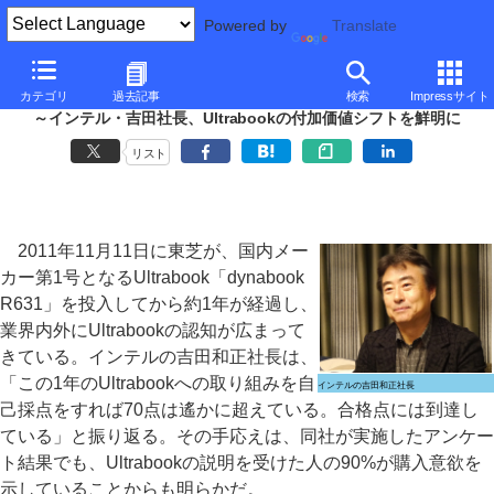
Powered by
Translate
■
大河原克行の「パソコン業界、東奔西走」
■
カテゴリ
過去記事
検索
Impressサイト
Ultrabook発売から1年の成果は78点
～インテル・吉田社長、Ultrabookの付加価値シフトを鮮明に
リスト
2011年11月11日に東芝が、国内メー
カー第1号となるUltrabook「dynabook
R631」を投入してから約1年が経過し、
業界内外にUltrabookの認知が広まって
きている。インテルの吉田和正社長は、
「この1年のUltrabookへの取り組みを自
インテルの吉田和正社長
己採点をすれば70点は遙かに超えている。合格点には到達し
ている」と振り返る。その手応えは、同社が実施したアンケー
ト結果でも、Ultrabookの説明を受けた人の90%が購入意欲を
示していることからも明らかだ。