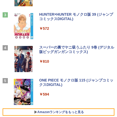
￥1,380
Anker Soundcore Liberty 5 ミッドナイトブ
On My Road (Stadium ver.)
HUNTER×HUNTER モノクロ版 39 (ジャンプ
ラック
コミックスDIGITAL)
by Amazon 天然水ラベルレス 2L×9本
￥250
￥14,990
￥572
￥1,117
【2026年アップグレード版】AOKIMI ワイヤ
On My Road (Stadium ver.)
スーパーの裏でヤニ吸うふたり 9巻 (デジタル
レスイヤホン bluetooth イヤホン V12 小型
版ビッグガンガンコミックス)
by Amazon 炭酸水 ラベルレス 500ml ×24本
軽量 ブルートゥースHi-Fi 最大36時間再生 ぶ
強炭酸水 ペットボトル 500ミリリットル (Sm
￥250
るーとゅーす コードレス ENCノイズキャン
art Basic)
￥810
セリング 自動ペアリング Type-C充電 マイク
付き 防水 タッチ式音量調整 スポーツ/通勤/通
￥1,625
学/WEB会議(ホワイト)
BUGS LIFE
ONE PIECE モノクロ版 115 (ジャンプコミッ
￥1,964
クスDIGITAL)
コカ・コーラ やかんの麦茶 from 爽健美茶 ラ
ベルレス 650mlPET×24本
￥250
￥594
Xiaomi シャオミ REDMI Buds 8 Lite ワイヤ
￥1,653
レスイヤホン Bluetooth 5.4 ノイズキャンセ
リング ANC 36時間再生
Amazonランキングをもっと見る