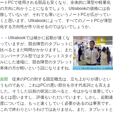
ートPCで使用される部品も安くなり、全体的に薄型や軽量化
の方向に向かうことになるでしょう。Ultrabookの規格には合
致していないが、それでも薄いというノートPCが広がってい
くと思います。Ultrabookによって、すべてのノートPCが薄型
化する方向性が作り出せるのではないでしょうか。
－－
Ultrabookでは確かに起動が速くな
っていますが、競合陣営のタブレットに
比べるとまだ時間がかかりますし、また
コンバーチブル型ではタブレットスタイ
ルにした途端に、競合陣営のタブレット
単体の方が軽いという話になりますね。
イベントで自ら呼び込みを行なった吉田社長
吉田
従来のPCの対する固定概念は、立ち上がりが遅いとい
うものであり、これはPCの悪い部分を示す代名詞とも言えま
した。そうした以前の状況に比べると、今はかなり改善してい
るとは思いますし、評価もいただいています。しかし、起動速
度については、もっと速くしていく必要があるのは事実です。
これで終わりというわけではありません。また、タブレットと