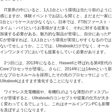
IT業界の中にいると、1人1台という環境は当たり前のように
感じますが、体験イベントでお話しを聞くと、まだまだ一家に
1台というケースが少なくない。日本では、FTB(ファースト・
タイム・バイ)というお客様がまだ多く、それに対する提案を
加速する必要がある。魅力的な製品が登場し、自分にあったP
Cが登場すれば、1人1台という環境が実現しやすくなるのでは
ないてせしょうか。ここでは、Ultrabookだけでなく、オール
インワンタイプにおいても提案をしていく必要があります。
2つ目には、2013年になると、Haswellと呼ばれる第4世代の
Coreプロセッサが登場し、さらに、2014年には14nmという新
たなプロセスルールを採用したその先のプロセッサによって、
Ultrabookはますます進化することになります。
ワイヤレス充電機能や、有機ELのような薄型のディスプレ
イが登場すると、Ultrabookのコンセプトや提案の仕方が大き
く変わってくるでしょうし、これはオールインワンPCも影響
を及ぼすようになります。