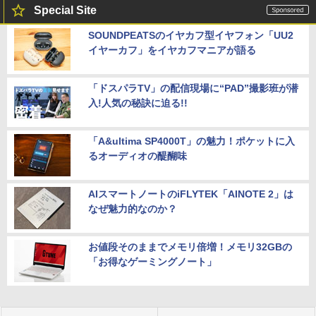
【新品】【楽天1位！】ノートパソコン
パソコン 新品SSD Windows11 Office付
￥14,826
5
Special Site
新品第13世代CPU搭載ノートPC Office
き インテル 第14世代 第13世代 Core i5-
付きノートパソコン 初心者向け Window
6400 I5-12400F i7 I5 3470 SSD 256GB~
SOUNDPEATSのイヤカフ型イヤフォン「UU2
s11 初期設定済 Webカメラ zoom 日本語
1TB メモリ 選択可 8GB 16GB 32GB デ
イヤーカフ」をイヤカフマニアが語る
キーボード 14.1型 Intel Celeron メモリ
スクトップPC 安い 本体のみ 高スペック
8GB SSD1TB(最大) 大容量バッテリービ
薄型 激安 省スペース 大容量 高性能
ジネス 大学生 プレゼント 学生向け
「ドスパラTV」の配信現場に“PAD”撮影班が潜
￥33,800
￥29,800
入!人気の秘訣に迫る!!
「A&ultima SP4000T」の魅力！ポケットに入
るオーディオの醍醐味
AIスマートノートのiFLYTEK「AINOTE 2」は
なぜ魅力的なのか？
お値段そのままでメモリ倍増！メモリ32GBの
「お得なゲーミングノート」