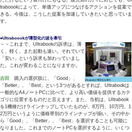
traboookによって、単価アップにつなげるアクションを提案で
きる。今後は、こうした提案を加速していきたいと思っていま
す。
●Ultraboookが薄型化の波を牽引
－－
これまで、Ultrabookの訴求は、薄
く、軽く、また起動も速い。それでいて
「安い」という訴求も加わっていまし
た。これが変わることになりますか。
吉田
購入の選択肢に、「Good」、
Ultrabookが薄型化を牽引
「Better」、「Best」という3つがあるとすれば、Ultrabookは
一般的なA4ノートPCに比べて、より高い価値を提供するカテ
ゴリに位置するものだと言えます。また、当初は、Ultrabook
を1機種だけラインナップしていたものが、8万円、10万円、1
2万円というように価格帯別のラインナップが揃い、その中か
ら「Good」、「Better」、「Best」を選択することも可能に
なりました。これまでのノートPCを選択するように、いくつ