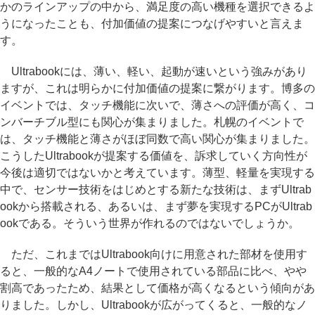
かのラインアップの中から、満足度の高い機種を選択できるよ
うになったことも、付加価値の提案につなげやすいと言えま
す。
Ultrabookには、薄い、軽い、起動が速いという強みがあり
ますが、これは明らかに付加価値の提案に繋がります。博多の
イベントでは、タッチ機能に次いで、薄さへの評価が高く、コ
ンバーチブル型にも関心が集まりました。札幌のイベントで
は、タッチ機能と薄さがほぼ同数で高い関心が集まりました。
こうしたUltrabookが提案する価値を、訴求していく方向性が
今後は適切ではないかと考えています。薄型、軽量を実現する
中で、センサー技術をはじめとする新たな技術は、まずUltrab
ookから搭載される、あるいは、まず夢を実現するPCがUltrab
ookである。そういう世界が作れるのではないでしょうか。
ただ、これまではUltrabook向けに用意された部材を使用す
ると、一般的なA4ノートで使用されている部品に比べ、やや
割高であったため、結果として価格が高くなるという傾向があ
りました。しかし、Ultrabookが広がってくると、一般的なノ