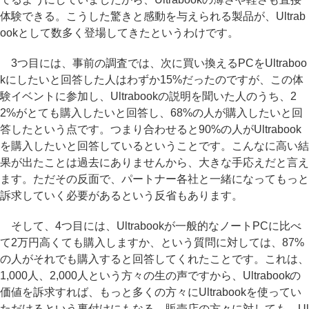
体験できる。こうした驚きと感動を与えられる製品が、Ultrab
ookとして数多く登場してきたというわけです。
3つ目には、事前の調査では、次に買い換えるPCをUltraboo
kにしたいと回答した人はわずか15%だったのですが、この体
験イベントに参加し、Ultrabookの説明を聞いた人のうち、2
2%がとても購入したいと回答し、68%の人が購入したいと回
答したという点です。つまり合わせると90%の人がUltrabook
を購入したいと回答しているということです。こんなに高い結
果が出たことは過去にありませんから、大きな手応えだと言え
ます。ただその反面で、パートナー各社と一緒になってもっと
訴求していく必要があるという反省もあります。
そして、4つ目には、Ultrabookが一般的なノートPCに比べ
て2万円高くても購入しますか、という質問に対しては、87%
の人がそれでも購入すると回答してくれたことです。これは、
1,000人、2,000人という方々の生の声ですから、Ultrabookの
価値を訴求すれば、もっと多くの方々にUltrabookを使ってい
ただけるという裏付けにもなる。販売店の方々に対しても、Ul