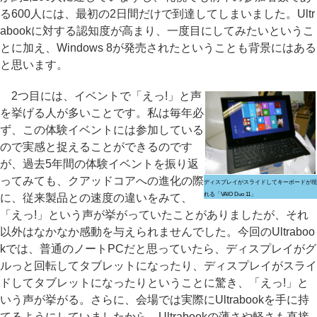
る600人には、最初の2日間だけで到達してしまいました。Ultr
abookに対する認知度が高まり、一度目にしてみたいというこ
とに加え、Windows 8が発売されたということも背景にはある
と思います。
2つ目には、イベントで「えっ!」と声
を挙げる人が多いことです。私は毎年必
ず、この体験イベントには参加している
ので実感と捉えることができるのです
が、過去5年間の体験イベントを振り返
ってみても、クアッドコアへの進化の際
ディスプレイがスライドしてキーボードが現
れる「VAIO Duo 11」
に、従来製品との速度の違いをみて、
「えっ!」という声が挙がっていたことがありましたが、それ
以外はなかなか感動を与えられませんでした。今回のUltraboo
kでは、普通のノートPCだと思っていたら、ディスプレイがグ
ルっと回転してタブレットになったり、ディスプレイがスライ
ドしてタブレットになったりということに驚き、「えっ!」と
いう声が挙がる。さらに、会場では実際にUltrabookを手に持
てるようにしていましたから、Ultrabookの薄さや軽さも直接