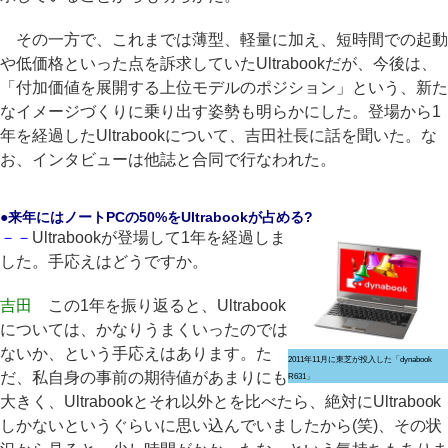
その一方で、これまでは薄型、軽量に加え、短時間での起動
や低価格といった点を訴求していたUltrabookだが、今後は、
「付加価値を展開する上位モデルのポジション」という、新た
なイメージづくりに乗り出す姿勢も明らかにした。登場から1
年を経過したUltrabookについて、吉田社長に話を聞いた。な
お、インタビューは他誌と合同で行なわれた。
●来年にはノートPCの50%をUltrabookが占める?
－－
Ultrabookが登場して1年を経過しま
した。手応えはどうですか。
吉田
この1年を振り返ると、Ultrabook
については、かなりうまくいったのでは
ないか、という手応えはあります。た
2011年11月に東芝が投入した「dynabook
だ、私自身の事前の期待値があまりにも
R631」
大きく、Ultrabookとそれ以外とを比べたら、絶対にUltrabook
しかないというぐらいに思い込んでいましたから(笑)、その状