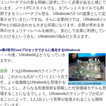
コンバーチブルの差も明確に訴求していく必要があると感じて
います。ノートPCスタイルでも、タブレットスタイルでも利
用できるコンバーチブル型を、Ultrabookの1つの提案として定
着させていきたいですね。さらに企業向けでは、Ultrabookとv
Proとの組み合わせも大きな武器になります。企業が求める水
準のセキュリティレベルを維持し、安心して企業に利用してい
ただけるという点も、Ultrabookの強みだと言えます。
●第4世代Coreプロセッサでさらに進化するUltrabook
－－
今後、Ultrabookはどうなっていき
ますか。
吉田
1つはUltrabookのラインアップ
は、これからも広がっていくという点で
す。より低価格なUltrabookも登場する
IDF 2012で展示したHaswellの開発基板
でしょうし、さらなる先進技術を搭載した付加価値モデルも登
場することになるでしょう。Ultrabookのラインアップが広が
ることによって、1人1台という世界が促進されることも期待
しています。