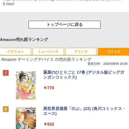
6.html
トップページに戻る
Amazon売れ筋ランキング
イヤフォン
ミュージック
ドリンク
コミック
Amazon ゲーミングデバイス の売れ筋ランキング
更新日時：2026/08/06 18:06
Anker Soundcore P40i オフホワイト
BRUCE WAYNE feat. Flo Milli, ATL Jacob
【Amazon.co.jp限定】 い・ろ・は・す 2L P
薬屋のひとりごと 17巻 (デジタル版ビッグガ
[Explicit]
ET ラベルレス ×8本
ンガンコミックス)
￥5,990
￥250
￥1,001
￥770
Anker Soundcore P31i ブラック
BRUCE WAYNE feat. Flo Milli, ATL Jacob
by Amazon 天然水 ラベルレス 500ml ×24本
異世界居酒屋「のぶ」(22) (角川コミックス・
[Explicit]
富士山の天然水 バナジウム含有 水 ミネラル
エース)
ウォーター ペットボトル 静岡県産 500ミリリ
￥4,990
ットル (Smart Basic)
￥250
￥832