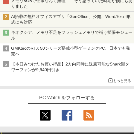
メモリ8GBで仕事なんて無理……そう思っていた時期が僕にもあ
￥15,880
浩一 ]
00-8/11 01:59】Xiaomi Monitor A24i 20
りました
26 ディスプレイ 1080P 23.8インチ 144
Hzリフレッシュレート sRGB99% 1670
￥19,800
AI搭載の無料オフィスアプリ「GenOffice」公開。Word/Excel形
万色 300nits ΔE＜1 低ブルーライト 大
Dell OptiPlex 7080 SFF 第10世代 Core
3
式にも対応
画面 TÜV認証 目にやさしい 調整可能な
新品ノートパソコン VETESA Intel Celer
i5 メモリ16GB SSD 512GB Office付き
3
スタンド VESA
on Windows11 Office付き メモリ16GB
Type-C Windows11 デスクトップPC 中
キオクシア、メモリ不足をフラッシュメモリで補う拡張モジュー
SSD1TB 15.6型 FHD Webカメラ テンキ
古パソコン
ゾンビのあふれた世界で俺だけが襲われ
4
ル
ー 薄型 軽量 初心者 学生 ビジネス
￥12,580
ない 5 【電子書籍】[ 増田ちひろ ]
￥54,800
GMKtecのRTX 50シリーズ搭載小型ゲーミングPC、日本でも発
￥21,980
￥1,155
売へ
【エントリーで最大全額ポイント還元｜
4
【本日みつけたお買い得品】2方向同時に送風可能なShark製タ
8/11まで】 ASUS｜エイスース PCモニ
NiPoGi ミニpc Intel N5030 【2026新モ
4
ワーファンが9,940円引き
ター Eye Care VA249HG [23.8型 /フルH
超得2,000円OFF&P2倍｜レッツノート｜
デル・業界超ミニ】 最大3.1Hz mini pc
4
D(1920×1080) /ワイド /120Hz]
Microsoft office 2019 H&B付き｜中古
Windows11 Pro 12GB+256GB SSD (4T
＼レビュー投稿で選べるプレゼント／【
5
もっと見る
ノートパソコン Windows11 office付｜
B拡大可能) 4K 静音 高速熱放散 小型超軽
5歳 6歳 7冊セット】 七田式知力ドリル
メモリ8GB SSD256GB｜Panasonic Le
量ミニパソコン豊富なインターフェース
￥13,800
夏休み 子供 子供用 人気 幼児七田式 B5
t's note｜中古ノートパソコン 軽量 薄型
USB3.2/HDMI 2.0×2 高速2.4G/5GWi-Fi
判 シルバーバック みぎのう そうぞう け
｜モバイルPC｜ノートパソコン B5サイ
BT4.2 省電力 小型パソコン
PC Watch をフォローする
いさん もじをよむ・かく めいろ おかね
ズ｜パソコン｜中古パソコン｜中古PC
【ph-A】
￥29,900
I-O DATA（アイ・オー・データ機器） 3
5
￥29,800
￥5,390
辺フレームレス＆広視野角ADSパネル
23.8型ワイド液晶ディスプレイ LCD-A24
1DBX ブラック
【新品】快適性能 デスクトップパソコン
5