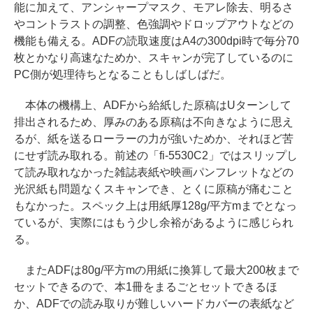
能に加えて、アンシャープマスク、モアレ除去、明るさ
やコントラストの調整、色強調やドロップアウトなどの
機能も備える。ADFの読取速度はA4の300dpi時で毎分70
枚とかなり高速なためか、スキャンが完了しているのに
PC側が処理待ちとなることもしばしばだ。
本体の機構上、ADFから給紙した原稿はUターンして
排出されるため、厚みのある原稿は不向きなように思え
るが、紙を送るローラーの力が強いためか、それほど苦
にせず読み取れる。前述の「fi-5530C2」ではスリップし
て読み取れなかった雑誌表紙や映画パンフレットなどの
光沢紙も問題なくスキャンでき、とくに原稿が痛むこと
もなかった。スペック上は用紙厚128g/平方mまでとなっ
ているが、実際にはもう少し余裕があるように感じられ
る。
またADFは80g/平方mの用紙に換算して最大200枚まで
セットできるので、本1冊をまるごとセットできるほ
か、ADFでの読み取りが難しいハードカバーの表紙など