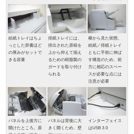
給紙トレイはちょ
排紙トレイには、
横から見た状態。
っとした辞書ほど
排出された原稿を
給紙／排紙トレイ
の厚みがセットで
上から抑えて揃え
ともに手前に伸ば
きる容量
るための樹脂製の
す構造のため、前
ガードを取り付け
方に相応のスペー
られる
スが必要な点には
注意が必要
パネルを上後方に
パネルは背後に大
インターフェイス
開けたところ。原
きく開くため、壁
はUSB 3.0