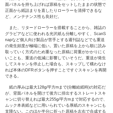
面パネルを持ち上げれば原稿をセットしたままの状態で
正面から紙詰まりを直したりローラーを清掃できるな
ど、メンテナンス性も良好だ。
また、リタードローラーを搭載することから、雑誌の
グラビアなどに使われる光沢紙も分離しやすく、ScanS
napなど個人向け製品が苦手とする週刊誌などでも重送
の発生頻度が極端に低い。置いた原稿を上から順に読み
取っていく方式のため重なった原稿に荷重がかかりにく
いことも、重送の低減に影響していそうだ。重送が発生
してスキャンを停止した場合も、スキップして構わなけ
れば本体のDFRボタンを押すことですぐスキャンを再開
できる。
紙の厚みは最大128g/平方mまで(分離給紙時)の対応だ
が、背面パネルを開けて後方に排出するストレートスキ
ャンに切り替えれば最大255g/平方mまで対応するので、
ムック本表紙などに用いられている厚紙のスキャンにも
支障ない。このほか半分に折った原稿を左右で合成する