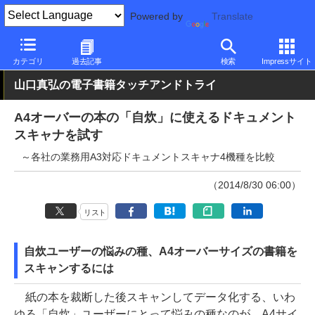
Powered by
Translate
PC Watch
半導体/周辺機器
スキャナ
PFU
カテゴリ
過去記事
検索
Impressサイト
山口真弘の電子書籍タッチアンドトライ
A4オーバーの本の「自炊」に使えるドキュメント
スキャナを試す
～各社の業務用A3対応ドキュメントスキャナ4機種を比較
（2014/8/30 06:00）
リスト
自炊ユーザーの悩みの種、A4オーバーサイズの書籍を
スキャンするには
紙の本を裁断した後スキャンしてデータ化する、いわ
ゆる「自炊」ユーザーにとって悩みの種なのが、A4サイ