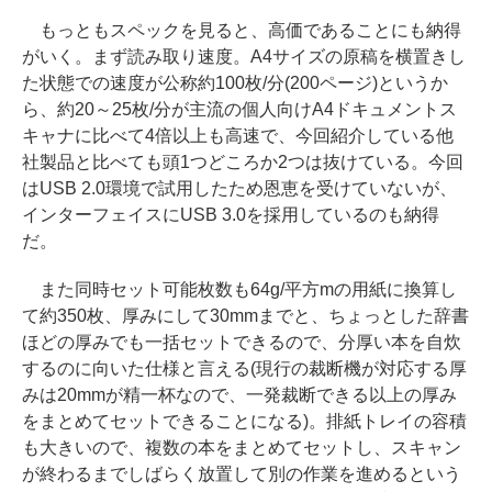
もっともスペックを見ると、高価であることにも納得
がいく。まず読み取り速度。A4サイズの原稿を横置きし
た状態での速度が公称約100枚/分(200ページ)というか
ら、約20～25枚/分が主流の個人向けA4ドキュメントス
キャナに比べて4倍以上も高速で、今回紹介している他
社製品と比べても頭1つどころか2つは抜けている。今回
はUSB 2.0環境で試用したため恩恵を受けていないが、
インターフェイスにUSB 3.0を採用しているのも納得
だ。
また同時セット可能枚数も64g/平方mの用紙に換算し
て約350枚、厚みにして30mmまでと、ちょっとした辞書
ほどの厚みでも一括セットできるので、分厚い本を自炊
するのに向いた仕様と言える(現行の裁断機が対応する厚
みは20mmが精一杯なので、一発裁断できる以上の厚み
をまとめてセットできることになる)。排紙トレイの容積
も大きいので、複数の本をまとめてセットし、スキャン
が終わるまでしばらく放置して別の作業を進めるという