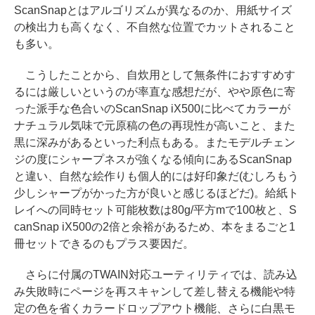
ScanSnapとはアルゴリズムが異なるのか、用紙サイズ
の検出力も高くなく、不自然な位置でカットされること
も多い。
こうしたことから、自炊用として無条件におすすめす
るには厳しいというのが率直な感想だが、やや原色に寄
った派手な色合いのScanSnap iX500に比べてカラーが
ナチュラル気味で元原稿の色の再現性が高いこと、また
黒に深みがあるといった利点もある。またモデルチェン
ジの度にシャープネスが強くなる傾向にあるScanSnap
と違い、自然な絵作りも個人的には好印象だ(むしろもう
少しシャープがかった方が良いと感じるほどだ)。給紙ト
レイへの同時セット可能枚数は80g/平方mで100枚と、S
canSnap iX500の2倍と余裕があるため、本をまるごと1
冊セットできるのもプラス要因だ。
さらに付属のTWAIN対応ユーティリティでは、読み込
み失敗時にページを再スキャンして差し替える機能や特
定の色を省くカラードロップアウト機能、さらに白黒モ