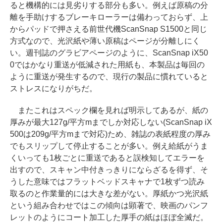
ると機構的には見劣りする部分も多い。例えば原稿の分
離を手助けするブレーキローラーは備わっておらず、上
からパッドで押さえる前世代機ScanSnap S1500と同じ
方式なので、光沢紙や薄い原稿はページが分離しにく
い。週刊誌のグラビアページのように、ScanSnap iX50
0ではかなり重送が低減された用紙も、本製品は毎回の
ように重送が発生するので、現行の製品に慣れていると
ストレスになりがちだ。
またこれはスペック欄を見れば明示してあるが、紙の
厚みが最大127g/平方mまでしか対応しない(ScanSnap iX
500は209g/平方mまで対応)ため、雑誌の表紙程度の厚み
でもスリップして停止することが多い。例え給紙がうま
くいっても1枚ごとに重送であると誤検知してエラーを
出すので、スキャン中付きっきりにならざるを得ず、そ
うした意味ではフラットベッドスキャナで1枚ずつ読み
取るのと作業量的には大きな差がない。厚紙かつ光沢紙
という組み合わせではこの傾向は顕著で、映画のパンフ
レットのようにコート加工した厚手の紙はほぼ全滅だ。