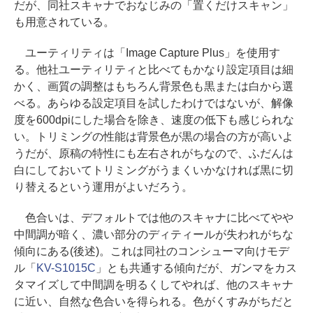
だが、同社スキャナでおなじみの「置くだけスキャン」
も用意されている。
ユーティリティは「Image Capture Plus」を使用す
る。他社ユーティリティと比べてもかなり設定項目は細
かく、画質の調整はもちろん背景色も黒または白から選
べる。あらゆる設定項目を試したわけではないが、解像
度を600dpiにした場合を除き、速度の低下も感じられな
い。トリミングの性能は背景色が黒の場合の方が高いよ
うだが、原稿の特性にも左右されがちなので、ふだんは
白にしておいてトリミングがうまくいかなければ黒に切
り替えるという運用がよいだろう。
色合いは、デフォルトでは他のスキャナに比べてやや
中間調が暗く、濃い部分のディティールが失われがちな
傾向にある(後述)。これは同社のコンシューマ向けモデ
ル「
KV-S1015C
」とも共通する傾向だが、ガンマをカス
タマイズして中間調を明るくしてやれば、他のスキャナ
に近い、自然な色合いを得られる。色がくすみがちだと