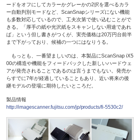
ードをオフにしてカラーかグレーかの2択を選べるカラ
ー自動判別モードなど、ScanSnapシリーズにない機能
も多数対応しているので、工夫次第で使い込むことがで
きる。「厚手の紙や光沢紙をスキャンしない用途であれ
ば」という但し書きがつくが、実売価格は20万円台前半
まで下がっており、候補の一つにはなりうる。
もっとも、一番望ましいのは、本製品にScanSnap iX5
00の構造や機能をフィードバックした新しいハードウェ
アが発売されることであるのは言うまでもない。発売か
らすでに7年が経過していることもあり、近い将来の後
継モデルの登場に期待したいところだ。
製品情報
http://imagescanner.fujitsu.com/jp/products/fi-5530c2/