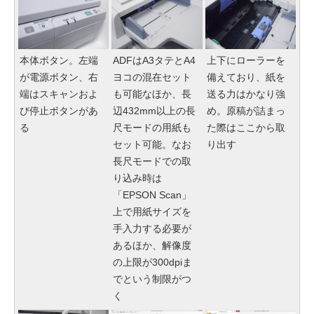
本体ボタン。左端
ADFはA3タテとA4
上下にローラーを
が電源ボタン、右
ヨコの混在セット
備えており、紙を
端はスキャンおよ
も可能なほか、長
送る力はかなり強
び停止ボタンがあ
辺432mm以上の長
め。原稿が詰まっ
る
尺モードの用紙も
た際はここから取
セット可能。なお
り出す
長尺モードでの取
り込み時は
「EPSON Scan」
上で用紙サイズを
手入力する必要が
あるほか、解像度
の上限が300dpiま
でという制限がつ
く