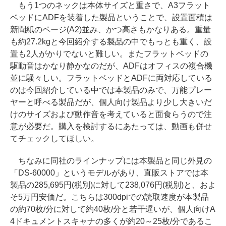
もう1つのネックは本体サイズと重さで、A3フラット
ベッドにADFを装着した製品ということで、設置面積は
新聞紙のページ(A2)並み、かつ高さもかなりある。重量
も約27.2kgと今回紹介する製品の中でもっとも重く、設
置も2人がかりでないと難しい。またフラットベッドの
駆動音はかなり静かなのだが、ADFはオフィスの複合機
並に騒々しい。フラットベッドとADFに両対応している
のは今回紹介している中では本製品のみで、万能プレー
ヤーと呼べる製品だが、個人向け製品より少し大きいだ
けのサイズおよび動作音を考えていると面食らうので注
意が必要だ。購入を検討するにあたっては、動画も併せ
てチェックしてほしい。
ちなみに同社のラインナップには本製品と同じ外見の
「DS-60000」というモデルがあり、直販ストアでは本
製品の285,695円(税別)に対して238,076円(税別)と、およ
そ5万円安価だ。こちらは300dpiでの読取速度が本製品
の約70枚/分に対して約40枚/分と若干遅いが、個人向けA
4ドキュメントスキャナの多くが約20～25枚/分であるこ