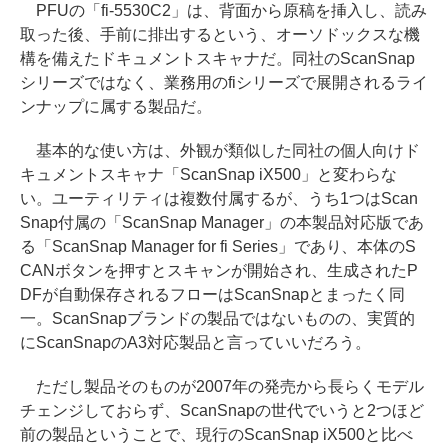
PFUの「fi-5530C2」は、背面から原稿を挿入し、読み
取った後、手前に排出するという、オーソドックスな機
構を備えたドキュメントスキャナだ。同社のScanSnap
シリーズではなく、業務用のfiシリーズで展開されるライ
ンナップに属する製品だ。
基本的な使い方は、外観が類似した同社の個人向けド
キュメントスキャナ「ScanSnap iX500」と変わらな
い。ユーティリティは複数付属するが、うち1つはScan
Snap付属の「ScanSnap Manager」の本製品対応版であ
る「ScanSnap Manager for fi Series」であり、本体のS
CANボタンを押すとスキャンが開始され、生成されたP
DFが自動保存されるフローはScanSnapとまったく同
一。ScanSnapブランドの製品ではないものの、実質的
にScanSnapのA3対応製品と言っていいだろう。
ただし製品そのものが2007年の発売から長らくモデル
チェンジしておらず、ScanSnapの世代でいうと2つほど
前の製品ということで、現行のScanSnap iX500と比べ