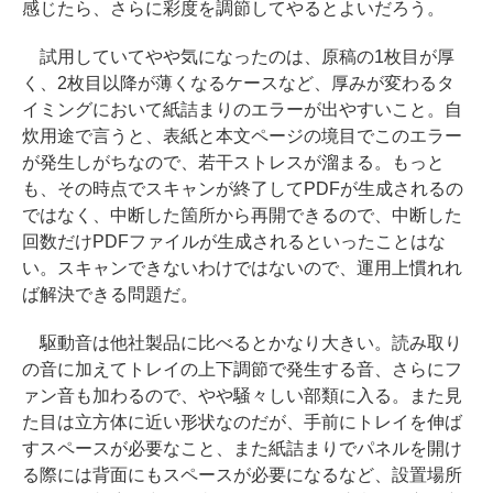
感じたら、さらに彩度を調節してやるとよいだろう。
試用していてやや気になったのは、原稿の1枚目が厚
く、2枚目以降が薄くなるケースなど、厚みが変わるタ
イミングにおいて紙詰まりのエラーが出やすいこと。自
炊用途で言うと、表紙と本文ページの境目でこのエラー
が発生しがちなので、若干ストレスが溜まる。もっと
も、その時点でスキャンが終了してPDFが生成されるの
ではなく、中断した箇所から再開できるので、中断した
回数だけPDFファイルが生成されるといったことはな
い。スキャンできないわけではないので、運用上慣れれ
ば解決できる問題だ。
駆動音は他社製品に比べるとかなり大きい。読み取り
の音に加えてトレイの上下調節で発生する音、さらにフ
ァン音も加わるので、やや騒々しい部類に入る。また見
た目は立方体に近い形状なのだが、手前にトレイを伸ば
すスペースが必要なこと、また紙詰まりでパネルを開け
る際には背面にもスペースが必要になるなど、設置場所