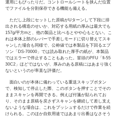
運用にもぴったりだ。コントロールシートを挟んだ位置
でファイルを分割保存できる機能も備える。
ただし上段にセットした原稿がUターンして下段に排
出される構造のせいか、対応する用紙の厚みは最大でも
157g/平方mと、他の製品と比べるとやや心もとない。こ
れは本体上部のレバーで手差しモードに切り替えてスキ
ャンした場合も同様で、公称値では本製品を下回るエプ
ソン「DS-70000」では読み取れた厚手の紙が、本製品
ではエラーで停止することもあった。冒頭のPFU「fi-55
30C2」ほどではないが、厚みのある原稿にはあまり強く
ないというのが率直な評価だ。
面白いのが本体に備わっている重送スキップボタン
で、検知して停止した際、このボタンを押すことでその
ままスキャンを再開できる。例えば付箋が貼られてお
り、そのまま原稿を戻さずスキャンを継続して差し支え
ないような場合は、これをプッシュするだけで作業を続
けられる。このほか自炊用途ではあまり出番はなさそう