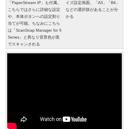
「PaperStream IP」も付属。
イズ設定画面。「A3」「B4」
こちらではさらに詳細な設定
などの選択肢があることが分
や、本体ボタンへの設定割り
かる
当てが可能。ちなみにこちら
は「ScanSnap Manager for fi
Series」と異なり背景色が黒
でスキャンされる