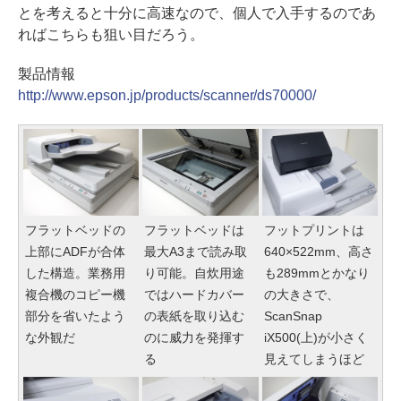
とを考えると十分に高速なので、個人で入手するのであ
ればこちらも狙い目だろう。
製品情報
http://www.epson.jp/products/scanner/ds70000/
フラットベッドの
フラットベッドは
フットプリントは
上部にADFが合体
最大A3まで読み取
640×522mm、高さ
した構造。業務用
り可能。自炊用途
も289mmとかなり
複合機のコピー機
ではハードカバー
の大きさで、
部分を省いたよう
の表紙を取り込む
ScanSnap
な外観だ
のに威力を発揮す
iX500(上)が小さく
る
見えてしまうほど