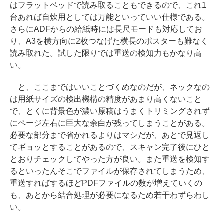
はフラットベッドで読み取ることもできるので、これ1
台あれば自炊用としては万能といっていい仕様である。
さらにADFからの給紙時には長尺モードも対応してお
り、A3を横方向に2枚つなげた横長のポスターも難なく
読み取れた。試した限りでは重送の検知力もかなり高
い。
と、ここまではいいことづくめなのだが、ネックなの
は用紙サイズの検出機構の精度があまり高くないこと
で、とくに背景色が濃い原稿はうまくトリミングされず
にページ左右に巨大な余白が残ってしまうことがある。
必要な部分まで省かれるよりはマシだが、あとで見返し
てギョッとすることがあるので、スキャン完了後にひと
とおりチェックしてやった方が良い。また重送を検知す
るといったんそこでファイルが保存されてしまうため、
重送すればするほどPDFファイルの数が増えていくの
も、あとから結合処理が必要になるため若干わずらわし
い。