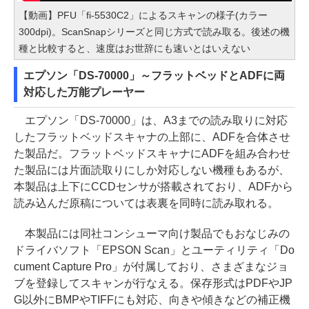
【動画】PFU「fi-5530C2」によるスキャンの様子(カラー
300dpi)。ScanSnapシリーズと同じ方式で読み取る。後述の機
種と比較すると、速度はお世辞にも速いとはいえない
エプソン「DS-70000」～フラットベッドとADFに両
対応した万能プレーヤー
エプソン「DS-70000」は、A3までの読み取りに対応
したフラットベッドスキャナの上部に、ADFを合体させ
た製品だ。フラットベッドスキャナにADFを組み合わせ
た製品には片面読取りにしか対応しない機種もあるが、
本製品は上下にCCDセンサが搭載されており、ADFから
読み込んだ原稿については表裏を同時に読み取れる。
本製品には同社コンシューマ向け製品でもおなじみの
ドライバソフト「EPSON Scan」とユーティリティ「Do
cument Capture Pro」が付属しており、さまざまなジョ
ブを登録してスキャンが行なえる。保存形式はPDFやJP
G以外にBMPやTIFFにも対応、向きや傾きなどの補正機