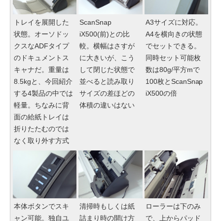
トレイを展開した
ScanSnap
A3サイズに対応。
状態。オーソドッ
iX500(前)との比
A4を横向きの状態
クスなADFタイプ
較。横幅はさすが
でセットできる。
のドキュメントス
に大きいが、こう
同時セット可能枚
キャナだ。重量は
して閉じた状態で
数は80g/平方mで
8.5kgと、今回紹介
並べると読み取り
100枚とScanSnap
する4製品の中では
サイズの差ほどの
iX500の倍
軽量。ちなみに背
体積の違いはない
面の給紙トレイは
折りたたむのでは
なく取り外す方式
本体ボタンでスキ
清掃時もしくは紙
ローラーは下のみ
ャン可能。独自ユ
詰まり時の開け方
で、上からパッド