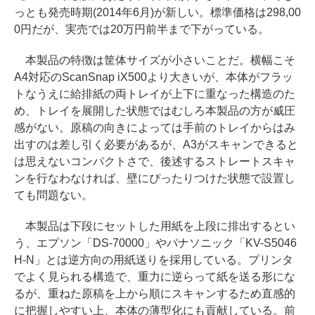
っとも発売時期(2014年6月)が新しい。標準価格は298,00
0円だが、実売では20万円前半まで下がっている。
本製品の特徴は筐体サイズが小さいことだ。横幅こそ
A4対応のScanSnap iX500より大きいが、本体がフラッ
トなうえに給排紙の両トレイが上下に重なった構造のた
め、トレイを展開した状態ではむしろ本製品の方が威圧
感がない。原稿の向きによっては手前のトレイからはみ
出すのは差し引く必要があるが、A3がスキャンできると
は思えないコンパクトさで、後述するストレートスキャ
ンを行なわなければ、壁にぴったりつけた状態で設置し
ても問題ない。
本製品は下段にセットした用紙を上段に排出するとい
う、エプソン「DS-70000」やパナソニック「KV-S5046
H-N」とは逆方向の用紙送りを採用している。プリンタ
でよく見られる構造で、重力に逆らって紙を送る形にな
るが、重ねた原稿を上から順にスキャンするため直感的
に把握しやすい上、本体の薄型化にも貢献している。前