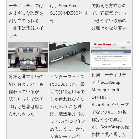
ーティリティでは
は、ScanSnap
で抑える方式なの
さまざまな設定を
S1500やiX500と同
で、静電気でくっ
割り当てられる。
様
つきやすい原稿の
一番下は電源スイ
分離はかなり苦手
ッチ
付属ユーティリテ
薄紙と通常用紙の
インターフェイス
ィ「ScanSnap
切り替えレバーも
はUSBのほか、最
Manager for fi
備わっているが、
近では特定用途で
Series」。
試した限りではそ
しか使われなくな
ScanSnapシリーズ
れほど恩恵は感じ
ったSCSIにも対
でないのにこの名
られなかった
応。製造年月日の
称はやや奇異だ
ラベルに2007年と
が、ScanSnapの操
あるように、かな
作性に慣れ親しん
り古いモデルだ