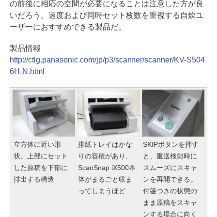
の前後に相応の空間が必要になることは注意した方が良
いだろう。速度および同時セット枚数を重視する自炊ユ
ーザーにおすすめできる製品だ。
製品情報
http://ctlg.panasonic.com/jp/p3/scanner/scanner/KV-S504
6H-N.html
立方体に近い形
排紙トレイはかな
SKIPボタンを押す
状。上部にセット
りの容積があり、
と、重送検知時に
した原稿を下部に
ScanSnap iX500本
スムーズにスキャ
排出する構造
体がまるごと収ま
ンを再開できる。
ってしまうほど
付箋つきの状態の
まま原稿をスキャ
ンする場合に向く