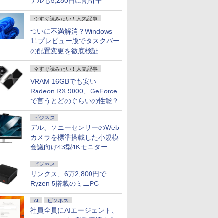
デルも5,280円に割引中
今すぐ読みたい！人気記事
ついに不満解消？Windows
11プレビュー版でタスクバー
の配置変更を徹底検証
今すぐ読みたい！人気記事
VRAM 16GBでも安い
Radeon RX 9000、GeForce
で言うとどのぐらいの性能？
ビジネス
デル、ソニーセンサーのWeb
カメラを標準搭載した小規模
会議向け43型4Kモニター
ビジネス
リンクス、6万2,800円で
Ryzen 5搭載のミニPC
AI
ビジネス
社員全員にAIエージェント、