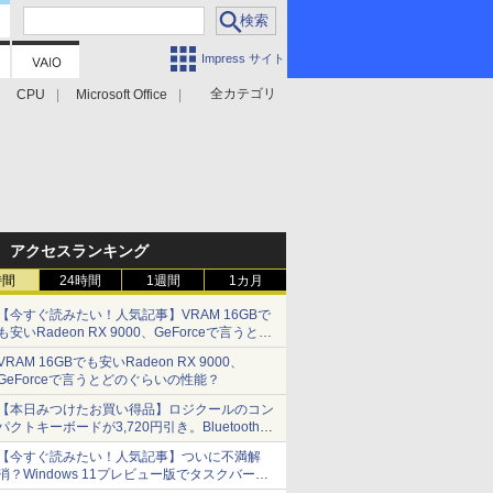
Impress サイト
全カテゴリ
CPU
Microsoft Office
アクセスランキング
時間
24時間
1週間
1カ月
【今すぐ読みたい！人気記事】VRAM 16GBで
も安いRadeon RX 9000、GeForceで言うとど
のぐらいの性能？ - PC Watch
VRAM 16GBでも安いRadeon RX 9000、
GeForceで言うとどのぐらいの性能？
【本日みつけたお買い得品】ロジクールのコン
パクトキーボードが3,720円引き。Bluetoothで3
台接続対応
【今すぐ読みたい！人気記事】ついに不満解
消？Windows 11プレビュー版でタスクバーの
配置変更を徹底検証 - PC Watch