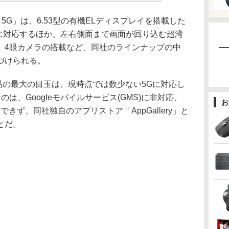
ro 5G」は、6.53型の有機ELディスプレイを搭載した
5Gに対応するほか、左右側面まで画面が回り込む超湾
、4眼カメラの搭載など、同社のラインナップの中
づけられる。
品の最大の目玉は、現時点では数少ない5Gに対応し
は、Googleモバイルサービス(GMS)に非対応、
お
利用できず、同社独自のアプリストア「AppGallery」と
とだ。