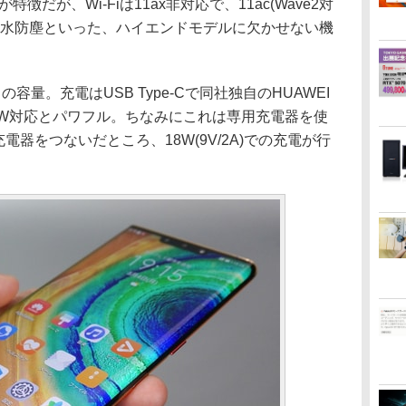
だが、Wi-Fiは11ax非対応で、11ac(Wave2対
防水防塵といった、ハイエンドモデルに欠かせない機
の容量。充電はUSB Type-Cで同社独自のHUAWEI
最大40W対応とパワフル。ちなみにこれは専用充電器を使
電器をつないだところ、18W(9V/2A)での充電が行