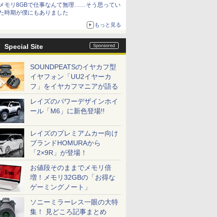
メモリ8GBで仕事なんて無理……そう思ってい
た時期が僕にもありました
もっと見る
Special Site
SOUNDPEATSのイヤカフ型
イヤフォン「UU2イヤーカ
フ」をイヤカフマニアが語る
レイズのパワーデザインホイ
ール「M6」に新色登場!!
レイズのプレミアムカー向け
ブランドHOMURAから
「2×9R」が登場！
お値段そのままでメモリ倍
増！メモリ32GBの「お得な
ゲーミングノート」
ソニーミラーレス一眼の大特
集！ 見どころ記事まとめ