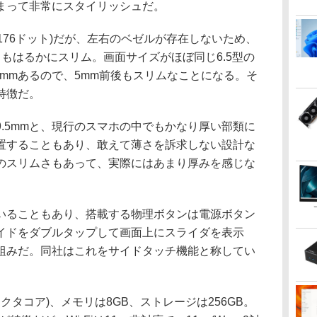
まって非常にスタイリッシュだ。
×1,176ドット)だが、左右のベゼルが存在しないため、
りもはるかにスリム。画面サイズがほぼ同じ6.5型の
幅が77.8mmあるので、5mm前後もスリムなことになる。そ
特徴だ。
.5mmと、現行のスマホの中でもかなり厚い部類に
置することもあり、敢えて薄さを訴求しない設計な
のスリムさもあって、実際にはあまり厚みを感じな
ることもあり、搭載する物理ボタンは電源ボタン
イドをダブルタップして画面上にスライダを表示
組みだ。同社はこれをサイドタッチ機能と称してい
0(オクタコア)、メモリは8GB、ストレージは256GB。