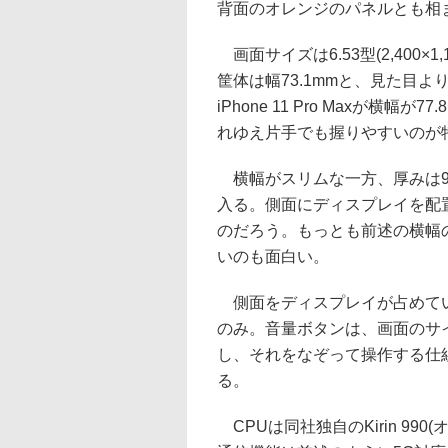
背面のオレンジのパネルとも相
画面サイズは6.53型(2,400
筐体は幅73.1mmと、見た目よ
iPhone 11 Pro Maxが横
れゆえ片手でも握りやすいのが
横幅がスリムな一方、厚みは9
入る。側面にディスプレイを配
のだろう。もっとも前述の横幅
いのも面白い。
側面をディスプレイが占めてい
のみ。音量ボタンは、画面のサ
し、それをなぞって操作する仕
る。
CPUは同社独自のKirin 99