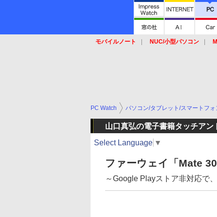
モバイルノート
NUC/小型パソコン
M
SSD
キーボード
マウス
PC Watch
パソコン/タブレット/スマートフォ
山口真弘の電子書籍タッチアン
Select Language
▼
ファーウェイ「Mate 30 
～Google Playストア非対