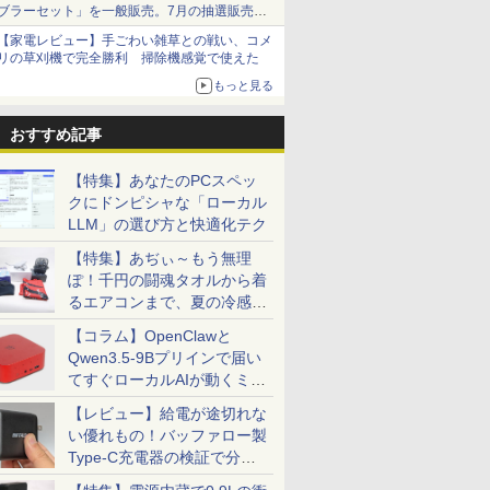
ブラーセット」を一般販売。7月の抽選販売の
当選無効分
【家電レビュー】手ごわい雑草との戦い、コメ
リの草刈機で完全勝利 掃除機感覚で使えた
もっと見る
おすすめ記事
【特集】あなたのPCスペッ
クにドンピシャな「ローカル
LLM」の選び方と快適化テク
【特集】あぢぃ～もう無理
ぽ！千円の闘魂タオルから着
るエアコンまで、夏の冷感グ
ッズ一挙紹介
【コラム】OpenClawと
Qwen3.5-9Bプリインで届い
てすぐローカルAIが動くミニ
PC「SER9 Pro」
【レビュー】給電が途切れな
い優れもの！バッファロー製
Type-C充電器の検証で分か
ったこと