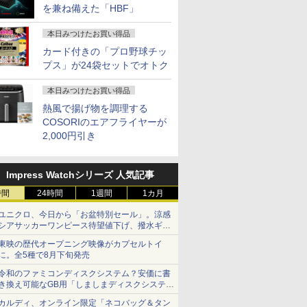
を兼ね備えた「HBF」
本日みつけたお買い得品
カード付きの「プロ野球チッ
プス」が24袋セットでオトク
本日みつけたお買い得品
熱風で揚げ物を調理する
COSORIのエアフライヤーが
2,000円引き
Impress Watchシリーズ 人気記事
時間
24時間
1週間
1カ月
ユニクロ、今日から「お盆特別セール」。涼感
シアサッカーワンピース待望値下げ、撥水ギア
ショーツは1990円に
東映の歴代オープニング映像がカプセルトイ
に。全5種で8月下旬発売
令和のファミコンディスクシステム？安価に書
き換え可能なGB用「しましまディスクシステ
ム」
カルディ、オンライン限定「ネコバッグ＆タン