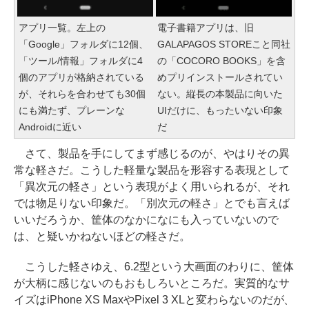
アプリ一覧。左上の
電子書籍アプリは、旧
「Google」フォルダに12個、
GALAPAGOS STOREこと同社
「ツール/情報」フォルダに4
の「COCORO BOOKS」を含
個のアプリが格納されている
めプリインストールされてい
が、それらを合わせても30個
ない。縦長の本製品に向いた
にも満たず、プレーンな
UIだけに、もったいない印象
Androidに近い
だ
さて、製品を手にしてまず感じるのが、やはりその異
常な軽さだ。こうした軽量な製品を形容する表現として
「異次元の軽さ」という表現がよく用いられるが、それ
では物足りない印象だ。「別次元の軽さ」とでも言えば
いいだろうか、筐体のなかになにも入っていないので
は、と疑いかねないほどの軽さだ。
こうした軽さゆえ、6.2型という大画面のわりに、筐体
が大柄に感じないのもおもしろいところだ。実質的なサ
イズはiPhone XS MaxやPixel 3 XLと変わらないのだが、