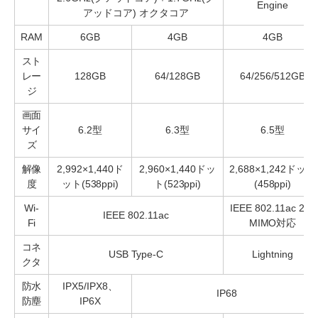
Engine
アッドコア) オクタコア
RAM
6GB
4GB
4GB
スト
レー
128GB
64/128GB
64/256/512GB
ジ
画面
サイ
6.2型
6.3型
6.5型
ズ
解像
2,992×1,440ド
2,960×1,440ドッ
2,688×1,242ドット
度
ット(538ppi)
ト(523ppi)
(458ppi)
Wi-
IEEE 802.11ac 2x2
IEEE 802.11ac
Fi
MIMO対応
コネ
USB Type-C
Lightning
クタ
防水
IPX5/IPX8、
IP68
防塵
IP6X