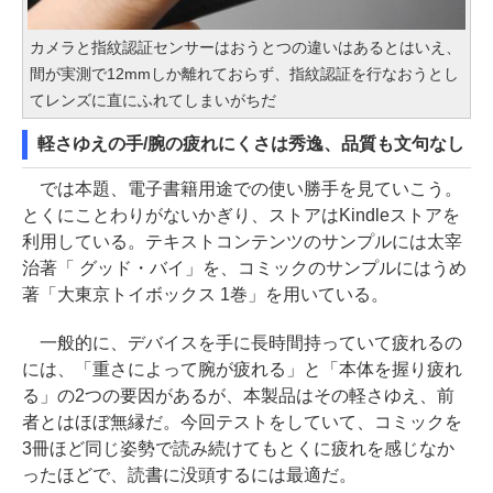
カメラと指紋認証センサーはおうとつの違いはあるとはいえ、
間が実測で12mmしか離れておらず、指紋認証を行なおうとし
てレンズに直にふれてしまいがちだ
軽さゆえの手/腕の疲れにくさは秀逸、品質も文句なし
では本題、電子書籍用途での使い勝手を見ていこう。
とくにことわりがないかぎり、ストアはKindleストアを
利用している。テキストコンテンツのサンプルには太宰
治著「 グッド・バイ」を、コミックのサンプルにはうめ
著「大東京トイボックス 1巻」を用いている。
一般的に、デバイスを手に長時間持っていて疲れるの
には、「重さによって腕が疲れる」と「本体を握り疲れ
る」の2つの要因があるが、本製品はその軽さゆえ、前
者とはほぼ無縁だ。今回テストをしていて、コミックを
3冊ほど同じ姿勢で読み続けてもとくに疲れを感じなか
ったほどで、読書に没頭するには最適だ。