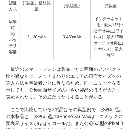
認証
顔認証、指紋認
指紋認証
顔認証
方式
証
インターネット利
駆動
用 : 最大13時間
時
ビデオ再生(ワイヤ
間/
3,130mAh
3,430mAh
レス) : 最大15時間
バッ
オーディオ再生(ワ
テリ
イヤレス) : 最大65
容量
時間
最近のスマートフォンは製品ごとに画面のアスペクト
比が異なる上、ノッチまわりのエリアの画面サイズへの
算入方法も事業者ごとに異なるため、同じコミックを表
示しても、公称画面サイズの小さい製品のほうが大きく
表示されたり、その逆だったりすることがある。
ここで比較している3製品はその典型例で、公称6.2型
の本製品と、公称6.5型のiPhone XS Maxは、コミックの
実表示サイズがほぼイコールだ。また公称6.3型のPixel 3