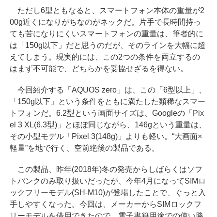
ただし6型ともなると、スマートフォン本体の重量が2
00g近くになりがちなのがネックだ。片手で長時間持っ
ても苦になりにくいスマートフォンの重量は、筆者的に
は「150g以下」だと思うのだが、そのラインを大幅に超
えてしまう。現実的には、この2つの条件を両立するの
はまず不可能で、どちらかを妥協せざるを得ない。
今回紹介する「AQUOS zero」は、この「6型以上」、
「150g以下」という条件をともに満たした類稀なスマー
トフォンだ。6.2型という画面サイズは、Googleの「Pix
el 3 XL(6.3型)」とほぼ同じながら、146gという重量は、
その小型モデル「Pixel 3(148g)」よりも軽い。“大画面×
軽量”を地で行く、空前絶後の製品である。
この製品、昨年(2018年)冬の発売からしばらくはソフ
トバンクのみ取り扱いだったが、今年4月になってSIMロ
ックフリーモデル(SH-M10)が登場したことで、ぐっと入
手しやすくなった。今回は、メーカーからSIMロックフ
リーモデルを借用できたので、電子書籍用途での使い勝