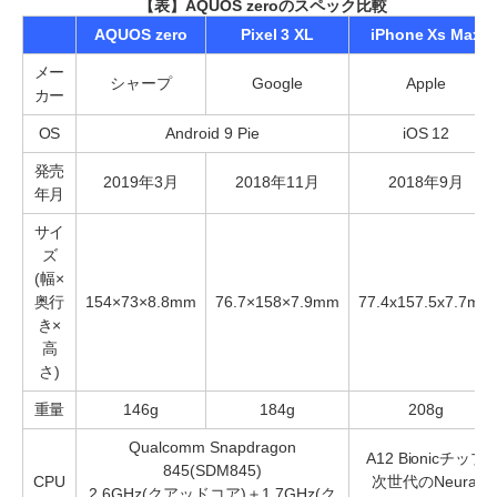
【表】AQUOS zeroのスペック比較
AQUOS zero
Pixel 3 XL
iPhone Xs Max
メー
シャープ
Google
Apple
カー
OS
Android 9 Pie
iOS 12
発売
2019年3月
2018年11月
2018年9月
年月
サイ
ズ
(幅×
奥行
154×73×8.8mm
76.7×158×7.9mm
77.4x157.5x7.7mm
き×
高
さ)
重量
146g
184g
208g
Qualcomm Snapdragon
A12 Bionicチップ
845(SDM845)
CPU
次世代のNeural
2.6GHz(クアッドコア)＋1.7GHz(ク