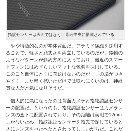
指紋センサーは表面ではなく、背面中央に搭載されている
やや特徴的なのが本体背面だ。アラミド繊維を採用す
ることで、軽さと頑丈さを両立しているのだが、織物の
ようなパターンが斜め方向に入っており、最近のスマー
トフォンにはめずらしいマットな色調を採用している。
このこと自体にとくに問題はないのだが、手の脂がつき
やすく、また軽く拭いただけでは取れにくいのは、神経
質な人だと気になりそうだ。
個人的に気になったのは背面カメラと指紋認証センサ
ーの配置だ。というのも、指紋認証センサーはカメラレ
ンズの直下に配置されており、その距離は実測で12mm
しかないため、指紋認証センサーを指先で探していると
きにレンズをべたべたとさわってしまいがちだ。これだ