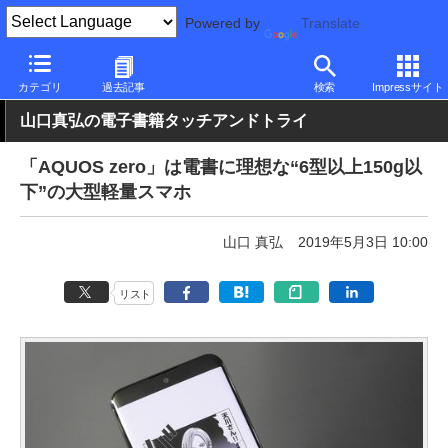
Powered by
Translate
PC Watch
パソコン/タブレット/スマートフォン
スマートフォン
カテゴリ
過去記事
検索
Impressサイト
山口真弘の電子書籍タッチアンドトライ
「AQUOS zero」は電書に理想な“6型以上150g以
下”の大型軽量スマホ
山口 真弘
2019年5月3日 10:00
リスト