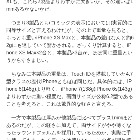
XLも、これら2製品よりわずかに大きいが、その違いは1
mmあるかないかだ。
つまり3製品とも(コミックの表示においては)実質的に
同等サイズと言えるわけだが、その上で重量を見ると、
もっとも重いiPhone XS Maxと、本製品の差はなんと約6
2gにも達していて驚かされる。ざっくり計算すると、iP
hone XS Max×2台と、本製品×3台が、ほぼ同じ重量とい
うからすさまじい。
ちなみに本製品の重量は、Touch IDを搭載していた4.7
型クラスの歴代iPhoneともほぼ同じだ。具体的には、iP
hone 8(148g)より軽く、iPhone 7(138g)iPhone 6s(143g)
よりわずかに重い程度だ。画面サイズが公称6.2型である
ことを考えると、これは驚異的な軽さと言える。
一方で本製品は厚みが他製品に比べてプラス1mmほど
あるのだが、この軽さに加えて、両サイドがやや薄くな
ったラウンドフォルムを採用しているためか、実際に手