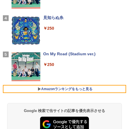
AVIE Desk All-in-one DA370/FAW [ファ
インホワイト]//【パソコン】
【期間限定5%OFFクーポン 8/12 10時ま
3
地球の歩き方 スター・ウォーズ [ 地球
4
ゲーミングPC 中古美品 フルHD 15.6イ
で】 モニター 27インチ 100Hz FHD VA
【2026年アップグレード版】AOKIMI ワイヤ
見知らぬ糸
￥17,160
3
の歩き方編集室 ]
ンチ HP ZBook Fury 15.6inch G8 Wind
パネル スピーカー搭載 ブルーライト軽減
レスイヤホン bluetooth イヤホン V12 小型
ows11 8コア 卓越性能 第11世代Core i7-
ノングレアタイプ 壁掛け対応 省スペース
軽量 ブルートゥースHi-Fi 最大36時間再生 ぶ
￥250
￥2,750
11850H 32GB 爆速NVMe式512GB-SSD
角度調整 高視野角 178° Adaptive-Sync
るーとゅーす コードレス ENCノイズキャン
NVIDIA RTX A2000 Laptop カメラ 無線
対応 MAXZEN MJM27CH02-F100
セリング 自動ペアリング Type-C充電 マイク
【Windows11】 【超小型】 DELL Opti
4
Wi-Fi6 Office付き Win11【中古ノートパ
付き 防水 タッチ式音量調整 スポーツ/通勤/通
Plex 3060 Micro マイクロ MFF 第8世代
ソコン 中古パソコン 中古PC】送料無料
学/WEB会議(ホワイト)
￥13,980
Core i5 8400T/1.70GHz 8GB SSD256G
B M.2 NVMe Windows11 64bit WPSOff
On My Road (Stadium ver.)
VI/NYL #030 Kis-My-Ft2 [ VI/NYL編集部
5
￥86,990
￥1,964
ice 無線LAN 中古パソコン デスクトップ
]
パソコン PC 【中古】
￥250
【最短即日発送】 Philips 241S9A/11 モ
4
￥2,200
ニター 24インチ 23.8型 フルHD 1920×1
Xiaomi シャオミ REDMI Buds 8 Lite ワイヤ
￥22,500
NEC LAVIE N13 Slim N1355/HACY PC-
080 IPS HDMI VGA スピーカー内蔵 5年
レスイヤホン Bluetooth 5.4 ノイズキャンセ
4
N1355HAC-Y [ヘーゼルブロンズ] 13.3
保証 ディスプレイ 在宅勤務 テレワーク
リング ANC 36時間再生
型(インチ) 第13世代 インテル Core i5 13
ビジネス用
Amazonランキングをもっと見る
35U(Raptor Lake) 10コア メモリ：16G
￥3,480
中古パソコン 一体型 富士通 ESPRIMO
5
B SSD：256GB Windows 11 Office付き
￥14,800
WF1/B1 FMVWB1F1B Windows11 Cele
展示品
ron 3865U 1.8GHz メモリ8GB 2TB 23.8
インチ Office付き DVD Webカメラ 無線
Google 検索で当サイトの記事を優先表示させる
by Amazon 天然水 ラベルレス 500ml ×24本
薬屋のひとりごと 17巻 (デジタル版ビッグガ
￥97,800
LAN Bluetooth 3ヶ月保証 wd2670 中古
富士山の天然水 バナジウム含有 水 ミネラル
ンガンコミックス)
＼本日限定500円値下げ／＼楽天1位！20
5
ウォーター ペットボトル 静岡県産 500ミリリ
26年最新の超軽量超薄型／モバイルモニ
￥22,800
ットル (Smart Basic)
￥770