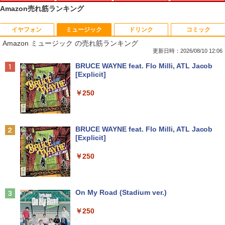
Amazon売れ筋ランキング
イヤフォン
ミュージック
ドリンク
コミック
【1500円OFFクーポン】L.I.B ノートパ
中古パソコン 一体型 富士通 ESPRIMO F
モバイルモニター HAILESI 12.3インチ
おいしい！イラストレッスン クレパス
1
1
1
1
Amazon ミュージック の売れ筋ランキング
ソコン ノートPC 新品 Microsoft Office
H52/S FMVF52SW Windows10 Celeron
2.4K 2400x1600 Switch2ドック不要 OT
で描きました [ momo ]
付き Windows11 最大 15.6インチ 最大
1005M 1.90GHz メモリ4GB 1TB 21.5イ
G対応 モバイルディスプレイ 3:2画面比
更新日時：2026/08/10 12:06
第13世代 Intel N150 最大メモリ16GB 最
ンチ Office付き DVD Webカメラ 無線L
100％sRGB広色域 HDR 380nit IPSパネ
￥1,518
Anker Soundcore P40i オフホワイト
BRUCE WAYNE feat. Flo Milli, ATL Jacob
大SSD1TB IPS液晶 フルHD 可能 大容量
AN 3ヶ月保証 wd2685 中古
ル 超薄型 超軽量 自立型 内蔵デュアルス
[Explicit]
バッテリー Wi-Fi 在宅勤務 学生向け パ
ピーカー Switch2/PS5/XBOX/PC/Mac/ip
￥7,990
ソコン Webカメラ
honeなど対応
￥15,800
￥250
￥29,800
￥12,999
80代になるとたいていボケるか死ぬ。70
2
代は神様から与えられた特別な時間 （幻
冬舎新書） [ 林真理子 ]
【★最大100%ポイント】おまかせ 中古
2
Anker Soundcore P31i ブラック
BRUCE WAYNE feat. Flo Milli, ATL Jacob
パソコン Windows XP Core i5 メモリ 4
[Explicit]
【累計使用時間100時間】Panasonic Le
GB HDD 500GB DVDドライブ搭載 リフ
【楽天1位 累計販売100万台突破】モバイ
￥1,034
2
2
￥5,990
t's note QV9 CF-QV9TFLVS パナソニッ
レッシュPC デスクトップ キーボード＆
ルモニター 15.6インチ フルHD 4K タッ
￥250
ク レッツノート 第10世代 Core i7 16GB
マウスセット 中古 安心保証 初期設定不
チパネル バッテリー内蔵 選べる13モデ
SSD512GB タッチパネル 12インチ Win
要 液晶モニター ディスプレイ
ル 非光沢IPS パネル Type-C対応 HDMI
dows11 LTE Wi-Fi6 カメラ Bluetooth
モニター 持ち運び ディスプレイ サブデ
[9月上旬より発送予定][新品]ちいかわ な
3
WPS Office付き オフィス 中古パソコン
ィスプレイ デュアルモニター ミニPC対
￥16,800
んか小さくてかわいいやつ (1-8巻 最新
ノートパソコン ノートPC 90日保証 【中
応 EVICIV
Anker Soundcore Liberty 5 ミッドナイトブ
On My Road (Stadium ver.)
刊) 全巻セット [入荷予約]
古】
ラック
￥12,999
￥250
￥9,900
￥88,000
￥14,990
【中古】NEC◆デスクトップパソコン L
3