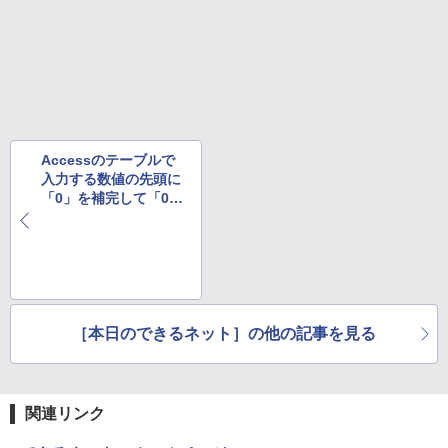
版ビッグガンガンコミックス)
by Amazon 炭酸水 ラベルレス 500ml ×24本
強炭酸水 ペットボトル 500ミリリットル (Sm
￥810
art Basic)
￥1,625
Accessのテーブルで
入力する数値の先頭に
「0」を補完して「000
1」と表示する方法
［本日のできるネット］の他の記事を見る
関連リンク