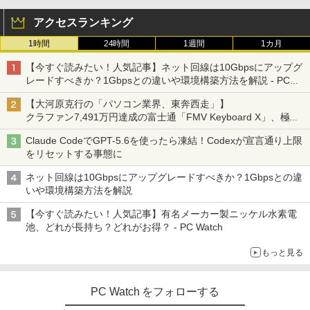
アクセスランキング
1時間
24時間
1週間
1カ月
【今すぐ読みたい！人気記事】ネット回線は10Gbpsにアップグ
レードすべきか？1Gbpsとの違いや環境構築方法を解説 - PC
Watch
【大河原克行の「パソコン業界、東奔西走」】
クラファン7,491万円達成の富士通「FMV Keyboard X」、極限
の静音化を追求
Claude CodeでGPT-5.6を使ったら凍結！Codexが宣言通り上限
をリセットする事態に
ネット回線は10Gbpsにアップグレードすべきか？1Gbpsとの違
いや環境構築方法を解説
【今すぐ読みたい！人気記事】有名メーカー製ニッケル水素電
池、どれが長持ち？どれがお得？ - PC Watch
もっと見る
PC Watch をフォローする