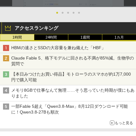
●
●
●
●
●
アクセスランキング
1時間
24時間
1週間
1カ月
HBMの速さとSSDの大容量を兼ね備えた「HBF」
Claude Fable 5、格下モデルに回される不満が85%減。生物学の
質問で
【本日みつけたお買い得品】モトローラのスマホが約1万7,000
円で購入可能
メモリ8GBで仕事なんて無理……そう思っていた時期が僕にもあ
りました
一部Fable 5超え「Qwen3.8-Max」8月12日ダウンロード可能
に！Qwen3.8-27Bも順次
もっと見る