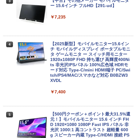
【中古】その他メーカー モバイルモニタ
3
16GB/HDD1TB/DVDマルチ [B:良品] 202
ー 15.6インチ フルHD【291-ud】
2年頃購入
【期間限定破格金額！】新生活 新古品 W
￥7,235
3
in11搭載 パソコンノートパソコンoffice
￥56,100
付き 初心者向けノートPC 初期設定済 1
5.6型 インテル高速CPU ランダムで発送
メモリ4GB～ 高速SSD1TB 最大 フルHD
Webカメラ zoom 軽量薄型 無線 型番更
【エントリーでポイント100％還元のチ
【2025新型】モバイルモニター15.6イン
4
4
新で在庫処分
ャンス】GMKtec M8 ミニPC【AMD Ryz
チ モバイルディスプレイ ポータブルモニ
en 5 PRO 6650H 16GB 512GB】4.5GH
タ ゲームモニタ ー スイッチ用モニター
￥9,980
z 6コア 12スレッド OCuLink Windows
1920x1080P FHD 持ち運び 高輝度400Ni
11 Pro LPDDR5 6400MT/s 16T増設 3画
ts 非光沢IPSパネル 100%広色域 HDRモ
面2.5GbpsLAN Bluetooth5.2 WiFi HD
ード対応 Type-C/mini HDMI端子 PC/Swi
MI 省エネ ゲーミングpc みにpc minipc
tch/PS4/MAC/スマホなど対応 B0BZW3
8K コンパクト
XVDL
【中古】 店長セレクト おまかせA4ノー
4
トパソコン Windows10 お気軽ノートPC
SSD120GB以上 メモリ4GB Celeron搭
￥78,248
￥7,400
載 液晶15インチ 中古ノートパソコン DV
Dドライブ(内蔵or外付) WPS Office付き
中古パソコン
GMKtec｜ジーエムケーテック 超小型 デ
【500円クーポン＋ポイント最大31.5%還
5
5
￥11,800
スクトップパソコン GMKtec NucBox G
元！】モバイルモニター 15.6 インチ FH
11(Windows 11 Pro/Ryzen Embedded
D 1920×1080 1080P Fast IPS パネル 非
R2514/メモリ 16GB/SSD 256GB)(シル
光沢 1000:1 高コントラスト 超軽量 600
バー) ミニPC GMK-G11-16/256-W11Pro
g スピーカー内蔵 Type-C/HDMI 接続 PS