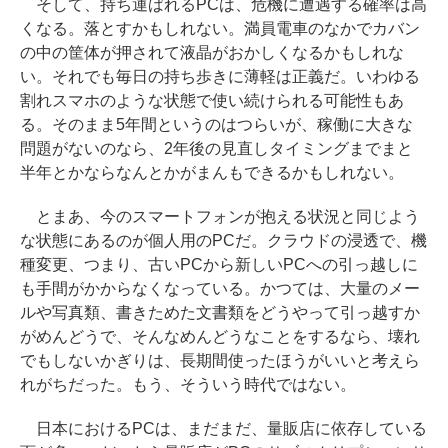
そして、持ち運ばれるPCは、危機に遭遇する確率は高
くなる。落とすかもしれない。満員電車のなかでカバン
の中の筐体が押されて液晶がおかしくなるかもしれな
い。それでも毎日の持ち歩きに薄軽は正義だ。いわゆる
割れスマホのような状態で使い続けられる可能性もあ
る。そのまま5年間というのはつらいが、稼働に大きな
問題がないのなら、2年後の見直しタイミングまでまと
半年とかならなんとかがまんもできるかもしれない。
とまあ、今のスマートフォンが抱える状況と同じよう
な状態にあるのが個人用のPCだ。クラウドの浸透で、機
種変更、つまり、古いPCから新しいPCへの引っ越しに
も手間がかからなくなっている。かつては、大量のメー
ルや写真類、書きためた文書類をどうやって引っ越すか
がめんどうで、そんなめんどうなことをするなら、壊れ
でもしないかぎりは、長期間使ったほうがいいと考えら
れがちだった。もう、そういう時代ではない。
日本におけるPCは、まだまだ、量販店に依存している