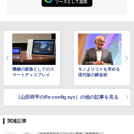
￥1,380
月刊少女野崎くん（18）特装版 セレク
3
ト小冊子「堀と鹿島編」付き （SEコミッ
Anker Soundcore Liberty 5 ミッドナイトブ
On My Road (Stadium ver.)
ONE PIECE モノクロ版 115 (ジャンプコミッ
クスプレミアム） [ 椿いづみ ]
ラック
クスDIGITAL)
by Amazon 天然水ラベルレス 2L×9本
￥250
￥1,650
￥14,990
￥594
￥1,117
【幼児ドリル部門ランキング第1位】 学
4
【2026年アップグレード版】AOKIMI ワイヤ
On My Road (Stadium ver.)
HUNTER×HUNTER モノクロ版 39 (ジャンプ
習参考書 問題集 プリント ドリル 手先 て
レスイヤホン bluetooth イヤホン V12 小型
コミックスDIGITAL)
by Amazon 炭酸水 ラベルレス 500ml ×24本
さき 遊び「はじめての七田式プリント」
軽量 ブルートゥースHi-Fi 最大36時間再生 ぶ
強炭酸水 ペットボトル 500ミリリットル (Sm
￥250
機械の家族としてのス
モノよりコトを求める
るーとゅーす コードレス ENCノイズキャン
art Basic)
￥572
￥8,800
マートディスプレイ
現代版の錬金術
セリング 自動ペアリング Type-C充電 マイク
付き 防水 タッチ式音量調整 スポーツ/通勤/通
￥1,625
学/WEB会議 6.0(オフホワイト)
BUGS LIFE
スーパーの裏でヤニ吸うふたり 9巻 (デジタル
魔女と傭兵（9） 【電子書籍】[ 宮木真人
5
［山田祥平のRe:config.sys］の他の記事を見る
￥2,599
版ビッグガンガンコミックス)
]
コカ・コーラ やかんの麦茶 from 爽健美茶 ラ
ベルレス 650mlPET×24本
￥250
￥810
￥792
Xiaomi シャオミ REDMI Buds 8 Lite ワイヤ
￥2,009
レスイヤホン Bluetooth 5.4 ノイズキャンセ
関連記事
リング ANC 36時間再生
大河原克行の「パソコン業界、東奔西走」