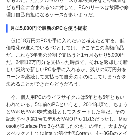
るものだ。ただクルマのリースが車検費用などや税金な
ども料金に含まれるのに対して、PCのリースは故障や修
理は自己負担になるケースが多いようだ。
月に5,000円で最新のPCを使う提案
仮に18万円のPCを手に入れたいと考えたとする。低
価格化が進んでいるPCとしては、そこそこの高額商品
だ。これを3年間の分割で支払うと1カ月あたり5,000円
だ。24回12万円分を支払った時点で、それを返却して新
しい契約で新しいPCを手に入れるか、残りの6万円分を
ローンを継続して支払って自分のものにしてしまうかを
決めることができたらどうだろう。
今、個人用PCのライフサイクルは5年とも6年ともい
われている。5年前のPCというと、2014年頃で、ちょう
どVAIOがVAIO株式会社としてスタートした年だ。その
記念すべき第1号モデルがVAIO Pro 11/13だったし、Micr
osoftがSurface Pro 3を発表したのもこの年だ。大まかな
スペックとしてはIntelの第4世代Coreで、4～8GBのメイ