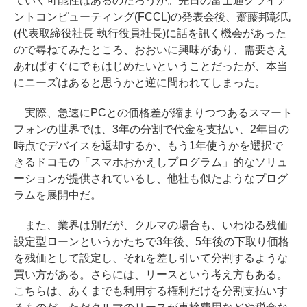
ていく可能性はあるのだろうか。先日の富士通クライア
ントコンピューティング(FCCL)の発表会後、齋藤邦彰氏
(代表取締役社長 執行役員社長)に話を訊く機会があった
ので尋ねてみたところ、おおいに興味があり、需要さえ
あればすぐにでもはじめたいということだったが、本当
にニーズはあると思うかと逆に問われてしまった。
実際、急速にPCとの価格差が縮まりつつあるスマート
フォンの世界では、3年の分割で代金を支払い、2年目の
時点でデバイスを返却するか、もう1年使うかを選択で
きるドコモの「スマホおかえしプログラム」的なソリュ
ーションが提供されているし、他社も似たようなプログ
ラムを展開中だ。
また、業界は別だが、クルマの場合も、いわゆる残価
設定型ローンというかたちで3年後、5年後の下取り価格
を残価として設定し、それを差し引いて分割するような
買い方がある。さらには、リースという考え方もある。
こちらは、あくまでも利用する権利だけを分割支払いす