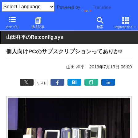
Powered by
Translate
PC Watch
市場
動向
その他
カテゴリ
過去記事
検索
Impressサイト
山田祥平のRe:config.sys
個人向けPCのサブスクリプションってありか?
山田 祥平
2019年7月19日 06:00
リスト