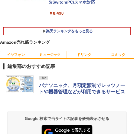
(R2514)
5/Switch/PC/スマホ対応
レビュー投稿 5年保証｜MS Office 2024
5
H&B 搭載｜中古 ノートパソコン Windo
ws11 Office付｜スペック Core i5 第7世
￥72,000
￥8,490
代 メモリ 8GB 大容量 HDD 500GB テン
キー DVDドライブ搭載 CD DVD 再生可
｜中古パソコン 中古ノートパソコン 中古
楽天ランキングをもっと見る
PC オフィス搭載
Amazon売れ筋ランキング
￥19,800
イヤフォン
ミュージック
ドリンク
コミック
星新一ショートショート1001 [ 星 新一 ]
1
編集部のおすすめ記事
￥49,500
Anker Soundcore P40i オフホワイト
BRUCE WAYNE feat. Flo Milli, ATL Jacob
【Amazon.co.jp限定】 い・ろ・は・す 2L P
薬屋のひとりごと 17巻 (デジタル版ビッグガ
.biz
[Explicit]
ET ラベルレス ×8本
ンガンコミックス)
パナソニック、月額定額制でレッツノー
￥7,990
トや機器管理などが利用できるサービス
￥250
￥1,112
￥770
永遠の記憶 [ 東野 圭吾 ]
2
￥2,310
Anker Soundcore P31i ホワイト
BRUCE WAYNE feat. Flo Milli, ATL Jacob
by Amazon 天然水 ラベルレス 500ml ×24本
異世界居酒屋「のぶ」(22) (角川コミックス・
Google 検索で当サイトの記事を優先表示させる
[Explicit]
富士山の天然水 バナジウム含有 水 ミネラル
エース)
ウォーター ペットボトル 静岡県産 500ミリリ
￥5,990
ットル (Smart Basic)
￥250
￥832