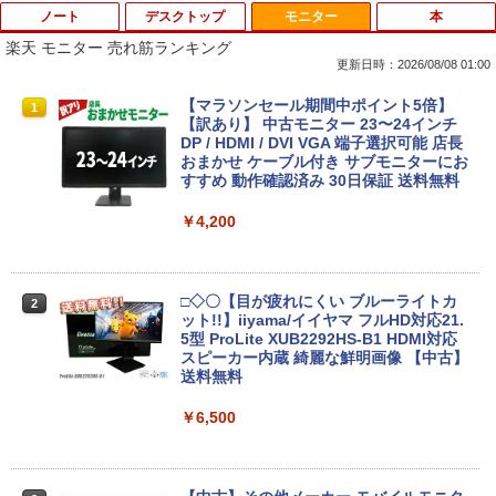
ノート
デスクトップ
モニター
本
楽天 モニター 売れ筋ランキング
更新日時：2026/08/08 01:00
【期間限定 キャンペン】中古ノートパソ
【中古】 Apple TV HD 32GB MR912J/A
【マラソンセール期間中ポイント5倍】
1
1
1
コン Windows11 Office搭載 軽量 13.3
(A1625) 周辺機器 / 発売時期2015年〜
【訳あり】 中古モニター 23〜24インチ
型 モバイルPC 富士通 LIFEBOOK E734
DP / HDMI / DVI VGA 端子選択可能 店長
Intel Celeron 第4世代CPU メモリ4GB S
おまかせ ケーブル付き サブモニターにお
￥4,680
SD128GB+外付けHDD250GB HD(1366×
すすめ 動作確認済み 30日保証 送料無料
768) 無線 bluetooth内蔵 DisplayPort対
応 送料無料 訳あり
￥4,200
￥7,980
【週末限定クーポン＆P5倍！】 中古パソ
2
コン 中古 デスクトップパソコン Office
付き 大容量 快適メモリ 第8世代 整備済
□◇〇【目が疲れにくい ブルーライトカ
2
み サポート充実 Windows11 Pro DELL
ット!!】iiyama/イイヤマ フルHD対応21.
OptiPlex 7060 Core i5 16GB 中古 パソ
中古ノートパソコン・ windows11 offic
5型 ProLite XUB2292HS-B1 HDMI対応
2
コン デスクトップパソコン
e付・整備済み品・富士通 ARROWS Tab
スピーカー内蔵 綺麗な鮮明画像 【中古】
Q508 文教モデル 10.1型 WUXGA タブレ
送料無料
ットPC (Atom / 4GB / 128GB / Window
￥49,999
s 11 & Office 2019 搭載) 本体＋専用キ
￥6,500
ーボード付 ・初期設定不要
￥9,800
DELL Optiplex 7090 2500SFF (Win11x
3
64) 中古 Core i7-2.5GHz(11700)/メモリ