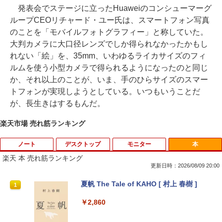
発表会でステージに立ったHuaweiのコンシューマーグ
ループCEOリチャード・ユー氏は、スマートフォン写真
のことを「モバイルフォトグラフィー」と称していた。
大判カメラに大口径レンズでしか得られなかったかもし
れない「絵」を、35mm、いわゆるライカサイズのフィ
ルムを使う小型カメラで得られるようになったのと同じ
か、それ以上のことが、いま、手のひらサイズのスマー
トフォンが実現しようとしている。いつもいうことだ
が、長生きはするもんだ。
楽天市場 売れ筋ランキング
ノート
デスクトップ
モニター
本
楽天 本 売れ筋ランキング
更新日時：2026/08/09 20:00
【マラソンP5倍/10%オフクーポン】中古
【全品最大2500円OFFクーポン】【超小
DELL デル E1913S LED液晶モニター 19
夏帆 The Tale of KAHO [ 村上 春樹 ]
1
1
1
1
ノートパソコン Windows11 Pro Office
型筐体 ミニパソコン】 Office付き Wind
インチ スクエア ブラック 1280 x 1024 S
付き Lenovo ThinkPad L590 第8世代 C
ows11 メモリ16GB SSD 1TB Core i5 第
XGA TNパネル LEDバックライト付 非光
￥2,860
ore i5 メモリ16GB 高速SSD256GB 15.6
6世代 HP ProDesk 800G2 DM DisplayP
沢 ノングレア 液晶ディスプレイ VGA
インチ Bluetooth HDMI カメラ Wi-Fi 初
ort VGA 2画面同時出力 USB3.0 Type-C
【中古】