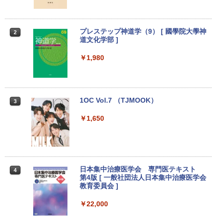
期設定済み 送料無料 90日保証
WIFI子機付 中古パソコン デスクトップ
ミニデスクトップ ミニPC
￥2,800
￥24,500
￥23,999
プレステップ神道学（9） [ 國學院大學神
2
道文化学部 ]
【マラソンセール期間中ポイント5倍】中
2
エントリーで最大10倍！ノートパソコン
古モニター 21.5インチ ワイド フルHD 広
￥1,980
2
｜東芝dynabook B55/65｜軽量 ｜ Micr
デスクトップパソコンDELL HP NEC 第
視野角パネル ノングレア PRINCETON P
2
osoft Office 2024 可｜高性能｜Office付
8〜10世代CoreI3I5選べる 21インチモニ
TFBDE-22W ブラック VGA DVI HDMI ス
き｜15.6インチ大画面｜Core i5 第8世代
ター付き アウトレット 新品SSD最大1TB
ピーカー搭載 チルト 送料無料 30日保証
メモリ8GB 新品SSD256GB｜Wi-Fi Blue
メモリ32GB Windows11 office付き Mic
動作確認済み
tooth WEBカメラ内蔵 中古パソコン オ
rosoftoffice2024可 中古デスクトップパ
1OC Vol.7 （TJMOOK）
3
フィス付き 中古PC ノートPC
ソコン DVD/WIFI/Bluetooth DisplayPor
￥6,580
t
￥1,650
￥25,000
￥29,800
【おまかせ】モニター 24インチ 1920x1
3
080 フルHD HDMI PCモニター 中古ディ
【ポイント最大28倍】 Lenovo 11.6イン
スプレイ
3
チ 2in1 ノートパソコン 500e chromebo
超得2,500円OFF&P2倍｜楽天1位｜最大
日本集中治療医学会 専門医テキスト
3
4
ok gen3 CPU intel celeron N4500 メモ
180日保証｜Core i5 第8世代｜富士通 中
第4版 [ 一般社団法人日本集中治療医学会
￥7,700
リ 4GB eMMC 32GB chrome OS LTE
古デスクトップパソコン Windows11 off
教育委員会 ]
対応 FWXGA タッチ ディスプレイ タッ
ice付き｜メモリ8GB SSD256GB HDD50
チペン 付属 レノボ タブレット 82JCS0B
0GB｜ デスクトップ Microsoft office
￥22,000
W00 【メーカー認定整備済品】
第8世代｜セット購入可能｜デスクトップ
アースドリームス 厳選おまかせモニター
4
中古｜中古PC｜中古デスクトップ