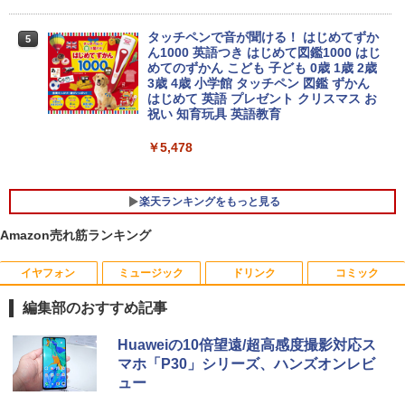
21.5型〜27型ワイド 【HDMI対応 / FULL
￥26,800
HD解像度】 大手メーカー液晶 (Dell/HP/
￥29,800
NEC等) テレワーク デュアルモニター S
タッチペンで音が聞ける！ はじめてずか
5
witch PS4 PS5対応 【整備済み中古品】
ん1000 英語つき はじめて図鑑1000 はじ
めてのずかん こども 子ども 0歳 1歳 2歳
【マラソンP5倍/10%オフクーポン】中古
3歳 4歳 小学館 タッチペン 図鑑 ずかん
￥6,470
4
ノートパソコンWindows11 Pro Office
超得2,500円OFF&P2倍｜Windows11正
はじめて 英語 プレゼント クリスマス お
4
付き Panasonic Let's note CF-SV9 第1
式対応｜楽天1位｜最大180日保証｜CPU
祝い 知育玩具 英語教育
0世代Core i5 メモリ8GB/16GB 高速SSD
第8世代｜HP 中古デスクトップパソコン
26GB/512GB 12.1インチFHD Wi-Fi Blu
Windows11 office付き｜メモリ8GB SS
￥5,478
モバイルモニター 15.6インチ InnoView
5
etooth 送料無料 初期設定済み 保証付き
D256GB HDD500GB｜ デスクトップ Mi
モバイルディスプレイ 自立型 1920*1080
crosoft office 第8世代以降｜セット購入
FHD ポータブルモニター IPS液晶パネル
可能｜デスクトップ 中古｜中古PC
￥28,900
薄型 軽量 持ち運び 壁掛けに対応 Switc
楽天ランキングをもっと見る
h/PS3/PS4/PS5/Xbox One/PC/スマホ/U
￥34,800
SBType-C/標準HDMI対応【選べる種
Amazon売れ筋ランキング
類】タッチ/ケース付き/4Kタイプ
中古ノートパソコン/タブレット 2in1PC
5
Lenovo ThinkPad X380 Yoga 13.3型マ
イヤフォン
ミュージック
ドリンク
コミック
￥8,980
ルチタッチパネル IPS液晶フルHD ペン付
「セールで108,430円から」GEEKOM G
5
き 8世代Core i5-8250U NVMeSSD256G
T13 Max AI ミニPC【法人様に選ばれる·I
編集部のおすすめ記事
B メモリ8GB Webカメラ内蔵 指紋認証
ntelの安定性】Core Ultra U9-185H搭載
Type-C Thunderbolt3 キーボードバッ
128GB DDR5+6TB SSD拡張可能｜USB
Anker Soundcore P40i オフホワイト
BRUCE WAYNE feat. Flo Milli, ATL Jacob
【Amazon.co.jp限定】 い・ろ・は・す 2L P
薬屋のひとりごと 17巻 (デジタル版ビッグガ
Huaweiの10倍望遠/超高感度撮影対応ス
クライト HDMI microSD Office Windo
4×2｜WiFi7·BT5.4·2.5G LAN｜SDカー
[Explicit]
ET ラベルレス ×8本
ンガンコミックス)
マホ「P30」シリーズ、ハンズオンレビ
ws11
ド対応｜業務·動画編集·3D設計·サーバー
￥7,990
運用｜3年保証 mini pc 16GB+1TB
ュー
￥250
￥1,112
￥770
￥22,000