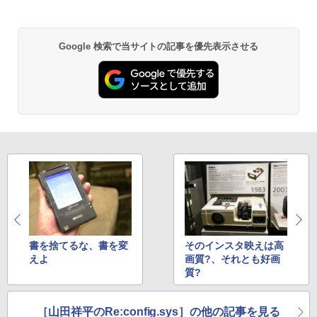
￥108,430
Anker Soundcore P31i ブラック
BRUCE WAYNE feat. Flo Milli, ATL Jacob
by Amazon 天然水 ラベルレス 500ml ×24本
異世界居酒屋「のぶ」(22) (角川コミックス・
Google 検索で当サイトの記事を優先表示させる
[Explicit]
富士山の天然水 バナジウム含有 水 ミネラル
エース)
ウォーター ペットボトル 静岡県産 500ミリリ
￥5,990
ットル (Smart Basic)
￥250
￥832
￥1,380
Anker Soundcore Liberty 5 ミッドナイトブ
見知らぬ糸
ONE PIECE モノクロ版 115 (ジャンプコミッ
ラック
クスDIGITAL)
by Amazon 炭酸水 ラベルレス 500ml ×24本
強炭酸水 ペットボトル 500ミリリットル (Sm
￥250
art Basic)
￥14,990
￥594
￥1,625
【2026年アップグレード版】AOKIMI ワイヤ
On My Road (Stadium ver.)
HUNTER×HUNTER モノクロ版 39 (ジャンプ
レスイヤホン bluetooth イヤホン V12 小型
コミックスDIGITAL)
by Amazon 天然水ラベルレス 2L×9本
軽量 ブルートゥースHi-Fi 最大36時間再生 ぶ
￥250
書を捨てるな、書を変
そのインスタ映えは高
るーとゅーす コードレス ENCノイズキャン
￥572
￥1,117
えよ
画質?、それとも好画
セリング 自動ペアリング Type-C充電 マイク
質?
付き 防水 タッチ式音量調整 スポーツ/通勤/通
学/WEB会議(ホワイト)
On My Road (Stadium ver.)
スーパーの裏でヤニ吸うふたり 9巻 (デジタル
［山田祥平のRe:config.sys］の他の記事を見る
￥1,964
版ビッグガンガンコミックス)