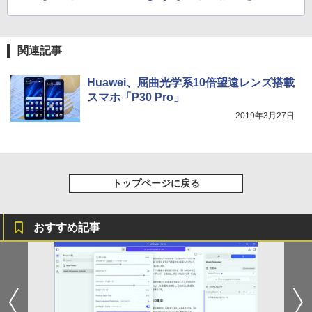
【Amazon.co.jp限定】 伊藤園 磨かれて、澄
みきった日本の水 2L 8本 ラベルレス [ ケース
￥250
] [ 水 ] [ ペットボトル ] [ 箱買い ] [ ストック
￥810
Xiaomi シャオミ REDMI Buds 8 Lite ワイヤ
] [ 水分補給 ]
レスイヤホン Bluetooth 5.4 ノイズキャンセ
関連記事
リング ANC 36時間再生
￥998
Huawei、屈曲光学系10倍望遠レンズ搭載
￥3,480
スマホ「P30 Pro」
2019年3月27日
トップページに戻る
おすすめ記事