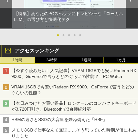
【特集】あなたのPCスペックにドンピシャな「ローカル
LLM」の選び方と快適化テク
●
●
●
●
●
アクセスランキング
1時間
24時間
1週間
1カ月
【今すぐ読みたい！人気記事】VRAM 16GBでも安いRadeon RX
9000、GeForceで言うとどのぐらいの性能？ - PC Watch
VRAM 16GBでも安いRadeon RX 9000、GeForceで言うとどの
ぐらいの性能？
【本日みつけたお買い得品】ロジクールのコンパクトキーボード
が3,720円引き。Bluetoothで3台接続対応
HBMの速さとSSDの大容量を兼ね備えた「HBF」
メモリ8GBで仕事なんて無理……そう思っていた時期が僕にもあ
りました