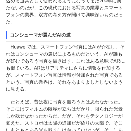
込める道具として使われるようになってまだ200年に満
たないのだが、この現代における写真の業界とスマート
フォンの業界、双方の考え方が聞けて興味深いものだっ
た。
コンシューマが選んだAIの道
Huaweiでは、スマートフォン写真にはAIが介在し、そ
れはコンシューマの選択によるものだという。AIが誰も
が好むであろう写真を描き出す。これはある意味でARに
も似ている。ARはリアリティにさらに情報を付加する
が、スマートフォン写真は情報が付加された写真である
という。写真の業界は、それをあまりよしとしないよう
に見える。
たとえば、昔は夜に写真を撮ろうとは思わなかった。
そこにはフィルムの限界が立ちはだかり、限られた光景
しか残せなかったからだ。だが、それをテクノロジーが
変えた。ストロボは太陽の追加だが偽りの太陽で、そこ
にもともとある光を残すには向いていないが、そこにあ