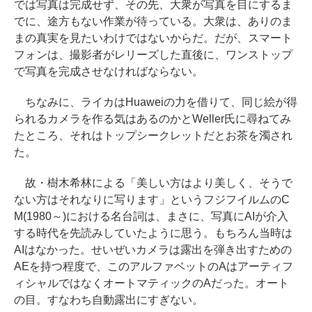
では写真は完成せず、その先、大衆が写真を目にするま
でに、途方もない作業が待っている。大衆は、ありのま
まの真実を見たいわけではないからだ。だが、スマート
フォンは、撮影者がレリーズした直後に、ワンストップ
で写真を完成させなければならない。
ちなみに、ライカはHuaweiの力を借りて、同じ絵が得
られるカメラを作る気はあるのかとWeller氏に尋ねてみ
たところ、それはトップシークレットだとお茶を濁され
た。
故・樹木希林による「美しい方はより美しく、そうで
ない方はそれなりに写ります」というフジフイルムのC
M(1980～)における名台詞は、まさに、写真にAIが介入
する時代を先読みしていたように思う。もちろん当時は
AIはなかった。せいぜいカメラは露出を弾き出すための
AEを持つ程度で、このアルファベットのAはアーティフ
ィシャルではなくオートマティックのAだった。オート
の目。すなわち自動露出にすぎない。