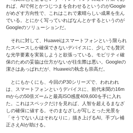
れば、AIで何とかつじつまを合わせるというのがGoogle
がめざす方向性で、これはこれで素晴らしい成果を生ん
でいる。とにかく写っていればなんとかするというのが
Googleのソリューションだ。
それに対して、Huaweiはスマートフォンという限られ
たスペースしか確保できないデバイスに、少しでも贅沢
な光学要素を実装しようと欲張っている。モビリティ確
保のための妥協は仕方がないが往生際は悪い。Googleの
潔さはあっぱれだが、Huaweiの執念も崇高だ。
とにもかくにも、今回のP30シリーズで、われわれ
は、スマートフォンというデバイスに、前代未聞の16m
mからの50倍ズームと最高ISO感度409,600を手に入れ
た。これはスペックだけを見れば、人智を超えるまなざ
しの確保に値する。そのまなざしが写しとった光景を
「そうでない人はそれなりに」描き上げるAI。手ブレ補
正さえAIが助ける。