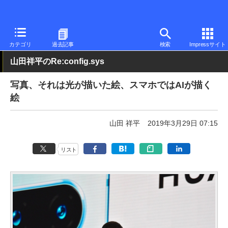
PC Watch
パソコン/タブレット/スマートフォン
スマートフォン
カテゴリ
過去記事
検索
Impressサイト
山田祥平のRe:config.sys
写真、それは光が描いた絵、スマホではAIが描く
絵
山田 祥平
2019年3月29日 07:15
リスト