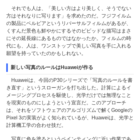
それでも人は、「美しい方はより美しく、そうでない
方はそれなりに写ります」を求めたのだ。フジフイルム
の製品にベルビアというリバーサルフィルムがあるが、
くすんだ景色も鮮やかにするそのビビッドな描写はまさ
にその延長線にあるものではなかったか。フィルムの時
代にも、人は、ワンストップで美しい写真を手に入れる
願望を持っていたのかもしれない。
新しい写真のルールはHuaweiが作る
Huaweiは、今回のP30シリーズで「写真のルールを書
き直す」というスローガンを打ち出した。計算によるイ
メージングプロセスを駆使し、光学だけでは無理なこと
を現実のものにしようという宣言だ。このアプローチ
は、それをソフトウェアのアルゴリズムで解くGoogleの
Pixel 3の実装がよく知られているが、Huaweiは、光学と
計算機工学の合わせ技だ。
写真に色を塗るというペインティングに近い作業であ