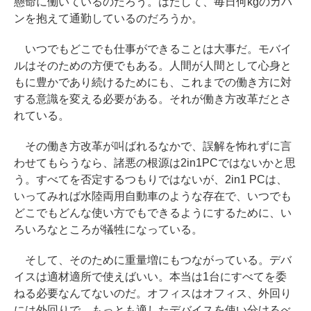
懸命に働いているのだろう。はたして、毎日何kgのカバ
ンを抱えて通勤しているのだろうか。
いつでもどこでも仕事ができることは大事だ。モバイ
ルはそのための方便でもある。人間が人間として心身と
もに豊かであり続けるためにも、これまでの働き方に対
する意識を変える必要がある。それが働き方改革だとさ
れている。
その働き方改革が叫ばれるなかで、誤解を怖れずに言
わせてもらうなら、諸悪の根源は2in1PCではないかと思
う。すべてを否定するつもりではないが、2in1 PCは、
いってみれば水陸両用自動車のような存在で、いつでも
どこでもどんな使い方でもできるようにするために、い
ろいろなところが犠牲になっている。
そして、そのために重量増にもつながっている。デバ
イスは適材適所で使えばいい。本当は1台にすべてを委
ねる必要なんてないのだ。オフィスはオフィス、外回り
には外回りで、もっとも適したデバイスを使い分けるべ