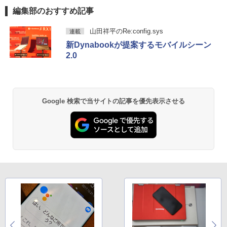
￥29,800
編集部のおすすめ記事
by Amazon 天然水 ラベルレス 500ml ×24本
薬屋のひとりごと 17巻 (デジタル版ビッグガ
山田祥平のRe:config.sys
連載
富士山の天然水 バナジウム含有 水 ミネラル
ンガンコミックス)
超得2,500円OFF&P2倍｜第8世代 office
5
新Dynabookが提案するモバイルシーン
ウォーター ペットボトル 静岡県産 500ミリリ
付き｜楽天1位 三冠獲得｜豪華特典付き
ットル (Smart Basic)
2.0
￥770
｜最大180日保証｜Core i5 第8世代｜中
古ノートパソコン Windows11 office付
￥1,380
き｜15.6型 テンキー付き｜ノートパソコ
ンWindows11 第8世代｜ノートパソコン
｜パソコン｜PC｜中古PC
異世界居酒屋「のぶ」(22) (角川コミックス・
エース)
Google 検索で当サイトの記事を優先表示させる
【Amazon.co.jp限定】 い・ろ・は・す 2L P
ET ラベルレス ×8本
￥29,800
￥832
￥1,112
ONE PIECE モノクロ版 115 (ジャンプコミッ
クスDIGITAL)
by Amazon 炭酸水 ラベルレス 500ml ×24本
強炭酸水 ペットボトル 500ミリリットル (Sm
art Basic)
￥594
￥1,625
HUNTER×HUNTER モノクロ版 39 (ジャンプ