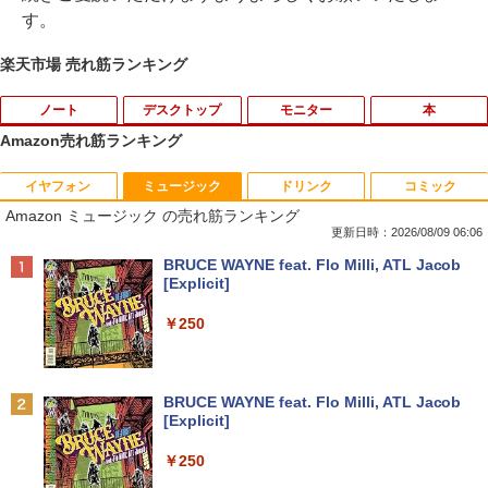
す。
楽天市場 売れ筋ランキング
ノート
デスクトップ
モニター
本
Amazon売れ筋ランキング
イヤフォン
ミュージック
ドリンク
コミック
【★最大100%ポイント】富士通 タブレ
ルイジアナ近代美術館 ポスター A3
1
1
Amazon ミュージック の売れ筋ランキング
ット Q739/第8世代 Core i3/メモリ:4GB/
SSD:128GB/13.3型 フルHD/1920x1080/
更新日時：2026/08/09 06:06
￥11,000
Wi-fi/Bluetooth/WEBカメラ/USB 3.1 Ty
Anker Soundcore P40i オフホワイト
BRUCE WAYNE feat. Flo Milli, ATL Jacob
pe-C/Office/中古 タブレットPC ノート
[Explicit]
パソコン Windows11 Windows10
￥7,990
￥250
￥15,800
【新品】 メダリスト 全巻 【特典付き】
2
1巻-15巻 セット 最新 【描き下ろしコー
スター】 つるまいかだ 講談社 アフタヌ
Anker Soundcore P31i ブラック
BRUCE WAYNE feat. Flo Milli, ATL Jacob
ーンKC いのり 光 いるか フィギュア ス
90日保障 いまさらですが WINDOWS X
2
[Explicit]
ケート 漫画 マンガ まんが 全巻セット
P搭載 XPなら最強レベル 富士通 FM
￥5,990
【送料無料】
V-A561/572 高速CPU Core I5 2.50G W
￥250
INDOWS XP ソフトに最適 メモリー2.0
G 250G DVD 【中古】
￥11,572