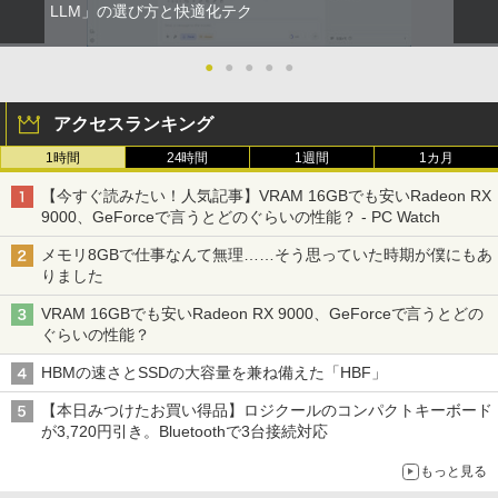
LLM」の選び方と快適化テク
●
●
●
●
●
アクセスランキング
1時間
24時間
1週間
1カ月
【今すぐ読みたい！人気記事】VRAM 16GBでも安いRadeon RX
9000、GeForceで言うとどのぐらいの性能？ - PC Watch
メモリ8GBで仕事なんて無理……そう思っていた時期が僕にもあ
りました
VRAM 16GBでも安いRadeon RX 9000、GeForceで言うとどの
ぐらいの性能？
HBMの速さとSSDの大容量を兼ね備えた「HBF」
【本日みつけたお買い得品】ロジクールのコンパクトキーボード
が3,720円引き。Bluetoothで3台接続対応
もっと見る