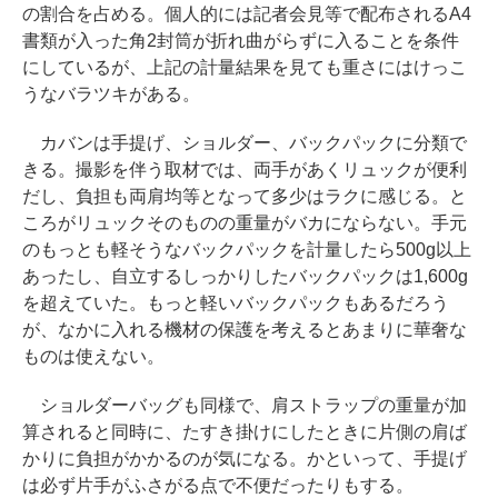
の割合を占める。個人的には記者会見等で配布されるA4
書類が入った角2封筒が折れ曲がらずに入ることを条件
にしているが、上記の計量結果を見ても重さにはけっこ
うなバラツキがある。
カバンは手提げ、ショルダー、バックパックに分類で
きる。撮影を伴う取材では、両手があくリュックが便利
だし、負担も両肩均等となって多少はラクに感じる。と
ころがリュックそのものの重量がバカにならない。手元
のもっとも軽そうなバックパックを計量したら500g以上
あったし、自立するしっかりしたバックパックは1,600g
を超えていた。もっと軽いバックパックもあるだろう
が、なかに入れる機材の保護を考えるとあまりに華奢な
ものは使えない。
ショルダーバッグも同様で、肩ストラップの重量が加
算されると同時に、たすき掛けにしたときに片側の肩ば
かりに負担がかかるのが気になる。かといって、手提げ
は必ず片手がふさがる点で不便だったりもする。