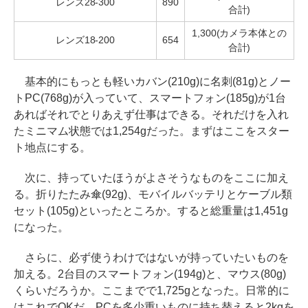
レンズ28-300
890
合計)
1,300(カメラ本体との
レンズ18-200
654
合計)
基本的にもっとも軽いカバン(210g)に名刺(81g)とノー
トPC(768g)が入っていて、スマートフォン(185g)が1台
あればそれでとりあえず仕事はできる。それだけを入れ
たミニマム状態では1,254gだった。まずはここをスター
ト地点にする。
次に、持っていたほうがよさそうなものをここに加え
る。折りたたみ傘(92g)、モバイルバッテリとケーブル類
セット(105g)といったところか。すると総重量は1,451g
になった。
さらに、必ず使うわけではないが持っていたいものを
加える。2台目のスマートフォン(194g)と、マウス(80g)
くらいだろうか。ここまでで1,725gとなった。日常的に
はこれでOKだ。PCを多少重いものに持ち替えると2kgを