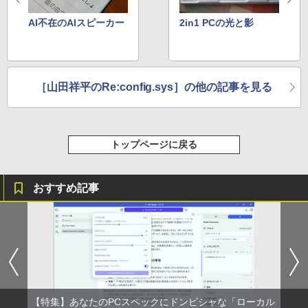
コミックスDIGITAL)
by Amazon 天然水ラベルレス 2L×9本
AI不在のAIスピーカー
2in1 PCの光と影
￥572
￥1,117
スーパーの裏でヤニ吸うふたり 9巻 (デジタル
［山田祥平のRe:config.sys］の他の記事を見る
版ビッグガンガンコミックス)
【Amazon.co.jp限定】 伊藤園 磨かれて、澄
みきった日本の水 2L 8本 ラベルレス [ ケース
] [ 水 ] [ ペットボトル ] [ 箱買い ] [ ストック
￥810
] [ 水分補給 ]
トップページに戻る
￥998
おすすめ記事
【特集】あなたのPCスペックにドンピシャな「ローカル