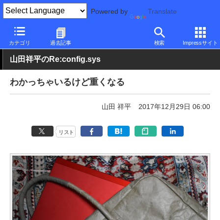
Powered by
Translate
PC Watch
市場
技術
その他
カテゴリ
過去記事
検索
Impressサイト
山田祥平のRe:config.sys
わかっちゃいるけど重くなる
山田 祥平
2017年12月29日 06:00
リスト