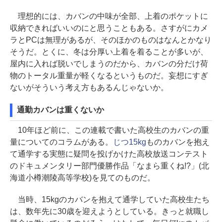
理想的には、カバンの中味が全部、上着のポケットに
収納できればいいのにと思うこともある。さすがにカメ
ラとPCは無理があるが、そのほかのものはなんとかなり
そうだ。とくに、冬は分厚い上着を着ることが多いが、
屋内に入れば脱いでしまうのだから、カバンの分だけ荷
物のトータル重量が軽くなるというものだ。妄想にすぎ
ないがそういう考え方もあるんじゃないか。
通勤カバンは重くないか
10年ほど前に、この連載で書いた高校生のカバンの重
量についてのコラムがある。
じつ15kg
ものカバンを抱え
て通学する実態に疑問を投げかけた高校放送コンテスト
のドキュメンタリー部門優勝作品「なまら重くね!?」(北
海道小樽潮陵高等学校)を見てのものだ。
当時、15kgのカバンを抱えて通学していた高校生たち
は、数年先に30歳を迎えようとしている。きっと就職し