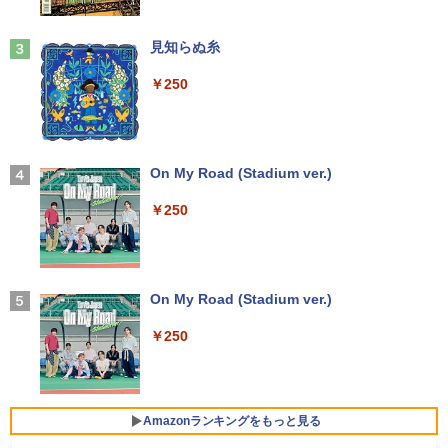
￥18,700
Anker Soundcore Liberty 5 ミッドナイトブ
見知らぬ糸
ラック
【全巻】 悪役のエンディングは死のみ 1-
3
￥250
11巻セット （フロース コミック） [ S
￥14,990
UOL ]
【クーポン使用で25,460円 8/2〜10迄】
3
軽量 小型 レッツノート SV8 12.1型 第8
世代 Corei5 8365U メモリ16GB M.2 SS
￥12,342
D 256GB Wi-Fi5 Bluetooth USB Type-
C Webカメラ Windows11 Pro MS offic
【2026年アップグレード版】AOKIMI ワイヤ
On My Road (Stadium ver.)
e2019 搭載 ノートパソコン 訳あり Let's
レスイヤホン bluetooth イヤホン V12 小型
note レビュー投稿で180日保証
軽量 ブルートゥースHi-Fi 最大36時間再生 ぶ
￥250
【送料無料】ハヤブサ消防団 〔2〕／池
4
るーとゅーす コードレス ENCノイズキャン
井戸潤
セリング 自動ペアリング Type-C充電 マイク
￥26,800
付き 防水 タッチ式音量調整 スポーツ/通勤/通
￥2,200
学/WEB会議(ホワイト)
On My Road (Stadium ver.)
￥1,964
レビュー投稿 5年保証｜MS Office 2024
4
H&B 搭載｜中古ノートパソコン Windo
￥250
ws11 Office付｜テンキー DVD 搭載｜C
最強宮廷指南役のおっさん、追放された
5
ore i5 第7世代 メモリ 8GB SSD 256GB
Xiaomi シャオミ REDMI Buds 8 Lite ワイヤ
僻地で無双する〜幻となった種族の美少
｜店長厳選 Lenovo ThinkPad 15.6型 Bl
レスイヤホン Bluetooth 5.4 ノイズキャンセ
女たちを育てて辺境を開拓〜（コミッ
uetooth Wi-Fi 無線｜中古 パソコン 中古
リング ANC 36時間再生
ク） ： 5 【電子書籍】[ 咲宮まふ ]
PC Word Excel
Amazonランキングをもっと見る
￥3,480
￥792