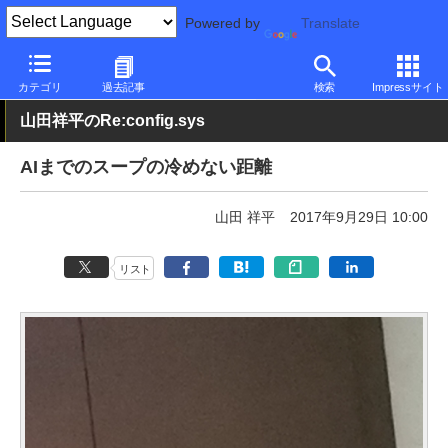
Powered by
Translate
PC Watch
市場
技術
Microsoft
カテゴリ
過去記事
検索
Impressサイト
山田祥平のRe:config.sys
AIまでのスープの冷めない距離
山田 祥平
2017年9月29日 10:00
リスト