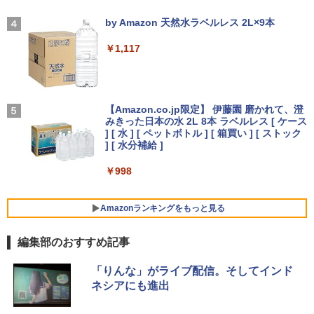
エントリーで最大10倍！充実機能ノート
1T SSD】4C/8T 3.7GHz 64GB 16T拡張
z VESA 対応 スピーカー HDMI VGA モニ
【2026年アップグレード版】AOKIMI ワイヤ
On My Road (Stadium ver.)
ー＞ [雑誌]
3
パソコン テンキー/DVD/WEBカメラ内蔵
Windows11 Pro 8K/4K 3画面出力 LAN *
ター 液晶 液晶モニター 液晶ディスプレ
レスイヤホン bluetooth イヤホン V12 小型
by Amazon 天然水ラベルレス 2L×9本
第8世代Core i3/i5 Core i7 最大メモリ16
2 WiFi5 Bluetooth5.0 Nucbox みにpc
イ 23.8インチ パソコンモニター 新品 Fe
軽量 ブルートゥースHi-Fi 最大36時間再生 ぶ
￥250
￥1,689
GB 新品SSD256GB 東芝 NEC有名メー
Ryzen 5 N95/N97/N100/4300U/N150よ
uVision FSID24BF0SI フュービジョン
るーとゅーす コードレス ENCノイズキャン
￥1,117
カー15.6型 DVD内蔵 15.6インチ HDMI P
り高性能
ゲーミングモニター
セリング 自動ペアリング Type-C充電 マイク
olaris Office搭載 最新MicrosoftOffice2
付き 防水 タッチ式音量調整 スポーツ/通勤/通
024可 Windows11 長期保証 中古PC
学/WEB会議(ホワイト)
￥61,999
￥10,980
On My Road (Stadium ver.)
細胞の分子生物学 [ 中村 桂子 ]
5
￥18,000
￥1,964
【Amazon.co.jp限定】 伊藤園 磨かれて、澄
みきった日本の水 2L 8本 ラベルレス [ ケース
￥250
￥22,000
【中古ゲーミングPC】ドスパラ GALLE
アイリスオーヤマ △ポータブルモニター
] [ 水 ] [ ペットボトル ] [ 箱買い ] [ ストック
4
4
RIA RT5 / GeForce GTX 1660 / Ryzen 5
15.6インチ DP-EF164S-B ブラック
Xiaomi シャオミ REDMI Buds 8 Lite ワイヤ
] [ 水分補給 ]
良品 フルHD 13.3インチ TOSHIBA dyna
2600 / 16GB / M.2 SSD 256GB + HDD 1
レスイヤホン Bluetooth 5.4 ノイズキャンセ
4
book G83/M / Windows11/ 高性能 第8
TB / Windows11
リング ANC 36時間再生
￥13,068
￥998
世代Core i5-8250u/ 8GB/ 爆速NVMe式2
56GB-SSD/ カメラ/ 無線/ リカバリ/ Offi
￥49,980
￥3,480
ce付/ Win11【中古ノートパソコン 中古
Amazonランキングをもっと見る
パソコン 中古PC Office付きWindows1
1】 税込送料無料 あす楽対応 即日発送
【公式限定2年保証】 モニター 23インチ
5
フルhd 高画質 100Hz VA ノングレア 非
編集部のおすすめ記事
【全品最大2500円OFFクーポン】【第8
5
￥18,990
光沢 スピーカー内蔵 3年保証 ディスプレ
世代 i7 高性能ビジネス PC】 Core i7 第
イ パソコンモニター PCモニター フルハ
薬屋のひとりごと 17巻 (デジタル版ビッグガ
8世代 Dell OptiPlex 3060 SFF Office付
「りんな」がライブ配信。そしてインド
イビジョン 21インチ 液晶モニター アイ
ンガンコミックス)
き Win11 メモリ16GB/32GB SSD256G
ネシアにも進出
リスオーヤマ DT-JF * 安心延長保証対象
B/512GB/1TB USB3.0 WIFI子機付 DVD
Panasonic Let's note CF-LV7 軽量 14
HDMI DisplayPort 2画面出力 中古パソ
￥770
5