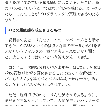
タナを演じてみている振る舞いにも見える。そこに、単
にUXの違いというだけではない何かを感じる。どうやっ
たら、こんなことがプログラミングで実現できるのだろ
うかと。
AIとの距離感を成立させるもの
説明会のあと、りんなチームのメンバーの方とも話が
できた。AIのUXというのは膨大な量のデータから何を選
ぶかというフィルタの一種だと考えられないかと聞く
と、決してそうではないという答えが返ってきた。
コンピュータ的な関数が弾き出す答えは1つだ。y=f(x1,
x2)の変数x1とx2を変化させることで出てくる解yは1つ
だ。もちろんyを導くx1とx2の組みあわせは一通りでは
ないかもしれないがそれはそれでいい。
ただ、現時点でのAIは、りんながそうであるように、
まだまだ学習が不足していて、人間が与えたパラメータ