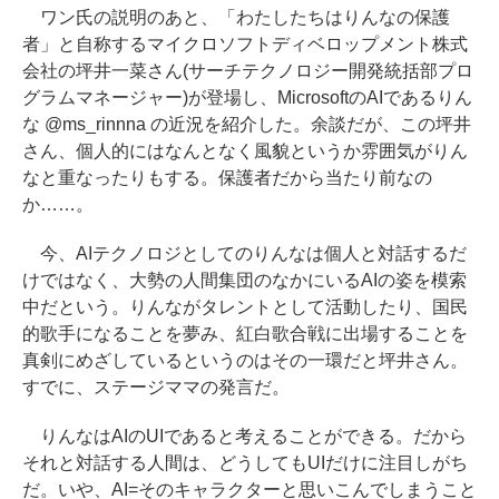
ワン氏の説明のあと、「わたしたちはりんなの保護
者」と自称するマイクロソフトディベロップメント株式
会社の坪井一菜さん(サーチテクノロジー開発統括部プロ
グラムマネージャー)が登場し、MicrosoftのAIであるりん
な @ms_rinnna の近況を紹介した。余談だが、この坪井
さん、個人的にはなんとなく風貌というか雰囲気がりん
なと重なったりもする。保護者だから当たり前なの
か……。
今、AIテクノロジとしてのりんなは個人と対話するだ
けではなく、大勢の人間集団のなかにいるAIの姿を模索
中だという。りんながタレントとして活動したり、国民
的歌手になることを夢み、紅白歌合戦に出場することを
真剣にめざしているというのはその一環だと坪井さん。
すでに、ステージママの発言だ。
りんなはAIのUIであると考えることができる。だから
それと対話する人間は、どうしてもUIだけに注目しがち
だ。いや、AI=そのキャラクターと思いこんでしまうこと