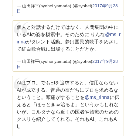
— 山田祥平(syohei yamada) (@syohei)
2017年9月28
日
個人と対話するだけではなく、人間集団の中に
いるAIの姿を模索中。そのために りんな
@ms_r
inna
がタレント活動。夢は国民的歌手をめざし
て紅白歌合戦に出場することだとか。
— 山田祥平(syohei yamada) (@syohei)
2017年9月28
日
AIはプロ。でもEIを追求すると、信用ならない
AIが成立する。普通の友だちにプロを求めるな
ということ。頭痛がすることを
@ms_rinna
に伝
えると「ほっときゃ治るよ」というかもしれな
いが、コルタナなら近くの医者や治療のための
クスリを紹介してくれる。それもAI、これもA
I。