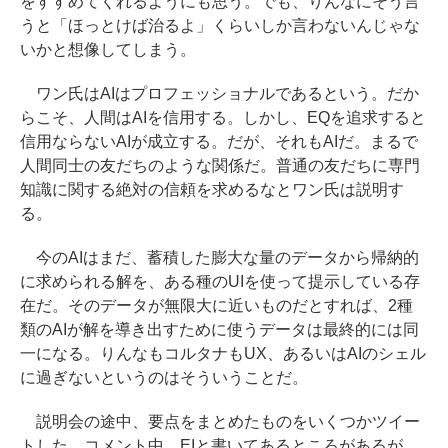
をすすめてくれるようにも思う。でも、りんなにそう言
うと「ほっとけば治るよ」くらいしか言わないんじゃな
いかと想像してしまう。
ワン氏はAIはプロフェッショナルであるという。だか
らこそ、人間はAIを信用する。しかし、EQを追求すると
信用ならないAIが成立する。だが、それもAIだ。まるで
人間同士の友だちのような関係だ。普通の友だちに専門
知識に関する絶対の信頼を求めるなとワン氏は説明す
る。
今のAIはまだ、蓄積した膨大な量のデータから帰納的
に求められる解を、ある種のUIを使って提示している存
在だ。そのデータが無限大に近いものだとすれば、2種
類のAIが解を導き出すために使うデータは最終的には同
一になる。りんなもコルタナもUX、あるいはAIのシェル
に過ぎないというのはそういうことだ。
説明会の途中、要点をまとめたものをいくつかツイー
トした。コメント中、EIと書いてあるところがあるが、