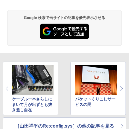
型 FHD(1920×1080)ノートパソコン 第8
コン pc デスクトップPC 本体
￥16,820
世代 Core i5/メモリ 8GB/SSD 256GB/W
EBカメラ/WIFI/HDMI/VGA win11&office
￥41,999
2019搭載整備済み品/送料無料
異世界居酒屋「のぶ」(22) (角川コミックス・
Google 検索で当サイトの記事を優先表示させる
エース)
￥22,500
￥832
ONE PIECE モノクロ版 115 (ジャンプコミッ
クスDIGITAL)
￥594
HUNTER×HUNTER モノクロ版 39 (ジャンプ
コミックスDIGITAL)
ケーブル一本さらしに
パケットくりこしサー
まいて月が出ずとも抜
ビスの罠
￥572
き差し自在
スーパーの裏でヤニ吸うふたり 9巻 (デジタル
［山田祥平のRe:config.sys］の他の記事を見る