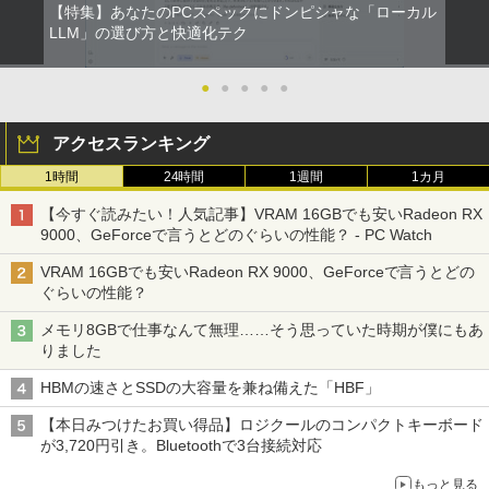
【特集】あなたのPCスペックにドンピシャな「ローカル
LLM」の選び方と快適化テク
●
●
●
●
●
アクセスランキング
1時間
24時間
1週間
1カ月
【今すぐ読みたい！人気記事】VRAM 16GBでも安いRadeon RX
9000、GeForceで言うとどのぐらいの性能？ - PC Watch
VRAM 16GBでも安いRadeon RX 9000、GeForceで言うとどの
ぐらいの性能？
メモリ8GBで仕事なんて無理……そう思っていた時期が僕にもあ
りました
HBMの速さとSSDの大容量を兼ね備えた「HBF」
【本日みつけたお買い得品】ロジクールのコンパクトキーボード
が3,720円引き。Bluetoothで3台接続対応
もっと見る