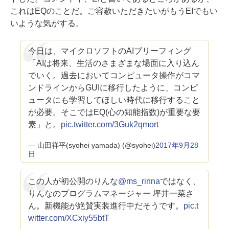
これはEQのことだ。ご容赦いただきたいがもうEIでもい
いような気がする。
今日は、マイクロソフトのAIブリーフィング
「AIは将来、生活のさまざまな場面に入り込ん
でいく。過去においてコンピュータ操作がコマ
ンドラインからGUIに移行したように、コンピ
ュータにも学習してほしい時代に移行すること
が必要。そこではEQ(心の知能指数)が重要な要
素」と。
pic.twitter.com/3Guk2qmort
— 山田祥平(syohei yamada) (@syohei)
2017年9月28
日
この人が初公開のりんな
@ms_rinna
ではなく、
りんなのプログラムマネージャー 坪井一菜さ
ん。新機能が絶賛実装進行中だそうです。
pic.t
witter.com/XCxiy55btT