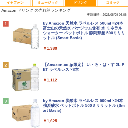
イヤフォン
ミュージック
ドリンク
コミック
【マラソン限定価格】中古 NEC Lavie N
【訳あり品】中古パソコン | NEC | Mate
【マラソンセール期間中ポイント5倍】
【 限定生産・特典つき 】YUZURU2027
1
1
1
1
Amazon ドリンク の売れ筋ランキング
S700/NAB Core i7 8565U 第8世代CPU
MKM34B-1 | Windows11 | デスクトップ
【まとめ買いでお得】 中古モニター 18.5
羽生結弦カレンダー壁掛け版 [ 能登 直 ]
メモリ8GB SSD480GB+SSD16GB[Opta
| 一年保証 | 第7世代 | Core i5 7500 3.4
インチ WXGA 1366x768 ノングレア DE
更新日時：2026/08/09 06:06
neMemory]内蔵 15インチ フルHD Wind
(〜最大3.8)GHz | MEM:8GB | SSD:256G
LL E1916H DisplayPort VGA ケーブル
￥5,170
Anker Soundcore P40i オフホワイト
BRUCE WAYNE feat. Flo Milli, ATL Jacob
by Amazon 天然水 ラベルレス 500ml ×24本
ows11 Home WEBカメラ 無線LAN テン
B | DVD-ROM | 無線LAN:あり | Win11Pr
付き サブモニターにおすすめ 動作確認済
[Explicit]
富士山の天然水 バナジウム含有 水 ミネラル
キー Blu-ray PC-NS700NAB 1年保証 レ
o64bit
み 30日保証 送料無料
ウォーター ペットボトル 静岡県産 500ミリリ
￥7,990
ビュー特典:WPS Office Bランク ノート
ットル (Smart Basic)
￥250
パソコン
￥10,000
￥3,900
夢をかなえるゾウ 子ども版1 おかしな
2
￥1,380
￥19,800
神様ガネーシャとひみつの教え [ 水野敬
也 ]
Anker Soundcore P31i ブラック
BRUCE WAYNE feat. Flo Milli, ATL Jacob
【エントリーでポイント10倍】 16GBメ
【期間限定10%OFFクーポン 8/12 10時
2
2
[Explicit]
【Amazon.co.jp限定】 い・ろ・は・す 2L P
モリ Quadro P620 グラボ付き ワークス
まで】 モニター 21.5型 液晶ディスプレ
￥1,650
ET ラベルレス ×8本
￥5,990
【マラソンセール期間中ポイント5倍】中
テーション 中古 Aランク 良品 Win11 Pr
イ ベゼル ディスプレイ 液晶モニター PC
2
￥250
古ノートパソコン メーカーが選べる 型番
o Xeon E3 DELL Precision 3420 256G
モニター 壁掛け フリッカーレス FreeSy
￥1,112
おまかせ コスパ重視 Windows11 第8世
B SSD 500GB HDD DVD 省スペース デ
nc 21.5インチ 角度調節 FullHD ブルー
代 / 第10世代 Core i3 / i5 / i7 選択可能
スクトップパソコン 中古PC
ライトカット VAパネル VESAフル FHD
【中古】 ホルトハウス房子のお菓子
3
メモリ8GB SSD240GB以上 15.6インチ
ノングレア MAXZEN JM22CH02
おまかせ Wi-Fi 初期設定済 すぐ使える 9
Anker Soundcore Liberty 5 ミッドナイトブ
見知らぬ糸
￥34,800
￥20,585
0日保証 送料無料
ラック
by Amazon 炭酸水 ラベルレス 500ml ×24本
￥9,480
強炭酸水 ペットボトル 500ミリリットル (Sm
￥250
art Basic)
￥15,980
￥14,990
【エントリーでポイント100％還元チャ
3
￥1,625
ンス】GMKtec G10 ミニPC【AMD Ryz
【3年保証】PS5対応 23.8型 液晶モニタ
3
en 5 3500U DDR4 16GB 512GB/256GB/
ー フルHD IPS リフレッシュレート 100H
オレンジページ 2026 10/17号増刊＜グレ
4